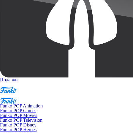
Подарки
Funko POP Animation
Funko POP Games
Funko POP Movies
Funko POP Television
Funko POP Disney
Funko POP Heroes