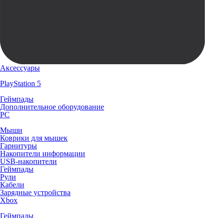
Аксессуары
PlayStation 5
Геймпады
Дополнительное оборудование
PC
Мыши
Коврики для мышек
Гарнитуры
Накопители информации
USB-накопители
Геймпады
Рули
Кабели
Зарядные устройства
Xbox
Геймпады