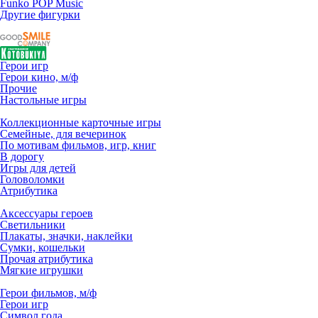
Funko POP Music
Другие фигурки
Герои игр
Герои кино, м/ф
Прочие
Настольные игры
Коллекционные карточные игры
Семейные, для вечеринок
По мотивам фильмов, игр, книг
В дорогу
Игры для детей
Головоломки
Атрибутика
Аксессуары героев
Светильники
Плакаты, значки, наклейки
Сумки, кошельки
Прочая атрибутика
Мягкие игрушки
Герои фильмов, м/ф
Герои игр
Символ года