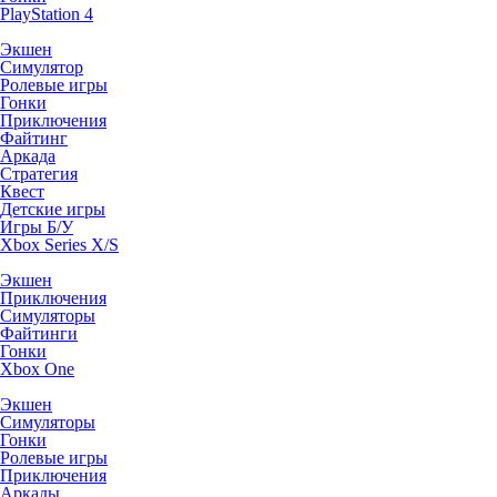
PlayStation 4
Экшен
Симулятор
Ролевые игры
Гонки
Приключения
Файтинг
Аркада
Стратегия
Квест
Детские игры
Игры Б/У
Xbox Series X/S
Экшен
Приключения
Симуляторы
Файтинги
Гонки
Xbox One
Экшен
Симуляторы
Гонки
Ролевые игры
Приключения
Аркады