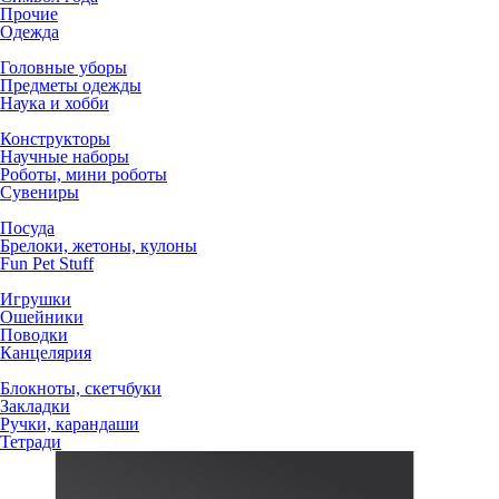
Прочие
Одежда
Головные уборы
Предметы одежды
Наука и хобби
Конструкторы
Научные наборы
Роботы, мини роботы
Сувениры
Посуда
Брелоки, жетоны, кулоны
Fun Pet Stuff
Игрушки
Ошейники
Поводки
Канцелярия
Блокноты, скетчбуки
Закладки
Ручки, карандаши
Тетради