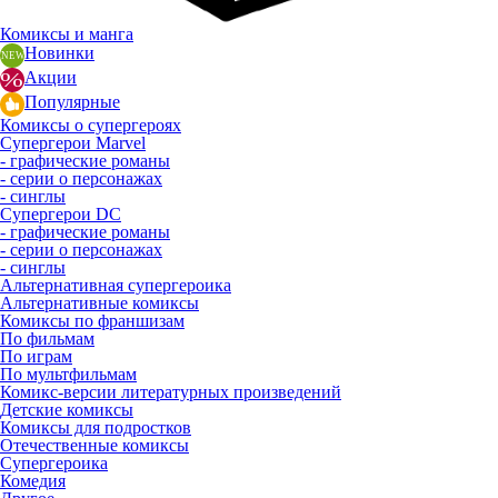
Комиксы и манга
Новинки
Акции
Популярные
Комиксы о супергероях
Супергерои Marvel
- графические романы
- серии о персонажах
- синглы
Супергерои DC
- графические романы
- серии о персонажах
- синглы
Альтернативная супергероика
Альтернативные комиксы
Комиксы по франшизам
По фильмам
По играм
По мультфильмам
Комикс-версии литературных произведений
Детские комиксы
Комиксы для подростков
Отечественные комиксы
Супергероика
Комедия