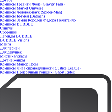
Другое
Комиксы Гравити Фолз (Gravity Falls)
Комиксы Marvel Universe
Комиксы Человек-паук (Spider-Man)
Комиксы Бэтмен (Batman)
Комиксы Земля Королей Федора Нечитайло
Комиксы BUBBLE
Синглы
Сборники
Легенды BUBBLE
BUBBLE Visions
Манга
Для парней
Для девушек
Мистика/ужасы
Другие жанры
Комиксы Майор Гром
Комиксы Лига справедливости (Justice League)
Комиксы Призрачный гонщик (Ghost Rider)