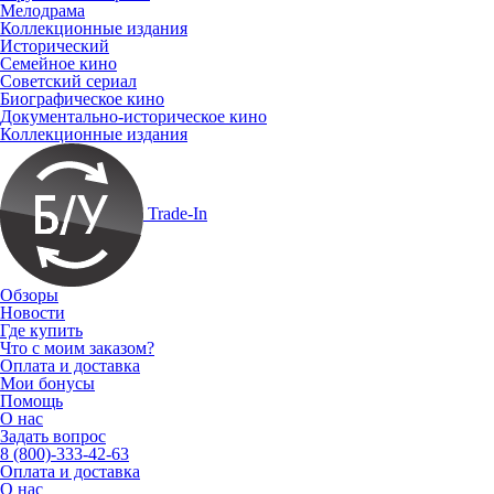
Мелодрама
Коллекционные издания
Исторический
Семейное кино
Советский сериал
Биографическое кино
Документально-историческое кино
Коллекционные издания
Trade-In
Обзоры
Новости
Где купить
Что с моим заказом?
Оплата и доставка
Мои бонусы
Помощь
О нас
Задать вопрос
8 (800)-333-42-63
Оплата и доставка
О нас