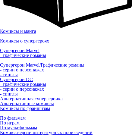
Комиксы и манга
Комиксы о супергероях
Супергерои Marvel
- графические романы
Супергерои Marvel/Графические романы
- серии о персонажах
- синглы
Супергерои DC
- графические романы
- серии о персонажах
- синглы
Альтернативная супергероика
Альтернативные комиксы
Комиксы по франшизам
По фильмам
По играм
По мультфильмам
Комикс-версии литературных произведений