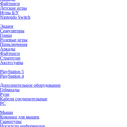
Файтинги
Детские игры
Игры Б/У
Nintendo Switch
Экшен
Симуляторы
Гонки
Ролевые игры
Приключения
Аркады
Файтинги
Стратегии
Аксессуары
PlayStation 5
PlayStation 4
Дополнительное оборудование
Геймпады
Рули
Кабели соединительные
PC
Мыши
Коврики для мышек
Гарнитуры
Носители информации