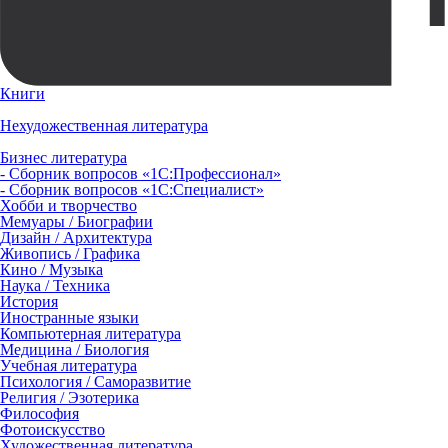
Книги
Нехудожественная литература
Бизнес литература
- Сборник вопросов «1С:Профессионал»
- Сборник вопросов «1С:Специалист»
Хобби и творчество
Мемуары / Биографии
Дизайн / Архитектура
Живопись / Графика
Кино / Музыка
Наука / Техника
История
Иностранные языки
Компьютерная литература
Медицина / Биология
Учебная литература
Психология / Саморазвитие
Религия / Эзотерика
Философия
Фотоискусство
Художественная литература