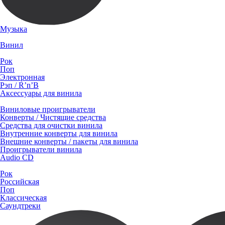
Музыка
Винил
Рок
Поп
Электронная
Рэп / R’n’B
Аксессуары для винила
Виниловые проигрыватели
Конверты / Чистящие средства
Средства для очистки винила
Внутренние конверты для винила
Внешние конверты / пакеты для винила
Проигрыватели винила
Audio CD
Рок
Российская
Поп
Классическая
Саундтреки