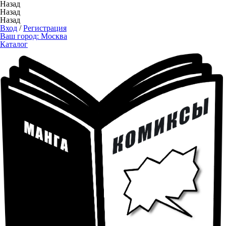
Назад
Назад
Назад
Вход
/
Регистрация
Ваш город:
Москва
Каталог