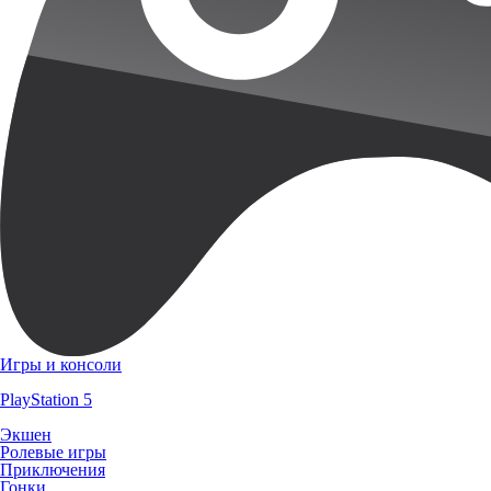
Игры и консоли
PlayStation 5
Экшен
Ролевые игры
Приключения
Гонки