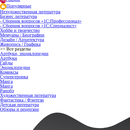
Популярные
Нехудожественная литература
Бизнес литература
- Сборник вопросов «1С:Профессионал»
- Сборник вопросов «1С:Специалист»
Хобби и творчество
Мемуары / Биографии
Дизайн / Архитектура
Живопись / Графика
>> Все разделы
Артбуки, энциклопедии
Артбуки
Гайды
Энциклопедии
Комиксы
Супергероика
Манга
Манга
Ранобэ
Художественная литература
Фантастика / Фэнтези
Детская литература
Обзоры и рецензии