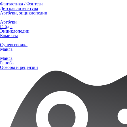
Фантастика / Фэнтези
Детская литература
Артбуки, энциклопедии
Артбуки
Гайды
Энциклопедии
Комиксы
Супергероика
Манга
Манга
Ранобэ
Обзоры и рецензии