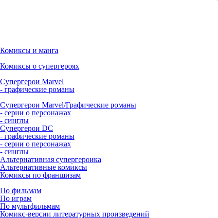
Комиксы и манга
Комиксы о супергероях
Супергерои Marvel
- графические романы
Супергерои Marvel/Графические романы
- серии о персонажах
- синглы
Супергерои DC
- графические романы
- серии о персонажах
- синглы
Альтернативная супергероика
Альтернативные комиксы
Комиксы по франшизам
По фильмам
По играм
По мультфильмам
Комикс-версии литературных произведений