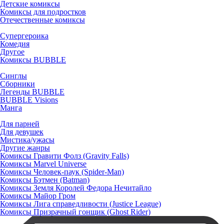
Детские комиксы
Комиксы для подростков
Отечественные комиксы
Супергероика
Комедия
Другое
Комиксы BUBBLE
Синглы
Сборники
Легенды BUBBLE
BUBBLE Visions
Манга
Для парней
Для девушек
Мистика/ужасы
Другие жанры
Комиксы Гравити Фолз (Gravity Falls)
Комиксы Marvel Universe
Комиксы Человек-паук (Spider-Man)
Комиксы Бэтмен (Batman)
Комиксы Земля Королей Федора Нечитайло
Комиксы Майор Гром
Комиксы Лига справедливости (Justice League)
Комиксы Призрачный гонщик (Ghost Rider)