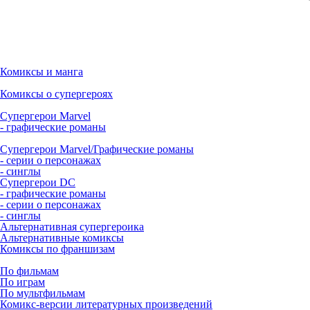
Комиксы и манга
Комиксы о супергероях
Супергерои Marvel
- графические романы
Супергерои Marvel/Графические романы
- серии о персонажах
- синглы
Супергерои DC
- графические романы
- серии о персонажах
- синглы
Альтернативная супергероика
Альтернативные комиксы
Комиксы по франшизам
По фильмам
По играм
По мультфильмам
Комикс-версии литературных произведений