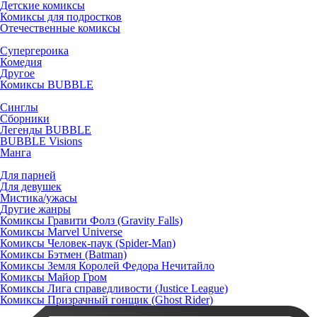
Детские комиксы
Комиксы для подростков
Отечественные комиксы
Супергероика
Комедия
Другое
Комиксы BUBBLE
Синглы
Сборники
Легенды BUBBLE
BUBBLE Visions
Манга
Для парней
Для девушек
Мистика/ужасы
Другие жанры
Комиксы Гравити Фолз (Gravity Falls)
Комиксы Marvel Universe
Комиксы Человек-паук (Spider-Man)
Комиксы Бэтмен (Batman)
Комиксы Земля Королей Федора Нечитайло
Комиксы Майор Гром
Комиксы Лига справедливости (Justice League)
Комиксы Призрачный гонщик (Ghost Rider)