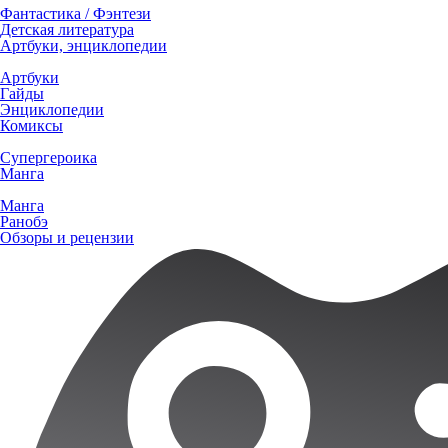
Фантастика / Фэнтези
Детская литература
Артбуки, энциклопедии
Артбуки
Гайды
Энциклопедии
Комиксы
Супергероика
Манга
Манга
Ранобэ
Обзоры и рецензии