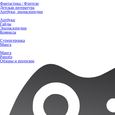
Фантастика / Фэнтези
Детская литература
Артбуки, энциклопедии
Артбуки
Гайды
Энциклопедии
Комиксы
Супергероика
Манга
Манга
Ранобэ
Обзоры и рецензии