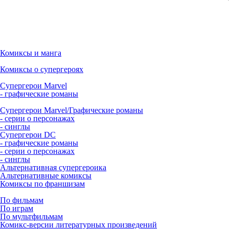
Комиксы и манга
Комиксы о супергероях
Супергерои Marvel
- графические романы
Супергерои Marvel/Графические романы
- серии о персонажах
- синглы
Супергерои DC
- графические романы
- серии о персонажах
- синглы
Альтернативная супергероика
Альтернативные комиксы
Комиксы по франшизам
По фильмам
По играм
По мультфильмам
Комикс-версии литературных произведений