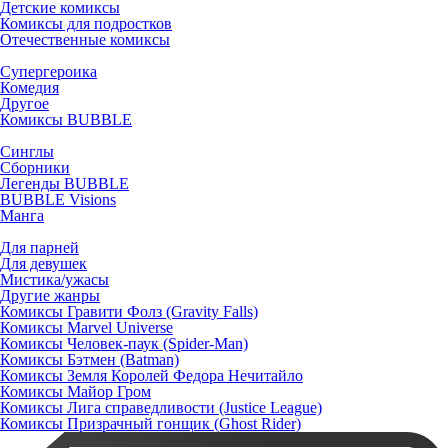
Детские комиксы
Комиксы для подростков
Отечественные комиксы
Супергероика
Комедия
Другое
Комиксы BUBBLE
Синглы
Сборники
Легенды BUBBLE
BUBBLE Visions
Манга
Для парней
Для девушек
Мистика/ужасы
Другие жанры
Комиксы Гравити Фолз (Gravity Falls)
Комиксы Marvel Universe
Комиксы Человек-паук (Spider-Man)
Комиксы Бэтмен (Batman)
Комиксы Земля Королей Федора Нечитайло
Комиксы Майор Гром
Комиксы Лига справедливости (Justice League)
Комиксы Призрачный гонщик (Ghost Rider)