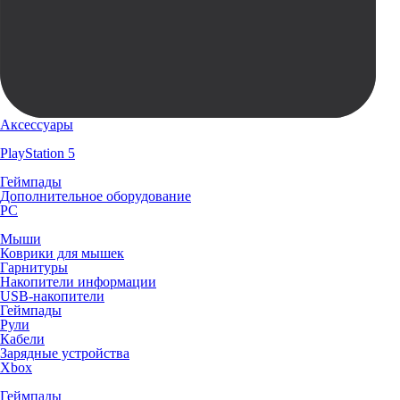
Аксессуары
PlayStation 5
Геймпады
Дополнительное оборудование
PC
Мыши
Коврики для мышек
Гарнитуры
Накопители информации
USB-накопители
Геймпады
Рули
Кабели
Зарядные устройства
Xbox
Геймпады