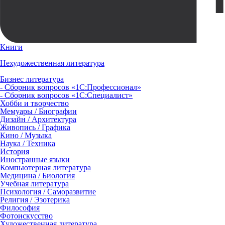
Книги
Нехудожественная литература
Бизнес литература
- Сборник вопросов «1С:Профессионал»
- Сборник вопросов «1С:Специалист»
Хобби и творчество
Мемуары / Биографии
Дизайн / Архитектура
Живопись / Графика
Кино / Музыка
Наука / Техника
История
Иностранные языки
Компьютерная литература
Медицина / Биология
Учебная литература
Психология / Саморазвитие
Религия / Эзотерика
Философия
Фотоискусство
Художественная литература