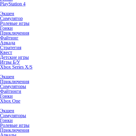
PlayStation 4
Экшен
Симулятор
Ролевые игры
Гонки
Приключения
Файтинг
Аркада
Стратегия
Квест
Детские игры
Игры Б/У
Xbox Series X/S
Экшен
Приключения
Симуляторы
Файтинги
Гонки
Xbox One
Экшен
Симуляторы
Гонки
Ролевые игры
Приключения
Аркады