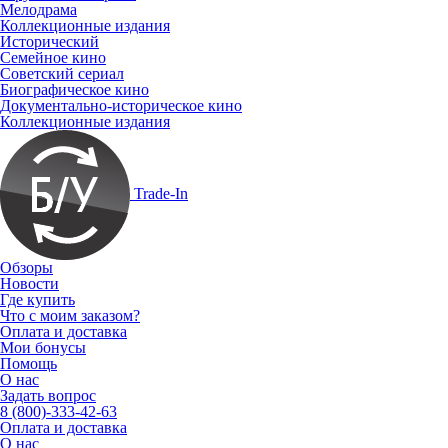
Мелодрама
Коллекционные издания
Исторический
Семейное кино
Советский сериал
Биографическое кино
Документально-историческое кино
Коллекционные издания
Trade-In
Обзоры
Новости
Где купить
Что с моим заказом?
Оплата и доставка
Мои бонусы
Помощь
О нас
Задать вопрос
8 (800)-333-42-63
Оплата и доставка
О нас