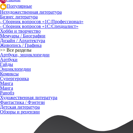
Популярные
Нехудожественная литература
Бизнес литература
- Сборник вопросов «1С:Профессионал»
- Сборник вопросов «1С:Специалист»
Хобби и творчество
Мемуары / Биографии
Дизайн / Архитектура
Живопись / Графика
>> Все разделы
Артбуки, энциклопедии
Артбуки
Гайды
Энциклопедии
Комиксы
Супергероика
Манга
Манга
Ранобэ
Художественная литература
Фантастика / Фэнтези
Детская литература
Обзоры и рецензии