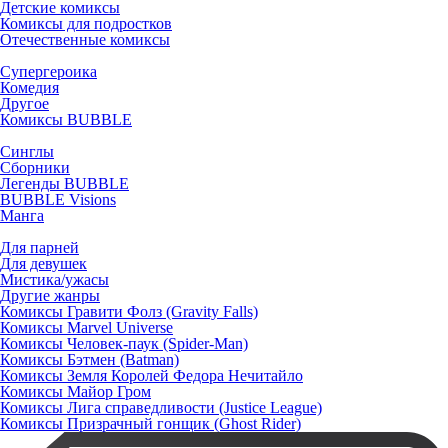
Детские комиксы
Комиксы для подростков
Отечественные комиксы
Супергероика
Комедия
Другое
Комиксы BUBBLE
Синглы
Сборники
Легенды BUBBLE
BUBBLE Visions
Манга
Для парней
Для девушек
Мистика/ужасы
Другие жанры
Комиксы Гравити Фолз (Gravity Falls)
Комиксы Marvel Universe
Комиксы Человек-паук (Spider-Man)
Комиксы Бэтмен (Batman)
Комиксы Земля Королей Федора Нечитайло
Комиксы Майор Гром
Комиксы Лига справедливости (Justice League)
Комиксы Призрачный гонщик (Ghost Rider)