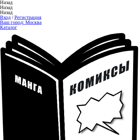
Назад
Назад
Назад
Вход
/
Регистрация
Ваш город:
Москва
Каталог