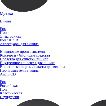
Музыка
Винил
Рок
Поп
Электронная
Рэп / R’n’B
Аксессуары для винила
Виниловые проигрыватели
Конверты / Чистящие средства
Средства для очистки винила
Внутренние конверты для винила
Внешние конверты / пакеты для винила
Проигрыватели винила
Audio CD
Рок
Российская
Поп
Классическая
Саундтреки