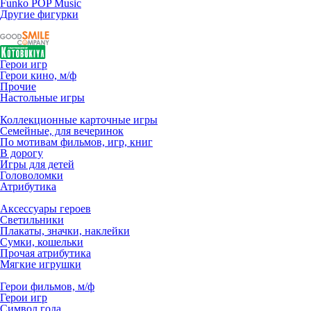
Funko POP Music
Другие фигурки
Герои игр
Герои кино, м/ф
Прочие
Настольные игры
Коллекционные карточные игры
Семейные, для вечеринок
По мотивам фильмов, игр, книг
В дорогу
Игры для детей
Головоломки
Атрибутика
Аксессуары героев
Светильники
Плакаты, значки, наклейки
Сумки, кошельки
Прочая атрибутика
Мягкие игрушки
Герои фильмов, м/ф
Герои игр
Символ года