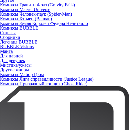
Другое
Комиксы Гравити Фолз (Gravity Falls)
Комиксы Marvel Universe
Комиксы Человек-паук (Spider-Man)
Комиксы Бэтмен (Batman)
Комиксы Земля Королей Федора Нечитайло
Комиксы BUBBLE
Синглы
Сборники
Легенды BUBBLE
BUBBLE Visions
Манга
Для парней
Для девушек
Мистика/ужасы
Другие жанры
Комиксы Майор Гром
Комиксы Лига справедливости (Justice League)
Комиксы Призрачный гонщик (Ghost Rider)