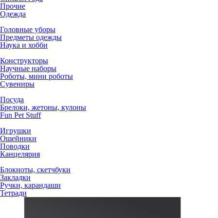
Прочие
Одежда
Головные уборы
Предметы одежды
Наука и хобби
Конструкторы
Научные наборы
Роботы, мини роботы
Сувениры
Посуда
Брелоки, жетоны, кулоны
Fun Pet Stuff
Игрушки
Ошейники
Поводки
Канцелярия
Блокноты, скетчбуки
Закладки
Ручки, карандаши
Тетради