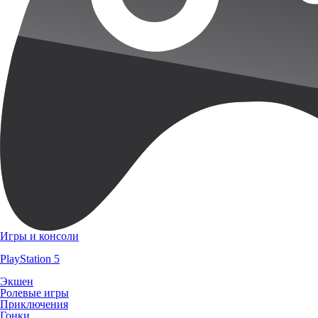
Игры и консоли
PlayStation 5
Экшен
Ролевые игры
Приключения
Гонки