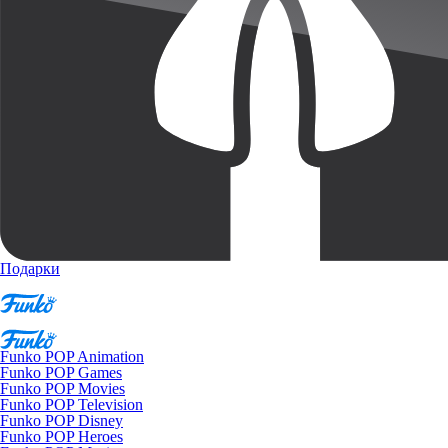
Подарки
Funko POP Animation
Funko POP Games
Funko POP Movies
Funko POP Television
Funko POP Disney
Funko POP Heroes