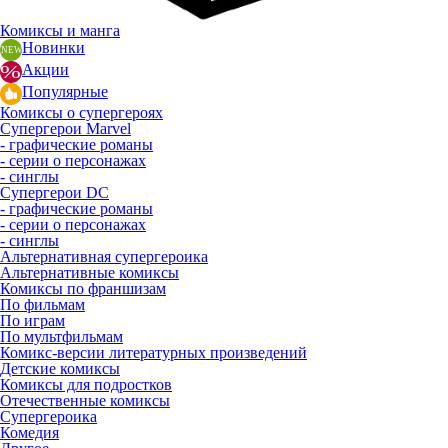
Комиксы и манга
Новинки
Акции
Популярные
Комиксы о супергероях
Супергерои Marvel
- графические романы
- серии о персонажах
- синглы
Супергерои DC
- графические романы
- серии о персонажах
- синглы
Альтернативная супергероика
Альтернативные комиксы
Комиксы по франшизам
По фильмам
По играм
По мультфильмам
Комикс-версии литературных произведений
Детские комиксы
Комиксы для подростков
Отечественные комиксы
Супергероика
Комедия