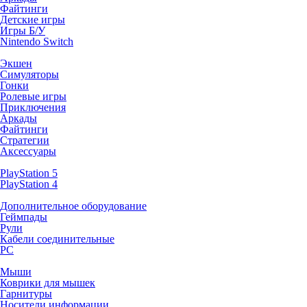
Файтинги
Детские игры
Игры Б/У
Nintendo Switch
Экшен
Симуляторы
Гонки
Ролевые игры
Приключения
Аркады
Файтинги
Стратегии
Аксессуары
PlayStation 5
PlayStation 4
Дополнительное оборудование
Геймпады
Рули
Кабели соединительные
PC
Мыши
Коврики для мышек
Гарнитуры
Носители информации