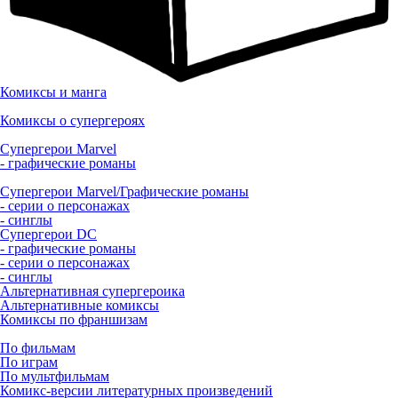
Комиксы и манга
Комиксы о супергероях
Супергерои Marvel
- графические романы
Супергерои Marvel/Графические романы
- серии о персонажах
- синглы
Супергерои DC
- графические романы
- серии о персонажах
- синглы
Альтернативная супергероика
Альтернативные комиксы
Комиксы по франшизам
По фильмам
По играм
По мультфильмам
Комикс-версии литературных произведений