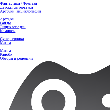
Фантастика / Фэнтези
Детская литература
Артбуки, энциклопедии
Артбуки
Гайды
Энциклопедии
Комиксы
Супергероика
Манга
Манга
Ранобэ
Обзоры и рецензии