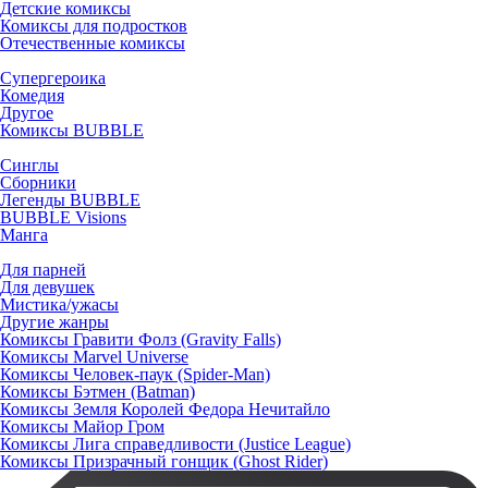
Детские комиксы
Комиксы для подростков
Отечественные комиксы
Супергероика
Комедия
Другое
Комиксы BUBBLE
Синглы
Сборники
Легенды BUBBLE
BUBBLE Visions
Манга
Для парней
Для девушек
Мистика/ужасы
Другие жанры
Комиксы Гравити Фолз (Gravity Falls)
Комиксы Marvel Universe
Комиксы Человек-паук (Spider-Man)
Комиксы Бэтмен (Batman)
Комиксы Земля Королей Федора Нечитайло
Комиксы Майор Гром
Комиксы Лига справедливости (Justice League)
Комиксы Призрачный гонщик (Ghost Rider)