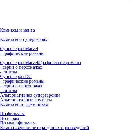
Комиксы и манга
Комиксы о супергероях
Супергерои Marvel
- графические романы
Супергерои Marvel/Графические романы
- серии о персонажах
- синглы
Супергерои DC
- графические романы
- серии о персонажах
- синглы
Альтернативная супергероика
Альтернативные комиксы
Комиксы по франшизам
По фильмам
По играм
По мультфильмам
Комикс-версии литературных произведений