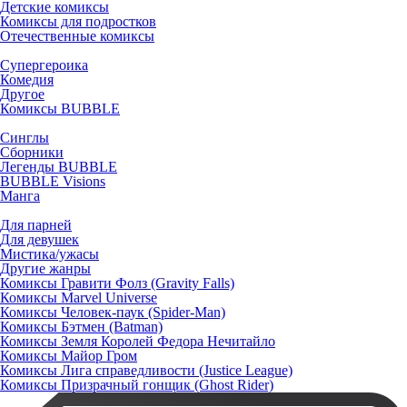
Детские комиксы
Комиксы для подростков
Отечественные комиксы
Супергероика
Комедия
Другое
Комиксы BUBBLE
Синглы
Сборники
Легенды BUBBLE
BUBBLE Visions
Манга
Для парней
Для девушек
Мистика/ужасы
Другие жанры
Комиксы Гравити Фолз (Gravity Falls)
Комиксы Marvel Universe
Комиксы Человек-паук (Spider-Man)
Комиксы Бэтмен (Batman)
Комиксы Земля Королей Федора Нечитайло
Комиксы Майор Гром
Комиксы Лига справедливости (Justice League)
Комиксы Призрачный гонщик (Ghost Rider)