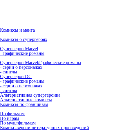
Комиксы и манга
Комиксы о супергероях
Супергерои Marvel
- графические романы
Супергерои Marvel/Графические романы
- серии о персонажах
- синглы
Супергерои DC
- графические романы
- серии о персонажах
- синглы
Альтернативная супергероика
Альтернативные комиксы
Комиксы по франшизам
По фильмам
По играм
По мультфильмам
Комикс-версии литературных произведений