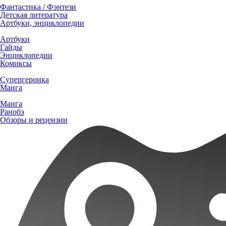
Фантастика / Фэнтези
Детская литература
Артбуки, энциклопедии
Артбуки
Гайды
Энциклопедии
Комиксы
Супергероика
Манга
Манга
Ранобэ
Обзоры и рецензии