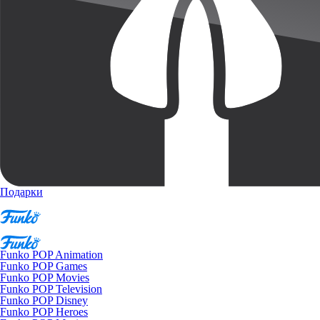
Подарки
Funko POP Animation
Funko POP Games
Funko POP Movies
Funko POP Television
Funko POP Disney
Funko POP Heroes