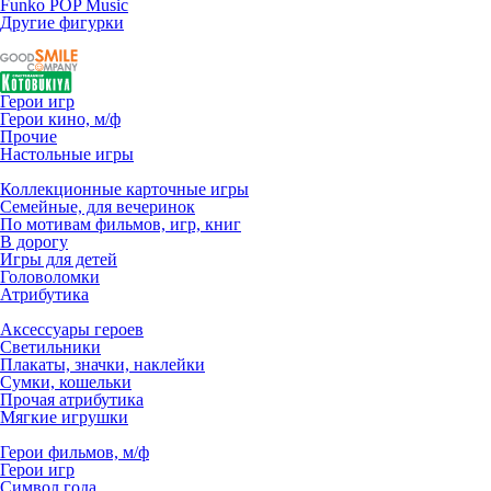
Funko POP Music
Другие фигурки
Герои игр
Герои кино, м/ф
Прочие
Настольные игры
Коллекционные карточные игры
Семейные, для вечеринок
По мотивам фильмов, игр, книг
В дорогу
Игры для детей
Головоломки
Атрибутика
Аксессуары героев
Светильники
Плакаты, значки, наклейки
Сумки, кошельки
Прочая атрибутика
Мягкие игрушки
Герои фильмов, м/ф
Герои игр
Символ года