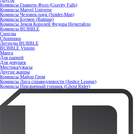
Другое
Комиксы Гравити Фолз (Gravity Falls)
Комиксы Marvel Universe
Комиксы Человек-паук (Spider-Man)
Комиксы Бэтмен (Batman)
Комиксы Земля Королей Федора Нечитайло
Комиксы BUBBLE
Синглы
Сборники
Легенды BUBBLE
BUBBLE Visions
Манга
Для парней
Для девушек
Мистика/ужасы
Другие жанры
Комиксы Майор Гром
Комиксы Лига справедливости (Justice League)
Комиксы Призрачный гонщик (Ghost Rider)