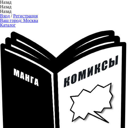
Назад
Назад
Назад
Вход
/
Регистрация
Ваш город:
Москва
Каталог