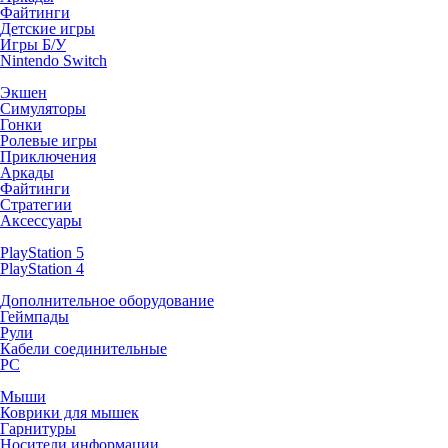
Файтинги
Детские игры
Игры Б/У
Nintendo Switch
Экшен
Симуляторы
Гонки
Ролевые игры
Приключения
Аркады
Файтинги
Стратегии
Аксессуары
PlayStation 5
PlayStation 4
Дополнительное оборудование
Геймпады
Рули
Кабели соединительные
PC
Мыши
Коврики для мышек
Гарнитуры
Носители информации