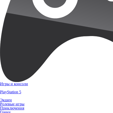
Игры и консоли
PlayStation 5
Экшен
Ролевые игры
Приключения
Гонки