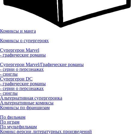
Комиксы и манга
Комиксы о супергероях
Супергерои Marvel
- графические романы
Супергерои Marvel/Графические романы
- серии о персонажах
- синглы
Супергерои DC
- графические романы
- серии о персонажах
- синглы
Альтернативная супергероика
Альтернативные комиксы
Комиксы по франшизам
По фильмам
По играм
По мультфильмам
Комикс-версии литературных произведений