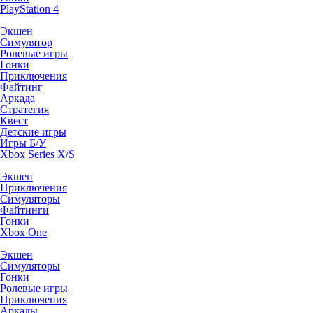
PlayStation 4
Экшен
Симулятор
Ролевые игры
Гонки
Приключения
Файтинг
Аркада
Стратегия
Квест
Детские игры
Игры Б/У
Xbox Series X/S
Экшен
Приключения
Симуляторы
Файтинги
Гонки
Xbox One
Экшен
Симуляторы
Гонки
Ролевые игры
Приключения
Аркады