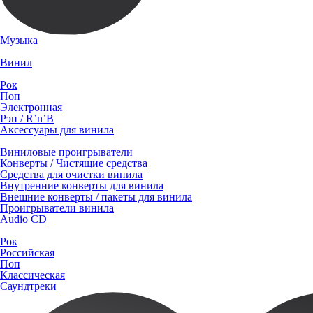
Музыка
Винил
Рок
Поп
Электронная
Рэп / R’n’B
Аксессуары для винила
Виниловые проигрыватели
Конверты / Чистящие средства
Средства для очистки винила
Внутренние конверты для винила
Внешние конверты / пакеты для винила
Проигрыватели винила
Audio CD
Рок
Российская
Поп
Классическая
Саундтреки