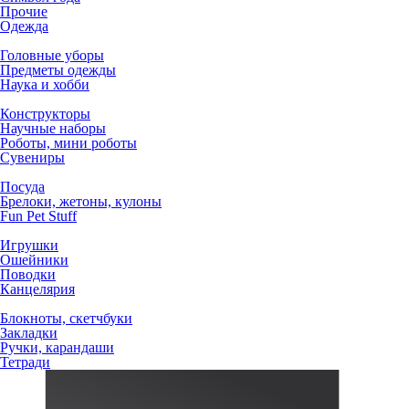
Прочие
Одежда
Головные уборы
Предметы одежды
Наука и хобби
Конструкторы
Научные наборы
Роботы, мини роботы
Сувениры
Посуда
Брелоки, жетоны, кулоны
Fun Pet Stuff
Игрушки
Ошейники
Поводки
Канцелярия
Блокноты, скетчбуки
Закладки
Ручки, карандаши
Тетради