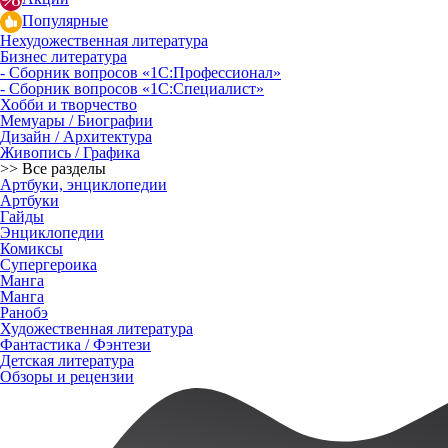
Популярные
Нехудожественная литература
Бизнес литература
- Сборник вопросов «1С:Профессионал»
- Сборник вопросов «1С:Специалист»
Хобби и творчество
Мемуары / Биографии
Дизайн / Архитектура
Живопись / Графика
>> Все разделы
Артбуки, энциклопедии
Артбуки
Гайды
Энциклопедии
Комиксы
Супергероика
Манга
Манга
Ранобэ
Художественная литература
Фантастика / Фэнтези
Детская литература
Обзоры и рецензии