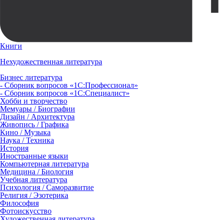
Книги
Нехудожественная литература
Бизнес литература
- Сборник вопросов «1С:Профессионал»
- Сборник вопросов «1С:Специалист»
Хобби и творчество
Мемуары / Биографии
Дизайн / Архитектура
Живопись / Графика
Кино / Музыка
Наука / Техника
История
Иностранные языки
Компьютерная литература
Медицина / Биология
Учебная литература
Психология / Саморазвитие
Религия / Эзотерика
Философия
Фотоискусство
Художественная литература