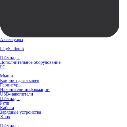
Аксессуары
PlayStation 5
Геймпады
Дополнительное оборудование
PC
Мыши
Коврики для мышек
Гарнитуры
Накопители информации
USB-накопители
Геймпады
Рули
Кабели
Зарядные устройства
Xbox
Геймпады