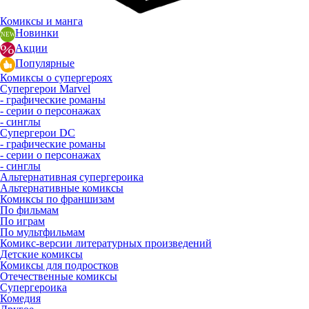
Комиксы и манга
Новинки
Акции
Популярные
Комиксы о супергероях
Супергерои Marvel
- графические романы
- серии о персонажах
- синглы
Супергерои DC
- графические романы
- серии о персонажах
- синглы
Альтернативная супергероика
Альтернативные комиксы
Комиксы по франшизам
По фильмам
По играм
По мультфильмам
Комикс-версии литературных произведений
Детские комиксы
Комиксы для подростков
Отечественные комиксы
Супергероика
Комедия