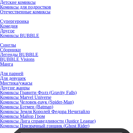
Детские комиксы
Комиксы для подростков
Отечественные комиксы
Супергероика
Комедия
Другое
Комиксы BUBBLE
Синглы
Сборники
Легенды BUBBLE
BUBBLE Visions
Манга
Для парней
Для девушек
Мистика/ужасы
Другие жанры
Комиксы Гравити Фолз (Gravity Falls)
Комиксы Marvel Universe
Комиксы Человек-паук (Spider-Man)
Комиксы Бэтмен (Batman)
Комиксы Земля Королей Федора Нечитайло
Комиксы Майор Гром
Комиксы Лига справедливости (Justice League)
Комиксы Призрачный гонщик (Ghost Rider)