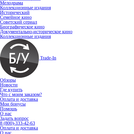
Мелодрама
Коллекционные издания
Исторический
Семейное кино
Советский сериал
Биографическое кино
Документально-историческое кино
Коллекционные издания
Trade-In
Обзоры
Новости
Где купить
Что с моим заказом?
Оплата и доставка
Мои бонусы
Помощь
О нас
Задать вопрос
8 (800)-333-42-63
Оплата и доставка
О нас