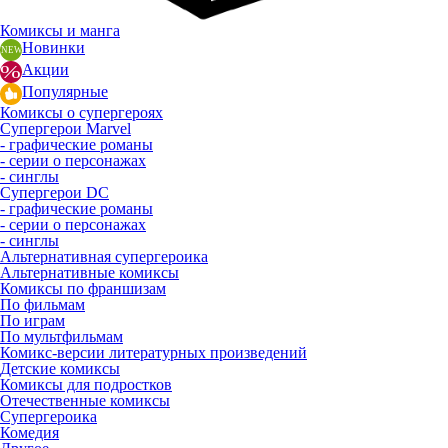
Комиксы и манга
Новинки
Акции
Популярные
Комиксы о супергероях
Супергерои Marvel
- графические романы
- серии о персонажах
- синглы
Супергерои DC
- графические романы
- серии о персонажах
- синглы
Альтернативная супергероика
Альтернативные комиксы
Комиксы по франшизам
По фильмам
По играм
По мультфильмам
Комикс-версии литературных произведений
Детские комиксы
Комиксы для подростков
Отечественные комиксы
Супергероика
Комедия