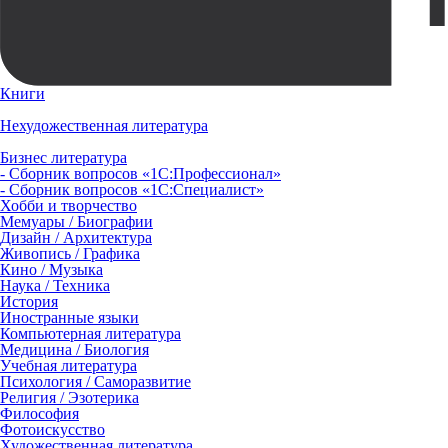
Книги
Нехудожественная литература
Бизнес литература
- Сборник вопросов «1С:Профессионал»
- Сборник вопросов «1С:Специалист»
Хобби и творчество
Мемуары / Биографии
Дизайн / Архитектура
Живопись / Графика
Кино / Музыка
Наука / Техника
История
Иностранные языки
Компьютерная литература
Медицина / Биология
Учебная литература
Психология / Саморазвитие
Религия / Эзотерика
Философия
Фотоискусство
Художественная литература