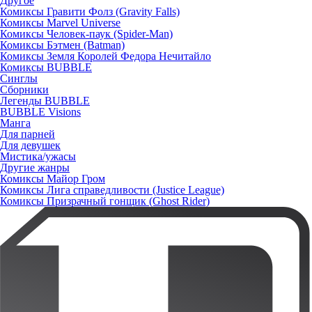
Другое
Комиксы Гравити Фолз (Gravity Falls)
Комиксы Marvel Universe
Комиксы Человек-паук (Spider-Man)
Комиксы Бэтмен (Batman)
Комиксы Земля Королей Федора Нечитайло
Комиксы BUBBLE
Синглы
Сборники
Легенды BUBBLE
BUBBLE Visions
Манга
Для парней
Для девушек
Мистика/ужасы
Другие жанры
Комиксы Майор Гром
Комиксы Лига справедливости (Justice League)
Комиксы Призрачный гонщик (Ghost Rider)