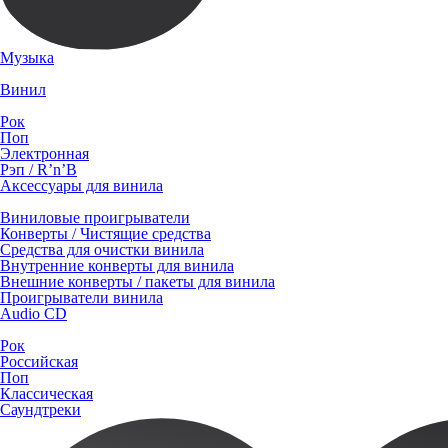
Музыка
Винил
Рок
Поп
Электронная
Рэп / R’n’B
Аксессуары для винила
Виниловые проигрыватели
Конверты / Чистящие средства
Средства для очистки винила
Внутренние конверты для винила
Внешние конверты / пакеты для винила
Проигрыватели винила
Audio CD
Рок
Российская
Поп
Классическая
Саундтреки