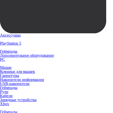
Аксессуары
PlayStation 5
Геймпады
Дополнительное оборудование
PC
Мыши
Коврики для мышек
Гарнитуры
Накопители информации
USB-накопители
Геймпады
Рули
Кабели
Зарядные устройства
Xbox
Геймпады