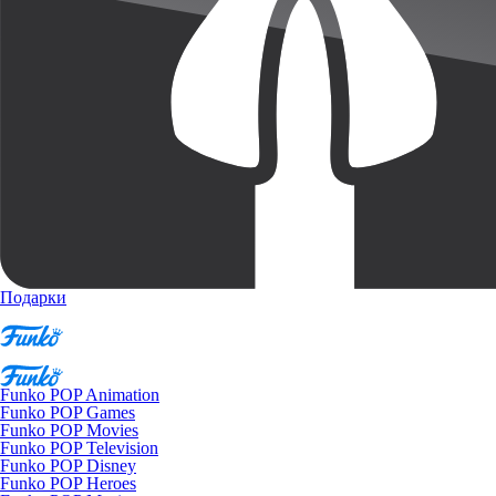
Подарки
Funko POP Animation
Funko POP Games
Funko POP Movies
Funko POP Television
Funko POP Disney
Funko POP Heroes