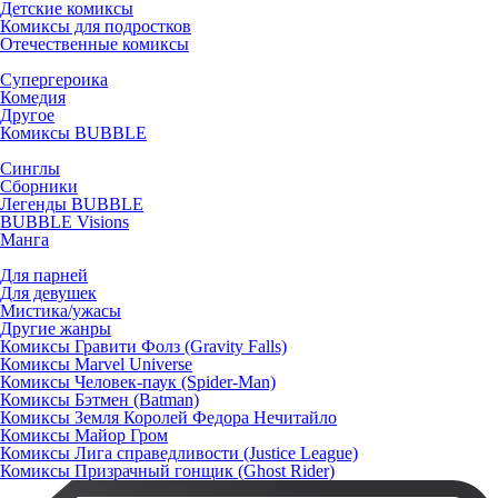
Детские комиксы
Комиксы для подростков
Отечественные комиксы
Супергероика
Комедия
Другое
Комиксы BUBBLE
Синглы
Сборники
Легенды BUBBLE
BUBBLE Visions
Манга
Для парней
Для девушек
Мистика/ужасы
Другие жанры
Комиксы Гравити Фолз (Gravity Falls)
Комиксы Marvel Universe
Комиксы Человек-паук (Spider-Man)
Комиксы Бэтмен (Batman)
Комиксы Земля Королей Федора Нечитайло
Комиксы Майор Гром
Комиксы Лига справедливости (Justice League)
Комиксы Призрачный гонщик (Ghost Rider)