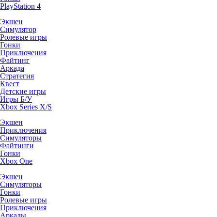
PlayStation 4
Экшен
Симулятор
Ролевые игры
Гонки
Приключения
Файтинг
Аркада
Стратегия
Квест
Детские игры
Игры Б/У
Xbox Series X/S
Экшен
Приключения
Симуляторы
Файтинги
Гонки
Xbox One
Экшен
Симуляторы
Гонки
Ролевые игры
Приключения
Аркады