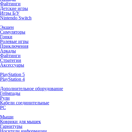
Файтинги
Детские игры
Игры Б/У
Nintendo Switch
Экшен
Симуляторы
Гонки
Ролевые игры
Приключения
Аркады
Файтинги
Стратегии
Аксессуары
PlayStation 5
PlayStation 4
Дополнительное оборудование
Геймпады
Рули
Кабели соединительные
PC
Мыши
Коврики для мышек
Гарнитуры
Носители информации