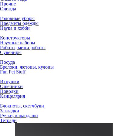
Прочие
Одежда
Головные уборы
Предметы одежды
Наука и хобби
Конструкторы
Научные наборы
Роботы, мини роботы
Сувениры
Посуда
Брелоки, жетоны, кулоны
Fun Pet Stuff
Игрушки
Ошейники
Поводки
Канцелярия
Блокноты, скетчбуки
Закладки
Ручки, карандаши
Тетради