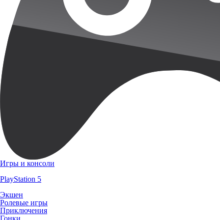
Игры и консоли
PlayStation 5
Экшен
Ролевые игры
Приключения
Гонки