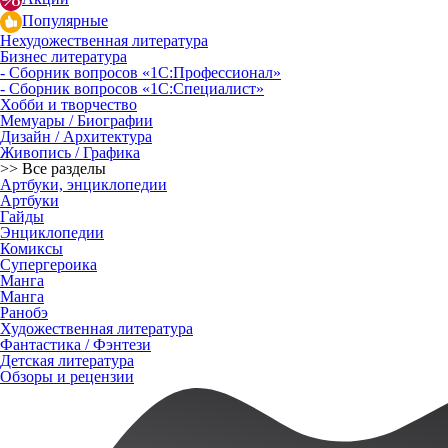
Популярные
Нехудожественная литература
Бизнес литература
- Сборник вопросов «1С:Профессионал»
- Сборник вопросов «1С:Специалист»
Хобби и творчество
Мемуары / Биографии
Дизайн / Архитектура
Живопись / Графика
>> Все разделы
Артбуки, энциклопедии
Артбуки
Гайды
Энциклопедии
Комиксы
Супергероика
Манга
Манга
Ранобэ
Художественная литература
Фантастика / Фэнтези
Детская литература
Обзоры и рецензии