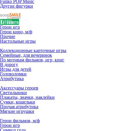
Funko POP Music
Другие фигурки
Герои игр
Герои кино, м/ф
Прочие
Настольные игры
Коллекционные карточные игры
Семейные, для вечеринок
По мотивам фильмов, игр, книг
В дорогу
Игры для детей
Головоломки
Атрибутика
Аксессуары героев
Светильники
Плакаты, значки, наклейки
Сумки, кошельки
Прочая атрибутика
Мягкие игрушки
Герои фильмов, м/ф
Герои игр
Символ года