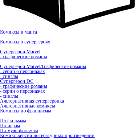
Комиксы и манга
Комиксы о супергероях
Супергерои Marvel
- графические романы
Супергерои Marvel/Графические романы
- серии о персонажах
- синглы
Супергерои DC
- графические романы
- серии о персонажах
- синглы
Альтернативная супергероика
Альтернативные комиксы
Комиксы по франшизам
По фильмам
По играм
По мультфильмам
Комикс-версии литературных произведений