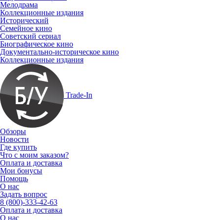
Мелодрама
Коллекционные издания
Исторический
Семейное кино
Советский сериал
Биографическое кино
Документально-историческое кино
Коллекционные издания
Trade-In
Обзоры
Новости
Где купить
Что с моим заказом?
Оплата и доставка
Мои бонусы
Помощь
О нас
Задать вопрос
8 (800)-333-42-63
Оплата и доставка
О нас