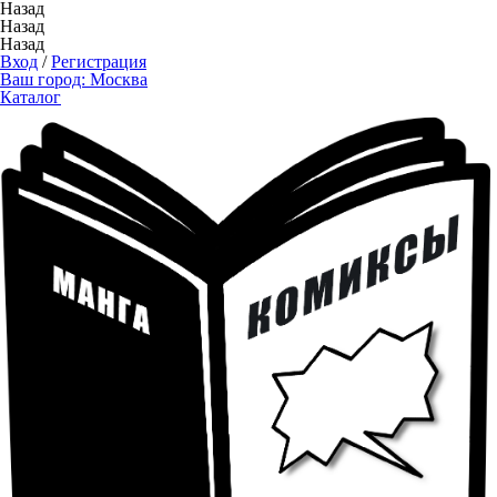
Назад
Назад
Назад
Вход
/
Регистрация
Ваш город:
Москва
Каталог