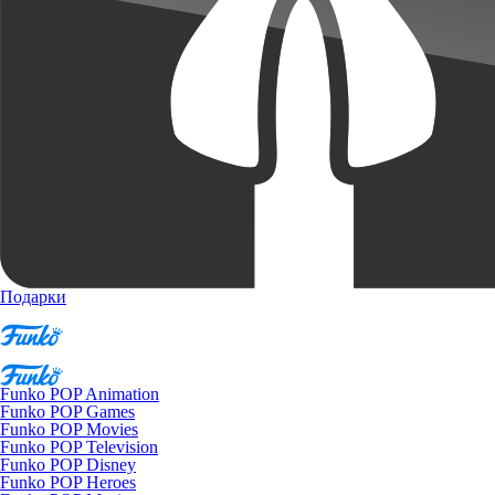
Подарки
Funko POP Animation
Funko POP Games
Funko POP Movies
Funko POP Television
Funko POP Disney
Funko POP Heroes