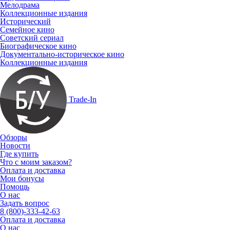
Мелодрама
Коллекционные издания
Исторический
Семейное кино
Советский сериал
Биографическое кино
Документально-историческое кино
Коллекционные издания
Trade-In
Обзоры
Новости
Где купить
Что с моим заказом?
Оплата и доставка
Мои бонусы
Помощь
О нас
Задать вопрос
8 (800)-333-42-63
Оплата и доставка
О нас