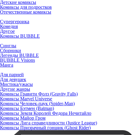
Детские комиксы
Комиксы для подростков
Отечественные комиксы
Супергероика
Комедия
Другое
Комиксы BUBBLE
Синглы
Сборники
Легенды BUBBLE
BUBBLE Visions
Манга
Для парней
Для девушек
Мистика/ужасы
Другие жанры
Комиксы Гравити Фолз (Gravity Falls)
Комиксы Marvel Universe
Комиксы Человек-паук (Spider-Man)
Комиксы Бэтмен (Batman)
Комиксы Земля Королей Федора Нечитайло
Комиксы Майор Гром
Комиксы Лига справедливости (Justice League)
Комиксы Призрачный гонщик (Ghost Rider)