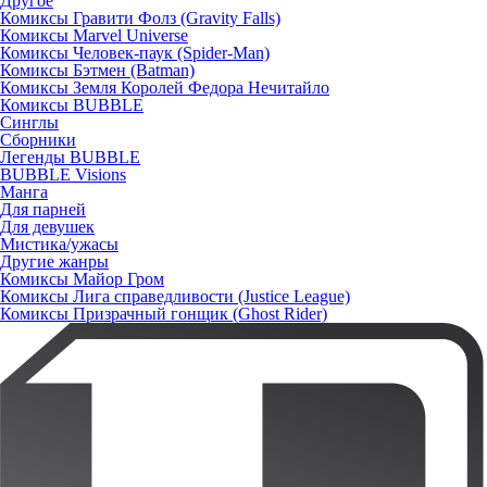
Другое
Комиксы Гравити Фолз (Gravity Falls)
Комиксы Marvel Universe
Комиксы Человек-паук (Spider-Man)
Комиксы Бэтмен (Batman)
Комиксы Земля Королей Федора Нечитайло
Комиксы BUBBLE
Синглы
Сборники
Легенды BUBBLE
BUBBLE Visions
Манга
Для парней
Для девушек
Мистика/ужасы
Другие жанры
Комиксы Майор Гром
Комиксы Лига справедливости (Justice League)
Комиксы Призрачный гонщик (Ghost Rider)