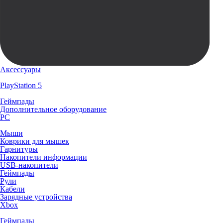
Аксессуары
PlayStation 5
Геймпады
Дополнительное оборудование
PC
Мыши
Коврики для мышек
Гарнитуры
Накопители информации
USB-накопители
Геймпады
Рули
Кабели
Зарядные устройства
Xbox
Геймпады