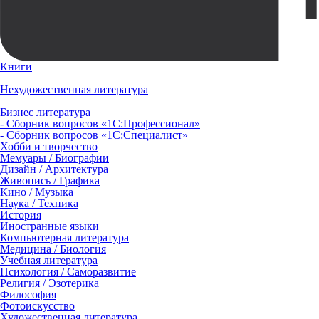
Книги
Нехудожественная литература
Бизнес литература
- Сборник вопросов «1С:Профессионал»
- Сборник вопросов «1С:Специалист»
Хобби и творчество
Мемуары / Биографии
Дизайн / Архитектура
Живопись / Графика
Кино / Музыка
Наука / Техника
История
Иностранные языки
Компьютерная литература
Медицина / Биология
Учебная литература
Психология / Саморазвитие
Религия / Эзотерика
Философия
Фотоискусство
Художественная литература