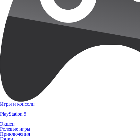
Игры и консоли
PlayStation 5
Экшен
Ролевые игры
Приключения
Гонки