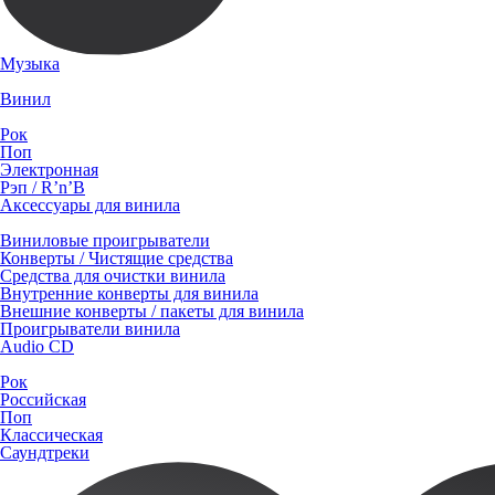
Музыка
Винил
Рок
Поп
Электронная
Рэп / R’n’B
Аксессуары для винила
Виниловые проигрыватели
Конверты / Чистящие средства
Средства для очистки винила
Внутренние конверты для винила
Внешние конверты / пакеты для винила
Проигрыватели винила
Audio CD
Рок
Российская
Поп
Классическая
Саундтреки