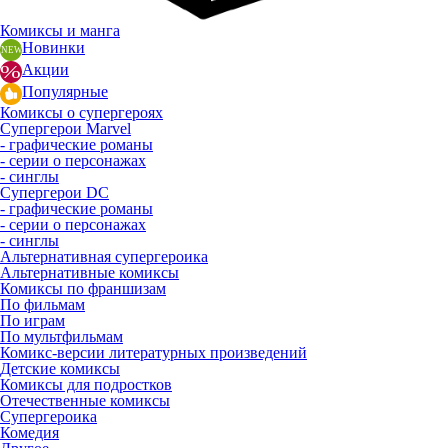
Комиксы и манга
Новинки
Акции
Популярные
Комиксы о супергероях
Супергерои Marvel
- графические романы
- серии о персонажах
- синглы
Супергерои DC
- графические романы
- серии о персонажах
- синглы
Альтернативная супергероика
Альтернативные комиксы
Комиксы по франшизам
По фильмам
По играм
По мультфильмам
Комикс-версии литературных произведений
Детские комиксы
Комиксы для подростков
Отечественные комиксы
Супергероика
Комедия