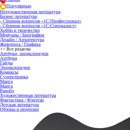
Популярные
Нехудожественная литература
Бизнес литература
- Сборник вопросов «1С:Профессионал»
- Сборник вопросов «1С:Специалист»
Хобби и творчество
Мемуары / Биографии
Дизайн / Архитектура
Живопись / Графика
>> Все разделы
Артбуки, энциклопедии
Артбуки
Гайды
Энциклопедии
Комиксы
Супергероика
Манга
Манга
Ранобэ
Художественная литература
Фантастика / Фэнтези
Детская литература
Обзоры и рецензии