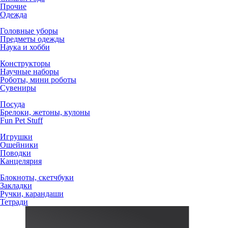
Прочие
Одежда
Головные уборы
Предметы одежды
Наука и хобби
Конструкторы
Научные наборы
Роботы, мини роботы
Сувениры
Посуда
Брелоки, жетоны, кулоны
Fun Pet Stuff
Игрушки
Ошейники
Поводки
Канцелярия
Блокноты, скетчбуки
Закладки
Ручки, карандаши
Тетради