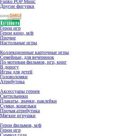
Funko POP Music
Другие фигурки
Герои игр
Герои кино, м/ф
Прочие
Настольные игры
Коллекционные карточные игры
Семейные, для вечеринок
По мотивам фильмов, игр, книг
В дорогу
Игры для детей
Головоломки
Атрибутика
Аксессуары героев
Светильники
Плакаты, значки, наклейки
Сумки, кошельки
Прочая атрибутика
Мягкие игрушки
Герои фильмов, м/ф
Герои игр
Символ года