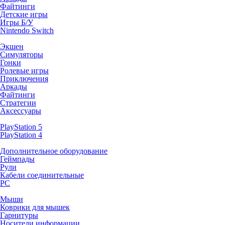
Файтинги
Детские игры
Игры Б/У
Nintendo Switch
Экшен
Симуляторы
Гонки
Ролевые игры
Приключения
Аркады
Файтинги
Стратегии
Аксессуары
PlayStation 5
PlayStation 4
Дополнительное оборудование
Геймпады
Рули
Кабели соединительные
PC
Мыши
Коврики для мышек
Гарнитуры
Носители информации