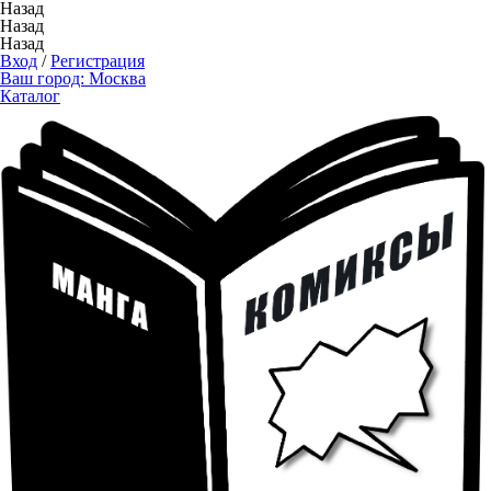
Назад
Назад
Назад
Вход
/
Регистрация
Ваш город:
Москва
Каталог