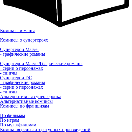
Комиксы и манга
Комиксы о супергероях
Супергерои Marvel
- графические романы
Супергерои Marvel/Графические романы
- серии о персонажах
- синглы
Супергерои DC
- графические романы
- серии о персонажах
- синглы
Альтернативная супергероика
Альтернативные комиксы
Комиксы по франшизам
По фильмам
По играм
По мультфильмам
Комикс-версии литературных произведений