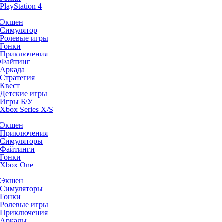
PlayStation 4
Экшен
Симулятор
Ролевые игры
Гонки
Приключения
Файтинг
Аркада
Стратегия
Квест
Детские игры
Игры Б/У
Xbox Series X/S
Экшен
Приключения
Симуляторы
Файтинги
Гонки
Xbox One
Экшен
Симуляторы
Гонки
Ролевые игры
Приключения
Аркады