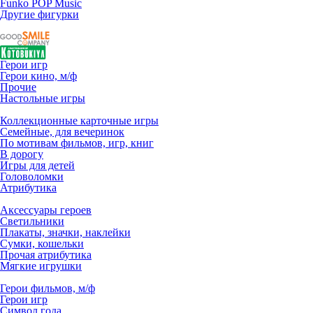
Funko POP Music
Другие фигурки
Герои игр
Герои кино, м/ф
Прочие
Настольные игры
Коллекционные карточные игры
Семейные, для вечеринок
По мотивам фильмов, игр, книг
В дорогу
Игры для детей
Головоломки
Атрибутика
Аксессуары героев
Светильники
Плакаты, значки, наклейки
Сумки, кошельки
Прочая атрибутика
Мягкие игрушки
Герои фильмов, м/ф
Герои игр
Символ года