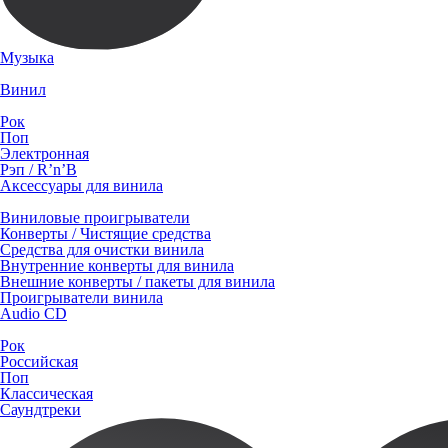
Музыка
Винил
Рок
Поп
Электронная
Рэп / R’n’B
Аксессуары для винила
Виниловые проигрыватели
Конверты / Чистящие средства
Средства для очистки винила
Внутренние конверты для винила
Внешние конверты / пакеты для винила
Проигрыватели винила
Audio CD
Рок
Российская
Поп
Классическая
Саундтреки