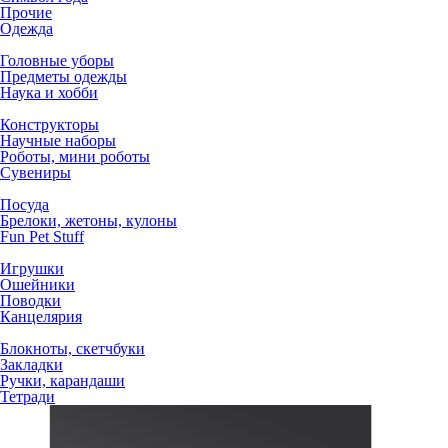
Прочие
Одежда
Головные уборы
Предметы одежды
Наука и хобби
Конструкторы
Научные наборы
Роботы, мини роботы
Сувениры
Посуда
Брелоки, жетоны, кулоны
Fun Pet Stuff
Игрушки
Ошейники
Поводки
Канцелярия
Блокноты, скетчбуки
Закладки
Ручки, карандаши
Тетради