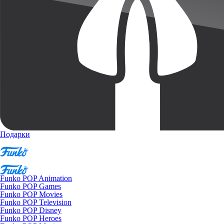
Подарки
Funko POP Animation
Funko POP Games
Funko POP Movies
Funko POP Television
Funko POP Disney
Funko POP Heroes