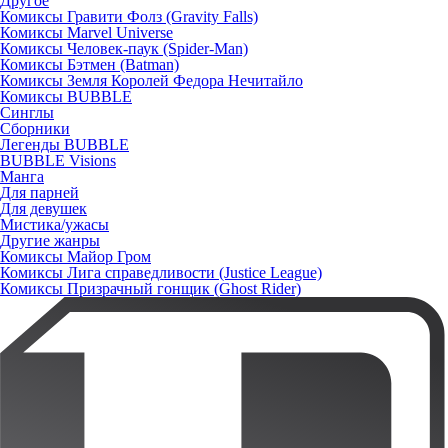
Другое
Комиксы Гравити Фолз (Gravity Falls)
Комиксы Marvel Universe
Комиксы Человек-паук (Spider-Man)
Комиксы Бэтмен (Batman)
Комиксы Земля Королей Федора Нечитайло
Комиксы BUBBLE
Синглы
Сборники
Легенды BUBBLE
BUBBLE Visions
Манга
Для парней
Для девушек
Мистика/ужасы
Другие жанры
Комиксы Майор Гром
Комиксы Лига справедливости (Justice League)
Комиксы Призрачный гонщик (Ghost Rider)