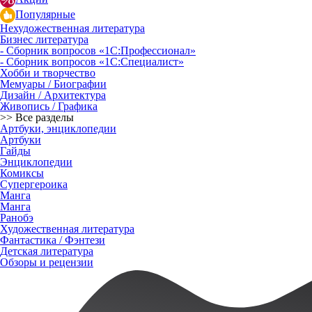
Популярные
Нехудожественная литература
Бизнес литература
- Сборник вопросов «1С:Профессионал»
- Сборник вопросов «1С:Специалист»
Хобби и творчество
Мемуары / Биографии
Дизайн / Архитектура
Живопись / Графика
>> Все разделы
Артбуки, энциклопедии
Артбуки
Гайды
Энциклопедии
Комиксы
Супергероика
Манга
Манга
Ранобэ
Художественная литература
Фантастика / Фэнтези
Детская литература
Обзоры и рецензии