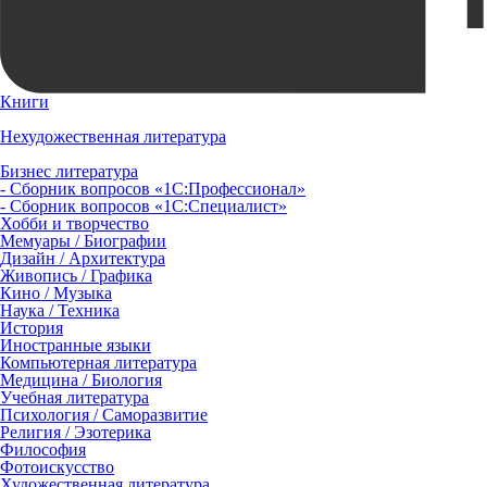
Книги
Нехудожественная литература
Бизнес литература
- Сборник вопросов «1С:Профессионал»
- Сборник вопросов «1С:Специалист»
Хобби и творчество
Мемуары / Биографии
Дизайн / Архитектура
Живопись / Графика
Кино / Музыка
Наука / Техника
История
Иностранные языки
Компьютерная литература
Медицина / Биология
Учебная литература
Психология / Саморазвитие
Религия / Эзотерика
Философия
Фотоискусство
Художественная литература