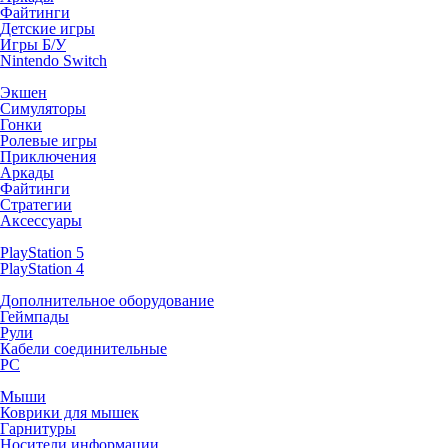
Файтинги
Детские игры
Игры Б/У
Nintendo Switch
Экшен
Симуляторы
Гонки
Ролевые игры
Приключения
Аркады
Файтинги
Стратегии
Аксессуары
PlayStation 5
PlayStation 4
Дополнительное оборудование
Геймпады
Рули
Кабели соединительные
PC
Мыши
Коврики для мышек
Гарнитуры
Носители информации