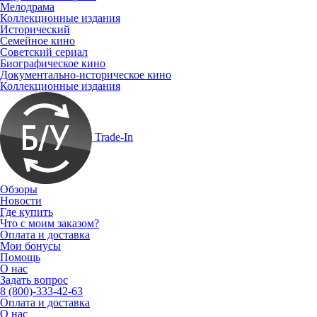
Мелодрама
Коллекционные издания
Исторический
Семейное кино
Советский сериал
Биографическое кино
Документально-историческое кино
Коллекционные издания
Trade-In
Обзоры
Новости
Где купить
Что с моим заказом?
Оплата и доставка
Мои бонусы
Помощь
О нас
Задать вопрос
8 (800)-333-42-63
Оплата и доставка
О нас