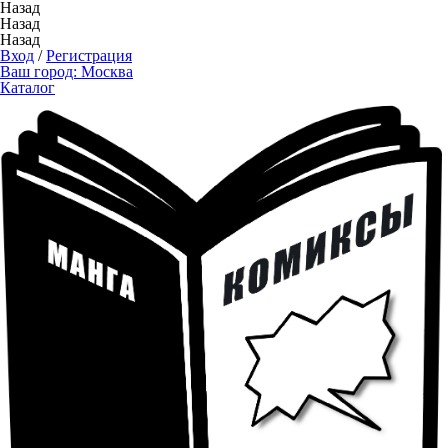
Назад
Назад
Назад
Вход
/
Регистрация
Ваш город:
Москва
Каталог