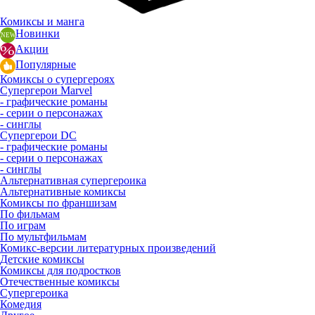
Комиксы и манга
Новинки
Акции
Популярные
Комиксы о супергероях
Супергерои Marvel
- графические романы
- серии о персонажах
- синглы
Супергерои DC
- графические романы
- серии о персонажах
- синглы
Альтернативная супергероика
Альтернативные комиксы
Комиксы по франшизам
По фильмам
По играм
По мультфильмам
Комикс-версии литературных произведений
Детские комиксы
Комиксы для подростков
Отечественные комиксы
Супергероика
Комедия