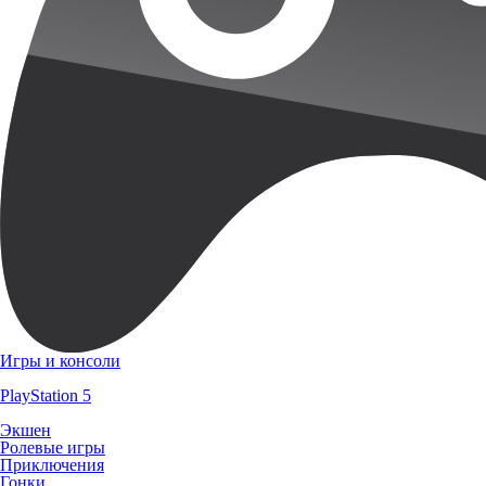
Игры и консоли
PlayStation 5
Экшен
Ролевые игры
Приключения
Гонки