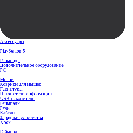
Аксессуары
PlayStation 5
Геймпады
Дополнительное оборудование
PC
Мыши
Коврики для мышек
Гарнитуры
Накопители информации
USB-накопители
Геймпады
Рули
Кабели
Зарядные устройства
Xbox
Геймпады