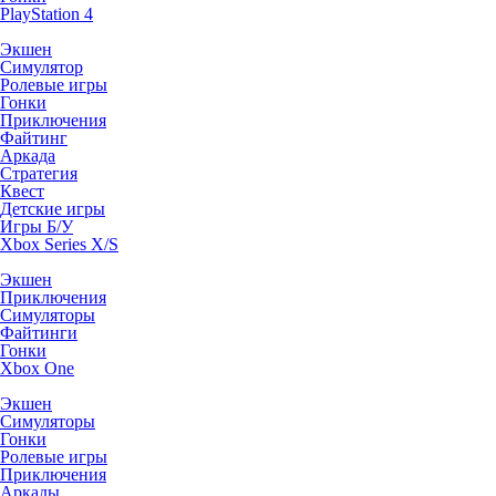
PlayStation 4
Экшен
Симулятор
Ролевые игры
Гонки
Приключения
Файтинг
Аркада
Стратегия
Квест
Детские игры
Игры Б/У
Xbox Series X/S
Экшен
Приключения
Симуляторы
Файтинги
Гонки
Xbox One
Экшен
Симуляторы
Гонки
Ролевые игры
Приключения
Аркады