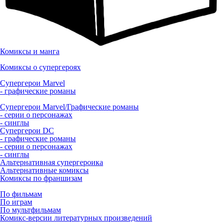
Комиксы и манга
Комиксы о супергероях
Супергерои Marvel
- графические романы
Супергерои Marvel/Графические романы
- серии о персонажах
- синглы
Супергерои DC
- графические романы
- серии о персонажах
- синглы
Альтернативная супергероика
Альтернативные комиксы
Комиксы по франшизам
По фильмам
По играм
По мультфильмам
Комикс-версии литературных произведений