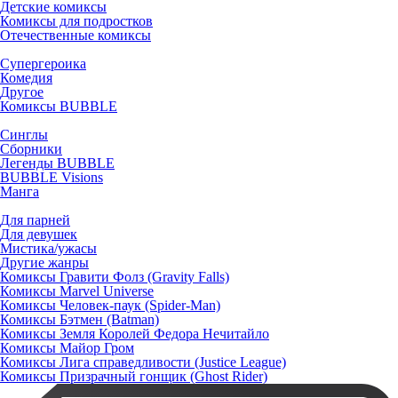
Детские комиксы
Комиксы для подростков
Отечественные комиксы
Супергероика
Комедия
Другое
Комиксы BUBBLE
Синглы
Сборники
Легенды BUBBLE
BUBBLE Visions
Манга
Для парней
Для девушек
Мистика/ужасы
Другие жанры
Комиксы Гравити Фолз (Gravity Falls)
Комиксы Marvel Universe
Комиксы Человек-паук (Spider-Man)
Комиксы Бэтмен (Batman)
Комиксы Земля Королей Федора Нечитайло
Комиксы Майор Гром
Комиксы Лига справедливости (Justice League)
Комиксы Призрачный гонщик (Ghost Rider)