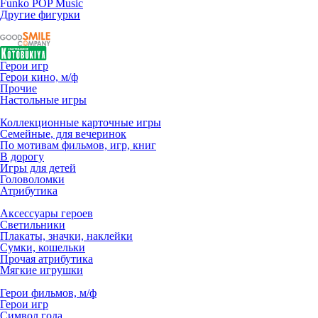
Funko POP Music
Другие фигурки
Герои игр
Герои кино, м/ф
Прочие
Настольные игры
Коллекционные карточные игры
Семейные, для вечеринок
По мотивам фильмов, игр, книг
В дорогу
Игры для детей
Головоломки
Атрибутика
Аксессуары героев
Светильники
Плакаты, значки, наклейки
Сумки, кошельки
Прочая атрибутика
Мягкие игрушки
Герои фильмов, м/ф
Герои игр
Символ года