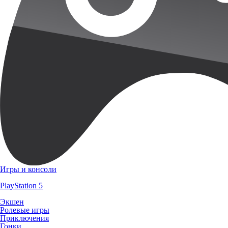
Игры и консоли
PlayStation 5
Экшен
Ролевые игры
Приключения
Гонки