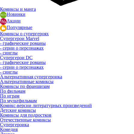
Комиксы и манга
Новинки
Акции
Популярные
Комиксы о супергероях
Супергерои Marvel
- графические романы
- серии о персонажах
- синглы
Супергерои DC
- графические романы
- серии о персонажах
- синглы
Альтернативная супергероика
Альтернативные комиксы
Комиксы по франшизам
По фильмам
По играм
По мультфильмам
Комикс-версии литературных произведений
Детские комиксы
Комиксы для подростков
Отечественные комиксы
Супергероика
Комедия