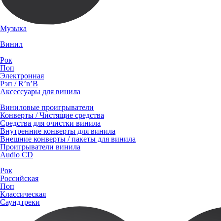
Музыка
Винил
Рок
Поп
Электронная
Рэп / R’n’B
Аксессуары для винила
Виниловые проигрыватели
Конверты / Чистящие средства
Средства для очистки винила
Внутренние конверты для винила
Внешние конверты / пакеты для винила
Проигрыватели винила
Audio CD
Рок
Российская
Поп
Классическая
Саундтреки