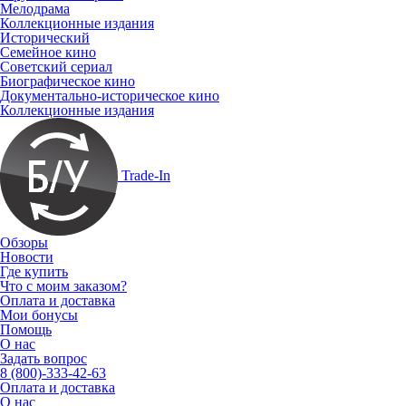
Мелодрама
Коллекционные издания
Исторический
Семейное кино
Советский сериал
Биографическое кино
Документально-историческое кино
Коллекционные издания
Trade-In
Обзоры
Новости
Где купить
Что с моим заказом?
Оплата и доставка
Мои бонусы
Помощь
О нас
Задать вопрос
8 (800)-333-42-63
Оплата и доставка
О нас