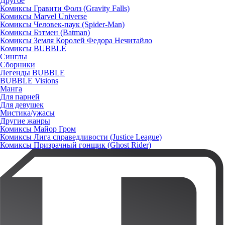
Другое
Комиксы Гравити Фолз (Gravity Falls)
Комиксы Marvel Universe
Комиксы Человек-паук (Spider-Man)
Комиксы Бэтмен (Batman)
Комиксы Земля Королей Федора Нечитайло
Комиксы BUBBLE
Синглы
Сборники
Легенды BUBBLE
BUBBLE Visions
Манга
Для парней
Для девушек
Мистика/ужасы
Другие жанры
Комиксы Майор Гром
Комиксы Лига справедливости (Justice League)
Комиксы Призрачный гонщик (Ghost Rider)