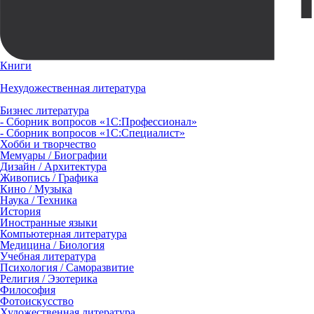
Книги
Нехудожественная литература
Бизнес литература
- Сборник вопросов «1С:Профессионал»
- Сборник вопросов «1С:Специалист»
Хобби и творчество
Мемуары / Биографии
Дизайн / Архитектура
Живопись / Графика
Кино / Музыка
Наука / Техника
История
Иностранные языки
Компьютерная литература
Медицина / Биология
Учебная литература
Психология / Саморазвитие
Религия / Эзотерика
Философия
Фотоискусство
Художественная литература