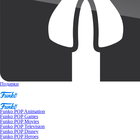
Подарки
Funko POP Animation
Funko POP Games
Funko POP Movies
Funko POP Television
Funko POP Disney
Funko POP Heroes