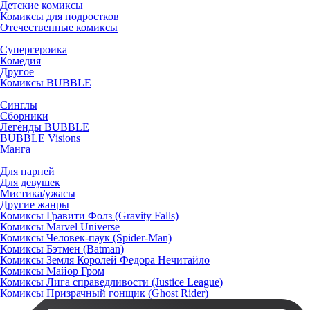
Детские комиксы
Комиксы для подростков
Отечественные комиксы
Супергероика
Комедия
Другое
Комиксы BUBBLE
Синглы
Сборники
Легенды BUBBLE
BUBBLE Visions
Манга
Для парней
Для девушек
Мистика/ужасы
Другие жанры
Комиксы Гравити Фолз (Gravity Falls)
Комиксы Marvel Universe
Комиксы Человек-паук (Spider-Man)
Комиксы Бэтмен (Batman)
Комиксы Земля Королей Федора Нечитайло
Комиксы Майор Гром
Комиксы Лига справедливости (Justice League)
Комиксы Призрачный гонщик (Ghost Rider)