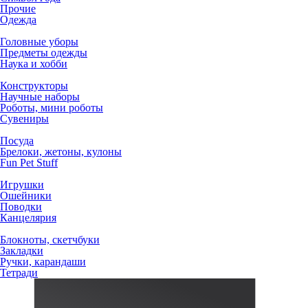
Прочие
Одежда
Головные уборы
Предметы одежды
Наука и хобби
Конструкторы
Научные наборы
Роботы, мини роботы
Сувениры
Посуда
Брелоки, жетоны, кулоны
Fun Pet Stuff
Игрушки
Ошейники
Поводки
Канцелярия
Блокноты, скетчбуки
Закладки
Ручки, карандаши
Тетради