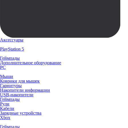
Аксессуары
PlayStation 5
Геймпады
Дополнительное оборудование
PC
Мыши
Коврики для мышек
Гарнитуры
Накопители информации
USB-накопители
Геймпады
Рули
Кабели
Зарядные устройства
Xbox
Геймпады