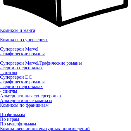
Комиксы и манга
Комиксы о супергероях
Супергерои Marvel
- графические романы
Супергерои Marvel/Графические романы
- серии о персонажах
- синглы
Супергерои DC
- графические романы
- серии о персонажах
- синглы
Альтернативная супергероика
Альтернативные комиксы
Комиксы по франшизам
По фильмам
По играм
По мультфильмам
Комикс-версии литературных произведений