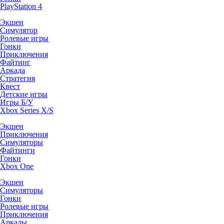
PlayStation 4
Экшен
Симулятор
Ролевые игры
Гонки
Приключения
Файтинг
Аркада
Стратегия
Квест
Детские игры
Игры Б/У
Xbox Series X/S
Экшен
Приключения
Симуляторы
Файтинги
Гонки
Xbox One
Экшен
Симуляторы
Гонки
Ролевые игры
Приключения
Аркады