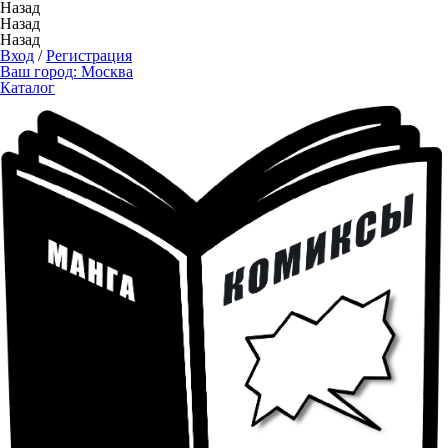
Назад
Назад
Назад
Вход
/
Регистрация
Ваш город:
Москва
Каталог