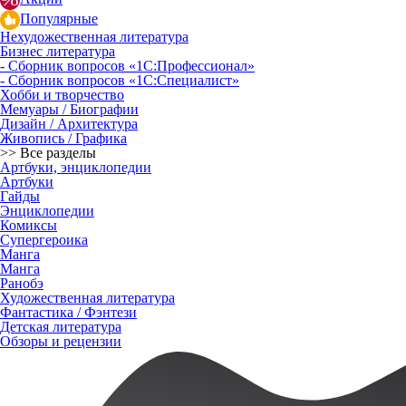
Популярные
Нехудожественная литература
Бизнес литература
- Сборник вопросов «1С:Профессионал»
- Сборник вопросов «1С:Специалист»
Хобби и творчество
Мемуары / Биографии
Дизайн / Архитектура
Живопись / Графика
>> Все разделы
Артбуки, энциклопедии
Артбуки
Гайды
Энциклопедии
Комиксы
Супергероика
Манга
Манга
Ранобэ
Художественная литература
Фантастика / Фэнтези
Детская литература
Обзоры и рецензии