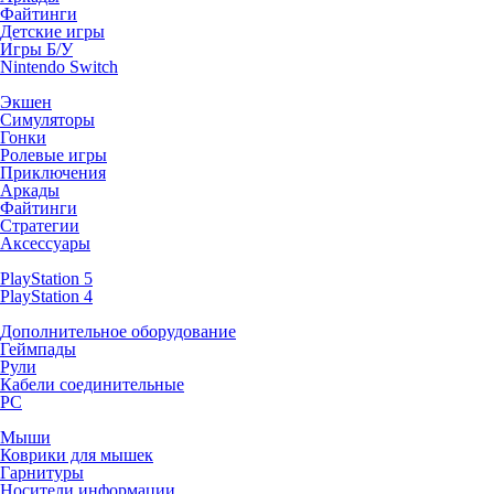
Файтинги
Детские игры
Игры Б/У
Nintendo Switch
Экшен
Симуляторы
Гонки
Ролевые игры
Приключения
Аркады
Файтинги
Стратегии
Аксессуары
PlayStation 5
PlayStation 4
Дополнительное оборудование
Геймпады
Рули
Кабели соединительные
PC
Мыши
Коврики для мышек
Гарнитуры
Носители информации