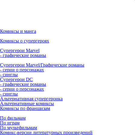
Комиксы и манга
Комиксы о супергероях
Супергерои Marvel
- графические романы
Супергерои Marvel/Графические романы
- серии о персонажах
- синглы
Супергерои DC
- графические романы
- серии о персонажах
- синглы
Альтернативная супергероика
Альтернативные комиксы
Комиксы по франшизам
По фильмам
По играм
По мультфильмам
Комикс-версии литературных произведений