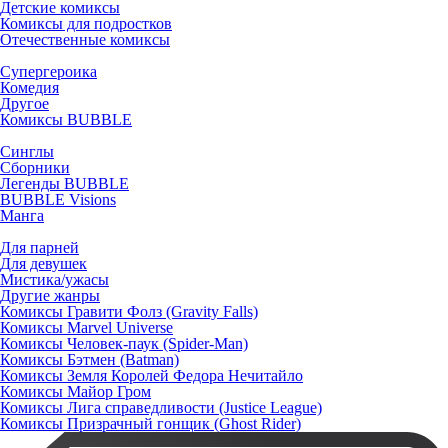
Детские комиксы
Комиксы для подростков
Отечественные комиксы
Супергероика
Комедия
Другое
Комиксы BUBBLE
Синглы
Сборники
Легенды BUBBLE
BUBBLE Visions
Манга
Для парней
Для девушек
Мистика/ужасы
Другие жанры
Комиксы Гравити Фолз (Gravity Falls)
Комиксы Marvel Universe
Комиксы Человек-паук (Spider-Man)
Комиксы Бэтмен (Batman)
Комиксы Земля Королей Федора Нечитайло
Комиксы Майор Гром
Комиксы Лига справедливости (Justice League)
Комиксы Призрачный гонщик (Ghost Rider)