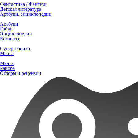
Фантастика / Фэнтези
Детская литература
Артбуки, энциклопедии
Артбуки
Гайды
Энциклопедии
Комиксы
Супергероика
Манга
Манга
Ранобэ
Обзоры и рецензии