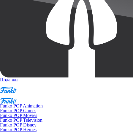
Подарки
Funko POP Animation
Funko POP Games
Funko POP Movies
Funko POP Television
Funko POP Disney
Funko POP Heroes