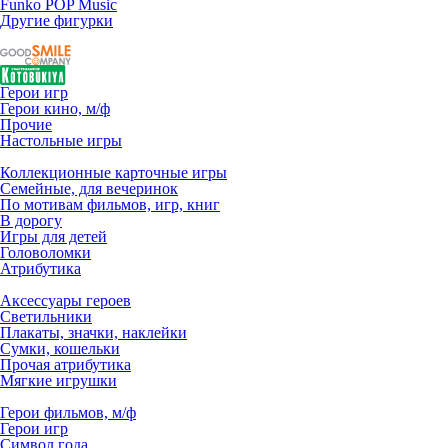
Funko POP Music
Другие фигурки
Герои игр
Герои кино, м/ф
Прочие
Настольные игры
Коллекционные карточные игры
Семейные, для вечеринок
По мотивам фильмов, игр, книг
В дорогу
Игры для детей
Головоломки
Атрибутика
Аксессуары героев
Светильники
Плакаты, значки, наклейки
Сумки, кошельки
Прочая атрибутика
Мягкие игрушки
Герои фильмов, м/ф
Герои игр
Символ года