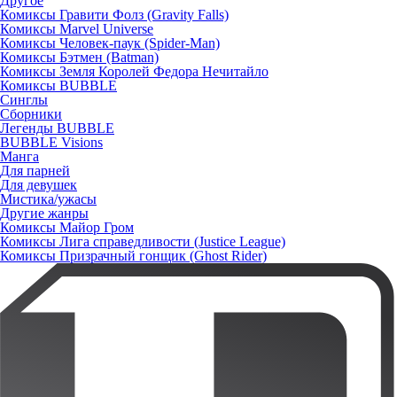
Другое
Комиксы Гравити Фолз (Gravity Falls)
Комиксы Marvel Universe
Комиксы Человек-паук (Spider-Man)
Комиксы Бэтмен (Batman)
Комиксы Земля Королей Федора Нечитайло
Комиксы BUBBLE
Синглы
Сборники
Легенды BUBBLE
BUBBLE Visions
Манга
Для парней
Для девушек
Мистика/ужасы
Другие жанры
Комиксы Майор Гром
Комиксы Лига справедливости (Justice League)
Комиксы Призрачный гонщик (Ghost Rider)