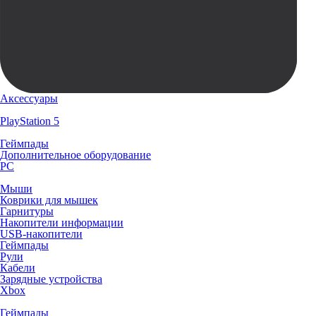
Аксессуары
PlayStation 5
Геймпады
Дополнительное оборудование
PC
Мыши
Коврики для мышек
Гарнитуры
Накопители информации
USB-накопители
Геймпады
Рули
Кабели
Зарядные устройства
Xbox
Геймпады