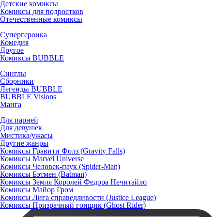
Детские комиксы
Комиксы для подростков
Отечественные комиксы
Супергероика
Комедия
Другое
Комиксы BUBBLE
Синглы
Сборники
Легенды BUBBLE
BUBBLE Visions
Манга
Для парней
Для девушек
Мистика/ужасы
Другие жанры
Комиксы Гравити Фолз (Gravity Falls)
Комиксы Marvel Universe
Комиксы Человек-паук (Spider-Man)
Комиксы Бэтмен (Batman)
Комиксы Земля Королей Федора Нечитайло
Комиксы Майор Гром
Комиксы Лига справедливости (Justice League)
Комиксы Призрачный гонщик (Ghost Rider)