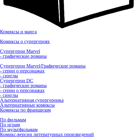
Комиксы и манга
Комиксы о супергероях
Супергерои Marvel
- графические романы
Супергерои Marvel/Графические романы
- серии о персонажах
- синглы
Супергерои DC
- графические романы
- серии о персонажах
- синглы
Альтернативная супергероика
Альтернативные комиксы
Комиксы по франшизам
По фильмам
По играм
По мультфильмам
Комикс-версии литературных произведений