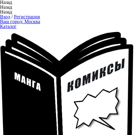
Назад
Назад
Назад
Вход
/
Регистрация
Ваш город:
Москва
Каталог