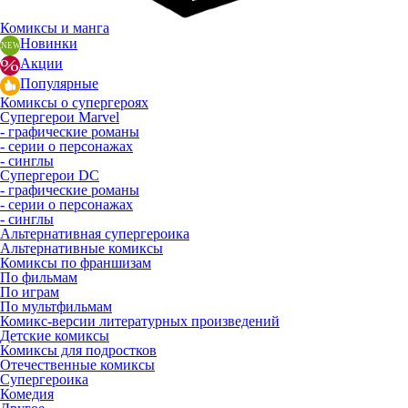
Комиксы и манга
Новинки
Акции
Популярные
Комиксы о супергероях
Супергерои Marvel
- графические романы
- серии о персонажах
- синглы
Супергерои DC
- графические романы
- серии о персонажах
- синглы
Альтернативная супергероика
Альтернативные комиксы
Комиксы по франшизам
По фильмам
По играм
По мультфильмам
Комикс-версии литературных произведений
Детские комиксы
Комиксы для подростков
Отечественные комиксы
Супергероика
Комедия