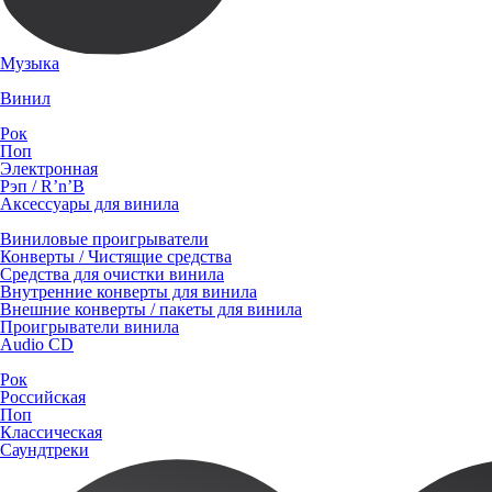
Музыка
Винил
Рок
Поп
Электронная
Рэп / R’n’B
Аксессуары для винила
Виниловые проигрыватели
Конверты / Чистящие средства
Средства для очистки винила
Внутренние конверты для винила
Внешние конверты / пакеты для винила
Проигрыватели винила
Audio CD
Рок
Российская
Поп
Классическая
Саундтреки