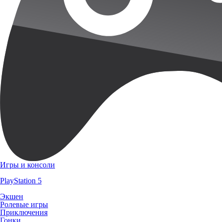
Игры и консоли
PlayStation 5
Экшен
Ролевые игры
Приключения
Гонки