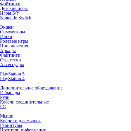
Файтинги
Детские игры
Игры Б/У
Nintendo Switch
Экшен
Симуляторы
Гонки
Ролевые игры
Приключения
Аркады
Файтинги
Стратегии
Аксессуары
PlayStation 5
PlayStation 4
Дополнительное оборудование
Геймпады
Рули
Кабели соединительные
PC
Мыши
Коврики для мышек
Гарнитуры
Носители информации