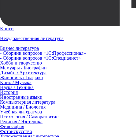
Книги
Нехудожественная литература
Бизнес литература
- Сборник вопросов «1С:Профессионал»
- Сборник вопросов «1С:Специалист»
Хобби и творчество
Мемуары / Биографии
Дизайн / Архитектура
Живопись / Графика
Кино / Музыка
Наука / Техника
История
Иностранные языки
Компьютерная литература
Медицина / Биология
Учебная литература
Психология / Саморазвитие
Религия / Эзотерика
Философия
Фотоискусство
Художественная литература