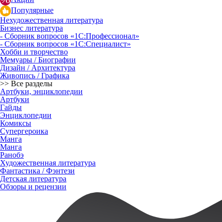
Популярные
Нехудожественная литература
Бизнес литература
- Сборник вопросов «1С:Профессионал»
- Сборник вопросов «1С:Специалист»
Хобби и творчество
Мемуары / Биографии
Дизайн / Архитектура
Живопись / Графика
>> Все разделы
Артбуки, энциклопедии
Артбуки
Гайды
Энциклопедии
Комиксы
Супергероика
Манга
Манга
Ранобэ
Художественная литература
Фантастика / Фэнтези
Детская литература
Обзоры и рецензии