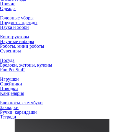
Прочие
Одежда
Головные уборы
Предметы одежды
Наука и хобби
Конструкторы
Научные наборы
Роботы, мини роботы
Сувениры
Посуда
Брелоки, жетоны, кулоны
Fun Pet Stuff
Игрушки
Ошейники
Поводки
Канцелярия
Блокноты, скетчбуки
Закладки
Ручки, карандаши
Тетради