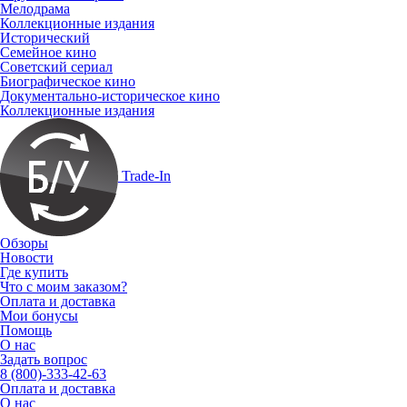
Мелодрама
Коллекционные издания
Исторический
Семейное кино
Советский сериал
Биографическое кино
Документально-историческое кино
Коллекционные издания
Trade-In
Обзоры
Новости
Где купить
Что с моим заказом?
Оплата и доставка
Мои бонусы
Помощь
О нас
Задать вопрос
8 (800)-333-42-63
Оплата и доставка
О нас