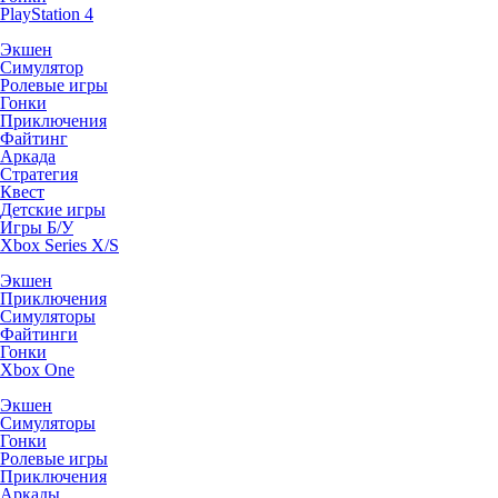
PlayStation 4
Экшен
Симулятор
Ролевые игры
Гонки
Приключения
Файтинг
Аркада
Стратегия
Квест
Детские игры
Игры Б/У
Xbox Series X/S
Экшен
Приключения
Симуляторы
Файтинги
Гонки
Xbox One
Экшен
Симуляторы
Гонки
Ролевые игры
Приключения
Аркады