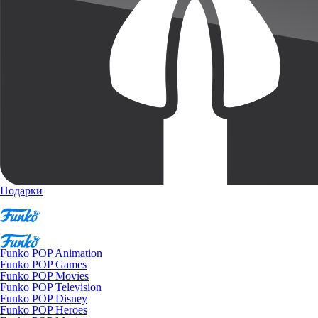
Подарки
Funko POP Animation
Funko POP Games
Funko POP Movies
Funko POP Television
Funko POP Disney
Funko POP Heroes