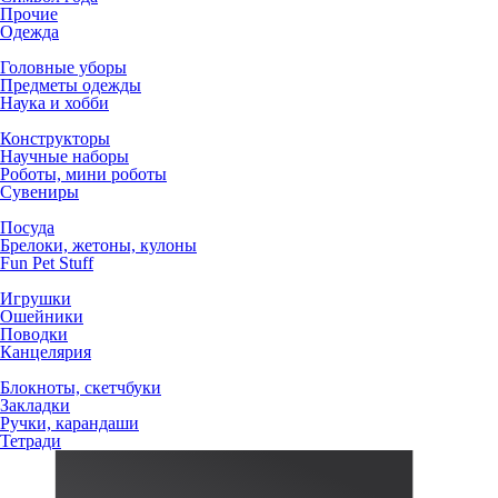
Прочие
Одежда
Головные уборы
Предметы одежды
Наука и хобби
Конструкторы
Научные наборы
Роботы, мини роботы
Сувениры
Посуда
Брелоки, жетоны, кулоны
Fun Pet Stuff
Игрушки
Ошейники
Поводки
Канцелярия
Блокноты, скетчбуки
Закладки
Ручки, карандаши
Тетради