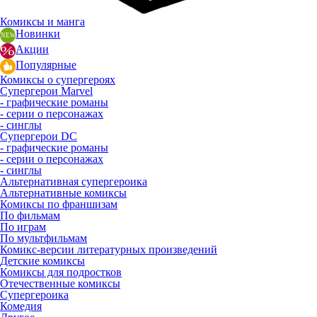
Комиксы и манга
Новинки
Акции
Популярные
Комиксы о супергероях
Супергерои Marvel
- графические романы
- серии о персонажах
- синглы
Супергерои DC
- графические романы
- серии о персонажах
- синглы
Альтернативная супергероика
Альтернативные комиксы
Комиксы по франшизам
По фильмам
По играм
По мультфильмам
Комикс-версии литературных произведений
Детские комиксы
Комиксы для подростков
Отечественные комиксы
Супергероика
Комедия