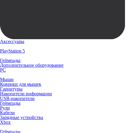
Аксессуары
PlayStation 5
Геймпады
Дополнительное оборудование
PC
Мыши
Коврики для мышек
Гарнитуры
Накопители информации
USB-накопители
Геймпады
Рули
Кабели
Зарядные устройства
Xbox
Геймпады