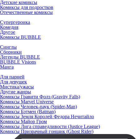
Детские комиксы
Комиксы для подростков
Отечественные комиксы
Супергероика
Комедия
Другое
Комиксы BUBBLE
Синглы
Сборники
Легенды BUBBLE
BUBBLE Visions
Манга
Для парней
Для девушек
Мистика/ужасы
Другие жанры
Комиксы Гравити Фолз (Gravity Falls)
Комиксы Marvel Universe
Комиксы Человек-паук (Spider-Man)
Комиксы Бэтмен (Batman)
Комиксы Земля Королей Федора Нечитайло
Комиксы Майор Гром
Комиксы Лига справедливости (Justice League)
Комиксы Призрачный гонщик (Ghost Rider)