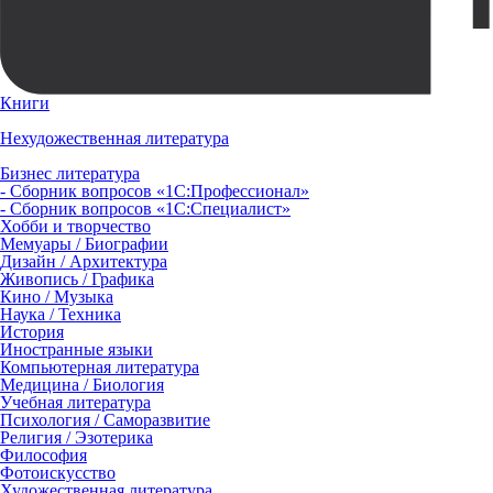
Книги
Нехудожественная литература
Бизнес литература
- Сборник вопросов «1С:Профессионал»
- Сборник вопросов «1С:Специалист»
Хобби и творчество
Мемуары / Биографии
Дизайн / Архитектура
Живопись / Графика
Кино / Музыка
Наука / Техника
История
Иностранные языки
Компьютерная литература
Медицина / Биология
Учебная литература
Психология / Саморазвитие
Религия / Эзотерика
Философия
Фотоискусство
Художественная литература