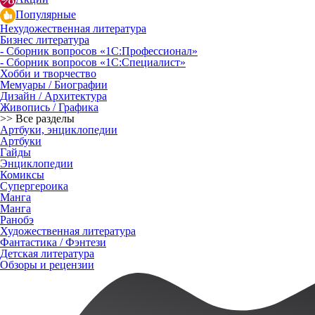
Популярные
Нехудожественная литература
Бизнес литература
- Сборник вопросов «1С:Профессионал»
- Сборник вопросов «1С:Специалист»
Хобби и творчество
Мемуары / Биографии
Дизайн / Архитектура
Живопись / Графика
>> Все разделы
Артбуки, энциклопедии
Артбуки
Гайды
Энциклопедии
Комиксы
Супергероика
Манга
Манга
Ранобэ
Художественная литература
Фантастика / Фэнтези
Детская литература
Обзоры и рецензии