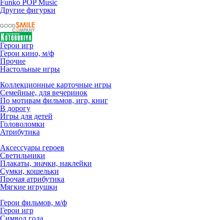
Funko POP Music
Другие фигурки
Герои игр
Герои кино, м/ф
Прочие
Настольные игры
Коллекционные карточные игры
Семейные, для вечеринок
По мотивам фильмов, игр, книг
В дорогу
Игры для детей
Головоломки
Атрибутика
Аксессуары героев
Светильники
Плакаты, значки, наклейки
Сумки, кошельки
Прочая атрибутика
Мягкие игрушки
Герои фильмов, м/ф
Герои игр
Символ года