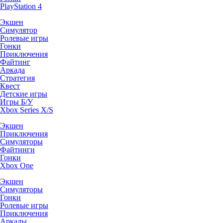
PlayStation 4
Экшен
Симулятор
Ролевые игры
Гонки
Приключения
Файтинг
Аркада
Стратегия
Квест
Детские игры
Игры Б/У
Xbox Series X/S
Экшен
Приключения
Симуляторы
Файтинги
Гонки
Xbox One
Экшен
Симуляторы
Гонки
Ролевые игры
Приключения
Аркады