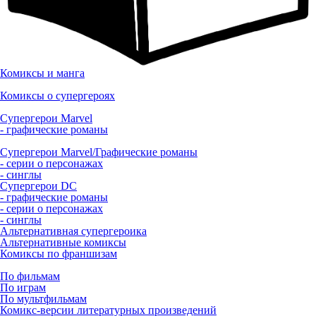
Комиксы и манга
Комиксы о супергероях
Супергерои Marvel
- графические романы
Супергерои Marvel/Графические романы
- серии о персонажах
- синглы
Супергерои DC
- графические романы
- серии о персонажах
- синглы
Альтернативная супергероика
Альтернативные комиксы
Комиксы по франшизам
По фильмам
По играм
По мультфильмам
Комикс-версии литературных произведений