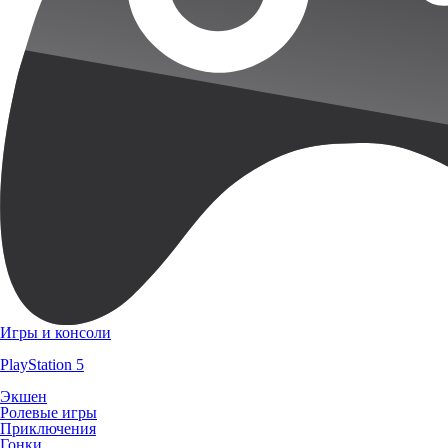
Игры и консоли
PlayStation 5
Экшен
Ролевые игры
Приключения
Гонки