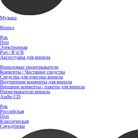
Музыка
Винил
Рок
Поп
Электронная
Рэп / R’n’B
Аксессуары для винила
Виниловые проигрыватели
Конверты / Чистящие средства
Средства для очистки винила
Внутренние конверты для винила
Внешние конверты / пакеты для винила
Проигрыватели винила
Audio CD
Рок
Российская
Поп
Классическая
Саундтреки