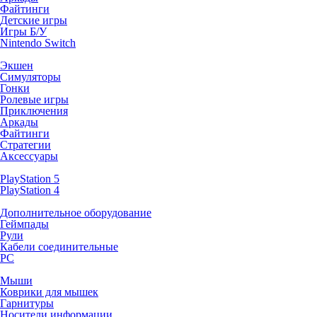
Файтинги
Детские игры
Игры Б/У
Nintendo Switch
Экшен
Симуляторы
Гонки
Ролевые игры
Приключения
Аркады
Файтинги
Стратегии
Аксессуары
PlayStation 5
PlayStation 4
Дополнительное оборудование
Геймпады
Рули
Кабели соединительные
PC
Мыши
Коврики для мышек
Гарнитуры
Носители информации