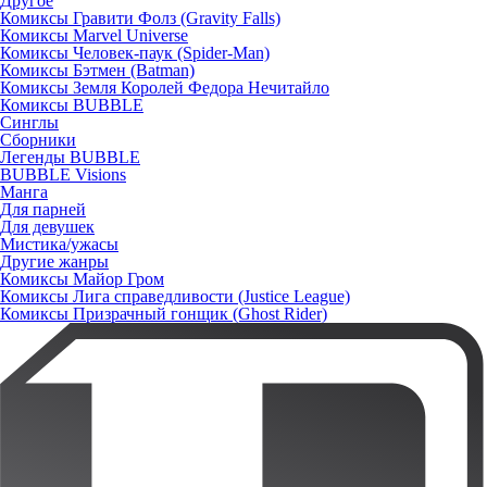
Другое
Комиксы Гравити Фолз (Gravity Falls)
Комиксы Marvel Universe
Комиксы Человек-паук (Spider-Man)
Комиксы Бэтмен (Batman)
Комиксы Земля Королей Федора Нечитайло
Комиксы BUBBLE
Синглы
Сборники
Легенды BUBBLE
BUBBLE Visions
Манга
Для парней
Для девушек
Мистика/ужасы
Другие жанры
Комиксы Майор Гром
Комиксы Лига справедливости (Justice League)
Комиксы Призрачный гонщик (Ghost Rider)