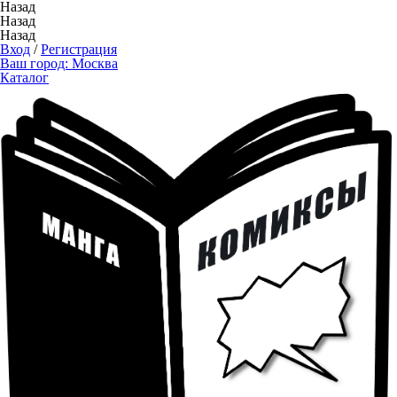
Назад
Назад
Назад
Вход
/
Регистрация
Ваш город:
Москва
Каталог