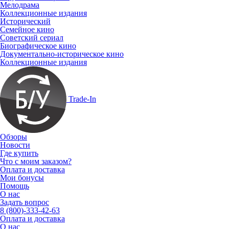
Мелодрама
Коллекционные издания
Исторический
Семейное кино
Советский сериал
Биографическое кино
Документально-историческое кино
Коллекционные издания
Trade-In
Обзоры
Новости
Где купить
Что с моим заказом?
Оплата и доставка
Мои бонусы
Помощь
О нас
Задать вопрос
8 (800)-333-42-63
Оплата и доставка
О нас