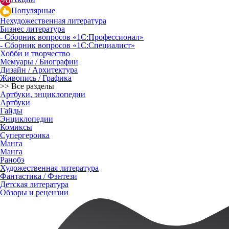
Популярные
Нехудожественная литература
Бизнес литература
- Сборник вопросов «1С:Профессионал»
- Сборник вопросов «1С:Специалист»
Хобби и творчество
Мемуары / Биографии
Дизайн / Архитектура
Живопись / Графика
>> Все разделы
Артбуки, энциклопедии
Артбуки
Гайды
Энциклопедии
Комиксы
Супергероика
Манга
Манга
Ранобэ
Художественная литература
Фантастика / Фэнтези
Детская литература
Обзоры и рецензии