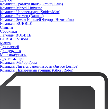
Другое
Комиксы Гравити Фолз (Gravity Falls)
Комиксы Marvel Universe
Комиксы Человек-паук (Spider-Man)
Комиксы Бэтмен (Batman)
Комиксы Земля Королей Федора Нечитайло
Комиксы BUBBLE
Синглы
Сборники
Легенды BUBBLE
BUBBLE Visions
Манга
Для парней
Для девушек
Мистика/ужасы
Другие жанры
Комиксы Майор Гром
Комиксы Лига справедливости (Justice League)
Комиксы Призрачный гонщик (Ghost Rider)