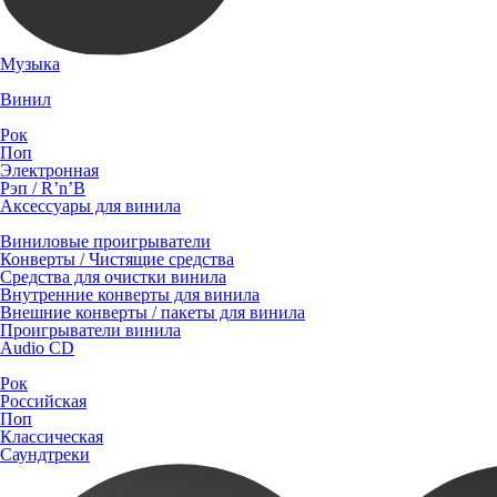
Музыка
Винил
Рок
Поп
Электронная
Рэп / R’n’B
Аксессуары для винила
Виниловые проигрыватели
Конверты / Чистящие средства
Средства для очистки винила
Внутренние конверты для винила
Внешние конверты / пакеты для винила
Проигрыватели винила
Audio CD
Рок
Российская
Поп
Классическая
Саундтреки