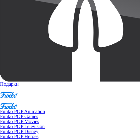
Подарки
Funko POP Animation
Funko POP Games
Funko POP Movies
Funko POP Television
Funko POP Disney
Funko POP Heroes