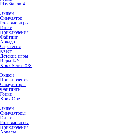
PlayStation 4
Экшен
Симулятор
Ролевые игры
Гонки
Приключения
Файтинг
Аркада
Стратегия
Квест
Детские игры
Игры Б/У
Xbox Series X/S
Экшен
Приключения
Симуляторы
Файтинги
Гонки
Xbox One
Экшен
Симуляторы
Гонки
Ролевые игры
Приключения
Аркады