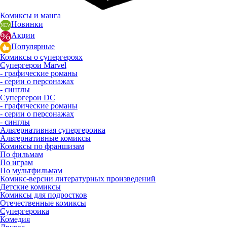
Комиксы и манга
Новинки
Акции
Популярные
Комиксы о супергероях
Супергерои Marvel
- графические романы
- серии о персонажах
- синглы
Супергерои DC
- графические романы
- серии о персонажах
- синглы
Альтернативная супергероика
Альтернативные комиксы
Комиксы по франшизам
По фильмам
По играм
По мультфильмам
Комикс-версии литературных произведений
Детские комиксы
Комиксы для подростков
Отечественные комиксы
Супергероика
Комедия