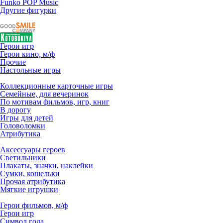
Funko POP Music
Другие фигурки
Герои игр
Герои кино, м/ф
Прочие
Настольные игры
Коллекционные карточные игры
Семейные, для вечеринок
По мотивам фильмов, игр, книг
В дорогу
Игры для детей
Головоломки
Атрибутика
Аксессуары героев
Светильники
Плакаты, значки, наклейки
Сумки, кошельки
Прочая атрибутика
Мягкие игрушки
Герои фильмов, м/ф
Герои игр
Символ года