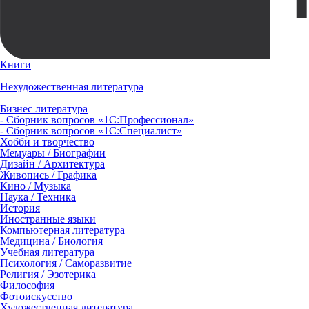
Книги
Нехудожественная литература
Бизнес литература
- Сборник вопросов «1С:Профессионал»
- Сборник вопросов «1С:Специалист»
Хобби и творчество
Мемуары / Биографии
Дизайн / Архитектура
Живопись / Графика
Кино / Музыка
Наука / Техника
История
Иностранные языки
Компьютерная литература
Медицина / Биология
Учебная литература
Психология / Саморазвитие
Религия / Эзотерика
Философия
Фотоискусство
Художественная литература