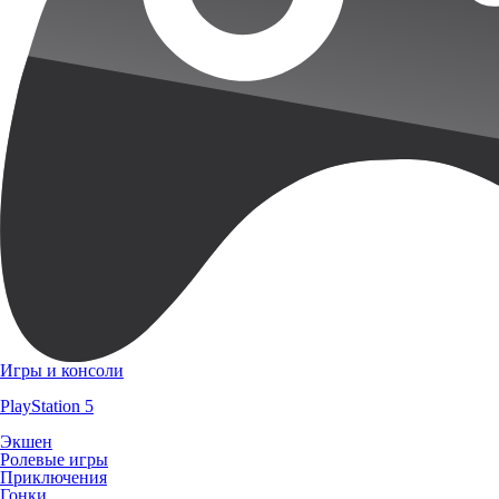
Игры и консоли
PlayStation 5
Экшен
Ролевые игры
Приключения
Гонки