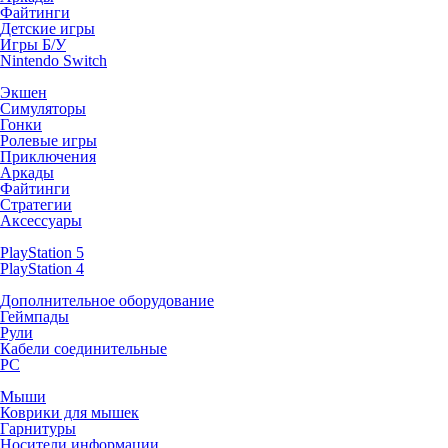
Файтинги
Детские игры
Игры Б/У
Nintendo Switch
Экшен
Симуляторы
Гонки
Ролевые игры
Приключения
Аркады
Файтинги
Стратегии
Аксессуары
PlayStation 5
PlayStation 4
Дополнительное оборудование
Геймпады
Рули
Кабели соединительные
PC
Мыши
Коврики для мышек
Гарнитуры
Носители информации