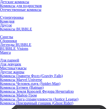
Детские комиксы
Комиксы для подростков
Отечественные комиксы
Супергероика
Комедия
Другое
Комиксы BUBBLE
Синглы
Сборники
Легенды BUBBLE
BUBBLE Visions
Манга
Для парней
Для девушек
Мистика/ужасы
Другие жанры
Комиксы Гравити Фолз (Gravity Falls)
Комиксы Marvel Universe
Комиксы Человек-паук (Spider-Man)
Комиксы Бэтмен (Batman)
Комиксы Земля Королей Федора Нечитайло
Комиксы Майор Гром
Комиксы Лига справедливости (Justice League)
Комиксы Призрачный гонщик (Ghost Rider)