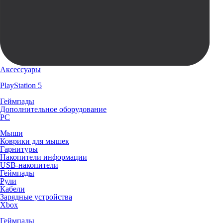
Аксессуары
PlayStation 5
Геймпады
Дополнительное оборудование
PC
Мыши
Коврики для мышек
Гарнитуры
Накопители информации
USB-накопители
Геймпады
Рули
Кабели
Зарядные устройства
Xbox
Геймпады