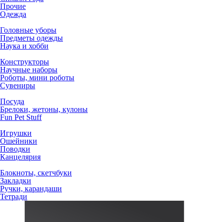
Прочие
Одежда
Головные уборы
Предметы одежды
Наука и хобби
Конструкторы
Научные наборы
Роботы, мини роботы
Сувениры
Посуда
Брелоки, жетоны, кулоны
Fun Pet Stuff
Игрушки
Ошейники
Поводки
Канцелярия
Блокноты, скетчбуки
Закладки
Ручки, карандаши
Тетради