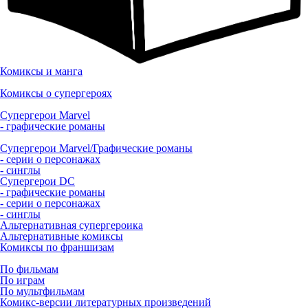
Комиксы и манга
Комиксы о супергероях
Супергерои Marvel
- графические романы
Супергерои Marvel/Графические романы
- серии о персонажах
- синглы
Супергерои DC
- графические романы
- серии о персонажах
- синглы
Альтернативная супергероика
Альтернативные комиксы
Комиксы по франшизам
По фильмам
По играм
По мультфильмам
Комикс-версии литературных произведений