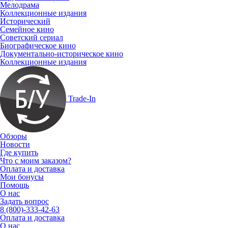
Мелодрама
Коллекционные издания
Исторический
Семейное кино
Советский сериал
Биографическое кино
Документально-историческое кино
Коллекционные издания
Trade-In
Обзоры
Новости
Где купить
Что с моим заказом?
Оплата и доставка
Мои бонусы
Помощь
О нас
Задать вопрос
8 (800)-333-42-63
Оплата и доставка
О нас