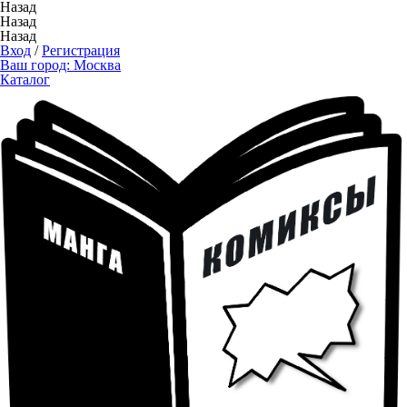
Назад
Назад
Назад
Вход
/
Регистрация
Ваш город:
Москва
Каталог