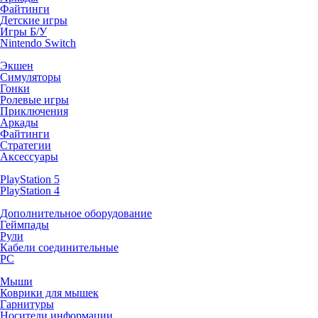
Файтинги
Детские игры
Игры Б/У
Nintendo Switch
Экшен
Симуляторы
Гонки
Ролевые игры
Приключения
Аркады
Файтинги
Стратегии
Аксессуары
PlayStation 5
PlayStation 4
Дополнительное оборудование
Геймпады
Рули
Кабели соединительные
PC
Мыши
Коврики для мышек
Гарнитуры
Носители информации