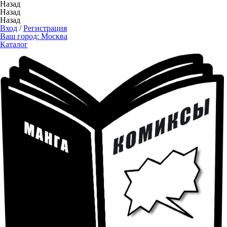
Назад
Назад
Назад
Вход
/
Регистрация
Ваш город:
Москва
Каталог