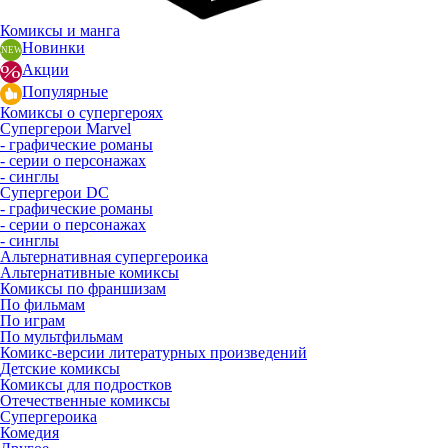
Комиксы и манга
Новинки
Акции
Популярные
Комиксы о супергероях
Супергерои Marvel
- графические романы
- серии о персонажах
- синглы
Супергерои DC
- графические романы
- серии о персонажах
- синглы
Альтернативная супергероика
Альтернативные комиксы
Комиксы по франшизам
По фильмам
По играм
По мультфильмам
Комикс-версии литературных произведений
Детские комиксы
Комиксы для подростков
Отечественные комиксы
Супергероика
Комедия