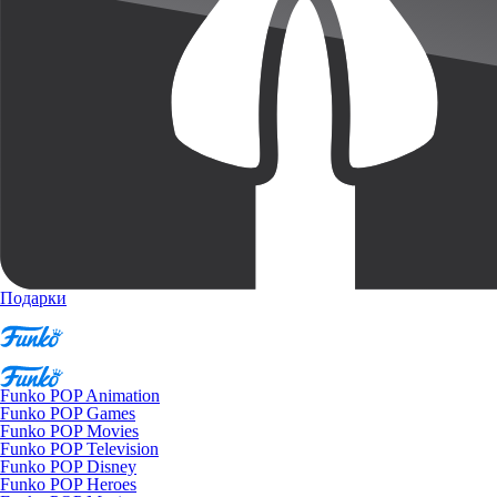
Подарки
Funko POP Animation
Funko POP Games
Funko POP Movies
Funko POP Television
Funko POP Disney
Funko POP Heroes