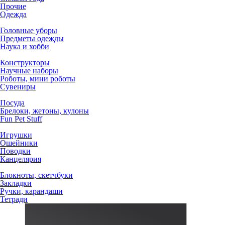
Прочие
Одежда
Головные уборы
Предметы одежды
Наука и хобби
Конструкторы
Научные наборы
Роботы, мини роботы
Сувениры
Посуда
Брелоки, жетоны, кулоны
Fun Pet Stuff
Игрушки
Ошейники
Поводки
Канцелярия
Блокноты, скетчбуки
Закладки
Ручки, карандаши
Тетради