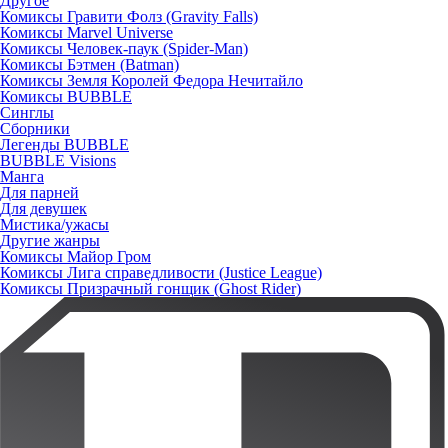
Другое
Комиксы Гравити Фолз (Gravity Falls)
Комиксы Marvel Universe
Комиксы Человек-паук (Spider-Man)
Комиксы Бэтмен (Batman)
Комиксы Земля Королей Федора Нечитайло
Комиксы BUBBLE
Синглы
Сборники
Легенды BUBBLE
BUBBLE Visions
Манга
Для парней
Для девушек
Мистика/ужасы
Другие жанры
Комиксы Майор Гром
Комиксы Лига справедливости (Justice League)
Комиксы Призрачный гонщик (Ghost Rider)