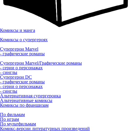
Комиксы и манга
Комиксы о супергероях
Супергерои Marvel
- графические романы
Супергерои Marvel/Графические романы
- серии о персонажах
- синглы
Супергерои DC
- графические романы
- серии о персонажах
- синглы
Альтернативная супергероика
Альтернативные комиксы
Комиксы по франшизам
По фильмам
По играм
По мультфильмам
Комикс-версии литературных произведений