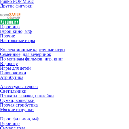
Funko POP Music
Другие фигурки
Герои игр
Герои кино, м/ф
Прочие
Настольные игры
Коллекционные карточные игры
Семейные, для вечеринок
По мотивам фильмов, игр, книг
В дорогу
Игры для детей
Головоломки
Атрибутика
Аксессуары героев
Светильники
Плакаты, значки, наклейки
Сумки, кошельки
Прочая атрибутика
Мягкие игрушки
Герои фильмов, м/ф
Герои игр
Символ года