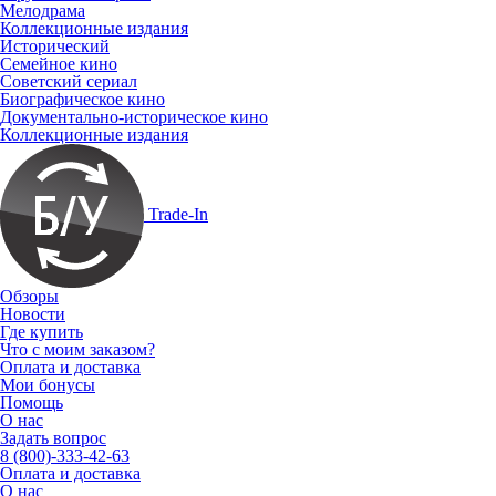
Мелодрама
Коллекционные издания
Исторический
Семейное кино
Советский сериал
Биографическое кино
Документально-историческое кино
Коллекционные издания
Trade-In
Обзоры
Новости
Где купить
Что с моим заказом?
Оплата и доставка
Мои бонусы
Помощь
О нас
Задать вопрос
8 (800)-333-42-63
Оплата и доставка
О нас