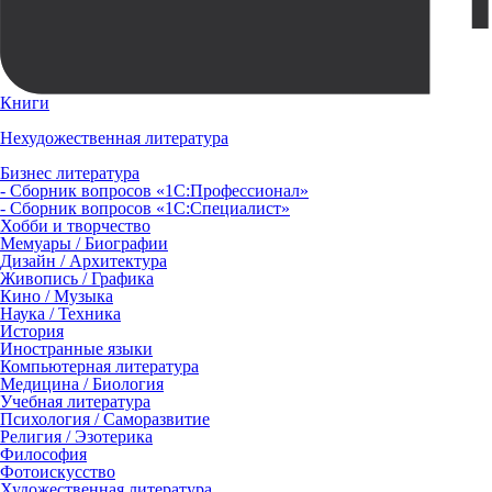
Книги
Нехудожественная литература
Бизнес литература
- Сборник вопросов «1С:Профессионал»
- Сборник вопросов «1С:Специалист»
Хобби и творчество
Мемуары / Биографии
Дизайн / Архитектура
Живопись / Графика
Кино / Музыка
Наука / Техника
История
Иностранные языки
Компьютерная литература
Медицина / Биология
Учебная литература
Психология / Саморазвитие
Религия / Эзотерика
Философия
Фотоискусство
Художественная литература