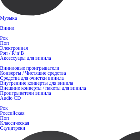
Музыка
Винил
Рок
Поп
Электронная
Рэп / R’n’B
Аксессуары для винила
Виниловые проигрыватели
Конверты / Чистящие средства
Средства для очистки винила
Внутренние конверты для винила
Внешние конверты / пакеты для винила
Проигрыватели винила
Audio CD
Рок
Российская
Поп
Классическая
Саундтреки