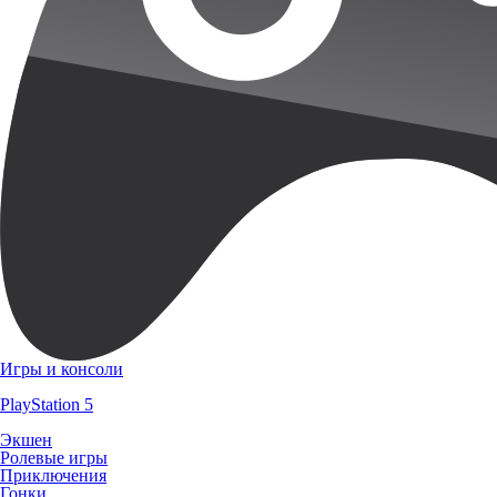
Игры и консоли
PlayStation 5
Экшен
Ролевые игры
Приключения
Гонки