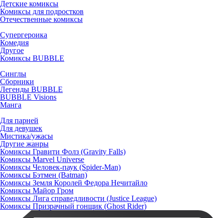
Детские комиксы
Комиксы для подростков
Отечественные комиксы
Супергероика
Комедия
Другое
Комиксы BUBBLE
Синглы
Сборники
Легенды BUBBLE
BUBBLE Visions
Манга
Для парней
Для девушек
Мистика/ужасы
Другие жанры
Комиксы Гравити Фолз (Gravity Falls)
Комиксы Marvel Universe
Комиксы Человек-паук (Spider-Man)
Комиксы Бэтмен (Batman)
Комиксы Земля Королей Федора Нечитайло
Комиксы Майор Гром
Комиксы Лига справедливости (Justice League)
Комиксы Призрачный гонщик (Ghost Rider)