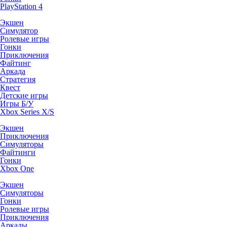
PlayStation 4
Экшен
Симулятор
Ролевые игры
Гонки
Приключения
Файтинг
Аркада
Стратегия
Квест
Детские игры
Игры Б/У
Xbox Series X/S
Экшен
Приключения
Симуляторы
Файтинги
Гонки
Xbox One
Экшен
Симуляторы
Гонки
Ролевые игры
Приключения
Аркады