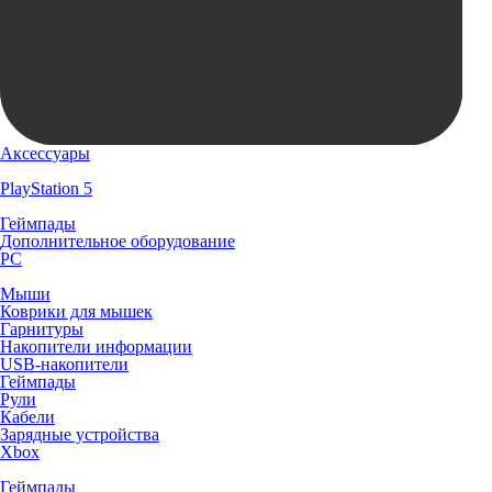
Аксессуары
PlayStation 5
Геймпады
Дополнительное оборудование
PC
Мыши
Коврики для мышек
Гарнитуры
Накопители информации
USB-накопители
Геймпады
Рули
Кабели
Зарядные устройства
Xbox
Геймпады