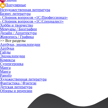
Популярные
Нехудожественная литература
Бизнес литература
- Сборник вопросов «1С:Профессионал»
- Сборник вопросов «1С:Специалист»
Хобби и творчество
Мемуары / Биографии
Дизайн / Архитектура
Живопись / Графика
>> Все разделы
Артбуки, энциклопедии
Артбуки
Гайды
Энциклопедии
Комиксы
Супергероика
Манга
Манга
Ранобэ
Художественная литература
Фантастика / Фэнтези
Детская литература
Обзоры и рецензии