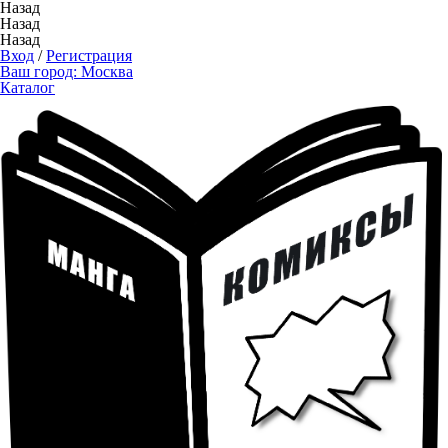
Назад
Назад
Назад
Вход
/
Регистрация
Ваш город:
Москва
Каталог