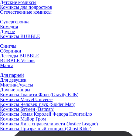
Детские комиксы
Комиксы для подростков
Отечественные комиксы
Супергероика
Комедия
Другое
Комиксы BUBBLE
Синглы
Сборники
Легенды BUBBLE
BUBBLE Visions
Манга
Для парней
Для девушек
Мистика/ужасы
Другие жанры
Комиксы Гравити Фолз (Gravity Falls)
Комиксы Marvel Universe
Комиксы Человек-паук (Spider-Man)
Комиксы Бэтмен (Batman)
Комиксы Земля Королей Федора Нечитайло
Комиксы Майор Гром
Комиксы Лига справедливости (Justice League)
Комиксы Призрачный гонщик (Ghost Rider)