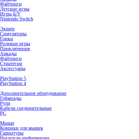
Файтинги
Детские игры
Игры Б/У
Nintendo Switch
Экшен
Симуляторы
Гонки
Ролевые игры
Приключения
Аркады
Файтинги
Стратегии
Аксессуары
PlayStation 5
PlayStation 4
Дополнительное оборудование
Геймпады
Рули
Кабели соединительные
PC
Мыши
Коврики для мышек
Гарнитуры
Носители информации