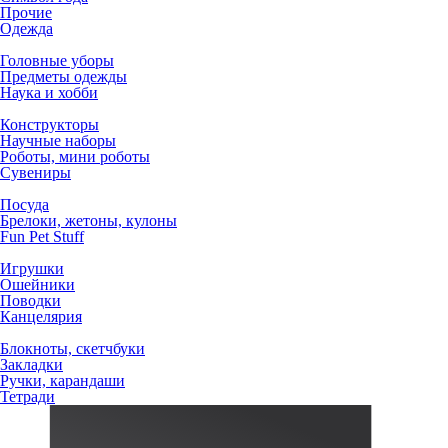
Прочие
Одежда
Головные уборы
Предметы одежды
Наука и хобби
Конструкторы
Научные наборы
Роботы, мини роботы
Сувениры
Посуда
Брелоки, жетоны, кулоны
Fun Pet Stuff
Игрушки
Ошейники
Поводки
Канцелярия
Блокноты, скетчбуки
Закладки
Ручки, карандаши
Тетради