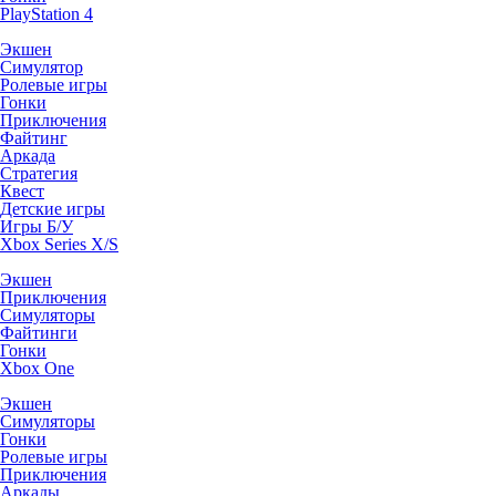
PlayStation 4
Экшен
Симулятор
Ролевые игры
Гонки
Приключения
Файтинг
Аркада
Стратегия
Квест
Детские игры
Игры Б/У
Xbox Series X/S
Экшен
Приключения
Симуляторы
Файтинги
Гонки
Xbox One
Экшен
Симуляторы
Гонки
Ролевые игры
Приключения
Аркады