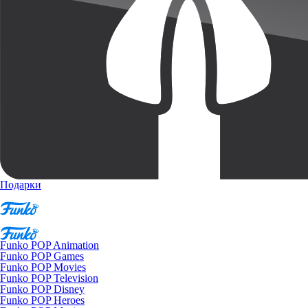
Подарки
Funko POP Animation
Funko POP Games
Funko POP Movies
Funko POP Television
Funko POP Disney
Funko POP Heroes