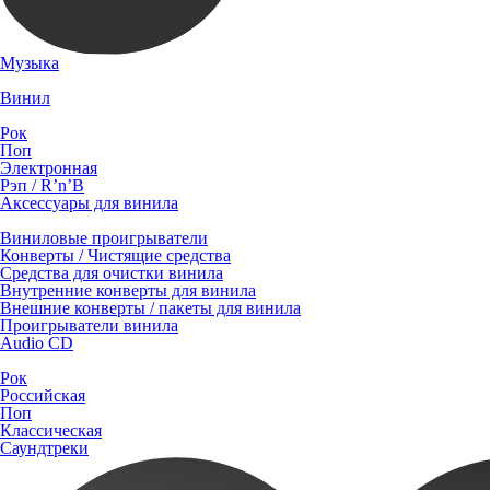
Музыка
Винил
Рок
Поп
Электронная
Рэп / R’n’B
Аксессуары для винила
Виниловые проигрыватели
Конверты / Чистящие средства
Средства для очистки винила
Внутренние конверты для винила
Внешние конверты / пакеты для винила
Проигрыватели винила
Audio CD
Рок
Российская
Поп
Классическая
Саундтреки