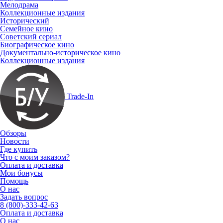
Мелодрама
Коллекционные издания
Исторический
Семейное кино
Советский сериал
Биографическое кино
Документально-историческое кино
Коллекционные издания
Trade-In
Обзоры
Новости
Где купить
Что с моим заказом?
Оплата и доставка
Мои бонусы
Помощь
О нас
Задать вопрос
8 (800)-333-42-63
Оплата и доставка
О нас