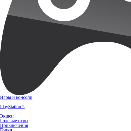
Игры и консоли
PlayStation 5
Экшен
Ролевые игры
Приключения
Гонки