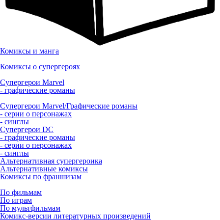
Комиксы и манга
Комиксы о супергероях
Супергерои Marvel
- графические романы
Супергерои Marvel/Графические романы
- серии о персонажах
- синглы
Супергерои DC
- графические романы
- серии о персонажах
- синглы
Альтернативная супергероика
Альтернативные комиксы
Комиксы по франшизам
По фильмам
По играм
По мультфильмам
Комикс-версии литературных произведений