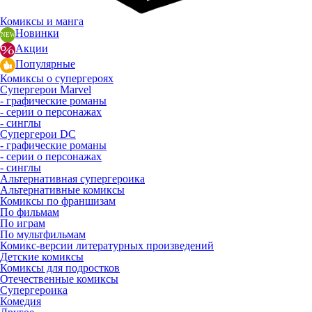
Комиксы и манга
Новинки
Акции
Популярные
Комиксы о супергероях
Супергерои Marvel
- графические романы
- серии о персонажах
- синглы
Супергерои DC
- графические романы
- серии о персонажах
- синглы
Альтернативная супергероика
Альтернативные комиксы
Комиксы по франшизам
По фильмам
По играм
По мультфильмам
Комикс-версии литературных произведений
Детские комиксы
Комиксы для подростков
Отечественные комиксы
Супергероика
Комедия