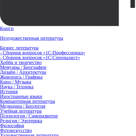
Книги
Нехудожественная литература
Бизнес литература
- Сборник вопросов «1С:Профессионал»
- Сборник вопросов «1С:Специалист»
Хобби и творчество
Мемуары / Биографии
Дизайн / Архитектура
Живопись / Графика
Кино / Музыка
Наука / Техника
История
Иностранные языки
Компьютерная литература
Медицина / Биология
Учебная литература
Психология / Саморазвитие
Религия / Эзотерика
Философия
Фотоискусство
Художественная литература