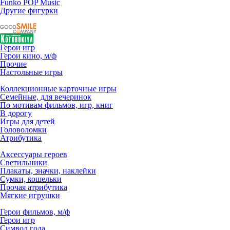
Funko POP Music
Другие фигурки
Герои игр
Герои кино, м/ф
Прочие
Настольные игры
Коллекционные карточные игры
Семейные, для вечеринок
По мотивам фильмов, игр, книг
В дорогу
Игры для детей
Головоломки
Атрибутика
Аксессуары героев
Светильники
Плакаты, значки, наклейки
Сумки, кошельки
Прочая атрибутика
Мягкие игрушки
Герои фильмов, м/ф
Герои игр
Символ года