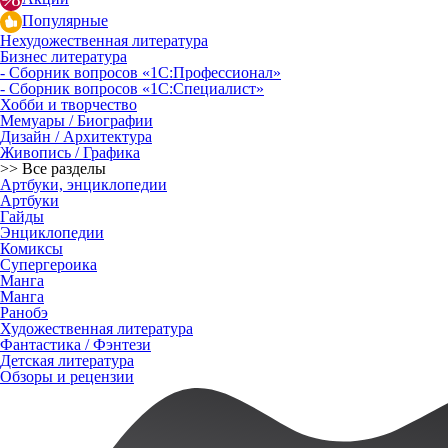
Популярные
Нехудожественная литература
Бизнес литература
- Сборник вопросов «1С:Профессионал»
- Сборник вопросов «1С:Специалист»
Хобби и творчество
Мемуары / Биографии
Дизайн / Архитектура
Живопись / Графика
>> Все разделы
Артбуки, энциклопедии
Артбуки
Гайды
Энциклопедии
Комиксы
Супергероика
Манга
Манга
Ранобэ
Художественная литература
Фантастика / Фэнтези
Детская литература
Обзоры и рецензии