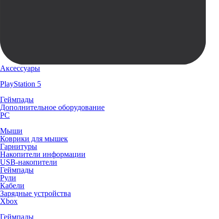
Аксессуары
PlayStation 5
Геймпады
Дополнительное оборудование
PC
Мыши
Коврики для мышек
Гарнитуры
Накопители информации
USB-накопители
Геймпады
Рули
Кабели
Зарядные устройства
Xbox
Геймпады