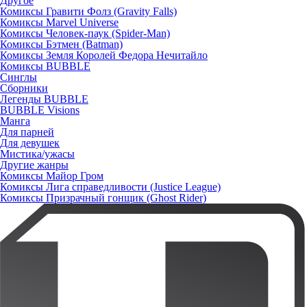
Другое
Комиксы Гравити Фолз (Gravity Falls)
Комиксы Marvel Universe
Комиксы Человек-паук (Spider-Man)
Комиксы Бэтмен (Batman)
Комиксы Земля Королей Федора Нечитайло
Комиксы BUBBLE
Синглы
Сборники
Легенды BUBBLE
BUBBLE Visions
Манга
Для парней
Для девушек
Мистика/ужасы
Другие жанры
Комиксы Майор Гром
Комиксы Лига справедливости (Justice League)
Комиксы Призрачный гонщик (Ghost Rider)