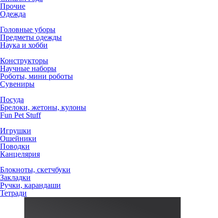
Прочие
Одежда
Головные уборы
Предметы одежды
Наука и хобби
Конструкторы
Научные наборы
Роботы, мини роботы
Сувениры
Посуда
Брелоки, жетоны, кулоны
Fun Pet Stuff
Игрушки
Ошейники
Поводки
Канцелярия
Блокноты, скетчбуки
Закладки
Ручки, карандаши
Тетради