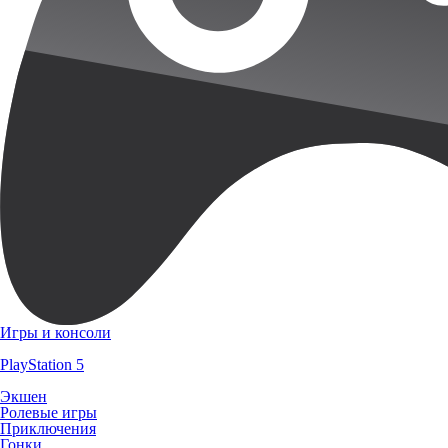
Игры и консоли
PlayStation 5
Экшен
Ролевые игры
Приключения
Гонки