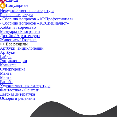
Популярные
Нехудожественная литература
Бизнес литература
- Сборник вопросов «1С:Профессионал»
- Сборник вопросов «1С:Специалист»
Хобби и творчество
Мемуары / Биографии
Дизайн / Архитектура
Живопись / Графика
>> Все разделы
Артбуки, энциклопедии
Артбуки
Гайды
Энциклопедии
Комиксы
Супергероика
Манга
Манга
Ранобэ
Художественная литература
Фантастика / Фэнтези
Детская литература
Обзоры и рецензии