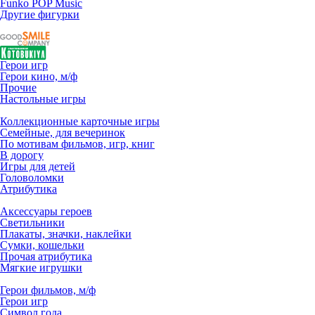
Funko POP Music
Другие фигурки
Герои игр
Герои кино, м/ф
Прочие
Настольные игры
Коллекционные карточные игры
Семейные, для вечеринок
По мотивам фильмов, игр, книг
В дорогу
Игры для детей
Головоломки
Атрибутика
Аксессуары героев
Светильники
Плакаты, значки, наклейки
Сумки, кошельки
Прочая атрибутика
Мягкие игрушки
Герои фильмов, м/ф
Герои игр
Символ года