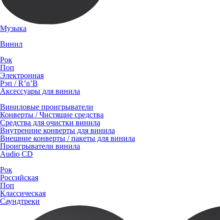
Музыка
Винил
Рок
Поп
Электронная
Рэп / R’n’B
Аксессуары для винила
Виниловые проигрыватели
Конверты / Чистящие средства
Средства для очистки винила
Внутренние конверты для винила
Внешние конверты / пакеты для винила
Проигрыватели винила
Audio CD
Рок
Российская
Поп
Классическая
Саундтреки