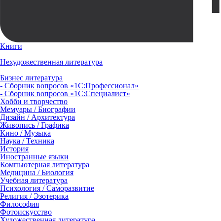
Книги
Нехудожественная литература
Бизнес литература
- Сборник вопросов «1С:Профессионал»
- Сборник вопросов «1С:Специалист»
Хобби и творчество
Мемуары / Биографии
Дизайн / Архитектура
Живопись / Графика
Кино / Музыка
Наука / Техника
История
Иностранные языки
Компьютерная литература
Медицина / Биология
Учебная литература
Психология / Саморазвитие
Религия / Эзотерика
Философия
Фотоискусство
Художественная литература