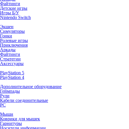
Файтинги
Детские игры
Игры Б/У
Nintendo Switch
Экшен
Симуляторы
Гонки
Ролевые игры
Приключения
Аркады
Файтинги
Стратегии
Аксессуары
PlayStation 5
PlayStation 4
Дополнительное оборудование
Геймпады
Рули
Кабели соединительные
PC
Мыши
Коврики для мышек
Гарнитуры
Носители информации