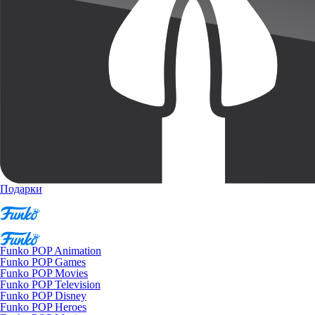
Подарки
Funko POP Animation
Funko POP Games
Funko POP Movies
Funko POP Television
Funko POP Disney
Funko POP Heroes