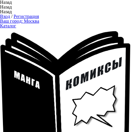
Назад
Назад
Назад
Вход
/
Регистрация
Ваш город:
Москва
Каталог