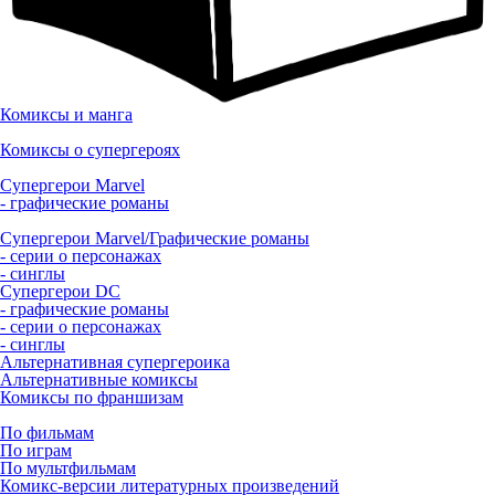
Комиксы и манга
Комиксы о супергероях
Супергерои Marvel
- графические романы
Супергерои Marvel/Графические романы
- серии о персонажах
- синглы
Супергерои DC
- графические романы
- серии о персонажах
- синглы
Альтернативная супергероика
Альтернативные комиксы
Комиксы по франшизам
По фильмам
По играм
По мультфильмам
Комикс-версии литературных произведений