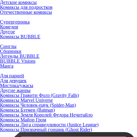
Детские комиксы
Комиксы для подростков
Отечественные комиксы
Супергероика
Комедия
Другое
Комиксы BUBBLE
Синглы
Сборники
Легенды BUBBLE
BUBBLE Visions
Манга
Для парней
Для девушек
Мистика/ужасы
Другие жанры
Комиксы Гравити Фолз (Gravity Falls)
Комиксы Marvel Universe
Комиксы Человек-паук (Spider-Man)
Комиксы Бэтмен (Batman)
Комиксы Земля Королей Федора Нечитайло
Комиксы Майор Гром
Комиксы Лига справедливости (Justice League)
Комиксы Призрачный гонщик (Ghost Rider)