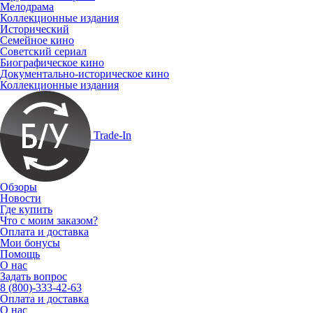
Мелодрама
Коллекционные издания
Исторический
Семейное кино
Советский сериал
Биографическое кино
Документально-историческое кино
Коллекционные издания
Trade-In
Обзоры
Новости
Где купить
Что с моим заказом?
Оплата и доставка
Мои бонусы
Помощь
О нас
Задать вопрос
8 (800)-333-42-63
Оплата и доставка
О нас