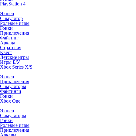
PlayStation 4
Экшен
Симулятор
Ролевые игры
Гонки
Приключения
Файтинг
Аркада
Стратегия
Квест
Детские игры
Игры Б/У
Xbox Series X/S
Экшен
Приключения
Симуляторы
Файтинги
Гонки
Xbox One
Экшен
Симуляторы
Гонки
Ролевые игры
Приключения
Аркады