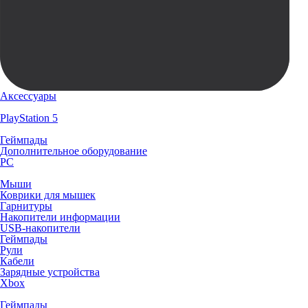
Аксессуары
PlayStation 5
Геймпады
Дополнительное оборудование
PC
Мыши
Коврики для мышек
Гарнитуры
Накопители информации
USB-накопители
Геймпады
Рули
Кабели
Зарядные устройства
Xbox
Геймпады