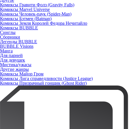
Другое
Комиксы Гравити Фолз (Gravity Falls)
Комиксы Marvel Universe
Комиксы Человек-паук (Spider-Man)
Комиксы Бэтмен (Batman)
Комиксы Земля Королей Федора Нечитайло
Комиксы BUBBLE
Синглы
Сборники
Легенды BUBBLE
BUBBLE Visions
Манга
Для парней
Для девушек
Мистика/ужасы
Другие жанры
Комиксы Майор Гром
Комиксы Лига справедливости (Justice League)
Комиксы Призрачный гонщик (Ghost Rider)