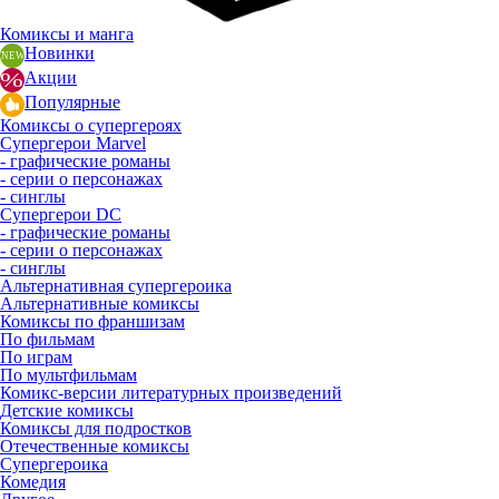
Комиксы и манга
Новинки
Акции
Популярные
Комиксы о супергероях
Супергерои Marvel
- графические романы
- серии о персонажах
- синглы
Супергерои DC
- графические романы
- серии о персонажах
- синглы
Альтернативная супергероика
Альтернативные комиксы
Комиксы по франшизам
По фильмам
По играм
По мультфильмам
Комикс-версии литературных произведений
Детские комиксы
Комиксы для подростков
Отечественные комиксы
Супергероика
Комедия