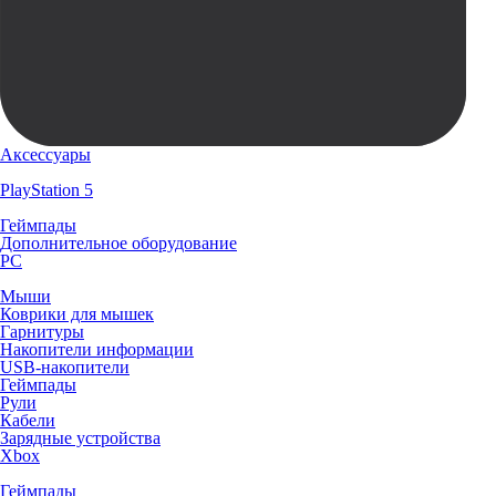
Аксессуары
PlayStation 5
Геймпады
Дополнительное оборудование
PC
Мыши
Коврики для мышек
Гарнитуры
Накопители информации
USB-накопители
Геймпады
Рули
Кабели
Зарядные устройства
Xbox
Геймпады