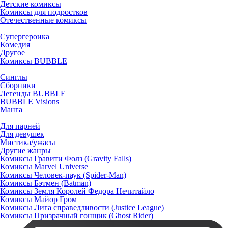
Детские комиксы
Комиксы для подростков
Отечественные комиксы
Супергероика
Комедия
Другое
Комиксы BUBBLE
Синглы
Сборники
Легенды BUBBLE
BUBBLE Visions
Манга
Для парней
Для девушек
Мистика/ужасы
Другие жанры
Комиксы Гравити Фолз (Gravity Falls)
Комиксы Marvel Universe
Комиксы Человек-паук (Spider-Man)
Комиксы Бэтмен (Batman)
Комиксы Земля Королей Федора Нечитайло
Комиксы Майор Гром
Комиксы Лига справедливости (Justice League)
Комиксы Призрачный гонщик (Ghost Rider)