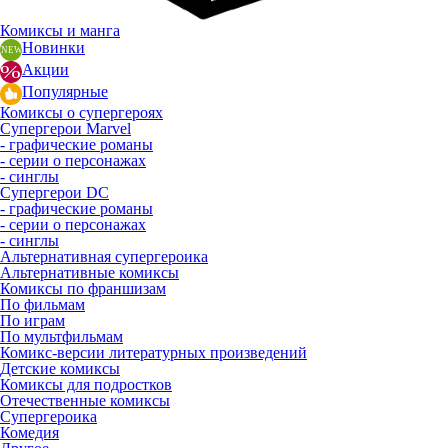
Комиксы и манга
Новинки
Акции
Популярные
Комиксы о супергероях
Супергерои Marvel
- графические романы
- серии о персонажах
- синглы
Супергерои DC
- графические романы
- серии о персонажах
- синглы
Альтернативная супергероика
Альтернативные комиксы
Комиксы по франшизам
По фильмам
По играм
По мультфильмам
Комикс-версии литературных произведений
Детские комиксы
Комиксы для подростков
Отечественные комиксы
Супергероика
Комедия