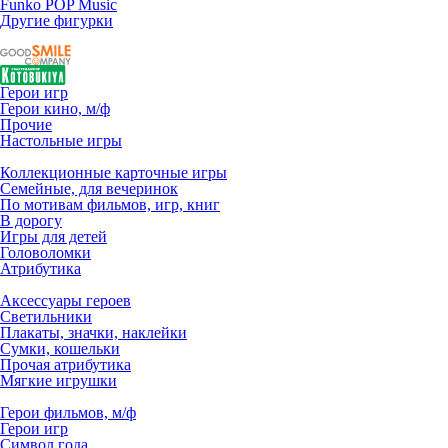
Funko POP Music
Другие фигурки
Герои игр
Герои кино, м/ф
Прочие
Настольные игры
Коллекционные карточные игры
Семейные, для вечеринок
По мотивам фильмов, игр, книг
В дорогу
Игры для детей
Головоломки
Атрибутика
Аксессуары героев
Светильники
Плакаты, значки, наклейки
Сумки, кошельки
Прочая атрибутика
Мягкие игрушки
Герои фильмов, м/ф
Герои игр
Символ года