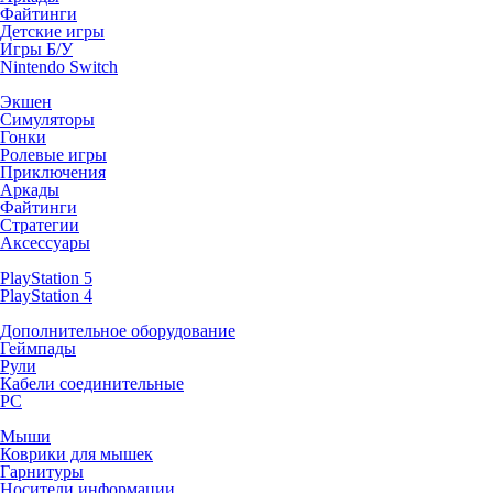
Файтинги
Детские игры
Игры Б/У
Nintendo Switch
Экшен
Симуляторы
Гонки
Ролевые игры
Приключения
Аркады
Файтинги
Стратегии
Аксессуары
PlayStation 5
PlayStation 4
Дополнительное оборудование
Геймпады
Рули
Кабели соединительные
PC
Мыши
Коврики для мышек
Гарнитуры
Носители информации