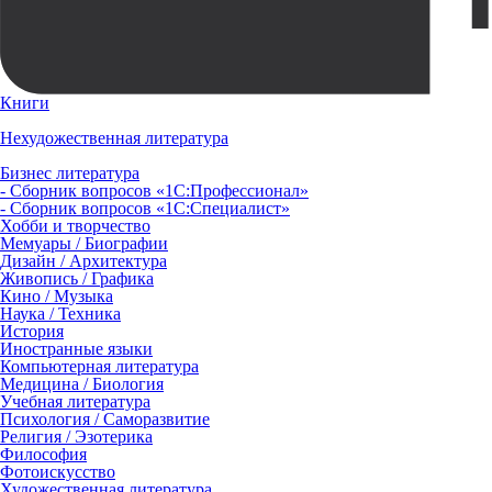
Книги
Нехудожественная литература
Бизнес литература
- Сборник вопросов «1С:Профессионал»
- Сборник вопросов «1С:Специалист»
Хобби и творчество
Мемуары / Биографии
Дизайн / Архитектура
Живопись / Графика
Кино / Музыка
Наука / Техника
История
Иностранные языки
Компьютерная литература
Медицина / Биология
Учебная литература
Психология / Саморазвитие
Религия / Эзотерика
Философия
Фотоискусство
Художественная литература