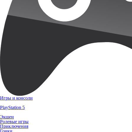
Игры и консоли
PlayStation 5
Экшен
Ролевые игры
Приключения
Гонки