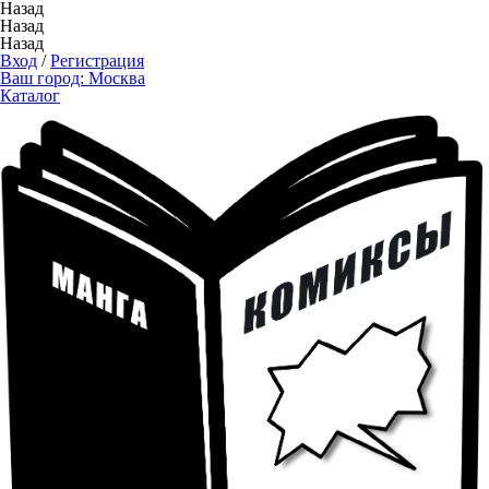
Назад
Назад
Назад
Вход
/
Регистрация
Ваш город:
Москва
Каталог