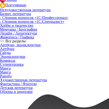
Популярные
Нехудожественная литература
Бизнес литература
- Сборник вопросов «1С:Профессионал»
- Сборник вопросов «1С:Специалист»
Хобби и творчество
Мемуары / Биографии
Дизайн / Архитектура
Живопись / Графика
>> Все разделы
Артбуки, энциклопедии
Артбуки
Гайды
Энциклопедии
Комиксы
Супергероика
Манга
Манга
Ранобэ
Художественная литература
Фантастика / Фэнтези
Детская литература
Обзоры и рецензии