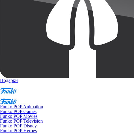
Подарки
Funko POP Animation
Funko POP Games
Funko POP Movies
Funko POP Television
Funko POP Disney
Funko POP Heroes