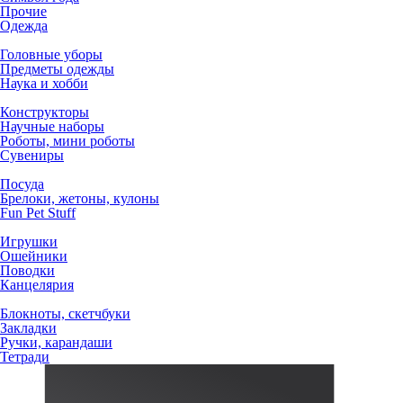
Прочие
Одежда
Головные уборы
Предметы одежды
Наука и хобби
Конструкторы
Научные наборы
Роботы, мини роботы
Сувениры
Посуда
Брелоки, жетоны, кулоны
Fun Pet Stuff
Игрушки
Ошейники
Поводки
Канцелярия
Блокноты, скетчбуки
Закладки
Ручки, карандаши
Тетради