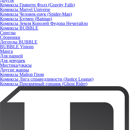
Другое
Комиксы Гравити Фолз (Gravity Falls)
Комиксы Marvel Universe
Комиксы Человек-паук (Spider-Man)
Комиксы Бэтмен (Batman)
Комиксы Земля Королей Федора Нечитайло
Комиксы BUBBLE
Синглы
Сборники
Легенды BUBBLE
BUBBLE Visions
Манга
Для парней
Для девушек
Мистика/ужасы
Другие жанры
Комиксы Майор Гром
Комиксы Лига справедливости (Justice League)
Комиксы Призрачный гонщик (Ghost Rider)