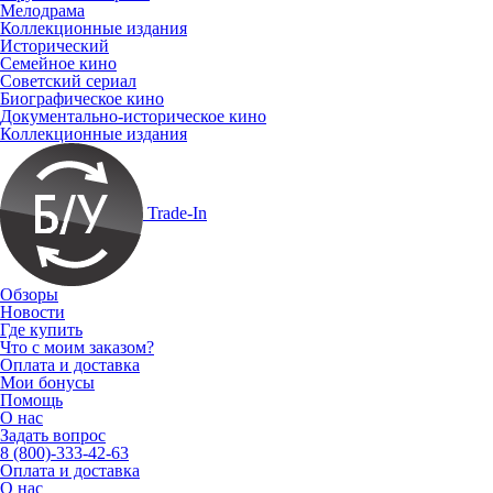
Мелодрама
Коллекционные издания
Исторический
Семейное кино
Советский сериал
Биографическое кино
Документально-историческое кино
Коллекционные издания
Trade-In
Обзоры
Новости
Где купить
Что с моим заказом?
Оплата и доставка
Мои бонусы
Помощь
О нас
Задать вопрос
8 (800)-333-42-63
Оплата и доставка
О нас