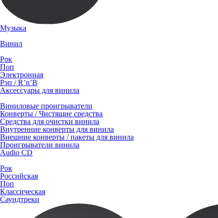
Музыка
Винил
Рок
Поп
Электронная
Рэп / R’n’B
Аксессуары для винила
Виниловые проигрыватели
Конверты / Чистящие средства
Средства для очистки винила
Внутренние конверты для винила
Внешние конверты / пакеты для винила
Проигрыватели винила
Audio CD
Рок
Российская
Поп
Классическая
Саундтреки