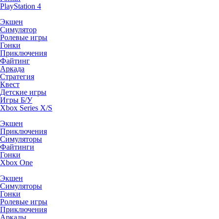
PlayStation 4
Экшен
Симулятор
Ролевые игры
Гонки
Приключения
Файтинг
Аркада
Стратегия
Квест
Детские игры
Игры Б/У
Xbox Series X/S
Экшен
Приключения
Симуляторы
Файтинги
Гонки
Xbox One
Экшен
Симуляторы
Гонки
Ролевые игры
Приключения
Аркады