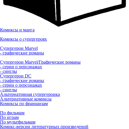
Комиксы и манга
Комиксы о супергероях
Супергерои Marvel
- графические романы
Супергерои Marvel/Графические романы
- серии о персонажах
- синглы
Супергерои DC
- графические романы
- серии о персонажах
- синглы
Альтернативная супергероика
Альтернативные комиксы
Комиксы по франшизам
По фильмам
По играм
По мультфильмам
Комикс-версии литературных произведений