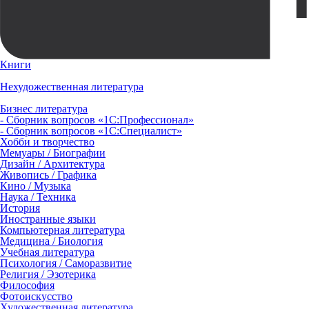
Книги
Нехудожественная литература
Бизнес литература
- Сборник вопросов «1С:Профессионал»
- Сборник вопросов «1С:Специалист»
Хобби и творчество
Мемуары / Биографии
Дизайн / Архитектура
Живопись / Графика
Кино / Музыка
Наука / Техника
История
Иностранные языки
Компьютерная литература
Медицина / Биология
Учебная литература
Психология / Саморазвитие
Религия / Эзотерика
Философия
Фотоискусство
Художественная литература