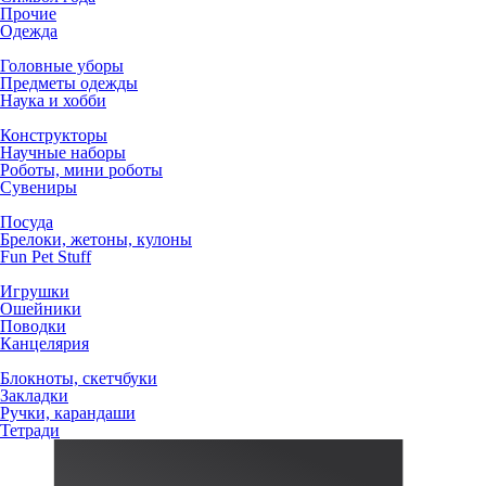
Прочие
Одежда
Головные уборы
Предметы одежды
Наука и хобби
Конструкторы
Научные наборы
Роботы, мини роботы
Сувениры
Посуда
Брелоки, жетоны, кулоны
Fun Pet Stuff
Игрушки
Ошейники
Поводки
Канцелярия
Блокноты, скетчбуки
Закладки
Ручки, карандаши
Тетради