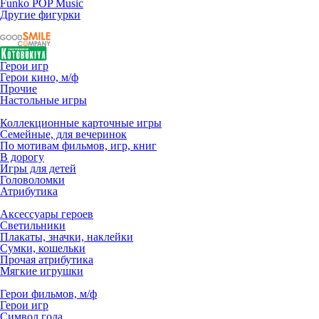
Funko POP Music
Другие фигурки
Герои игр
Герои кино, м/ф
Прочие
Настольные игры
Коллекционные карточные игры
Семейные, для вечеринок
По мотивам фильмов, игр, книг
В дорогу
Игры для детей
Головоломки
Атрибутика
Аксессуары героев
Светильники
Плакаты, значки, наклейки
Сумки, кошельки
Прочая атрибутика
Мягкие игрушки
Герои фильмов, м/ф
Герои игр
Символ года