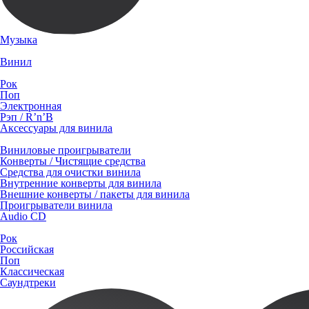
Музыка
Винил
Рок
Поп
Электронная
Рэп / R’n’B
Аксессуары для винила
Виниловые проигрыватели
Конверты / Чистящие средства
Средства для очистки винила
Внутренние конверты для винила
Внешние конверты / пакеты для винила
Проигрыватели винила
Audio CD
Рок
Российская
Поп
Классическая
Саундтреки