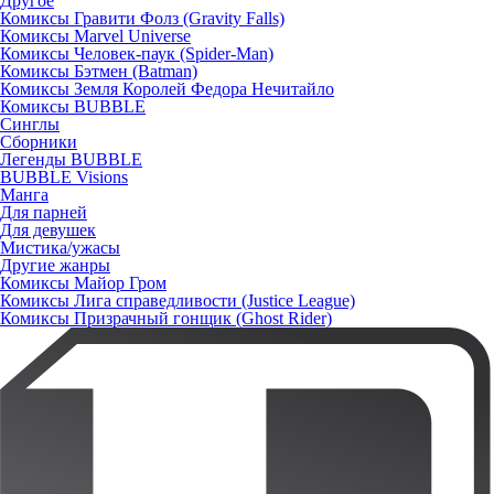
Другое
Комиксы Гравити Фолз (Gravity Falls)
Комиксы Marvel Universe
Комиксы Человек-паук (Spider-Man)
Комиксы Бэтмен (Batman)
Комиксы Земля Королей Федора Нечитайло
Комиксы BUBBLE
Синглы
Сборники
Легенды BUBBLE
BUBBLE Visions
Манга
Для парней
Для девушек
Мистика/ужасы
Другие жанры
Комиксы Майор Гром
Комиксы Лига справедливости (Justice League)
Комиксы Призрачный гонщик (Ghost Rider)