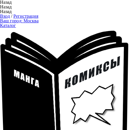
Назад
Назад
Назад
Вход
/
Регистрация
Ваш город:
Москва
Каталог