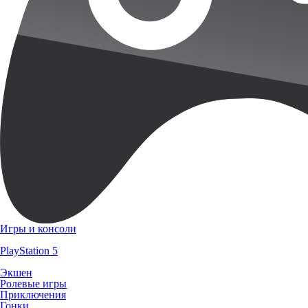
Игры и консоли
PlayStation 5
Экшен
Ролевые игры
Приключения
Гонки