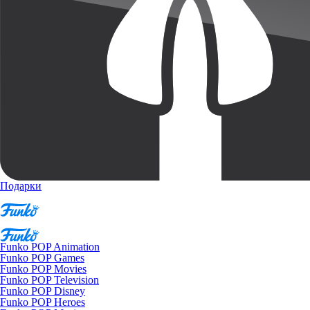
Подарки
Funko POP Animation
Funko POP Games
Funko POP Movies
Funko POP Television
Funko POP Disney
Funko POP Heroes