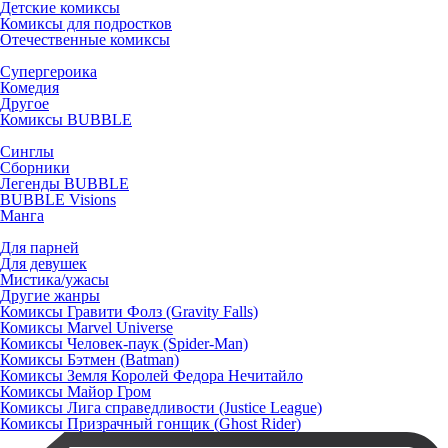
Детские комиксы
Комиксы для подростков
Отечественные комиксы
Супергероика
Комедия
Другое
Комиксы BUBBLE
Синглы
Сборники
Легенды BUBBLE
BUBBLE Visions
Манга
Для парней
Для девушек
Мистика/ужасы
Другие жанры
Комиксы Гравити Фолз (Gravity Falls)
Комиксы Marvel Universe
Комиксы Человек-паук (Spider-Man)
Комиксы Бэтмен (Batman)
Комиксы Земля Королей Федора Нечитайло
Комиксы Майор Гром
Комиксы Лига справедливости (Justice League)
Комиксы Призрачный гонщик (Ghost Rider)