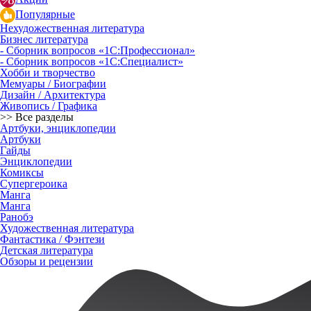
Популярные
Нехудожественная литература
Бизнес литература
- Сборник вопросов «1С:Профессионал»
- Сборник вопросов «1С:Специалист»
Хобби и творчество
Мемуары / Биографии
Дизайн / Архитектура
Живопись / Графика
>> Все разделы
Артбуки, энциклопедии
Артбуки
Гайды
Энциклопедии
Комиксы
Супергероика
Манга
Манга
Ранобэ
Художественная литература
Фантастика / Фэнтези
Детская литература
Обзоры и рецензии