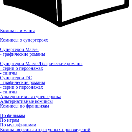
Комиксы и манга
Комиксы о супергероях
Супергерои Marvel
- графические романы
Супергерои Marvel/Графические романы
- серии о персонажах
- синглы
Супергерои DC
- графические романы
- серии о персонажах
- синглы
Альтернативная супергероика
Альтернативные комиксы
Комиксы по франшизам
По фильмам
По играм
По мультфильмам
Комикс-версии литературных произведений