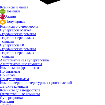
Комиксы и манга
Новинки
Акции
Популярные
Комиксы о супергероях
Супергерои Marvel
- графические романы
- серии о персонажах
- синглы
Супергерои DC
- графические романы
- серии о персонажах
- синглы
Альтернативная супергероика
Альтернативные комиксы
Комиксы по франшизам
По фильмам
По играм
По мультфильмам
Комикс-версии литературных произведений
Детские комиксы
Комиксы для подростков
Отечественные комиксы
Супергероика
Комедия