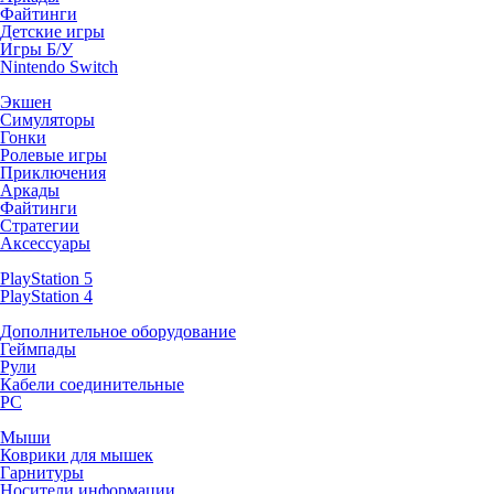
Файтинги
Детские игры
Игры Б/У
Nintendo Switch
Экшен
Симуляторы
Гонки
Ролевые игры
Приключения
Аркады
Файтинги
Стратегии
Аксессуары
PlayStation 5
PlayStation 4
Дополнительное оборудование
Геймпады
Рули
Кабели соединительные
PC
Мыши
Коврики для мышек
Гарнитуры
Носители информации