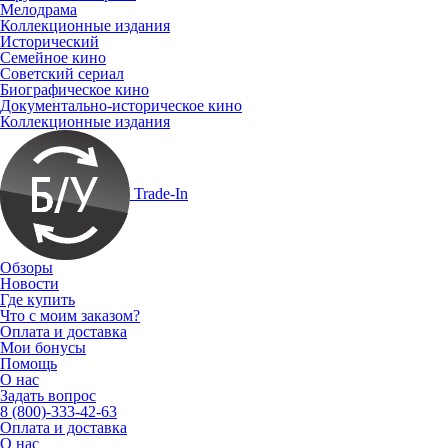
Мелодрама
Коллекционные издания
Исторический
Семейное кино
Советский сериал
Биографическое кино
Документально-историческое кино
Коллекционные издания
Trade-In
Обзоры
Новости
Где купить
Что с моим заказом?
Оплата и доставка
Мои бонусы
Помощь
О нас
Задать вопрос
8 (800)-333-42-63
Оплата и доставка
О нас