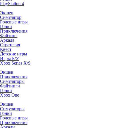
PlayStation 4
Экшен
Симулятор
Ролевые игры
Гонки
Приключения
Файтинг
Аркада
Стратегия
Квест
Детские игры
Игры Б/У
Xbox Series X/S
Экшен
Приключения
Симуляторы
Файтинги
Гонки
Xbox One
Экшен
Симуляторы
Гонки
Ролевые игры
Приключения
Аркады