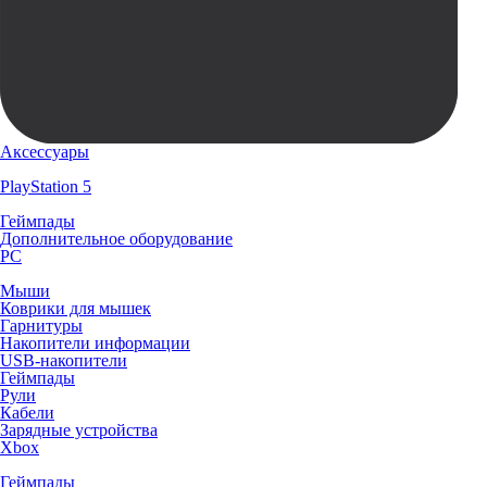
Аксессуары
PlayStation 5
Геймпады
Дополнительное оборудование
PC
Мыши
Коврики для мышек
Гарнитуры
Накопители информации
USB-накопители
Геймпады
Рули
Кабели
Зарядные устройства
Xbox
Геймпады