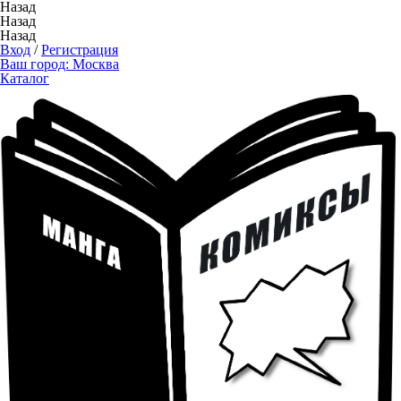
Назад
Назад
Назад
Вход
/
Регистрация
Ваш город:
Москва
Каталог