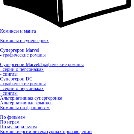
Комиксы и манга
Комиксы о супергероях
Супергерои Marvel
- графические романы
Супергерои Marvel/Графические романы
- серии о персонажах
- синглы
Супергерои DC
- графические романы
- серии о персонажах
- синглы
Альтернативная супергероика
Альтернативные комиксы
Комиксы по франшизам
По фильмам
По играм
По мультфильмам
Комикс-версии литературных произведений