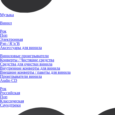
Музыка
Винил
Рок
Поп
Электронная
Рэп / R’n’B
Аксессуары для винила
Виниловые проигрыватели
Конверты / Чистящие средства
Средства для очистки винила
Внутренние конверты для винила
Внешние конверты / пакеты для винила
Проигрыватели винила
Audio CD
Рок
Российская
Поп
Классическая
Саундтреки