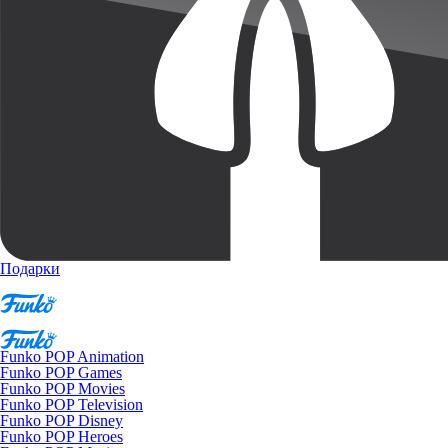
Подарки
Funko POP Animation
Funko POP Games
Funko POP Movies
Funko POP Television
Funko POP Disney
Funko POP Heroes