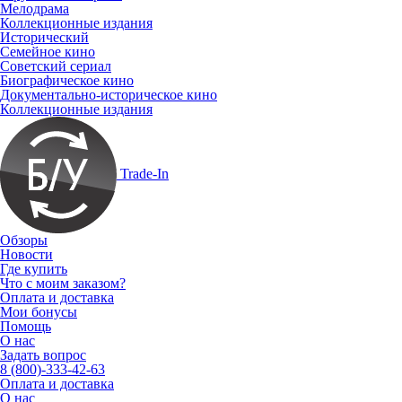
Мелодрама
Коллекционные издания
Исторический
Семейное кино
Советский сериал
Биографическое кино
Документально-историческое кино
Коллекционные издания
Trade-In
Обзоры
Новости
Где купить
Что с моим заказом?
Оплата и доставка
Мои бонусы
Помощь
О нас
Задать вопрос
8 (800)-333-42-63
Оплата и доставка
О нас