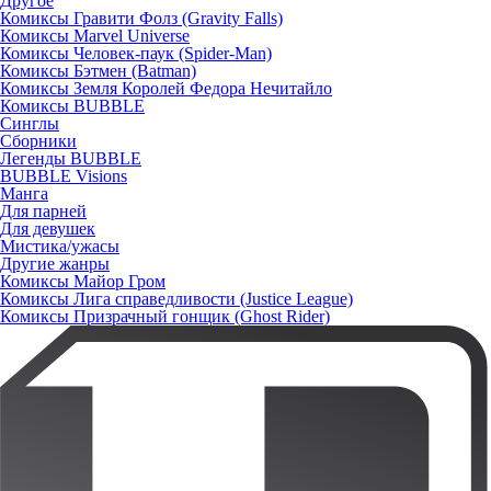
Другое
Комиксы Гравити Фолз (Gravity Falls)
Комиксы Marvel Universe
Комиксы Человек-паук (Spider-Man)
Комиксы Бэтмен (Batman)
Комиксы Земля Королей Федора Нечитайло
Комиксы BUBBLE
Синглы
Сборники
Легенды BUBBLE
BUBBLE Visions
Манга
Для парней
Для девушек
Мистика/ужасы
Другие жанры
Комиксы Майор Гром
Комиксы Лига справедливости (Justice League)
Комиксы Призрачный гонщик (Ghost Rider)