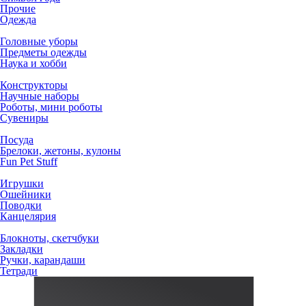
Прочие
Одежда
Головные уборы
Предметы одежды
Наука и хобби
Конструкторы
Научные наборы
Роботы, мини роботы
Сувениры
Посуда
Брелоки, жетоны, кулоны
Fun Pet Stuff
Игрушки
Ошейники
Поводки
Канцелярия
Блокноты, скетчбуки
Закладки
Ручки, карандаши
Тетради