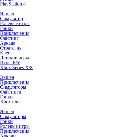
PlayStation 4
Экшен
Симулятор
Ролевые игры
Гонки
Приключения
Файтинг
Аркада
Стратегия
Квест
Детские игры
Игры Б/У
Xbox Series X/S
Экшен
Приключения
Симуляторы
Файтинги
Гонки
Xbox One
Экшен
Симуляторы
Гонки
Ролевые игры
Приключения
Аркады