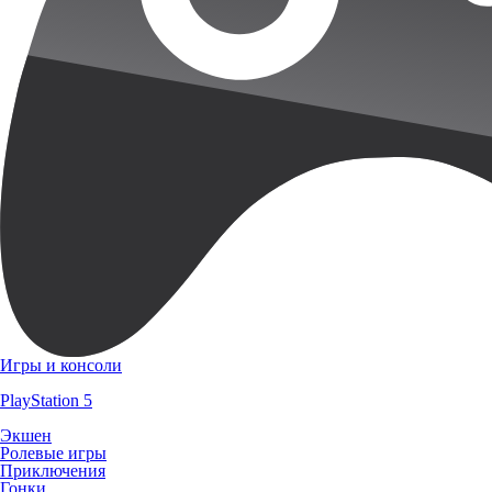
Игры и консоли
PlayStation 5
Экшен
Ролевые игры
Приключения
Гонки