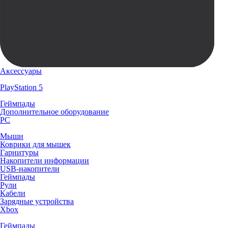
Аксессуары
PlayStation 5
Геймпады
Дополнительное оборудование
PC
Мыши
Коврики для мышек
Гарнитуры
Накопители информации
USB-накопители
Геймпады
Рули
Кабели
Зарядные устройства
Xbox
Геймпады