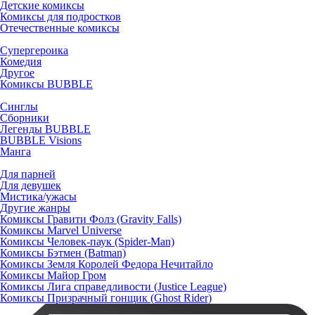
Детские комиксы
Комиксы для подростков
Отечественные комиксы
Супергероика
Комедия
Другое
Комиксы BUBBLE
Синглы
Сборники
Легенды BUBBLE
BUBBLE Visions
Манга
Для парней
Для девушек
Мистика/ужасы
Другие жанры
Комиксы Гравити Фолз (Gravity Falls)
Комиксы Marvel Universe
Комиксы Человек-паук (Spider-Man)
Комиксы Бэтмен (Batman)
Комиксы Земля Королей Федора Нечитайло
Комиксы Майор Гром
Комиксы Лига справедливости (Justice League)
Комиксы Призрачный гонщик (Ghost Rider)