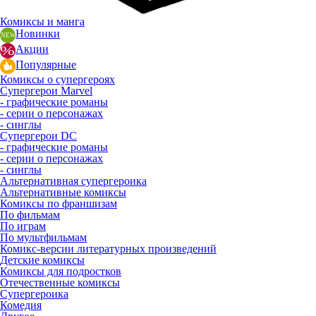
Комиксы и манга
Новинки
Акции
Популярные
Комиксы о супергероях
Супергерои Marvel
- графические романы
- серии о персонажах
- синглы
Супергерои DC
- графические романы
- серии о персонажах
- синглы
Альтернативная супергероика
Альтернативные комиксы
Комиксы по франшизам
По фильмам
По играм
По мультфильмам
Комикс-версии литературных произведений
Детские комиксы
Комиксы для подростков
Отечественные комиксы
Супергероика
Комедия