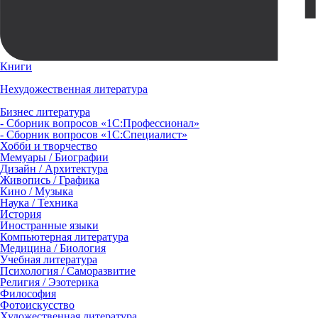
Книги
Нехудожественная литература
Бизнес литература
- Сборник вопросов «1С:Профессионал»
- Сборник вопросов «1С:Специалист»
Хобби и творчество
Мемуары / Биографии
Дизайн / Архитектура
Живопись / Графика
Кино / Музыка
Наука / Техника
История
Иностранные языки
Компьютерная литература
Медицина / Биология
Учебная литература
Психология / Саморазвитие
Религия / Эзотерика
Философия
Фотоискусство
Художественная литература