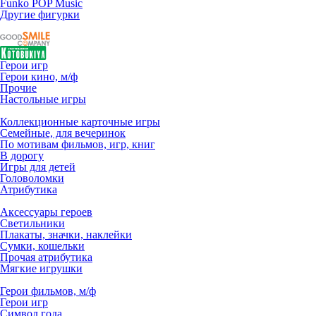
Funko POP Music
Другие фигурки
Герои игр
Герои кино, м/ф
Прочие
Настольные игры
Коллекционные карточные игры
Семейные, для вечеринок
По мотивам фильмов, игр, книг
В дорогу
Игры для детей
Головоломки
Атрибутика
Аксессуары героев
Светильники
Плакаты, значки, наклейки
Сумки, кошельки
Прочая атрибутика
Мягкие игрушки
Герои фильмов, м/ф
Герои игр
Символ года