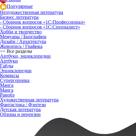
Популярные
Нехудожественная литература
Бизнес литература
- Сборник вопросов «1С:Профессионал»
- Сборник вопросов «1С:Специалист»
Хобби и творчество
Мемуары / Биографии
Дизайн / Архитектура
Живопись / Графика
>> Все разделы
Артбуки, энциклопедии
Артбуки
Гайды
Энциклопедии
Комиксы
Супергероика
Манга
Манга
Ранобэ
Художественная литература
Фантастика / Фэнтези
Детская литература
Обзоры и рецензии