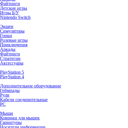
Файтинги
Детские игры
Игры Б/У
Nintendo Switch
Экшен
Симуляторы
Гонки
Ролевые игры
Приключения
Аркады
Файтинги
Стратегии
Аксессуары
PlayStation 5
PlayStation 4
Дополнительное оборудование
Геймпады
Рули
Кабели соединительные
PC
Мыши
Коврики для мышек
Гарнитуры
Носители информации