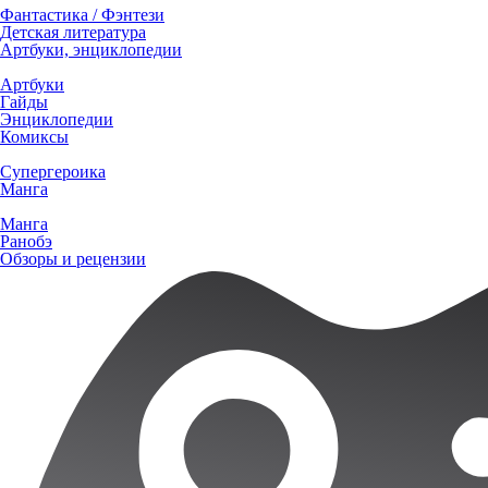
Фантастика / Фэнтези
Детская литература
Артбуки, энциклопедии
Артбуки
Гайды
Энциклопедии
Комиксы
Супергероика
Манга
Манга
Ранобэ
Обзоры и рецензии