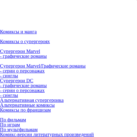
Комиксы и манга
Комиксы о супергероях
Супергерои Marvel
- графические романы
Супергерои Marvel/Графические романы
- серии о персонажах
- синглы
Супергерои DC
- графические романы
- серии о персонажах
- синглы
Альтернативная супергероика
Альтернативные комиксы
Комиксы по франшизам
По фильмам
По играм
По мультфильмам
Комикс-версии литературных произведений