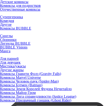
Детские комиксы
Комиксы для подростков
Отечественные комиксы
Супергероика
Комедия
Другое
Комиксы BUBBLE
Синглы
Сборники
Легенды BUBBLE
BUBBLE Visions
Манга
Для парней
Для девушек
Мистика/ужасы
Другие жанры
Комиксы Гравити Фолз (Gravity Falls)
Комиксы Marvel Universe
Комиксы Человек-паук (Spider-Man)
Комиксы Бэтмен (Batman)
Комиксы Земля Королей Федора Нечитайло
Комиксы Майор Гром
Комиксы Лига справедливости (Justice League)
Комиксы Призрачный гонщик (Ghost Rider)