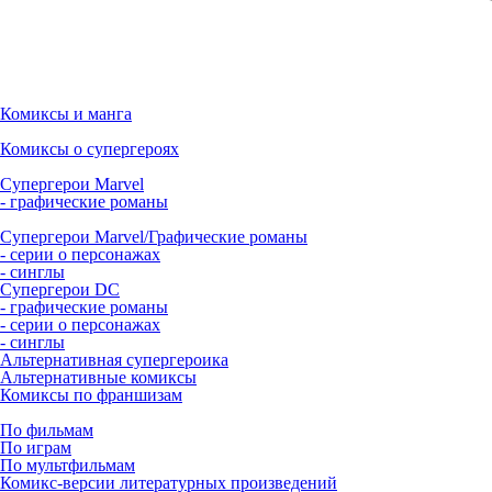
Комиксы и манга
Комиксы о супергероях
Супергерои Marvel
- графические романы
Супергерои Marvel/Графические романы
- серии о персонажах
- синглы
Супергерои DC
- графические романы
- серии о персонажах
- синглы
Альтернативная супергероика
Альтернативные комиксы
Комиксы по франшизам
По фильмам
По играм
По мультфильмам
Комикс-версии литературных произведений