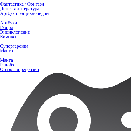
Фантастика / Фэнтези
Детская литература
Артбуки, энциклопедии
Артбуки
Гайды
Энциклопедии
Комиксы
Супергероика
Манга
Манга
Ранобэ
Обзоры и рецензии