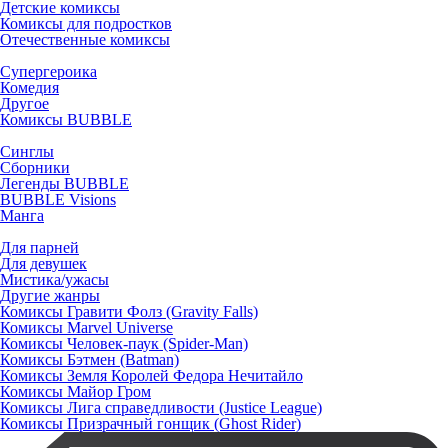
Детские комиксы
Комиксы для подростков
Отечественные комиксы
Супергероика
Комедия
Другое
Комиксы BUBBLE
Синглы
Сборники
Легенды BUBBLE
BUBBLE Visions
Манга
Для парней
Для девушек
Мистика/ужасы
Другие жанры
Комиксы Гравити Фолз (Gravity Falls)
Комиксы Marvel Universe
Комиксы Человек-паук (Spider-Man)
Комиксы Бэтмен (Batman)
Комиксы Земля Королей Федора Нечитайло
Комиксы Майор Гром
Комиксы Лига справедливости (Justice League)
Комиксы Призрачный гонщик (Ghost Rider)