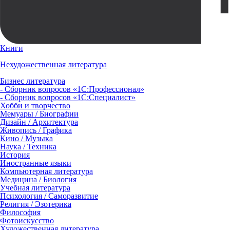
Книги
Нехудожественная литература
Бизнес литература
- Сборник вопросов «1С:Профессионал»
- Сборник вопросов «1С:Специалист»
Хобби и творчество
Мемуары / Биографии
Дизайн / Архитектура
Живопись / Графика
Кино / Музыка
Наука / Техника
История
Иностранные языки
Компьютерная литература
Медицина / Биология
Учебная литература
Психология / Саморазвитие
Религия / Эзотерика
Философия
Фотоискусство
Художественная литература