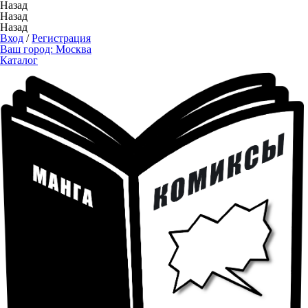
Назад
Назад
Назад
Вход
/
Регистрация
Ваш город:
Москва
Каталог