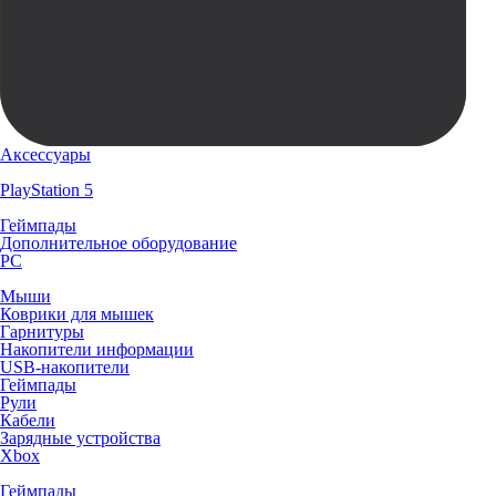
Аксессуары
PlayStation 5
Геймпады
Дополнительное оборудование
PC
Мыши
Коврики для мышек
Гарнитуры
Накопители информации
USB-накопители
Геймпады
Рули
Кабели
Зарядные устройства
Xbox
Геймпады