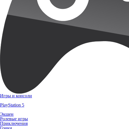
Игры и консоли
PlayStation 5
Экшен
Ролевые игры
Приключения
Гонки