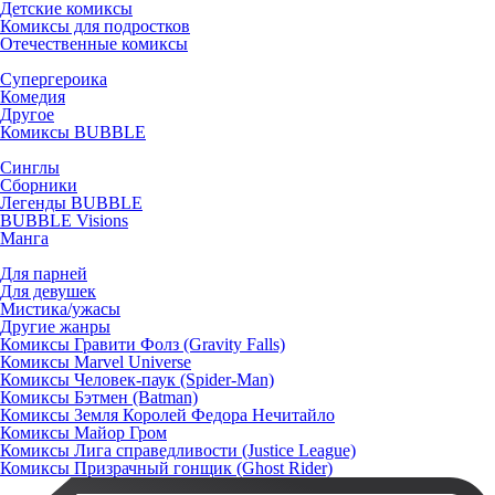
Детские комиксы
Комиксы для подростков
Отечественные комиксы
Супергероика
Комедия
Другое
Комиксы BUBBLE
Синглы
Сборники
Легенды BUBBLE
BUBBLE Visions
Манга
Для парней
Для девушек
Мистика/ужасы
Другие жанры
Комиксы Гравити Фолз (Gravity Falls)
Комиксы Marvel Universe
Комиксы Человек-паук (Spider-Man)
Комиксы Бэтмен (Batman)
Комиксы Земля Королей Федора Нечитайло
Комиксы Майор Гром
Комиксы Лига справедливости (Justice League)
Комиксы Призрачный гонщик (Ghost Rider)