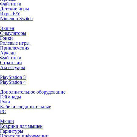
Файтинги
Детские игры
Игры Б/У
Nintendo Switch
Экшен
Симуляторы
Гонки
Ролевые игры
Приключения
Аркады
Файтинги
Стратегии
Аксессуары
PlayStation 5
PlayStation 4
Дополнительное оборудование
Геймпады
Рули
Кабели соединительные
PC
Мыши
Коврики для мышек
Гарнитуры
Носители информации