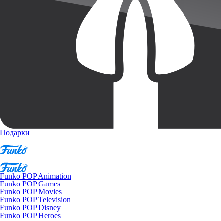
Подарки
Funko POP Animation
Funko POP Games
Funko POP Movies
Funko POP Television
Funko POP Disney
Funko POP Heroes