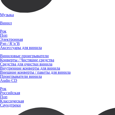
Музыка
Винил
Рок
Поп
Электронная
Рэп / R’n’B
Аксессуары для винила
Виниловые проигрыватели
Конверты / Чистящие средства
Средства для очистки винила
Внутренние конверты для винила
Внешние конверты / пакеты для винила
Проигрыватели винила
Audio CD
Рок
Российская
Поп
Классическая
Саундтреки