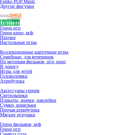
Funko POP Music
Другие фигурки
Герои игр
Герои кино, м/ф
Прочие
Настольные игры
Коллекционные карточные игры
Семейные, для вечеринок
По мотивам фильмов, игр, книг
В дорогу
Игры для детей
Головоломки
Атрибутика
Аксессуары героев
Светильники
Плакаты, значки, наклейки
Сумки, кошельки
Прочая атрибутика
Мягкие игрушки
Герои фильмов, м/ф
Герои игр
Символ года