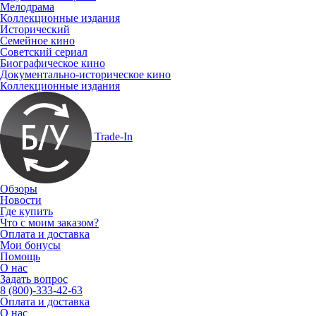
Мелодрама
Коллекционные издания
Исторический
Семейное кино
Советский сериал
Биографическое кино
Документально-историческое кино
Коллекционные издания
Trade-In
Обзоры
Новости
Где купить
Что с моим заказом?
Оплата и доставка
Мои бонусы
Помощь
О нас
Задать вопрос
8 (800)-333-42-63
Оплата и доставка
О нас