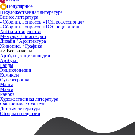
Популярные
Нехудожественная литература
Бизнес литература
- Сборник вопросов «1С:Профессионал»
- Сборник вопросов «1С:Специалист»
Хобби и творчество
Мемуары / Биографии
Дизайн / Архитектура
Живопись / Графика
>> Все разделы
Артбуки, энциклопедии
Артбуки
Гайды
Энциклопедии
Комиксы
Супергероика
Манга
Манга
Ранобэ
Художественная литература
Фантастика / Фэнтези
Детская литература
Обзоры и рецензии