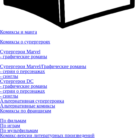
Комиксы и манга
Комиксы о супергероях
Супергерои Marvel
- графические романы
Супергерои Marvel/Графические романы
- серии о персонажах
- синглы
Супергерои DC
- графические романы
- серии о персонажах
- синглы
Альтернативная супергероика
Альтернативные комиксы
Комиксы по франшизам
По фильмам
По играм
По мультфильмам
Комикс-версии литературных произведений