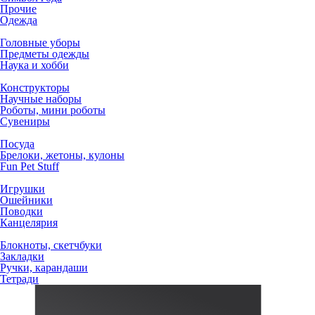
Прочие
Одежда
Головные уборы
Предметы одежды
Наука и хобби
Конструкторы
Научные наборы
Роботы, мини роботы
Сувениры
Посуда
Брелоки, жетоны, кулоны
Fun Pet Stuff
Игрушки
Ошейники
Поводки
Канцелярия
Блокноты, скетчбуки
Закладки
Ручки, карандаши
Тетради