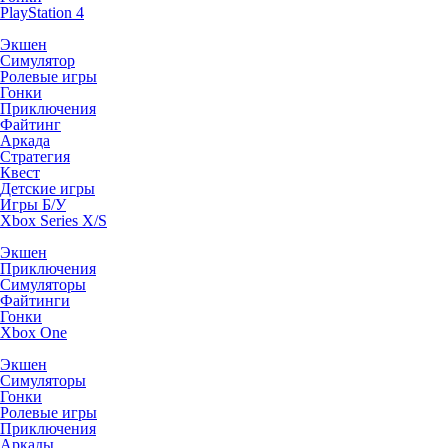
PlayStation 4
Экшен
Симулятор
Ролевые игры
Гонки
Приключения
Файтинг
Аркада
Стратегия
Квест
Детские игры
Игры Б/У
Xbox Series X/S
Экшен
Приключения
Симуляторы
Файтинги
Гонки
Xbox One
Экшен
Симуляторы
Гонки
Ролевые игры
Приключения
Аркады