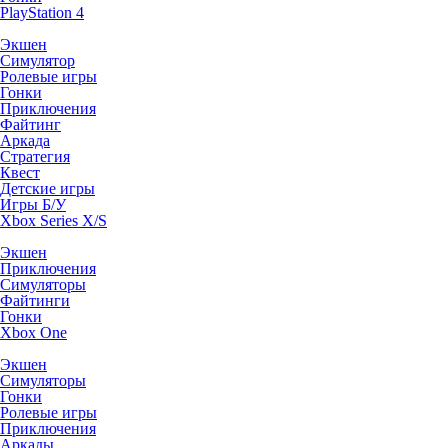
PlayStation 4
Экшен
Симулятор
Ролевые игры
Гонки
Приключения
Файтинг
Аркада
Стратегия
Квест
Детские игры
Игры Б/У
Xbox Series X/S
Экшен
Приключения
Симуляторы
Файтинги
Гонки
Xbox One
Экшен
Симуляторы
Гонки
Ролевые игры
Приключения
Аркады