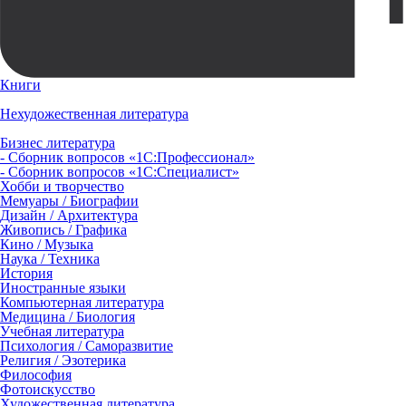
Книги
Нехудожественная литература
Бизнес литература
- Сборник вопросов «1С:Профессионал»
- Сборник вопросов «1С:Специалист»
Хобби и творчество
Мемуары / Биографии
Дизайн / Архитектура
Живопись / Графика
Кино / Музыка
Наука / Техника
История
Иностранные языки
Компьютерная литература
Медицина / Биология
Учебная литература
Психология / Саморазвитие
Религия / Эзотерика
Философия
Фотоискусство
Художественная литература