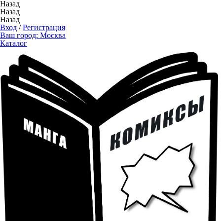
Назад
Назад
Назад
Вход
/
Регистрация
Ваш город:
Москва
Каталог