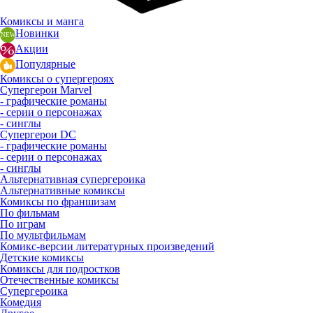
Комиксы и манга
Новинки
Акции
Популярные
Комиксы о супергероях
Супергерои Marvel
- графические романы
- серии о персонажах
- синглы
Супергерои DC
- графические романы
- серии о персонажах
- синглы
Альтернативная супергероика
Альтернативные комиксы
Комиксы по франшизам
По фильмам
По играм
По мультфильмам
Комикс-версии литературных произведений
Детские комиксы
Комиксы для подростков
Отечественные комиксы
Супергероика
Комедия