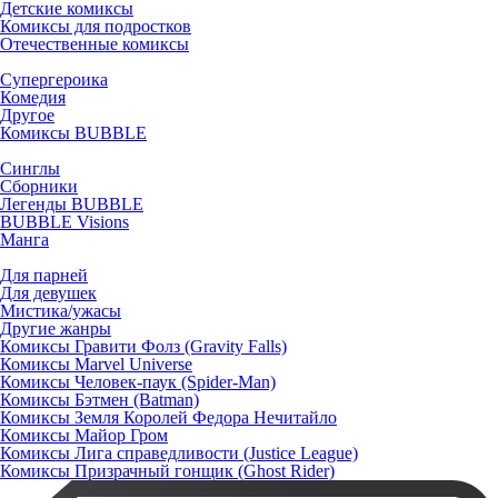
Детские комиксы
Комиксы для подростков
Отечественные комиксы
Супергероика
Комедия
Другое
Комиксы BUBBLE
Синглы
Сборники
Легенды BUBBLE
BUBBLE Visions
Манга
Для парней
Для девушек
Мистика/ужасы
Другие жанры
Комиксы Гравити Фолз (Gravity Falls)
Комиксы Marvel Universe
Комиксы Человек-паук (Spider-Man)
Комиксы Бэтмен (Batman)
Комиксы Земля Королей Федора Нечитайло
Комиксы Майор Гром
Комиксы Лига справедливости (Justice League)
Комиксы Призрачный гонщик (Ghost Rider)