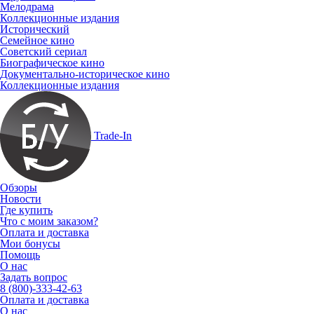
Мелодрама
Коллекционные издания
Исторический
Семейное кино
Советский сериал
Биографическое кино
Документально-историческое кино
Коллекционные издания
Trade-In
Обзоры
Новости
Где купить
Что с моим заказом?
Оплата и доставка
Мои бонусы
Помощь
О нас
Задать вопрос
8 (800)-333-42-63
Оплата и доставка
О нас