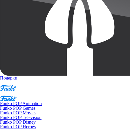
Подарки
Funko POP Animation
Funko POP Games
Funko POP Movies
Funko POP Television
Funko POP Disney
Funko POP Heroes