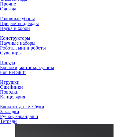
Прочие
Одежда
Головные уборы
Предметы одежды
Наука и хобби
Конструкторы
Научные наборы
Роботы, мини роботы
Сувениры
Посуда
Брелоки, жетоны, кулоны
Fun Pet Stuff
Игрушки
Ошейники
Поводки
Канцелярия
Блокноты, скетчбуки
Закладки
Ручки, карандаши
Тетради