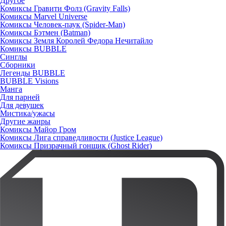
Другое
Комиксы Гравити Фолз (Gravity Falls)
Комиксы Marvel Universe
Комиксы Человек-паук (Spider-Man)
Комиксы Бэтмен (Batman)
Комиксы Земля Королей Федора Нечитайло
Комиксы BUBBLE
Синглы
Сборники
Легенды BUBBLE
BUBBLE Visions
Манга
Для парней
Для девушек
Мистика/ужасы
Другие жанры
Комиксы Майор Гром
Комиксы Лига справедливости (Justice League)
Комиксы Призрачный гонщик (Ghost Rider)