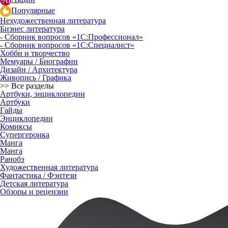
Популярные
Нехудожественная литература
Бизнес литература
- Сборник вопросов «1С:Профессионал»
- Сборник вопросов «1С:Специалист»
Хобби и творчество
Мемуары / Биографии
Дизайн / Архитектура
Живопись / Графика
>> Все разделы
Артбуки, энциклопедии
Артбуки
Гайды
Энциклопедии
Комиксы
Супергероика
Манга
Манга
Ранобэ
Художественная литература
Фантастика / Фэнтези
Детская литература
Обзоры и рецензии