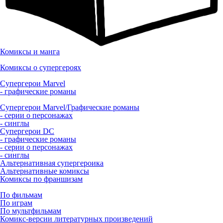
Комиксы и манга
Комиксы о супергероях
Супергерои Marvel
- графические романы
Супергерои Marvel/Графические романы
- серии о персонажах
- синглы
Супергерои DC
- графические романы
- серии о персонажах
- синглы
Альтернативная супергероика
Альтернативные комиксы
Комиксы по франшизам
По фильмам
По играм
По мультфильмам
Комикс-версии литературных произведений