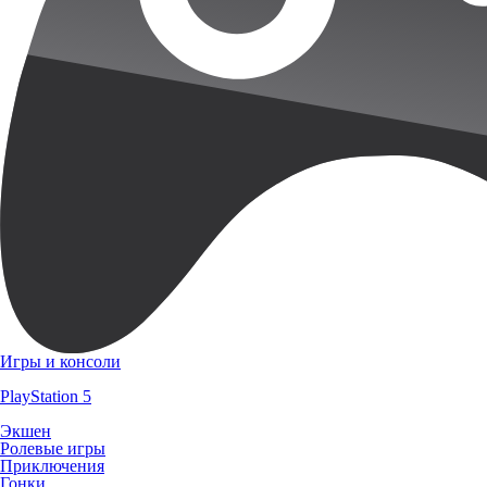
Игры и консоли
PlayStation 5
Экшен
Ролевые игры
Приключения
Гонки