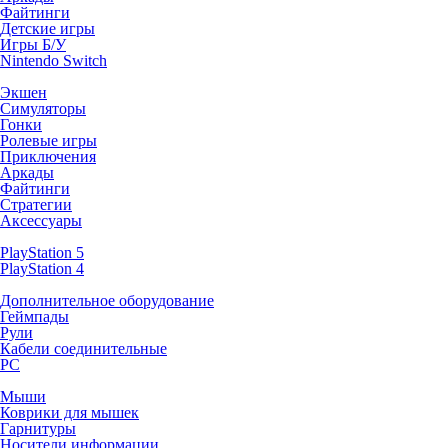
Файтинги
Детские игры
Игры Б/У
Nintendo Switch
Экшен
Симуляторы
Гонки
Ролевые игры
Приключения
Аркады
Файтинги
Стратегии
Аксессуары
PlayStation 5
PlayStation 4
Дополнительное оборудование
Геймпады
Рули
Кабели соединительные
PC
Мыши
Коврики для мышек
Гарнитуры
Носители информации