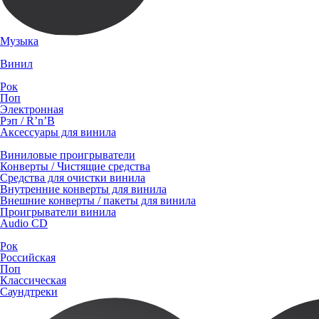
Музыка
Винил
Рок
Поп
Электронная
Рэп / R’n’B
Аксессуары для винила
Виниловые проигрыватели
Конверты / Чистящие средства
Средства для очистки винила
Внутренние конверты для винила
Внешние конверты / пакеты для винила
Проигрыватели винила
Audio CD
Рок
Российская
Поп
Классическая
Саундтреки