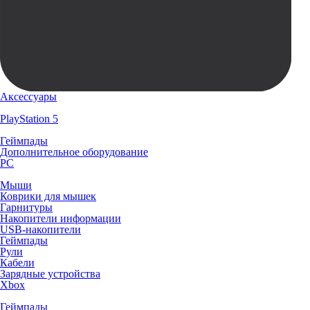
Аксессуары
PlayStation 5
Геймпады
Дополнительное оборудование
PC
Мыши
Коврики для мышек
Гарнитуры
Накопители информации
USB-накопители
Геймпады
Рули
Кабели
Зарядные устройства
Xbox
Геймпады