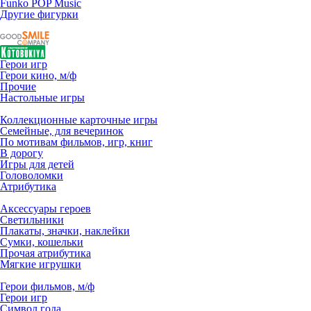
Funko POP Music
Другие фигурки
Герои игр
Герои кино, м/ф
Прочие
Настольные игры
Коллекционные карточные игры
Семейные, для вечеринок
По мотивам фильмов, игр, книг
В дорогу
Игры для детей
Головоломки
Атрибутика
Аксессуары героев
Светильники
Плакаты, значки, наклейки
Сумки, кошельки
Прочая атрибутика
Мягкие игрушки
Герои фильмов, м/ф
Герои игр
Символ года