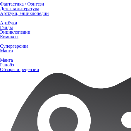
Фантастика / Фэнтези
Детская литература
Артбуки, энциклопедии
Артбуки
Гайды
Энциклопедии
Комиксы
Супергероика
Манга
Манга
Ранобэ
Обзоры и рецензии