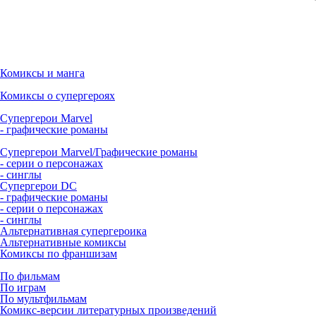
Комиксы и манга
Комиксы о супергероях
Супергерои Marvel
- графические романы
Супергерои Marvel/Графические романы
- серии о персонажах
- синглы
Супергерои DC
- графические романы
- серии о персонажах
- синглы
Альтернативная супергероика
Альтернативные комиксы
Комиксы по франшизам
По фильмам
По играм
По мультфильмам
Комикс-версии литературных произведений