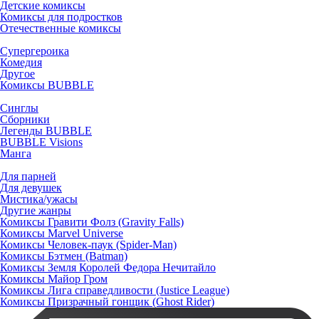
Детские комиксы
Комиксы для подростков
Отечественные комиксы
Супергероика
Комедия
Другое
Комиксы BUBBLE
Синглы
Сборники
Легенды BUBBLE
BUBBLE Visions
Манга
Для парней
Для девушек
Мистика/ужасы
Другие жанры
Комиксы Гравити Фолз (Gravity Falls)
Комиксы Marvel Universe
Комиксы Человек-паук (Spider-Man)
Комиксы Бэтмен (Batman)
Комиксы Земля Королей Федора Нечитайло
Комиксы Майор Гром
Комиксы Лига справедливости (Justice League)
Комиксы Призрачный гонщик (Ghost Rider)