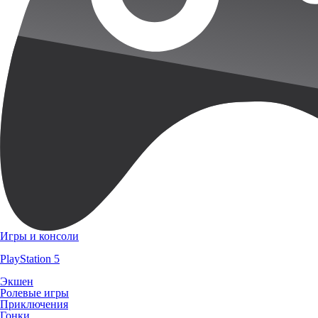
Игры и консоли
PlayStation 5
Экшен
Ролевые игры
Приключения
Гонки