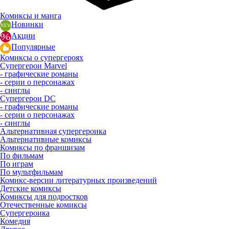
Комиксы и манга
Новинки
Акции
Популярные
Комиксы о супергероях
Супергерои Marvel
- графические романы
- серии о персонажах
- синглы
Супергерои DC
- графические романы
- серии о персонажах
- синглы
Альтернативная супергероика
Альтернативные комиксы
Комиксы по франшизам
По фильмам
По играм
По мультфильмам
Комикс-версии литературных произведений
Детские комиксы
Комиксы для подростков
Отечественные комиксы
Супергероика
Комедия