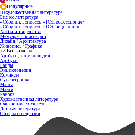
Популярные
Нехудожественная литература
Бизнес литература
- Сборник вопросов «1С:Профессионал»
- Сборник вопросов «1С:Специалист»
Хобби и творчество
Мемуары / Биографии
Дизайн / Архитектура
Живопись / Графика
>> Все разделы
Артбуки, энциклопедии
Артбуки
Гайды
Энциклопедии
Комиксы
Супергероика
Манга
Манга
Ранобэ
Художественная литература
Фантастика / Фэнтези
Детская литература
Обзоры и рецензии