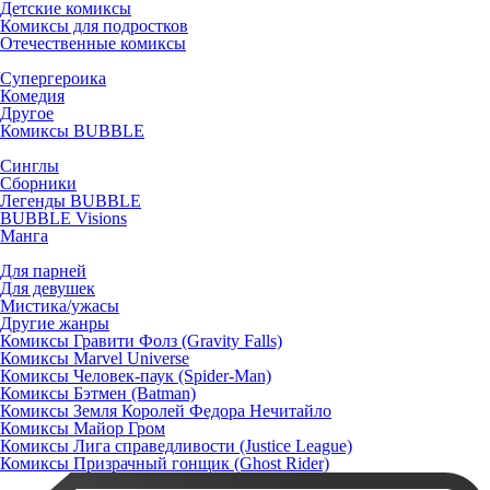
Детские комиксы
Комиксы для подростков
Отечественные комиксы
Супергероика
Комедия
Другое
Комиксы BUBBLE
Синглы
Сборники
Легенды BUBBLE
BUBBLE Visions
Манга
Для парней
Для девушек
Мистика/ужасы
Другие жанры
Комиксы Гравити Фолз (Gravity Falls)
Комиксы Marvel Universe
Комиксы Человек-паук (Spider-Man)
Комиксы Бэтмен (Batman)
Комиксы Земля Королей Федора Нечитайло
Комиксы Майор Гром
Комиксы Лига справедливости (Justice League)
Комиксы Призрачный гонщик (Ghost Rider)