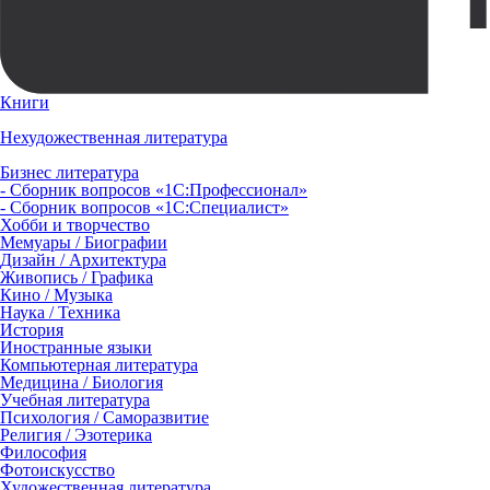
Книги
Нехудожественная литература
Бизнес литература
- Сборник вопросов «1С:Профессионал»
- Сборник вопросов «1С:Специалист»
Хобби и творчество
Мемуары / Биографии
Дизайн / Архитектура
Живопись / Графика
Кино / Музыка
Наука / Техника
История
Иностранные языки
Компьютерная литература
Медицина / Биология
Учебная литература
Психология / Саморазвитие
Религия / Эзотерика
Философия
Фотоискусство
Художественная литература