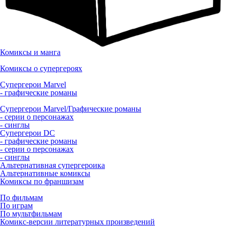
Комиксы и манга
Комиксы о супергероях
Супергерои Marvel
- графические романы
Супергерои Marvel/Графические романы
- серии о персонажах
- синглы
Супергерои DC
- графические романы
- серии о персонажах
- синглы
Альтернативная супергероика
Альтернативные комиксы
Комиксы по франшизам
По фильмам
По играм
По мультфильмам
Комикс-версии литературных произведений