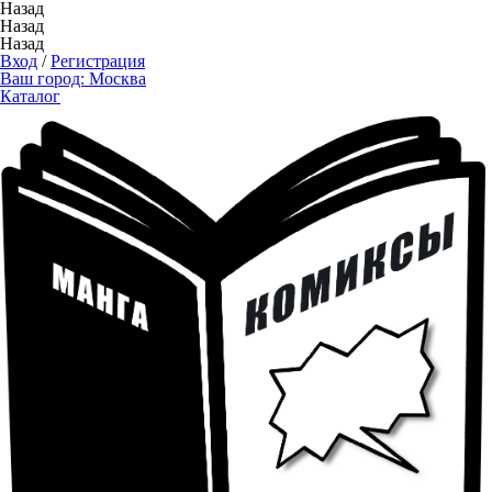
Назад
Назад
Назад
Вход
/
Регистрация
Ваш город:
Москва
Каталог