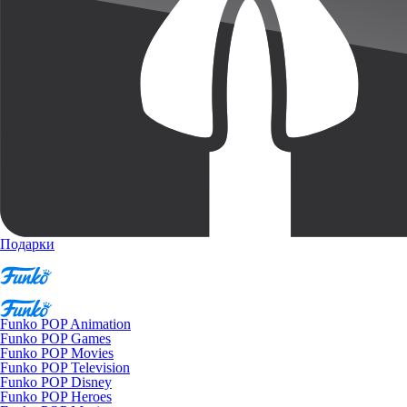
Подарки
Funko POP Animation
Funko POP Games
Funko POP Movies
Funko POP Television
Funko POP Disney
Funko POP Heroes