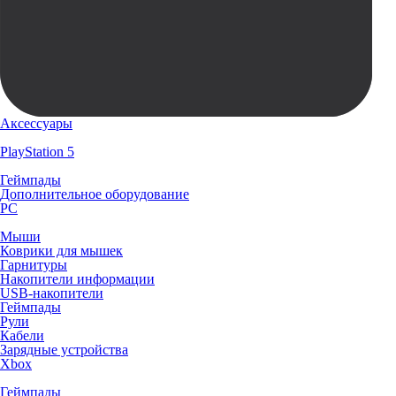
Аксессуары
PlayStation 5
Геймпады
Дополнительное оборудование
PC
Мыши
Коврики для мышек
Гарнитуры
Накопители информации
USB-накопители
Геймпады
Рули
Кабели
Зарядные устройства
Xbox
Геймпады