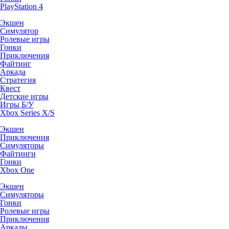
PlayStation 4
Экшен
Симулятор
Ролевые игры
Гонки
Приключения
Файтинг
Аркада
Стратегия
Квест
Детские игры
Игры Б/У
Xbox Series X/S
Экшен
Приключения
Симуляторы
Файтинги
Гонки
Xbox One
Экшен
Симуляторы
Гонки
Ролевые игры
Приключения
Аркады