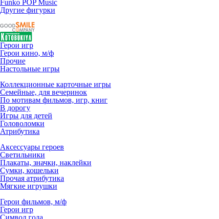
Funko POP Music
Другие фигурки
Герои игр
Герои кино, м/ф
Прочие
Настольные игры
Коллекционные карточные игры
Семейные, для вечеринок
По мотивам фильмов, игр, книг
В дорогу
Игры для детей
Головоломки
Атрибутика
Аксессуары героев
Светильники
Плакаты, значки, наклейки
Сумки, кошельки
Прочая атрибутика
Мягкие игрушки
Герои фильмов, м/ф
Герои игр
Символ года