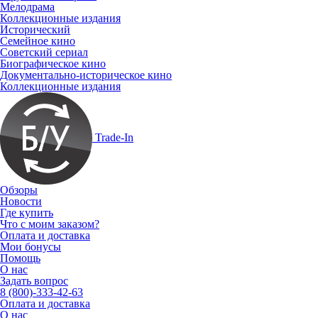
Мелодрама
Коллекционные издания
Исторический
Семейное кино
Советский сериал
Биографическое кино
Документально-историческое кино
Коллекционные издания
Trade-In
Обзоры
Новости
Где купить
Что с моим заказом?
Оплата и доставка
Мои бонусы
Помощь
О нас
Задать вопрос
8 (800)-333-42-63
Оплата и доставка
О нас