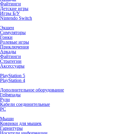
Файтинги
Детские игры
Игры Б/У
Nintendo Switch
Экшен
Симуляторы
Гонки
Ролевые игры
Приключения
Аркады
Файтинги
Стратегии
Аксессуары
PlayStation 5
PlayStation 4
Дополнительное оборудование
Геймпады
Рули
Кабели соединительные
PC
Мыши
Коврики для мышек
Гарнитуры
Носители информации