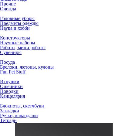
Прочие
Одежда
Головные уборы
Предметы одежды
Наука и хобби
Конструкторы
Научные наборы
Роботы, мини роботы
Сувениры
Посуда
Брелоки, жетоны, кулоны
Fun Pet Stuff
Игрушки
Ошейники
Поводки
Канцелярия
Блокноты, скетчбуки
Закладки
Ручки, карандаши
Тетради