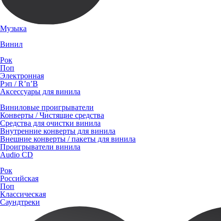
Музыка
Винил
Рок
Поп
Электронная
Рэп / R’n’B
Аксессуары для винила
Виниловые проигрыватели
Конверты / Чистящие средства
Средства для очистки винила
Внутренние конверты для винила
Внешние конверты / пакеты для винила
Проигрыватели винила
Audio CD
Рок
Российская
Поп
Классическая
Саундтреки