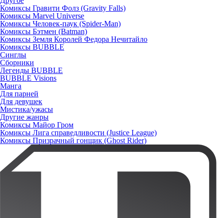
Другое
Комиксы Гравити Фолз (Gravity Falls)
Комиксы Marvel Universe
Комиксы Человек-паук (Spider-Man)
Комиксы Бэтмен (Batman)
Комиксы Земля Королей Федора Нечитайло
Комиксы BUBBLE
Синглы
Сборники
Легенды BUBBLE
BUBBLE Visions
Манга
Для парней
Для девушек
Мистика/ужасы
Другие жанры
Комиксы Майор Гром
Комиксы Лига справедливости (Justice League)
Комиксы Призрачный гонщик (Ghost Rider)