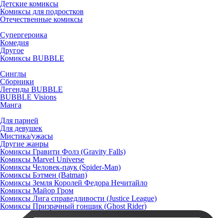
Детские комиксы
Комиксы для подростков
Отечественные комиксы
Супергероика
Комедия
Другое
Комиксы BUBBLE
Синглы
Сборники
Легенды BUBBLE
BUBBLE Visions
Манга
Для парней
Для девушек
Мистика/ужасы
Другие жанры
Комиксы Гравити Фолз (Gravity Falls)
Комиксы Marvel Universe
Комиксы Человек-паук (Spider-Man)
Комиксы Бэтмен (Batman)
Комиксы Земля Королей Федора Нечитайло
Комиксы Майор Гром
Комиксы Лига справедливости (Justice League)
Комиксы Призрачный гонщик (Ghost Rider)