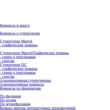
Комиксы и манга
Комиксы о супергероях
Супергерои Marvel
- графические романы
Супергерои Marvel/Графические романы
- серии о персонажах
- синглы
Супергерои DC
- графические романы
- серии о персонажах
- синглы
Альтернативная супергероика
Альтернативные комиксы
Комиксы по франшизам
По фильмам
По играм
По мультфильмам
Комикс-версии литературных произведений