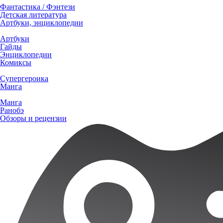
Фантастика / Фэнтези
Детская литература
Артбуки, энциклопедии
Артбуки
Гайды
Энциклопедии
Комиксы
Супергероика
Манга
Манга
Ранобэ
Обзоры и рецензии