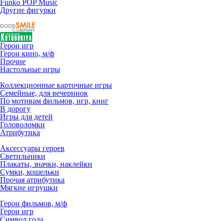
Funko POP Music
Другие фигурки
Герои игр
Герои кино, м/ф
Прочие
Настольные игры
Коллекционные карточные игры
Семейные, для вечеринок
По мотивам фильмов, игр, книг
В дорогу
Игры для детей
Головоломки
Атрибутика
Аксессуары героев
Светильники
Плакаты, значки, наклейки
Сумки, кошельки
Прочая атрибутика
Мягкие игрушки
Герои фильмов, м/ф
Герои игр
Символ года