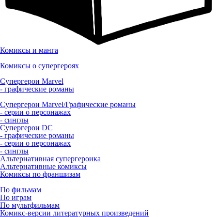
Комиксы и манга
Комиксы о супергероях
Супергерои Marvel
- графические романы
Супергерои Marvel/Графические романы
- серии о персонажах
- синглы
Супергерои DC
- графические романы
- серии о персонажах
- синглы
Альтернативная супергероика
Альтернативные комиксы
Комиксы по франшизам
По фильмам
По играм
По мультфильмам
Комикс-версии литературных произведений