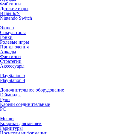
Файтинги
Детские игры
Игры Б/У
Nintendo Switch
Экшен
Симуляторы
Гонки
Ролевые игры
Приключения
Аркады
Файтинги
Стратегии
Аксессуары
PlayStation 5
PlayStation 4
Дополнительное оборудование
Геймпады
Рули
Кабели соединительные
PC
Мыши
Коврики для мышек
Гарнитуры
Носители информации