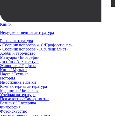
Книги
Нехудожественная литература
Бизнес литература
- Сборник вопросов «1С:Профессионал»
- Сборник вопросов «1С:Специалист»
Хобби и творчество
Мемуары / Биографии
Дизайн / Архитектура
Живопись / Графика
Кино / Музыка
Наука / Техника
История
Иностранные языки
Компьютерная литература
Медицина / Биология
Учебная литература
Психология / Саморазвитие
Религия / Эзотерика
Философия
Фотоискусство
Художественная литература