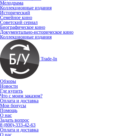
Мелодрама
Коллекционные издания
Исторический
Семейное кино
Советский сериал
Биографическое кино
Документально-историческое кино
Коллекционные издания
Trade-In
Обзоры
Новости
Где купить
Что с моим заказом?
Оплата и доставка
Мои бонусы
Помощь
О нас
Задать вопрос
8 (800)-333-42-63
Оплата и доставка
О нас