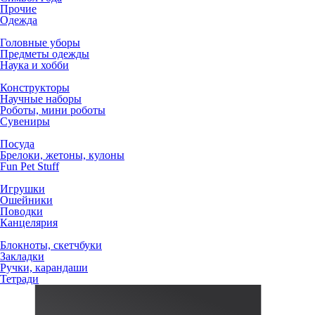
Прочие
Одежда
Головные уборы
Предметы одежды
Наука и хобби
Конструкторы
Научные наборы
Роботы, мини роботы
Сувениры
Посуда
Брелоки, жетоны, кулоны
Fun Pet Stuff
Игрушки
Ошейники
Поводки
Канцелярия
Блокноты, скетчбуки
Закладки
Ручки, карандаши
Тетради