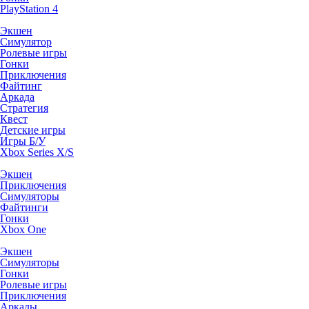
PlayStation 4
Экшен
Симулятор
Ролевые игры
Гонки
Приключения
Файтинг
Аркада
Стратегия
Квест
Детские игры
Игры Б/У
Xbox Series X/S
Экшен
Приключения
Симуляторы
Файтинги
Гонки
Xbox One
Экшен
Симуляторы
Гонки
Ролевые игры
Приключения
Аркады