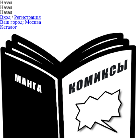
Назад
Назад
Назад
Вход
/
Регистрация
Ваш город:
Москва
Каталог