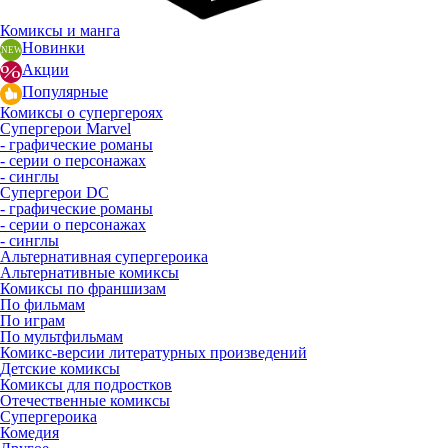
Комиксы и манга
Новинки
Акции
Популярные
Комиксы о супергероях
Супергерои Marvel
- графические романы
- серии о персонажах
- синглы
Супергерои DC
- графические романы
- серии о персонажах
- синглы
Альтернативная супергероика
Альтернативные комиксы
Комиксы по франшизам
По фильмам
По играм
По мультфильмам
Комикс-версии литературных произведений
Детские комиксы
Комиксы для подростков
Отечественные комиксы
Супергероика
Комедия