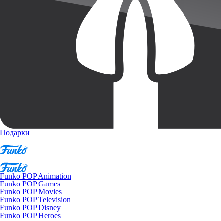
Подарки
Funko POP Animation
Funko POP Games
Funko POP Movies
Funko POP Television
Funko POP Disney
Funko POP Heroes