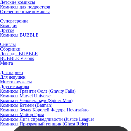
Детские комиксы
Комиксы для подростков
Отечественные комиксы
Супергероика
Комедия
Другое
Комиксы BUBBLE
Синглы
Сборники
Легенды BUBBLE
BUBBLE Visions
Манга
Для парней
Для девушек
Мистика/ужасы
Другие жанры
Комиксы Гравити Фолз (Gravity Falls)
Комиксы Marvel Universe
Комиксы Человек-паук (Spider-Man)
Комиксы Бэтмен (Batman)
Комиксы Земля Королей Федора Нечитайло
Комиксы Майор Гром
Комиксы Лига справедливости (Justice League)
Комиксы Призрачный гонщик (Ghost Rider)