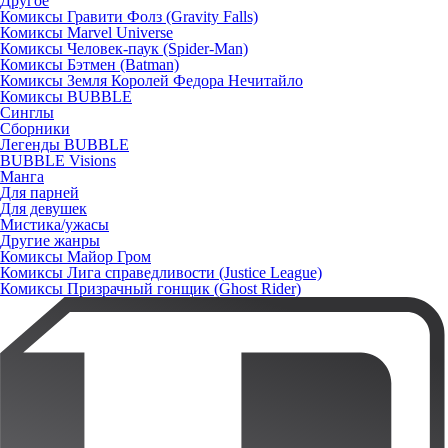
Другое
Комиксы Гравити Фолз (Gravity Falls)
Комиксы Marvel Universe
Комиксы Человек-паук (Spider-Man)
Комиксы Бэтмен (Batman)
Комиксы Земля Королей Федора Нечитайло
Комиксы BUBBLE
Синглы
Сборники
Легенды BUBBLE
BUBBLE Visions
Манга
Для парней
Для девушек
Мистика/ужасы
Другие жанры
Комиксы Майор Гром
Комиксы Лига справедливости (Justice League)
Комиксы Призрачный гонщик (Ghost Rider)