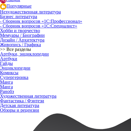
Популярные
Нехудожественная литература
Бизнес литература
- Сборник вопросов «1С:Профессионал»
- Сборник вопросов «1С:Специалист»
Хобби и творчество
Мемуары / Биографии
Дизайн / Архитектура
Живопись / Графика
>> Все разделы
Артбуки, энциклопедии
Артбуки
Гайды
Энциклопедии
Комиксы
Супергероика
Манга
Манга
Ранобэ
Художественная литература
Фантастика / Фэнтези
Детская литература
Обзоры и рецензии