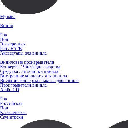
Музыка
Винил
Рок
Поп
Электронная
Рэп / R’n’B
Аксессуары для винила
Виниловые проигрыватели
Конверты / Чистящие средства
Средства для очистки винила
Внутренние конверты для винила
Внешние конверты / пакеты для винила
Проигрыватели винила
Audio CD
Рок
Российская
Поп
Классическая
Саундтреки