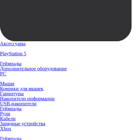
Аксессуары
PlayStation 5
Геймпады
Дополнительное оборудование
PC
Мыши
Коврики для мышек
Гарнитуры
Накопители информации
USB-накопители
Геймпады
Рули
Кабели
Зарядные устройства
Xbox
Геймпады