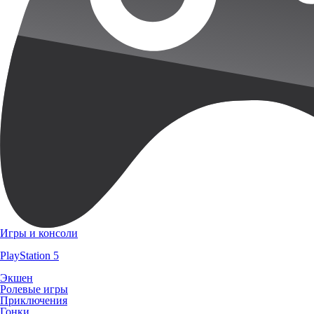
Игры и консоли
PlayStation 5
Экшен
Ролевые игры
Приключения
Гонки