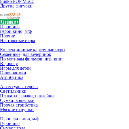
Funko POP Music
Другие фигурки
Герои игр
Герои кино, м/ф
Прочие
Настольные игры
Коллекционные карточные игры
Семейные, для вечеринок
По мотивам фильмов, игр, книг
В дорогу
Игры для детей
Головоломки
Атрибутика
Аксессуары героев
Светильники
Плакаты, значки, наклейки
Сумки, кошельки
Прочая атрибутика
Мягкие игрушки
Герои фильмов, м/ф
Герои игр
Символ года