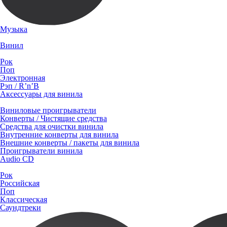
Музыка
Винил
Рок
Поп
Электронная
Рэп / R’n’B
Аксессуары для винила
Виниловые проигрыватели
Конверты / Чистящие средства
Средства для очистки винила
Внутренние конверты для винила
Внешние конверты / пакеты для винила
Проигрыватели винила
Audio CD
Рок
Российская
Поп
Классическая
Саундтреки