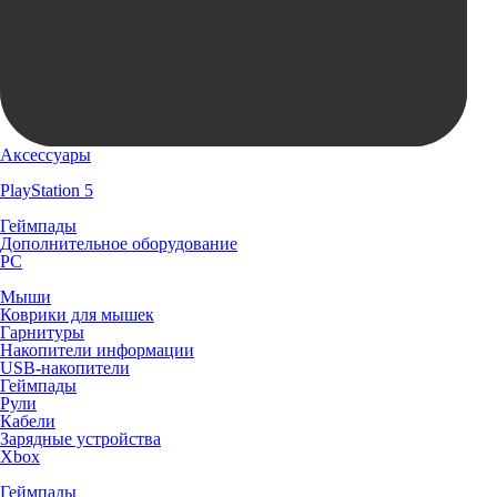
Аксессуары
PlayStation 5
Геймпады
Дополнительное оборудование
PC
Мыши
Коврики для мышек
Гарнитуры
Накопители информации
USB-накопители
Геймпады
Рули
Кабели
Зарядные устройства
Xbox
Геймпады