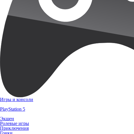
Игры и консоли
PlayStation 5
Экшен
Ролевые игры
Приключения
Гонки