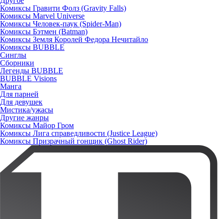
Другое
Комиксы Гравити Фолз (Gravity Falls)
Комиксы Marvel Universe
Комиксы Человек-паук (Spider-Man)
Комиксы Бэтмен (Batman)
Комиксы Земля Королей Федора Нечитайло
Комиксы BUBBLE
Синглы
Сборники
Легенды BUBBLE
BUBBLE Visions
Манга
Для парней
Для девушек
Мистика/ужасы
Другие жанры
Комиксы Майор Гром
Комиксы Лига справедливости (Justice League)
Комиксы Призрачный гонщик (Ghost Rider)