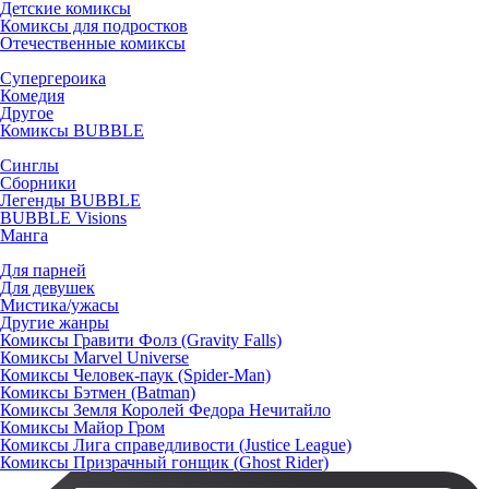
Детские комиксы
Комиксы для подростков
Отечественные комиксы
Супергероика
Комедия
Другое
Комиксы BUBBLE
Синглы
Сборники
Легенды BUBBLE
BUBBLE Visions
Манга
Для парней
Для девушек
Мистика/ужасы
Другие жанры
Комиксы Гравити Фолз (Gravity Falls)
Комиксы Marvel Universe
Комиксы Человек-паук (Spider-Man)
Комиксы Бэтмен (Batman)
Комиксы Земля Королей Федора Нечитайло
Комиксы Майор Гром
Комиксы Лига справедливости (Justice League)
Комиксы Призрачный гонщик (Ghost Rider)