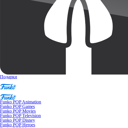
Подарки
Funko POP Animation
Funko POP Games
Funko POP Movies
Funko POP Television
Funko POP Disney
Funko POP Heroes