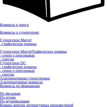
Комиксы и манга
Комиксы о супергероях
Супергерои Marvel
- графические романы
Супергерои Marvel/Графические романы
- серии о персонажах
- синглы
Супергерои DC
- графические романы
- серии о персонажах
- синглы
Альтернативная супергероика
Альтернативные комиксы
Комиксы по франшизам
По фильмам
По играм
По мультфильмам
Комикс-версии литературных произведений