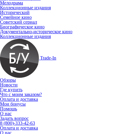
Мелодрама
Коллекционные издания
Исторический
Семейное кино
Советский сериал
Биографическое кино
Документально-историческое кино
Коллекционные издания
Trade-In
Обзоры
Новости
Где купить
Что с моим заказом?
Оплата и доставка
Мои бонусы
Помощь
О нас
Задать вопрос
8 (800)-333-42-63
Оплата и доставка
О нас