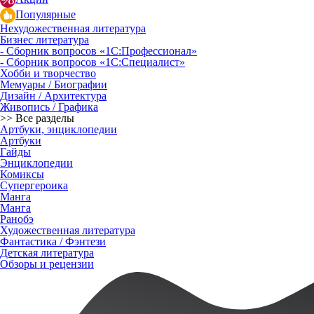
Популярные
Нехудожественная литература
Бизнес литература
- Сборник вопросов «1С:Профессионал»
- Сборник вопросов «1С:Специалист»
Хобби и творчество
Мемуары / Биографии
Дизайн / Архитектура
Живопись / Графика
>> Все разделы
Артбуки, энциклопедии
Артбуки
Гайды
Энциклопедии
Комиксы
Супергероика
Манга
Манга
Ранобэ
Художественная литература
Фантастика / Фэнтези
Детская литература
Обзоры и рецензии