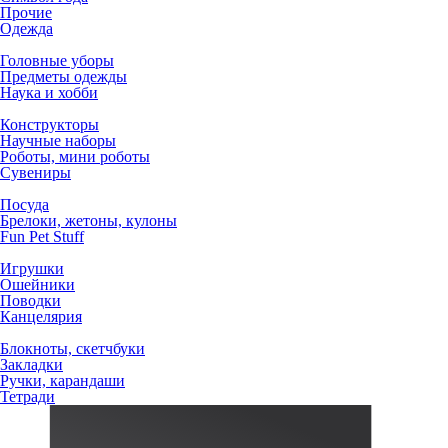
Прочие
Одежда
Головные уборы
Предметы одежды
Наука и хобби
Конструкторы
Научные наборы
Роботы, мини роботы
Сувениры
Посуда
Брелоки, жетоны, кулоны
Fun Pet Stuff
Игрушки
Ошейники
Поводки
Канцелярия
Блокноты, скетчбуки
Закладки
Ручки, карандаши
Тетради