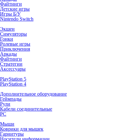
Файтинги
Детские игры
Игры Б/У
Nintendo Switch
Экшен
Симуляторы
Гонки
Ролевые игры
Приключения
Аркады
Файтинги
Стратегии
Аксессуары
PlayStation 5
PlayStation 4
Дополнительное оборудование
Геймпады
Рули
Кабели соединительные
PC
Мыши
Коврики для мышек
Гарнитуры
Носители информации