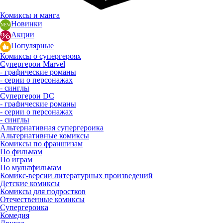
Комиксы и манга
Новинки
Акции
Популярные
Комиксы о супергероях
Супергерои Marvel
- графические романы
- серии о персонажах
- синглы
Супергерои DC
- графические романы
- серии о персонажах
- синглы
Альтернативная супергероика
Альтернативные комиксы
Комиксы по франшизам
По фильмам
По играм
По мультфильмам
Комикс-версии литературных произведений
Детские комиксы
Комиксы для подростков
Отечественные комиксы
Супергероика
Комедия