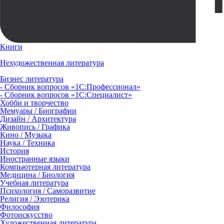
Книги
Нехудожественная литература
Бизнес литература
- Сборник вопросов «1С:Профессионал»
- Сборник вопросов «1С:Специалист»
Хобби и творчество
Мемуары / Биографии
Дизайн / Архитектура
Живопись / Графика
Кино / Музыка
Наука / Техника
История
Иностранные языки
Компьютерная литература
Медицина / Биология
Учебная литература
Психология / Саморазвитие
Религия / Эзотерика
Философия
Фотоискусство
Художественная литература