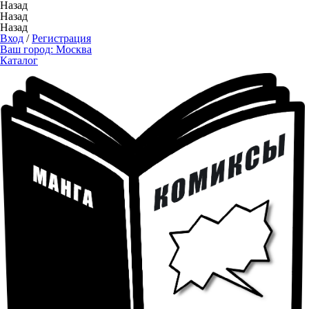
Назад
Назад
Назад
Вход
/
Регистрация
Ваш город:
Москва
Каталог