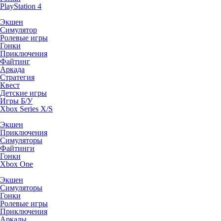
PlayStation 4
Экшен
Симулятор
Ролевые игры
Гонки
Приключения
Файтинг
Аркада
Стратегия
Квест
Детские игры
Игры Б/У
Xbox Series X/S
Экшен
Приключения
Симуляторы
Файтинги
Гонки
Xbox One
Экшен
Симуляторы
Гонки
Ролевые игры
Приключения
Аркады