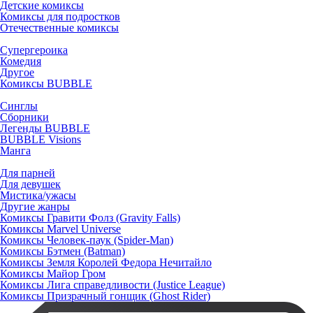
Детские комиксы
Комиксы для подростков
Отечественные комиксы
Супергероика
Комедия
Другое
Комиксы BUBBLE
Синглы
Сборники
Легенды BUBBLE
BUBBLE Visions
Манга
Для парней
Для девушек
Мистика/ужасы
Другие жанры
Комиксы Гравити Фолз (Gravity Falls)
Комиксы Marvel Universe
Комиксы Человек-паук (Spider-Man)
Комиксы Бэтмен (Batman)
Комиксы Земля Королей Федора Нечитайло
Комиксы Майор Гром
Комиксы Лига справедливости (Justice League)
Комиксы Призрачный гонщик (Ghost Rider)