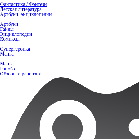
Фантастика / Фэнтези
Детская литература
Артбуки, энциклопедии
Артбуки
Гайды
Энциклопедии
Комиксы
Супергероика
Манга
Манга
Ранобэ
Обзоры и рецензии