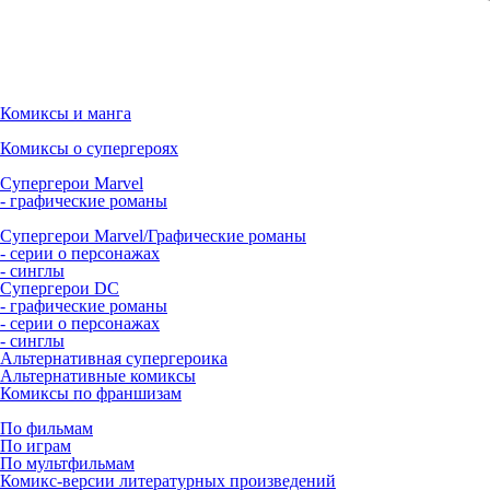
Комиксы и манга
Комиксы о супергероях
Супергерои Marvel
- графические романы
Супергерои Marvel/Графические романы
- серии о персонажах
- синглы
Супергерои DC
- графические романы
- серии о персонажах
- синглы
Альтернативная супергероика
Альтернативные комиксы
Комиксы по франшизам
По фильмам
По играм
По мультфильмам
Комикс-версии литературных произведений