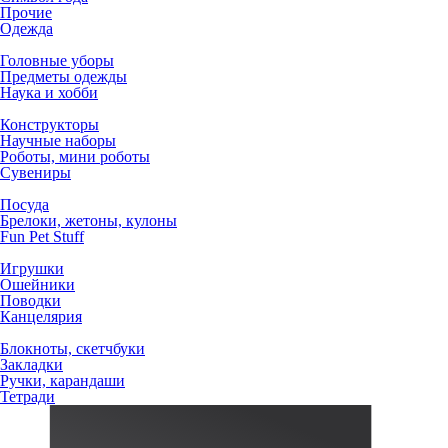
Прочие
Одежда
Головные уборы
Предметы одежды
Наука и хобби
Конструкторы
Научные наборы
Роботы, мини роботы
Сувениры
Посуда
Брелоки, жетоны, кулоны
Fun Pet Stuff
Игрушки
Ошейники
Поводки
Канцелярия
Блокноты, скетчбуки
Закладки
Ручки, карандаши
Тетради