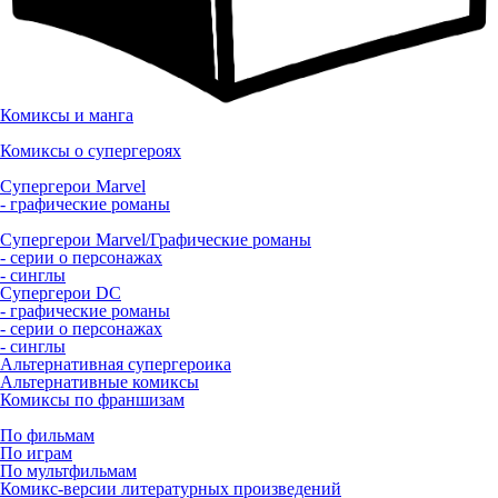
Комиксы и манга
Комиксы о супергероях
Супергерои Marvel
- графические романы
Супергерои Marvel/Графические романы
- серии о персонажах
- синглы
Супергерои DC
- графические романы
- серии о персонажах
- синглы
Альтернативная супергероика
Альтернативные комиксы
Комиксы по франшизам
По фильмам
По играм
По мультфильмам
Комикс-версии литературных произведений