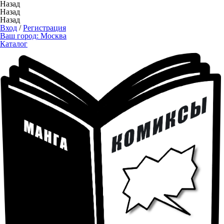
Назад
Назад
Назад
Вход
/
Регистрация
Ваш город:
Москва
Каталог