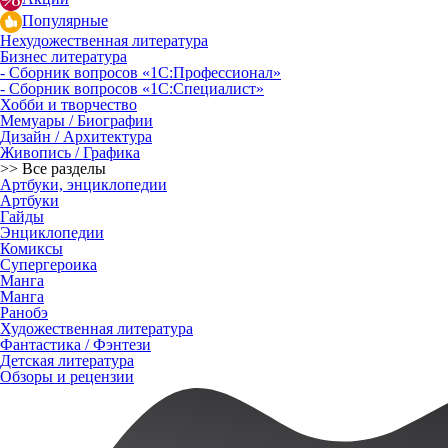
Популярные
Нехудожественная литература
Бизнес литература
- Сборник вопросов «1С:Профессионал»
- Сборник вопросов «1С:Специалист»
Хобби и творчество
Мемуары / Биографии
Дизайн / Архитектура
Живопись / Графика
>> Все разделы
Артбуки, энциклопедии
Артбуки
Гайды
Энциклопедии
Комиксы
Супергероика
Манга
Манга
Ранобэ
Художественная литература
Фантастика / Фэнтези
Детская литература
Обзоры и рецензии