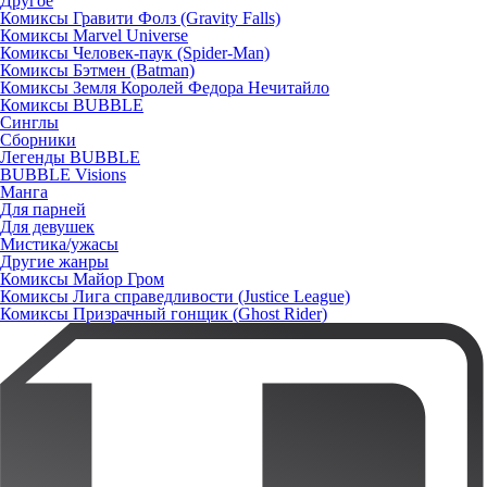
Другое
Комиксы Гравити Фолз (Gravity Falls)
Комиксы Marvel Universe
Комиксы Человек-паук (Spider-Man)
Комиксы Бэтмен (Batman)
Комиксы Земля Королей Федора Нечитайло
Комиксы BUBBLE
Синглы
Сборники
Легенды BUBBLE
BUBBLE Visions
Манга
Для парней
Для девушек
Мистика/ужасы
Другие жанры
Комиксы Майор Гром
Комиксы Лига справедливости (Justice League)
Комиксы Призрачный гонщик (Ghost Rider)