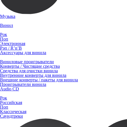
Музыка
Винил
Рок
Поп
Электронная
Рэп / R’n’B
Аксессуары для винила
Виниловые проигрыватели
Конверты / Чистящие средства
Средства для очистки винила
Внутренние конверты для винила
Внешние конверты / пакеты для винила
Проигрыватели винила
Audio CD
Рок
Российская
Поп
Классическая
Саундтреки