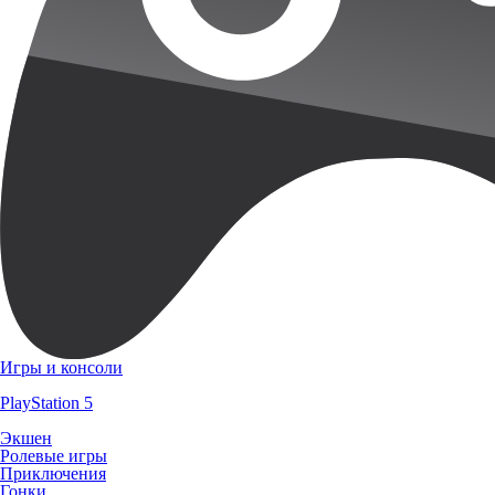
Игры и консоли
PlayStation 5
Экшен
Ролевые игры
Приключения
Гонки