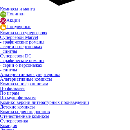
Комиксы и манга
Новинки
Акции
Популярные
Комиксы о супергероях
Супергерои Marvel
- графические романы
- серии о персонажах
- синглы
Супергерои DC
- графические романы
- серии о персонажах
- синглы
Альтернативная супергероика
Альтернативные комиксы
Комиксы по франшизам
По фильмам
По играм
По мультфильмам
Комикс-версии литературных произведений
Детские комиксы
Комиксы для подростков
Отечественные комиксы
Супергероика
Комедия