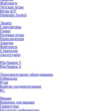
Файтинги
Детские игры
Игры Б/У
Nintendo Switch
Экшен
Симуляторы
Гонки
Ролевые игры
Приключения
Аркады
Файтинги
Стратегии
Аксессуары
PlayStation 5
PlayStation 4
Дополнительное оборудование
Геймпады
Рули
Кабели соединительные
PC
Мыши
Коврики для мышек
Гарнитуры
Носители информации