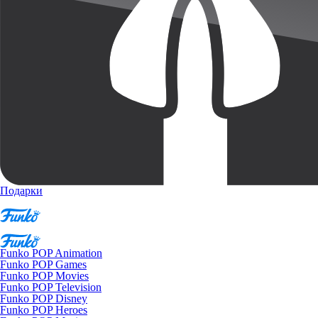
Подарки
Funko POP Animation
Funko POP Games
Funko POP Movies
Funko POP Television
Funko POP Disney
Funko POP Heroes