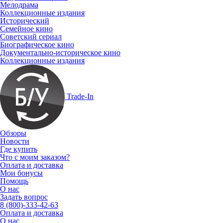
Мелодрама
Коллекционные издания
Исторический
Семейное кино
Советский сериал
Биографическое кино
Документально-историческое кино
Коллекционные издания
Trade-In
Обзоры
Новости
Где купить
Что с моим заказом?
Оплата и доставка
Мои бонусы
Помощь
О нас
Задать вопрос
8 (800)-333-42-63
Оплата и доставка
О нас