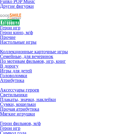
Funko POP Music
Другие фигурки
Герои игр
Герои кино, м/ф
Прочие
Настольные игры
Коллекционные карточные игры
Семейные, для вечеринок
По мотивам фильмов, игр, книг
В дорогу
Игры для детей
Головоломки
Атрибутика
Аксессуары героев
Светильники
Плакаты, значки, наклейки
Сумки, кошельки
Прочая атрибутика
Мягкие игрушки
Герои фильмов, м/ф
Герои игр
Символ года