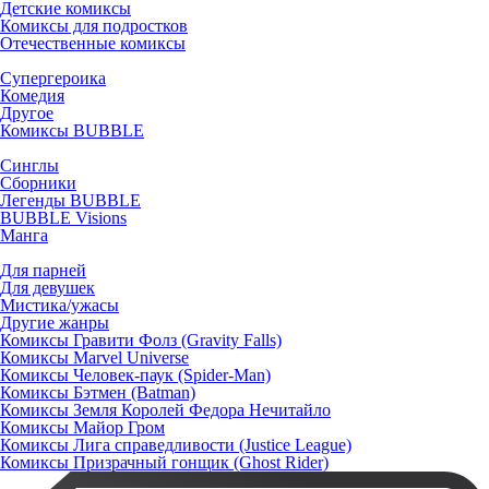
Детские комиксы
Комиксы для подростков
Отечественные комиксы
Супергероика
Комедия
Другое
Комиксы BUBBLE
Синглы
Сборники
Легенды BUBBLE
BUBBLE Visions
Манга
Для парней
Для девушек
Мистика/ужасы
Другие жанры
Комиксы Гравити Фолз (Gravity Falls)
Комиксы Marvel Universe
Комиксы Человек-паук (Spider-Man)
Комиксы Бэтмен (Batman)
Комиксы Земля Королей Федора Нечитайло
Комиксы Майор Гром
Комиксы Лига справедливости (Justice League)
Комиксы Призрачный гонщик (Ghost Rider)