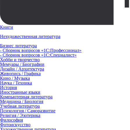
Книги
Нехудожественная литература
Бизнес литература
- Сборник вопросов «1С:Профессионал»
- Сборник вопросов «1С:Специалист»
Хобби и творчество
Мемуары / Биографии
Дизайн / Архитектура
Живопись / Графика
Кино / Музыка
Наука / Техника
История
Иностранные языки
Компьютерная литература
Медицина / Биология
Учебная литература
Психология / Саморазвитие
Религия / Эзотерика
Философия
Фотоискусство
Художественная литература