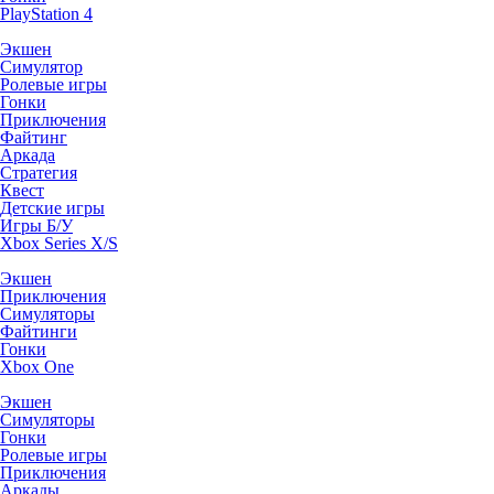
PlayStation 4
Экшен
Симулятор
Ролевые игры
Гонки
Приключения
Файтинг
Аркада
Стратегия
Квест
Детские игры
Игры Б/У
Xbox Series X/S
Экшен
Приключения
Симуляторы
Файтинги
Гонки
Xbox One
Экшен
Симуляторы
Гонки
Ролевые игры
Приключения
Аркады