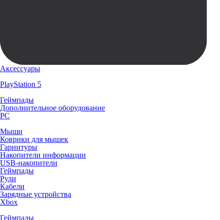
Аксессуары
PlayStation 5
Геймпады
Дополнительное оборудование
PC
Мыши
Коврики для мышек
Гарнитуры
Накопители информации
USB-накопители
Геймпады
Рули
Кабели
Зарядные устройства
Xbox
Геймпады