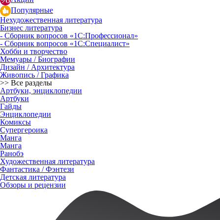
Популярные
Нехудожественная литература
Бизнес литература
- Сборник вопросов «1С:Профессионал»
- Сборник вопросов «1С:Специалист»
Хобби и творчество
Мемуары / Биографии
Дизайн / Архитектура
Живопись / Графика
>> Все разделы
Артбуки, энциклопедии
Артбуки
Гайды
Энциклопедии
Комиксы
Супергероика
Манга
Манга
Ранобэ
Художественная литература
Фантастика / Фэнтези
Детская литература
Обзоры и рецензии