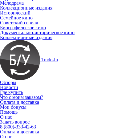
Мелодрама
Коллекционные издания
Исторический
Семейное кино
Советский сериал
Биографическое кино
Документально-историческое кино
Коллекционные издания
Trade-In
Обзоры
Новости
Где купить
Что с моим заказом?
Оплата и доставка
Мои бонусы
Помощь
О нас
Задать вопрос
8 (800)-333-42-63
Оплата и доставка
О нас