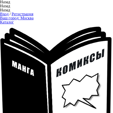
Назад
Назад
Назад
Вход
/
Регистрация
Ваш город:
Москва
Каталог