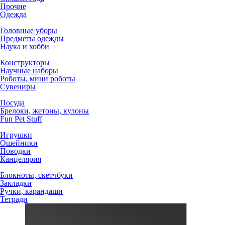
Прочие
Одежда
Головные уборы
Предметы одежды
Наука и хобби
Конструкторы
Научные наборы
Роботы, мини роботы
Сувениры
Посуда
Брелоки, жетоны, кулоны
Fun Pet Stuff
Игрушки
Ошейники
Поводки
Канцелярия
Блокноты, скетчбуки
Закладки
Ручки, карандаши
Тетради