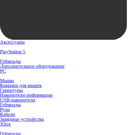
Аксессуары
PlayStation 5
Геймпады
Дополнительное оборудование
PC
Мыши
Коврики для мышек
Гарнитуры
Накопители информации
USB-накопители
Геймпады
Рули
Кабели
Зарядные устройства
Xbox
Геймпады