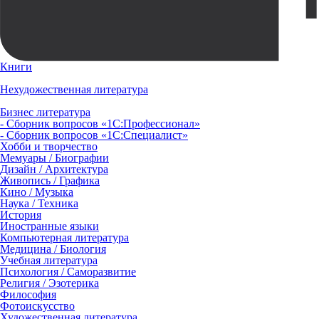
Книги
Нехудожественная литература
Бизнес литература
- Сборник вопросов «1С:Профессионал»
- Сборник вопросов «1С:Специалист»
Хобби и творчество
Мемуары / Биографии
Дизайн / Архитектура
Живопись / Графика
Кино / Музыка
Наука / Техника
История
Иностранные языки
Компьютерная литература
Медицина / Биология
Учебная литература
Психология / Саморазвитие
Религия / Эзотерика
Философия
Фотоискусство
Художественная литература