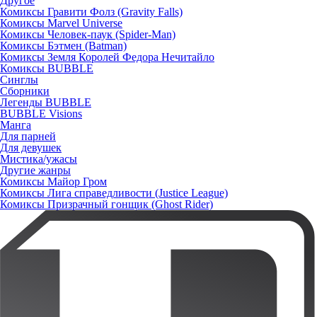
Другое
Комиксы Гравити Фолз (Gravity Falls)
Комиксы Marvel Universe
Комиксы Человек-паук (Spider-Man)
Комиксы Бэтмен (Batman)
Комиксы Земля Королей Федора Нечитайло
Комиксы BUBBLE
Синглы
Сборники
Легенды BUBBLE
BUBBLE Visions
Манга
Для парней
Для девушек
Мистика/ужасы
Другие жанры
Комиксы Майор Гром
Комиксы Лига справедливости (Justice League)
Комиксы Призрачный гонщик (Ghost Rider)