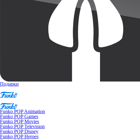
Подарки
Funko POP Animation
Funko POP Games
Funko POP Movies
Funko POP Television
Funko POP Disney
Funko POP Heroes