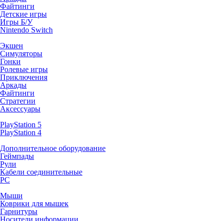
Файтинги
Детские игры
Игры Б/У
Nintendo Switch
Экшен
Симуляторы
Гонки
Ролевые игры
Приключения
Аркады
Файтинги
Стратегии
Аксессуары
PlayStation 5
PlayStation 4
Дополнительное оборудование
Геймпады
Рули
Кабели соединительные
PC
Мыши
Коврики для мышек
Гарнитуры
Носители информации