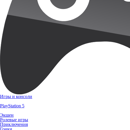
Игры и консоли
PlayStation 5
Экшен
Ролевые игры
Приключения
Гонки