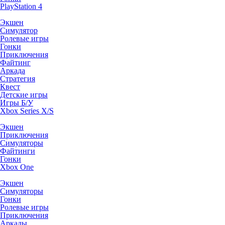
PlayStation 4
Экшен
Симулятор
Ролевые игры
Гонки
Приключения
Файтинг
Аркада
Стратегия
Квест
Детские игры
Игры Б/У
Xbox Series X/S
Экшен
Приключения
Симуляторы
Файтинги
Гонки
Xbox One
Экшен
Симуляторы
Гонки
Ролевые игры
Приключения
Аркады