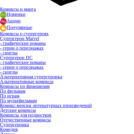
Комиксы и манга
Новинки
Акции
Популярные
Комиксы о супергероях
Супергерои Marvel
- графические романы
- серии о персонажах
- синглы
Супергерои DC
- графические романы
- серии о персонажах
- синглы
Альтернативная супергероика
Альтернативные комиксы
Комиксы по франшизам
По фильмам
По играм
По мультфильмам
Комикс-версии литературных произведений
Детские комиксы
Комиксы для подростков
Отечественные комиксы
Супергероика
Комедия