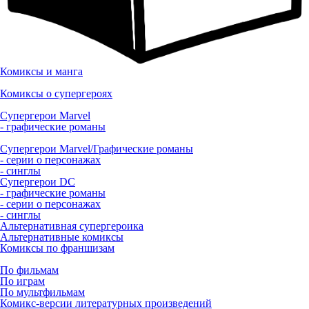
Комиксы и манга
Комиксы о супергероях
Супергерои Marvel
- графические романы
Супергерои Marvel/Графические романы
- серии о персонажах
- синглы
Супергерои DC
- графические романы
- серии о персонажах
- синглы
Альтернативная супергероика
Альтернативные комиксы
Комиксы по франшизам
По фильмам
По играм
По мультфильмам
Комикс-версии литературных произведений