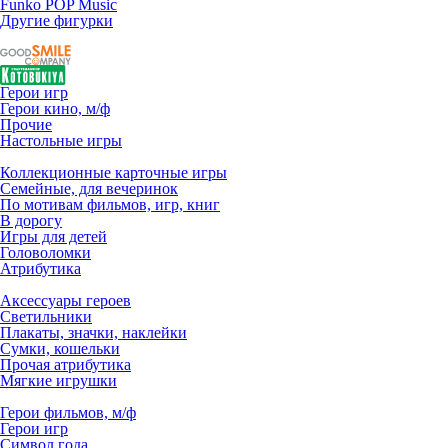
Funko POP Music
Другие фигурки
Герои игр
Герои кино, м/ф
Прочие
Настольные игры
Коллекционные карточные игры
Семейные, для вечеринок
По мотивам фильмов, игр, книг
В дорогу
Игры для детей
Головоломки
Атрибутика
Аксессуары героев
Светильники
Плакаты, значки, наклейки
Сумки, кошельки
Прочая атрибутика
Мягкие игрушки
Герои фильмов, м/ф
Герои игр
Символ года