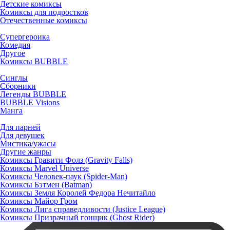
Детские комиксы
Комиксы для подростков
Отечественные комиксы
Супергероика
Комедия
Другое
Комиксы BUBBLE
Синглы
Сборники
Легенды BUBBLE
BUBBLE Visions
Манга
Для парней
Для девушек
Мистика/ужасы
Другие жанры
Комиксы Гравити Фолз (Gravity Falls)
Комиксы Marvel Universe
Комиксы Человек-паук (Spider-Man)
Комиксы Бэтмен (Batman)
Комиксы Земля Королей Федора Нечитайло
Комиксы Майор Гром
Комиксы Лига справедливости (Justice League)
Комиксы Призрачный гонщик (Ghost Rider)