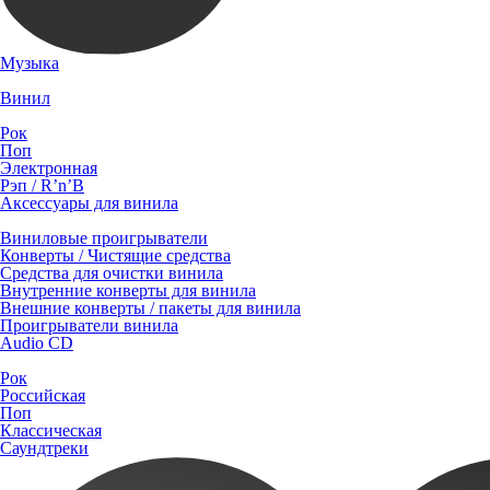
Музыка
Винил
Рок
Поп
Электронная
Рэп / R’n’B
Аксессуары для винила
Виниловые проигрыватели
Конверты / Чистящие средства
Средства для очистки винила
Внутренние конверты для винила
Внешние конверты / пакеты для винила
Проигрыватели винила
Audio CD
Рок
Российская
Поп
Классическая
Саундтреки