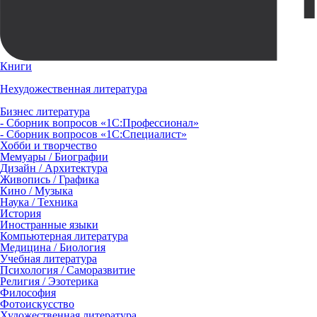
Книги
Нехудожественная литература
Бизнес литература
- Сборник вопросов «1С:Профессионал»
- Сборник вопросов «1С:Специалист»
Хобби и творчество
Мемуары / Биографии
Дизайн / Архитектура
Живопись / Графика
Кино / Музыка
Наука / Техника
История
Иностранные языки
Компьютерная литература
Медицина / Биология
Учебная литература
Психология / Саморазвитие
Религия / Эзотерика
Философия
Фотоискусство
Художественная литература