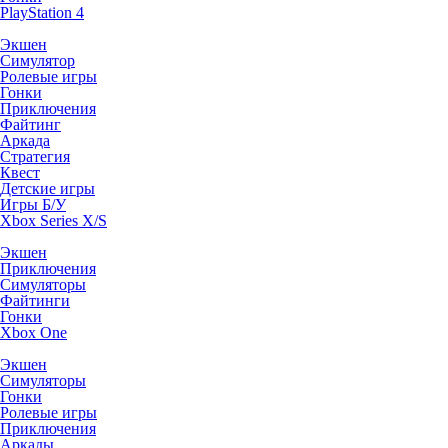
PlayStation 4
Экшен
Симулятор
Ролевые игры
Гонки
Приключения
Файтинг
Аркада
Стратегия
Квест
Детские игры
Игры Б/У
Xbox Series X/S
Экшен
Приключения
Симуляторы
Файтинги
Гонки
Xbox One
Экшен
Симуляторы
Гонки
Ролевые игры
Приключения
Аркады