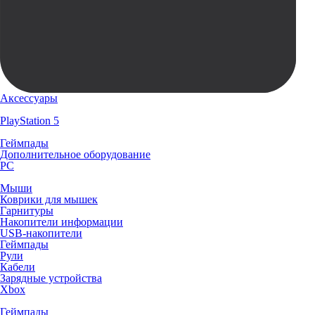
Аксессуары
PlayStation 5
Геймпады
Дополнительное оборудование
PC
Мыши
Коврики для мышек
Гарнитуры
Накопители информации
USB-накопители
Геймпады
Рули
Кабели
Зарядные устройства
Xbox
Геймпады