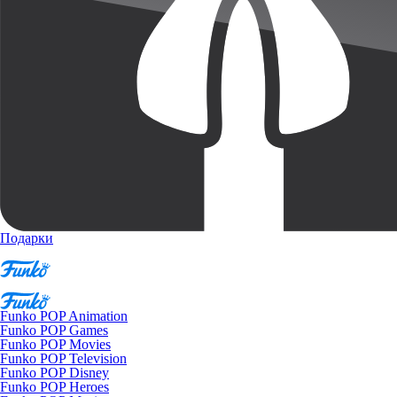
Подарки
Funko POP Animation
Funko POP Games
Funko POP Movies
Funko POP Television
Funko POP Disney
Funko POP Heroes