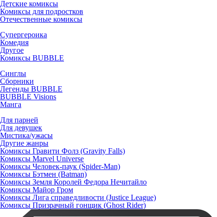
Детские комиксы
Комиксы для подростков
Отечественные комиксы
Супергероика
Комедия
Другое
Комиксы BUBBLE
Синглы
Сборники
Легенды BUBBLE
BUBBLE Visions
Манга
Для парней
Для девушек
Мистика/ужасы
Другие жанры
Комиксы Гравити Фолз (Gravity Falls)
Комиксы Marvel Universe
Комиксы Человек-паук (Spider-Man)
Комиксы Бэтмен (Batman)
Комиксы Земля Королей Федора Нечитайло
Комиксы Майор Гром
Комиксы Лига справедливости (Justice League)
Комиксы Призрачный гонщик (Ghost Rider)