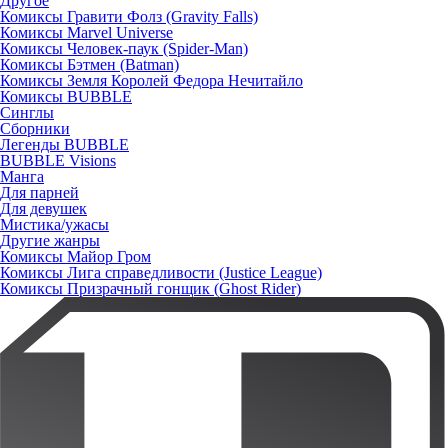
Другое
Комиксы Гравити Фолз (Gravity Falls)
Комиксы Marvel Universe
Комиксы Человек-паук (Spider-Man)
Комиксы Бэтмен (Batman)
Комиксы Земля Королей Федора Нечитайло
Комиксы BUBBLE
Синглы
Сборники
Легенды BUBBLE
BUBBLE Visions
Манга
Для парней
Для девушек
Мистика/ужасы
Другие жанры
Комиксы Майор Гром
Комиксы Лига справедливости (Justice League)
Комиксы Призрачный гонщик (Ghost Rider)