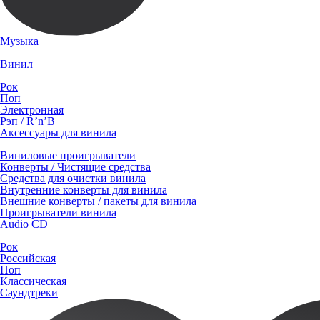
Музыка
Винил
Рок
Поп
Электронная
Рэп / R’n’B
Аксессуары для винила
Виниловые проигрыватели
Конверты / Чистящие средства
Средства для очистки винила
Внутренние конверты для винила
Внешние конверты / пакеты для винила
Проигрыватели винила
Audio CD
Рок
Российская
Поп
Классическая
Саундтреки