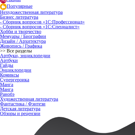
Популярные
Нехудожественная литература
Бизнес литература
- Сборник вопросов «1С:Профессионал»
- Сборник вопросов «1С:Специалист»
Хобби и творчество
Мемуары / Биографии
Дизайн / Архитектура
Живопись / Графика
>> Все разделы
Артбуки, энциклопедии
Артбуки
Гайды
Энциклопедии
Комиксы
Супергероика
Манга
Манга
Ранобэ
Художественная литература
Фантастика / Фэнтези
Детская литература
Обзоры и рецензии