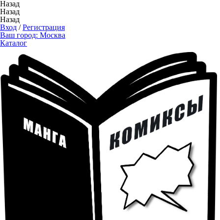
Назад
Назад
Назад
Вход
/
Регистрация
Ваш город:
Москва
Каталог