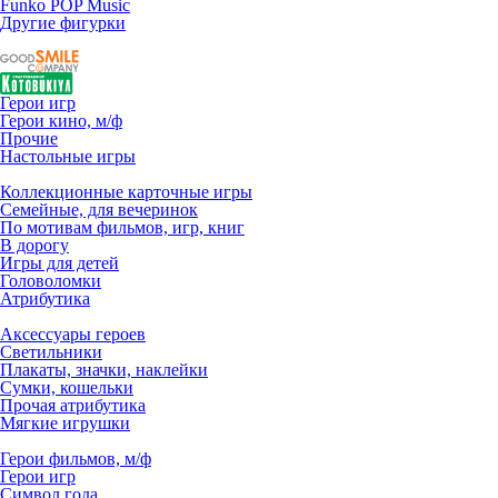
Funko POP Music
Другие фигурки
Герои игр
Герои кино, м/ф
Прочие
Настольные игры
Коллекционные карточные игры
Семейные, для вечеринок
По мотивам фильмов, игр, книг
В дорогу
Игры для детей
Головоломки
Атрибутика
Аксессуары героев
Светильники
Плакаты, значки, наклейки
Сумки, кошельки
Прочая атрибутика
Мягкие игрушки
Герои фильмов, м/ф
Герои игр
Символ года