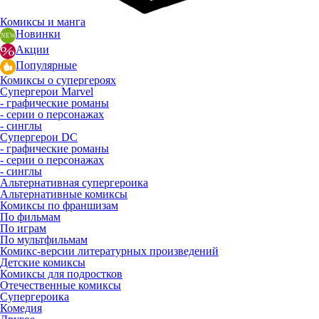
Комиксы и манга
Новинки
Акции
Популярные
Комиксы о супергероях
Супергерои Marvel
- графические романы
- серии о персонажах
- синглы
Супергерои DC
- графические романы
- серии о персонажах
- синглы
Альтернативная супергероика
Альтернативные комиксы
Комиксы по франшизам
По фильмам
По играм
По мультфильмам
Комикс-версии литературных произведений
Детские комиксы
Комиксы для подростков
Отечественные комиксы
Супергероика
Комедия