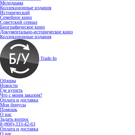
Мелодрама
Коллекционные издания
Исторический
Семейное кино
Советский сериал
Биографическое кино
Документально-историческое кино
Коллекционные издания
Trade-In
Обзоры
Новости
Где купить
Что с моим заказом?
Оплата и доставка
Мои бонусы
Помощь
О нас
Задать вопрос
8 (800)-333-42-63
Оплата и доставка
О нас