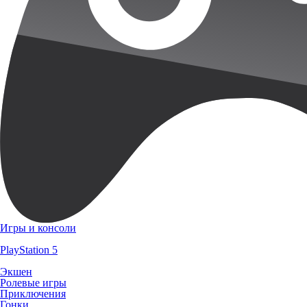
Игры и консоли
PlayStation 5
Экшен
Ролевые игры
Приключения
Гонки