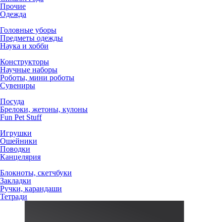
Прочие
Одежда
Головные уборы
Предметы одежды
Наука и хобби
Конструкторы
Научные наборы
Роботы, мини роботы
Сувениры
Посуда
Брелоки, жетоны, кулоны
Fun Pet Stuff
Игрушки
Ошейники
Поводки
Канцелярия
Блокноты, скетчбуки
Закладки
Ручки, карандаши
Тетради