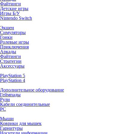
Файтинги
Детские игры
Игры Б/У
Nintendo Switch
Экшен
Симуляторы
Гонки
Ролевые игры
Приключения
Аркады
Файтинги
Стратегии
Аксессуары
PlayStation 5
PlayStation 4
Дополнительное оборудование
Геймпады
Рули
Кабели соединительные
PC
Мыши
Коврики для мышек
Гарнитуры
Носители информации