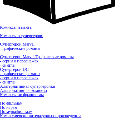
Комиксы и манга
Комиксы о супергероях
Супергерои Marvel
- графические романы
Супергерои Marvel/Графические романы
- серии о персонажах
- синглы
Супергерои DC
- графические романы
- серии о персонажах
- синглы
Альтернативная супергероика
Альтернативные комиксы
Комиксы по франшизам
По фильмам
По играм
По мультфильмам
Комикс-версии литературных произведений