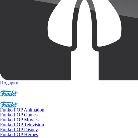
Подарки
Funko POP Animation
Funko POP Games
Funko POP Movies
Funko POP Television
Funko POP Disney
Funko POP Heroes