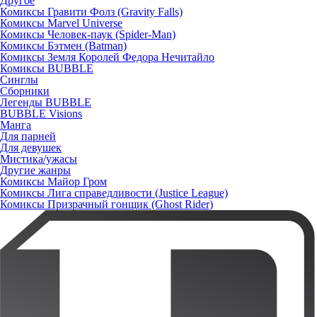
Другое
Комиксы Гравити Фолз (Gravity Falls)
Комиксы Marvel Universe
Комиксы Человек-паук (Spider-Man)
Комиксы Бэтмен (Batman)
Комиксы Земля Королей Федора Нечитайло
Комиксы BUBBLE
Синглы
Сборники
Легенды BUBBLE
BUBBLE Visions
Манга
Для парней
Для девушек
Мистика/ужасы
Другие жанры
Комиксы Майор Гром
Комиксы Лига справедливости (Justice League)
Комиксы Призрачный гонщик (Ghost Rider)