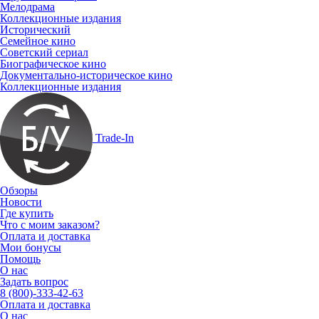
Мелодрама
Коллекционные издания
Исторический
Семейное кино
Советский сериал
Биографическое кино
Документально-историческое кино
Коллекционные издания
Trade-In
Обзоры
Новости
Где купить
Что с моим заказом?
Оплата и доставка
Мои бонусы
Помощь
О нас
Задать вопрос
8 (800)-333-42-63
Оплата и доставка
О нас