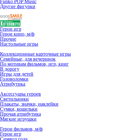
Funko POP Music
Другие фигурки
Герои игр
Герои кино, м/ф
Прочие
Настольные игры
Коллекционные карточные игры
Семейные, для вечеринок
По мотивам фильмов, игр, книг
В дорогу
Игры для детей
Головоломки
Атрибутика
Аксессуары героев
Светильники
Плакаты, значки, наклейки
Сумки, кошельки
Прочая атрибутика
Мягкие игрушки
Герои фильмов, м/ф
Герои игр
Символ года