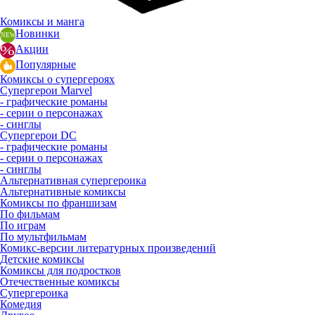
Комиксы и манга
Новинки
Акции
Популярные
Комиксы о супергероях
Супергерои Marvel
- графические романы
- серии о персонажах
- синглы
Супергерои DC
- графические романы
- серии о персонажах
- синглы
Альтернативная супергероика
Альтернативные комиксы
Комиксы по франшизам
По фильмам
По играм
По мультфильмам
Комикс-версии литературных произведений
Детские комиксы
Комиксы для подростков
Отечественные комиксы
Супергероика
Комедия