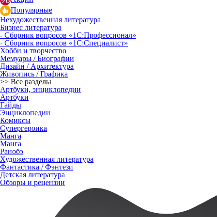
Популярные
Нехудожественная литература
Бизнес литература
- Сборник вопросов «1С:Профессионал»
- Сборник вопросов «1С:Специалист»
Хобби и творчество
Мемуары / Биографии
Дизайн / Архитектура
Живопись / Графика
>> Все разделы
Артбуки, энциклопедии
Артбуки
Гайды
Энциклопедии
Комиксы
Супергероика
Манга
Манга
Ранобэ
Художественная литература
Фантастика / Фэнтези
Детская литература
Обзоры и рецензии