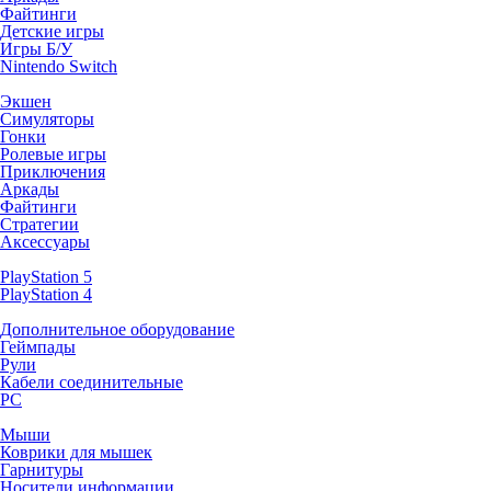
Файтинги
Детские игры
Игры Б/У
Nintendo Switch
Экшен
Симуляторы
Гонки
Ролевые игры
Приключения
Аркады
Файтинги
Стратегии
Аксессуары
PlayStation 5
PlayStation 4
Дополнительное оборудование
Геймпады
Рули
Кабели соединительные
PC
Мыши
Коврики для мышек
Гарнитуры
Носители информации