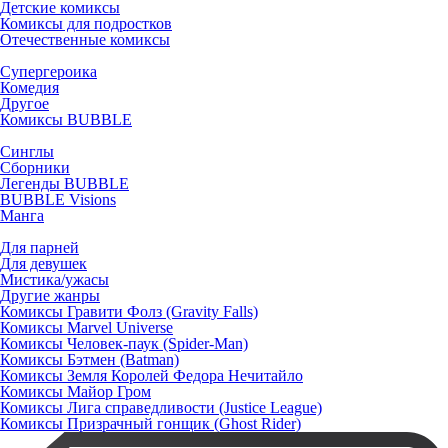
Детские комиксы
Комиксы для подростков
Отечественные комиксы
Супергероика
Комедия
Другое
Комиксы BUBBLE
Синглы
Сборники
Легенды BUBBLE
BUBBLE Visions
Манга
Для парней
Для девушек
Мистика/ужасы
Другие жанры
Комиксы Гравити Фолз (Gravity Falls)
Комиксы Marvel Universe
Комиксы Человек-паук (Spider-Man)
Комиксы Бэтмен (Batman)
Комиксы Земля Королей Федора Нечитайло
Комиксы Майор Гром
Комиксы Лига справедливости (Justice League)
Комиксы Призрачный гонщик (Ghost Rider)