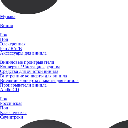
Музыка
Винил
Рок
Поп
Электронная
Рэп / R’n’B
Аксессуары для винила
Виниловые проигрыватели
Конверты / Чистящие средства
Средства для очистки винила
Внутренние конверты для винила
Внешние конверты / пакеты для винила
Проигрыватели винила
Audio CD
Рок
Российская
Поп
Классическая
Саундтреки