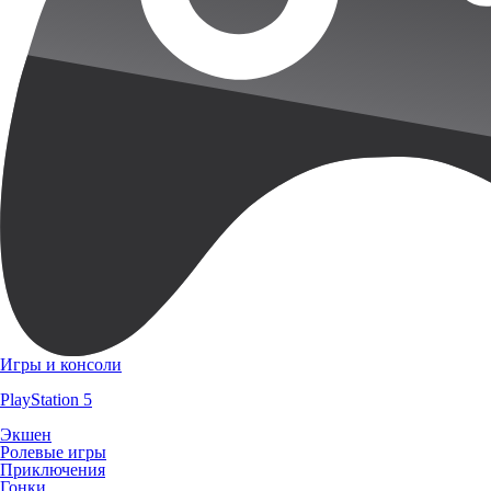
Игры и консоли
PlayStation 5
Экшен
Ролевые игры
Приключения
Гонки