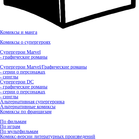
Комиксы и манга
Комиксы о супергероях
Супергерои Marvel
- графические романы
Супергерои Marvel/Графические романы
- серии о персонажах
- синглы
Супергерои DC
- графические романы
- серии о персонажах
- синглы
Альтернативная супергероика
Альтернативные комиксы
Комиксы по франшизам
По фильмам
По играм
По мультфильмам
Комикс-версии литературных произведений