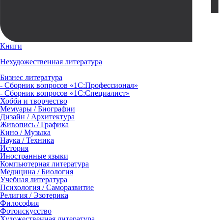
Книги
Нехудожественная литература
Бизнес литература
- Сборник вопросов «1С:Профессионал»
- Сборник вопросов «1С:Специалист»
Хобби и творчество
Мемуары / Биографии
Дизайн / Архитектура
Живопись / Графика
Кино / Музыка
Наука / Техника
История
Иностранные языки
Компьютерная литература
Медицина / Биология
Учебная литература
Психология / Саморазвитие
Религия / Эзотерика
Философия
Фотоискусство
Художественная литература