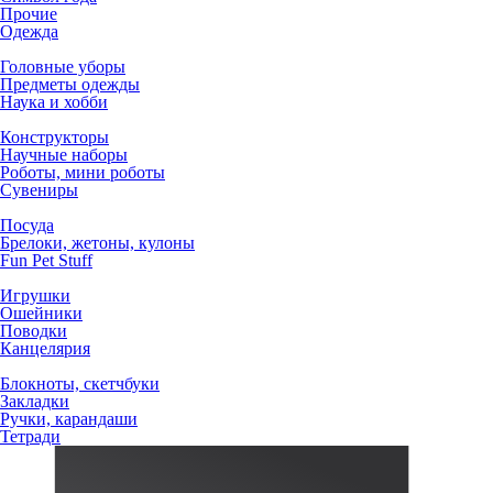
Прочие
Одежда
Головные уборы
Предметы одежды
Наука и хобби
Конструкторы
Научные наборы
Роботы, мини роботы
Сувениры
Посуда
Брелоки, жетоны, кулоны
Fun Pet Stuff
Игрушки
Ошейники
Поводки
Канцелярия
Блокноты, скетчбуки
Закладки
Ручки, карандаши
Тетради