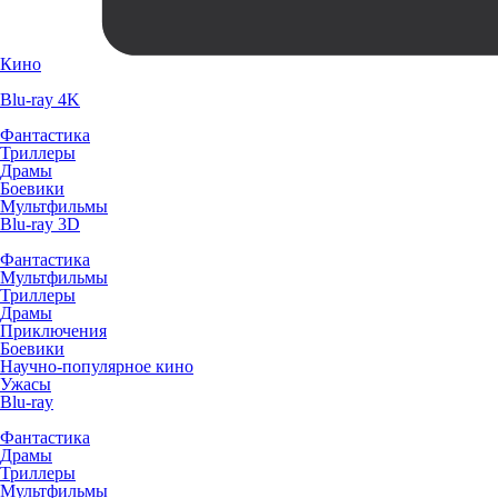
Кино
Blu-ray 4K
Фантастика
Триллеры
Драмы
Боевики
Мультфильмы
Blu-ray 3D
Фантастика
Мультфильмы
Триллеры
Драмы
Приключения
Боевики
Научно-популярное кино
Ужасы
Blu-ray
Фантастика
Драмы
Триллеры
Мультфильмы