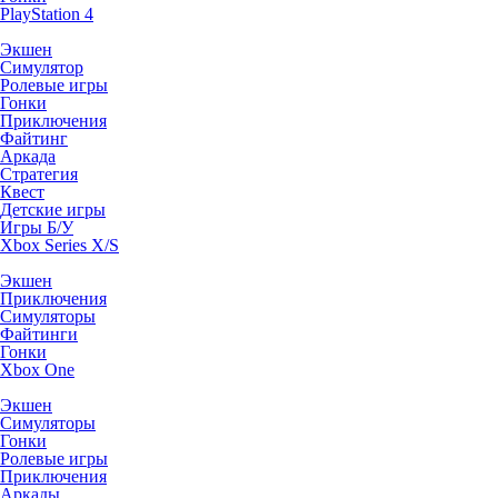
PlayStation 4
Экшен
Симулятор
Ролевые игры
Гонки
Приключения
Файтинг
Аркада
Стратегия
Квест
Детские игры
Игры Б/У
Xbox Series X/S
Экшен
Приключения
Симуляторы
Файтинги
Гонки
Xbox One
Экшен
Симуляторы
Гонки
Ролевые игры
Приключения
Аркады