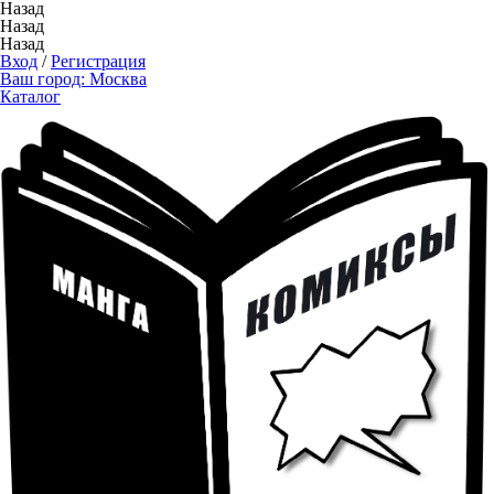
Назад
Назад
Назад
Вход
/
Регистрация
Ваш город:
Москва
Каталог