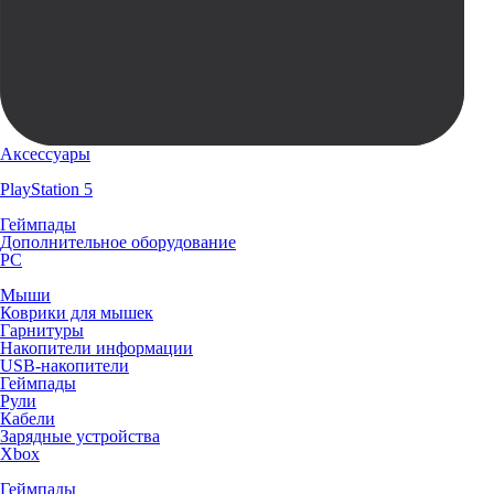
Аксессуары
PlayStation 5
Геймпады
Дополнительное оборудование
PC
Мыши
Коврики для мышек
Гарнитуры
Накопители информации
USB-накопители
Геймпады
Рули
Кабели
Зарядные устройства
Xbox
Геймпады