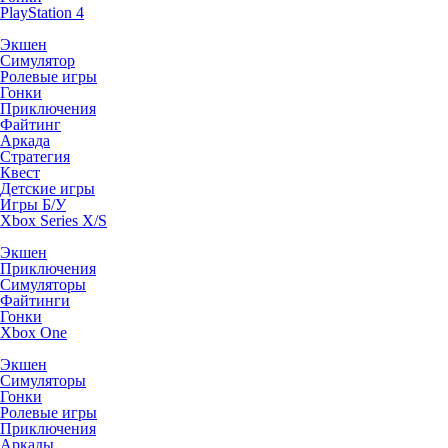
PlayStation 4
Экшен
Симулятор
Ролевые игры
Гонки
Приключения
Файтинг
Аркада
Стратегия
Квест
Детские игры
Игры Б/У
Xbox Series X/S
Экшен
Приключения
Симуляторы
Файтинги
Гонки
Xbox One
Экшен
Симуляторы
Гонки
Ролевые игры
Приключения
Аркады