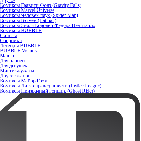
Другое
Комиксы Гравити Фолз (Gravity Falls)
Комиксы Marvel Universe
Комиксы Человек-паук (Spider-Man)
Комиксы Бэтмен (Batman)
Комиксы Земля Королей Федора Нечитайло
Комиксы BUBBLE
Синглы
Сборники
Легенды BUBBLE
BUBBLE Visions
Манга
Для парней
Для девушек
Мистика/ужасы
Другие жанры
Комиксы Майор Гром
Комиксы Лига справедливости (Justice League)
Комиксы Призрачный гонщик (Ghost Rider)