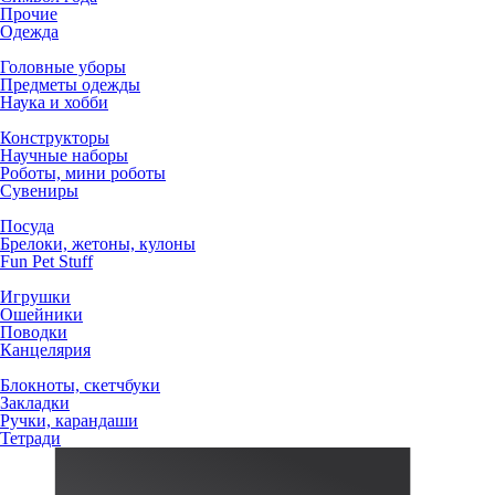
Прочие
Одежда
Головные уборы
Предметы одежды
Наука и хобби
Конструкторы
Научные наборы
Роботы, мини роботы
Сувениры
Посуда
Брелоки, жетоны, кулоны
Fun Pet Stuff
Игрушки
Ошейники
Поводки
Канцелярия
Блокноты, скетчбуки
Закладки
Ручки, карандаши
Тетради