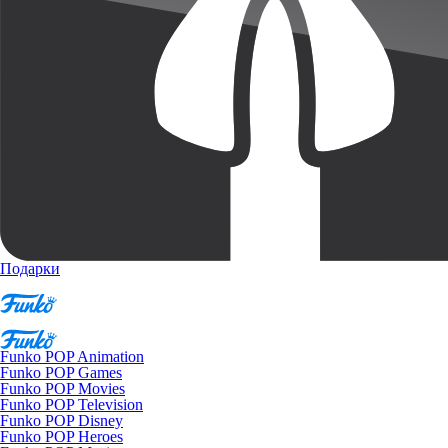
Подарки
Funko POP Animation
Funko POP Games
Funko POP Movies
Funko POP Television
Funko POP Disney
Funko POP Heroes