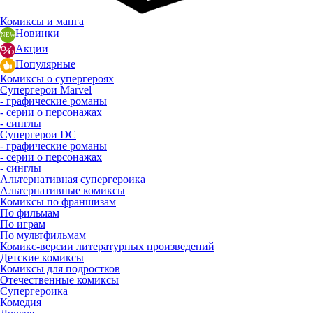
Комиксы и манга
Новинки
Акции
Популярные
Комиксы о супергероях
Супергерои Marvel
- графические романы
- серии о персонажах
- синглы
Супергерои DC
- графические романы
- серии о персонажах
- синглы
Альтернативная супергероика
Альтернативные комиксы
Комиксы по франшизам
По фильмам
По играм
По мультфильмам
Комикс-версии литературных произведений
Детские комиксы
Комиксы для подростков
Отечественные комиксы
Супергероика
Комедия