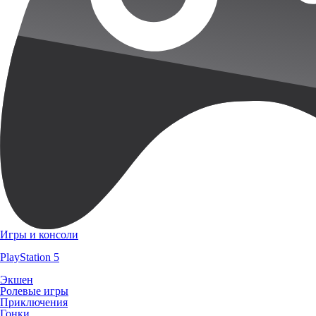
Игры и консоли
PlayStation 5
Экшен
Ролевые игры
Приключения
Гонки