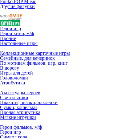
Funko POP Music
Другие фигурки
Герои игр
Герои кино, м/ф
Прочие
Настольные игры
Коллекционные карточные игры
Семейные, для вечеринок
По мотивам фильмов, игр, книг
В дорогу
Игры для детей
Головоломки
Атрибутика
Аксессуары героев
Светильники
Плакаты, значки, наклейки
Сумки, кошельки
Прочая атрибутика
Мягкие игрушки
Герои фильмов, м/ф
Герои игр
Символ года