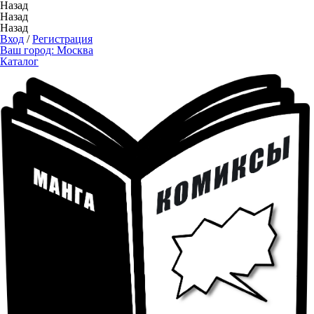
Назад
Назад
Назад
Вход
/
Регистрация
Ваш город:
Москва
Каталог