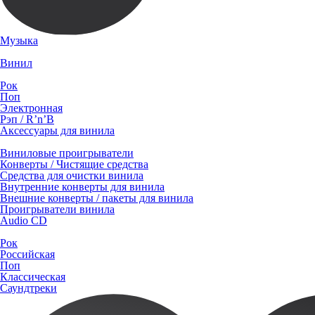
Музыка
Винил
Рок
Поп
Электронная
Рэп / R’n’B
Аксессуары для винила
Виниловые проигрыватели
Конверты / Чистящие средства
Средства для очистки винила
Внутренние конверты для винила
Внешние конверты / пакеты для винила
Проигрыватели винила
Audio CD
Рок
Российская
Поп
Классическая
Саундтреки