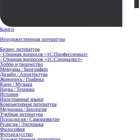
Книги
Нехудожественная литература
Бизнес литература
- Сборник вопросов «1С:Профессионал»
- Сборник вопросов «1С:Специалист»
Хобби и творчество
Мемуары / Биографии
Дизайн / Архитектура
Живопись / Графика
Кино / Музыка
Наука / Техника
История
Иностранные языки
Компьютерная литература
Медицина / Биология
Учебная литература
Психология / Саморазвитие
Религия / Эзотерика
Философия
Фотоискусство
Художественная литература