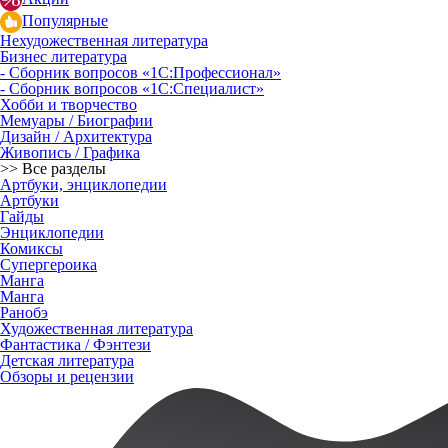
Популярные
Нехудожественная литература
Бизнес литература
- Сборник вопросов «1С:Профессионал»
- Сборник вопросов «1С:Специалист»
Хобби и творчество
Мемуары / Биографии
Дизайн / Архитектура
Живопись / Графика
>> Все разделы
Артбуки, энциклопедии
Артбуки
Гайды
Энциклопедии
Комиксы
Супергероика
Манга
Манга
Ранобэ
Художественная литература
Фантастика / Фэнтези
Детская литература
Обзоры и рецензии