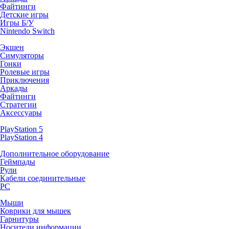
Файтинги
Детские игры
Игры Б/У
Nintendo Switch
Экшен
Симуляторы
Гонки
Ролевые игры
Приключения
Аркады
Файтинги
Стратегии
Аксессуары
PlayStation 5
PlayStation 4
Дополнительное оборудование
Геймпады
Рули
Кабели соединительные
PC
Мыши
Коврики для мышек
Гарнитуры
Носители информации