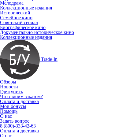
Мелодрама
Коллекционные издания
Исторический
Семейное кино
Советский сериал
Биографическое кино
Документально-историческое кино
Коллекционные издания
Trade-In
Обзоры
Новости
Где купить
Что с моим заказом?
Оплата и доставка
Мои бонусы
Помощь
О нас
Задать вопрос
8 (800)-333-42-63
Оплата и доставка
О нас