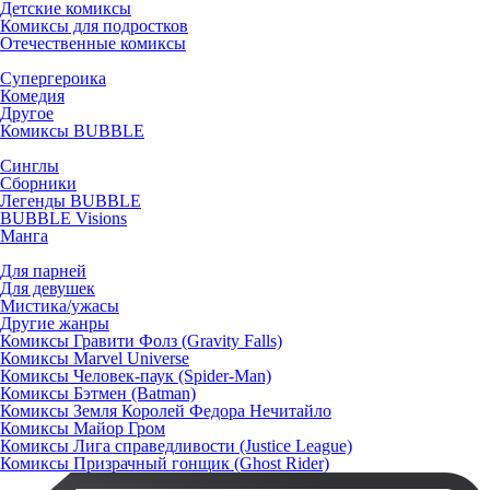
Детские комиксы
Комиксы для подростков
Отечественные комиксы
Супергероика
Комедия
Другое
Комиксы BUBBLE
Синглы
Сборники
Легенды BUBBLE
BUBBLE Visions
Манга
Для парней
Для девушек
Мистика/ужасы
Другие жанры
Комиксы Гравити Фолз (Gravity Falls)
Комиксы Marvel Universe
Комиксы Человек-паук (Spider-Man)
Комиксы Бэтмен (Batman)
Комиксы Земля Королей Федора Нечитайло
Комиксы Майор Гром
Комиксы Лига справедливости (Justice League)
Комиксы Призрачный гонщик (Ghost Rider)