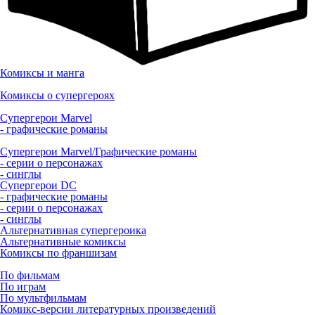
Комиксы и манга
Комиксы о супергероях
Супергерои Marvel
- графические романы
Супергерои Marvel/Графические романы
- серии о персонажах
- синглы
Супергерои DC
- графические романы
- серии о персонажах
- синглы
Альтернативная супергероика
Альтернативные комиксы
Комиксы по франшизам
По фильмам
По играм
По мультфильмам
Комикс-версии литературных произведений