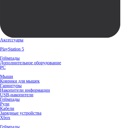
Аксессуары
PlayStation 5
Геймпады
Дополнительное оборудование
PC
Мыши
Коврики для мышек
Гарнитуры
Накопители информации
USB-накопители
Геймпады
Рули
Кабели
Зарядные устройства
Xbox
Геймпады