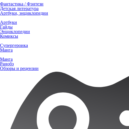
Фантастика / Фэнтези
Детская литература
Артбуки, энциклопедии
Артбуки
Гайды
Энциклопедии
Комиксы
Супергероика
Манга
Манга
Ранобэ
Обзоры и рецензии