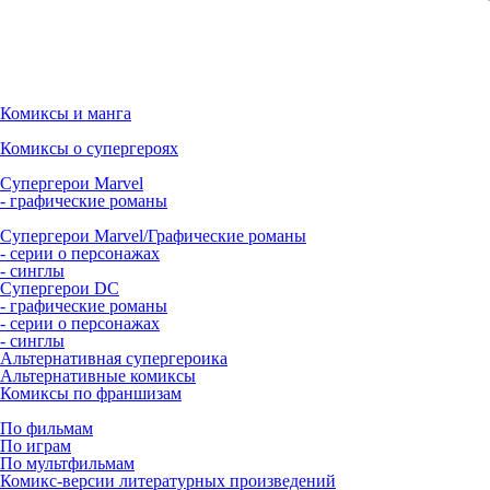
Комиксы и манга
Комиксы о супергероях
Супергерои Marvel
- графические романы
Супергерои Marvel/Графические романы
- серии о персонажах
- синглы
Супергерои DC
- графические романы
- серии о персонажах
- синглы
Альтернативная супергероика
Альтернативные комиксы
Комиксы по франшизам
По фильмам
По играм
По мультфильмам
Комикс-версии литературных произведений