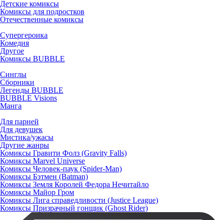
Детские комиксы
Комиксы для подростков
Отечественные комиксы
Супергероика
Комедия
Другое
Комиксы BUBBLE
Синглы
Сборники
Легенды BUBBLE
BUBBLE Visions
Манга
Для парней
Для девушек
Мистика/ужасы
Другие жанры
Комиксы Гравити Фолз (Gravity Falls)
Комиксы Marvel Universe
Комиксы Человек-паук (Spider-Man)
Комиксы Бэтмен (Batman)
Комиксы Земля Королей Федора Нечитайло
Комиксы Майор Гром
Комиксы Лига справедливости (Justice League)
Комиксы Призрачный гонщик (Ghost Rider)