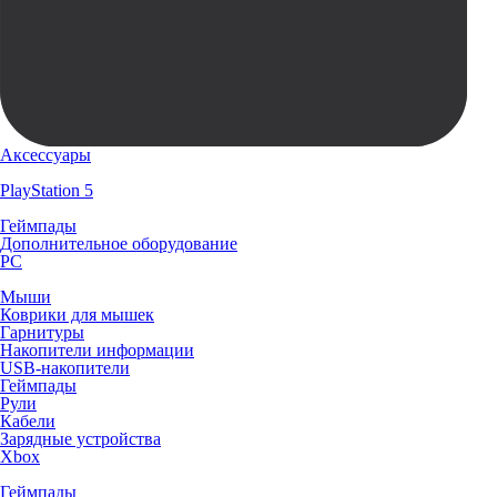
Аксессуары
PlayStation 5
Геймпады
Дополнительное оборудование
PC
Мыши
Коврики для мышек
Гарнитуры
Накопители информации
USB-накопители
Геймпады
Рули
Кабели
Зарядные устройства
Xbox
Геймпады