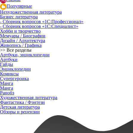
Популярные
Нехудожественная литература
Бизнес литература
- Сборник вопросов «1С:Профессионал»
- Сборник вопросов «1С:Специалист»
Хобби и творчество
Мемуары / Биографии
Дизайн / Архитектура
Живопись / Графика
>> Все разделы
Артбуки, энциклопедии
Артбуки
Гайды
Энциклопедии
Комиксы
Супергероика
Манга
Манга
Ранобэ
Художественная литература
Фантастика / Фэнтези
Детская литература
Обзоры и рецензии