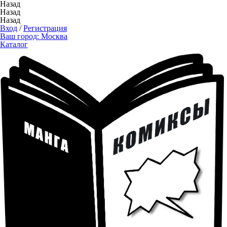
Назад
Назад
Назад
Вход
/
Регистрация
Ваш город:
Москва
Каталог