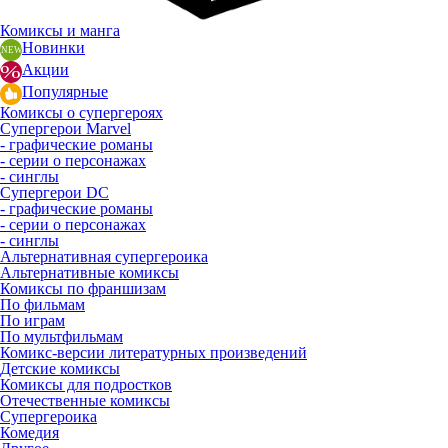
Комиксы и манга
Новинки
Акции
Популярные
Комиксы о супергероях
Супергерои Marvel
- графические романы
- серии о персонажах
- синглы
Супергерои DC
- графические романы
- серии о персонажах
- синглы
Альтернативная супергероика
Альтернативные комиксы
Комиксы по франшизам
По фильмам
По играм
По мультфильмам
Комикс-версии литературных произведений
Детские комиксы
Комиксы для подростков
Отечественные комиксы
Супергероика
Комедия