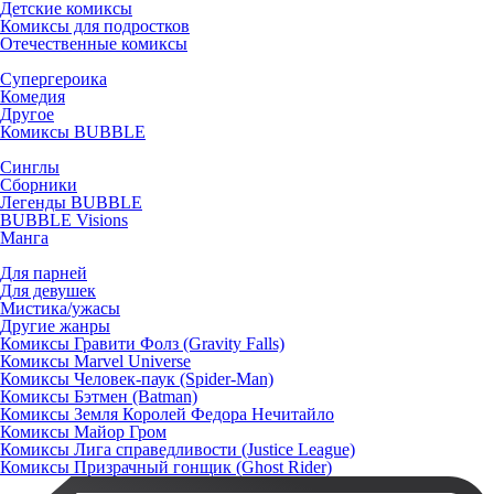
Детские комиксы
Комиксы для подростков
Отечественные комиксы
Супергероика
Комедия
Другое
Комиксы BUBBLE
Синглы
Сборники
Легенды BUBBLE
BUBBLE Visions
Манга
Для парней
Для девушек
Мистика/ужасы
Другие жанры
Комиксы Гравити Фолз (Gravity Falls)
Комиксы Marvel Universe
Комиксы Человек-паук (Spider-Man)
Комиксы Бэтмен (Batman)
Комиксы Земля Королей Федора Нечитайло
Комиксы Майор Гром
Комиксы Лига справедливости (Justice League)
Комиксы Призрачный гонщик (Ghost Rider)