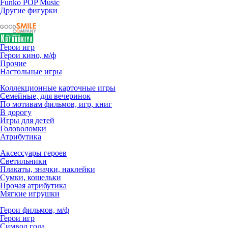
Funko POP Music
Другие фигурки
Герои игр
Герои кино, м/ф
Прочие
Настольные игры
Коллекционные карточные игры
Семейные, для вечеринок
По мотивам фильмов, игр, книг
В дорогу
Игры для детей
Головоломки
Атрибутика
Аксессуары героев
Светильники
Плакаты, значки, наклейки
Сумки, кошельки
Прочая атрибутика
Мягкие игрушки
Герои фильмов, м/ф
Герои игр
Символ года