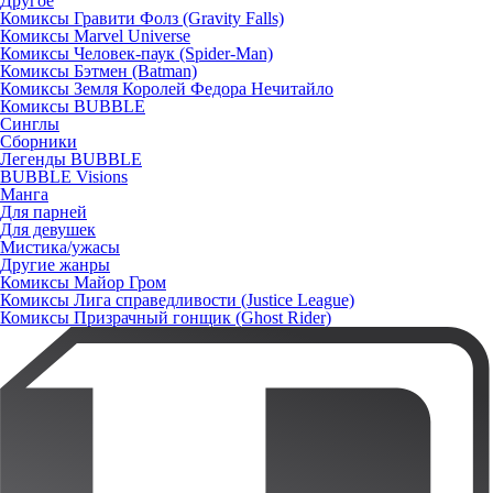
Другое
Комиксы Гравити Фолз (Gravity Falls)
Комиксы Marvel Universe
Комиксы Человек-паук (Spider-Man)
Комиксы Бэтмен (Batman)
Комиксы Земля Королей Федора Нечитайло
Комиксы BUBBLE
Синглы
Сборники
Легенды BUBBLE
BUBBLE Visions
Манга
Для парней
Для девушек
Мистика/ужасы
Другие жанры
Комиксы Майор Гром
Комиксы Лига справедливости (Justice League)
Комиксы Призрачный гонщик (Ghost Rider)