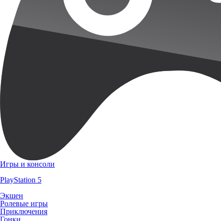
Игры и консоли
PlayStation 5
Экшен
Ролевые игры
Приключения
Гонки