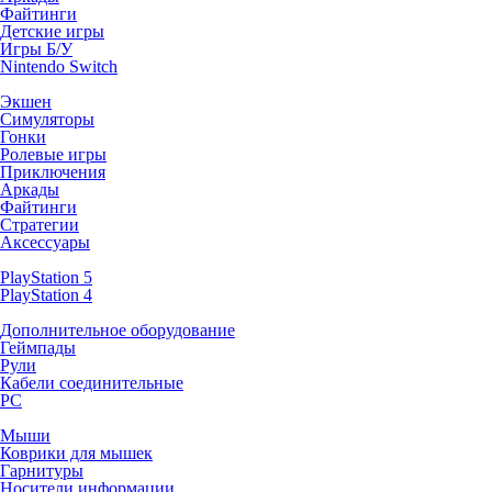
Файтинги
Детские игры
Игры Б/У
Nintendo Switch
Экшен
Симуляторы
Гонки
Ролевые игры
Приключения
Аркады
Файтинги
Стратегии
Аксессуары
PlayStation 5
PlayStation 4
Дополнительное оборудование
Геймпады
Рули
Кабели соединительные
PC
Мыши
Коврики для мышек
Гарнитуры
Носители информации