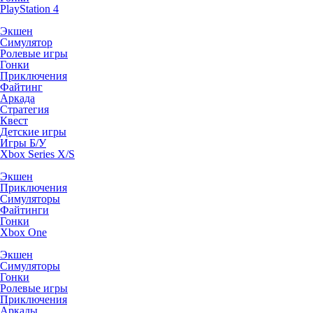
PlayStation 4
Экшен
Симулятор
Ролевые игры
Гонки
Приключения
Файтинг
Аркада
Стратегия
Квест
Детские игры
Игры Б/У
Xbox Series X/S
Экшен
Приключения
Симуляторы
Файтинги
Гонки
Xbox One
Экшен
Симуляторы
Гонки
Ролевые игры
Приключения
Аркады