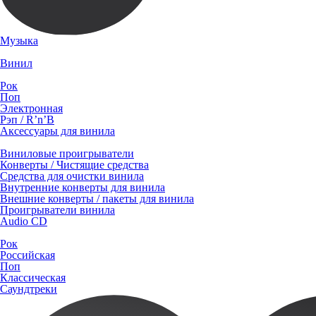
Музыка
Винил
Рок
Поп
Электронная
Рэп / R’n’B
Аксессуары для винила
Виниловые проигрыватели
Конверты / Чистящие средства
Средства для очистки винила
Внутренние конверты для винила
Внешние конверты / пакеты для винила
Проигрыватели винила
Audio CD
Рок
Российская
Поп
Классическая
Саундтреки