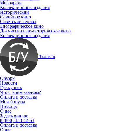
Мелодрама
Коллекционные издания
Исторический
Семейное кино
Советский сериал
Биографическое кино
Документально-историческое кино
Коллекционные издания
Trade-In
Обзоры
Новости
Где купить
Что с моим заказом?
Оплата и доставка
Мои бонусы
Помощь
О нас
Задать вопрос
8 (800)-333-42-63
Оплата и доставка
О нас