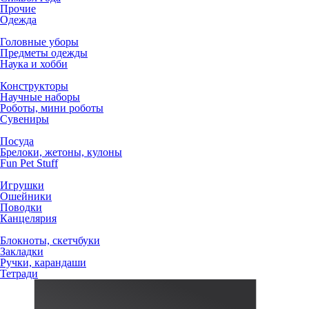
Прочие
Одежда
Головные уборы
Предметы одежды
Наука и хобби
Конструкторы
Научные наборы
Роботы, мини роботы
Сувениры
Посуда
Брелоки, жетоны, кулоны
Fun Pet Stuff
Игрушки
Ошейники
Поводки
Канцелярия
Блокноты, скетчбуки
Закладки
Ручки, карандаши
Тетради