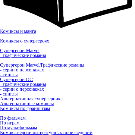
Комиксы и манга
Комиксы о супергероях
Супергерои Marvel
- графические романы
Супергерои Marvel/Графические романы
- серии о персонажах
- синглы
Супергерои DC
- графические романы
- серии о персонажах
- синглы
Альтернативная супергероика
Альтернативные комиксы
Комиксы по франшизам
По фильмам
По играм
По мультфильмам
Комикс-версии литературных произведений