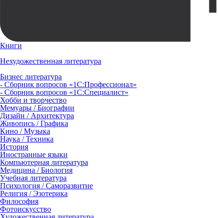
Книги
Нехудожественная литература
Бизнес литература
- Сборник вопросов «1С:Профессионал»
- Сборник вопросов «1С:Специалист»
Хобби и творчество
Мемуары / Биографии
Дизайн / Архитектура
Живопись / Графика
Кино / Музыка
Наука / Техника
История
Иностранные языки
Компьютерная литература
Медицина / Биология
Учебная литература
Психология / Саморазвитие
Религия / Эзотерика
Философия
Фотоискусство
Художественная литература