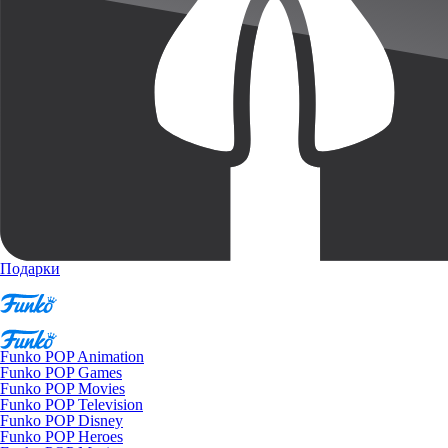
Подарки
Funko POP Animation
Funko POP Games
Funko POP Movies
Funko POP Television
Funko POP Disney
Funko POP Heroes