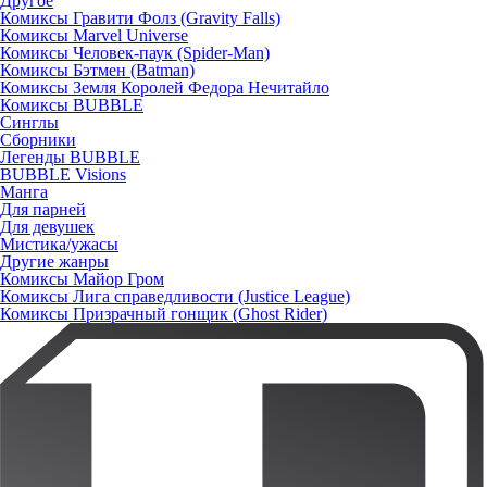
Другое
Комиксы Гравити Фолз (Gravity Falls)
Комиксы Marvel Universe
Комиксы Человек-паук (Spider-Man)
Комиксы Бэтмен (Batman)
Комиксы Земля Королей Федора Нечитайло
Комиксы BUBBLE
Синглы
Сборники
Легенды BUBBLE
BUBBLE Visions
Манга
Для парней
Для девушек
Мистика/ужасы
Другие жанры
Комиксы Майор Гром
Комиксы Лига справедливости (Justice League)
Комиксы Призрачный гонщик (Ghost Rider)