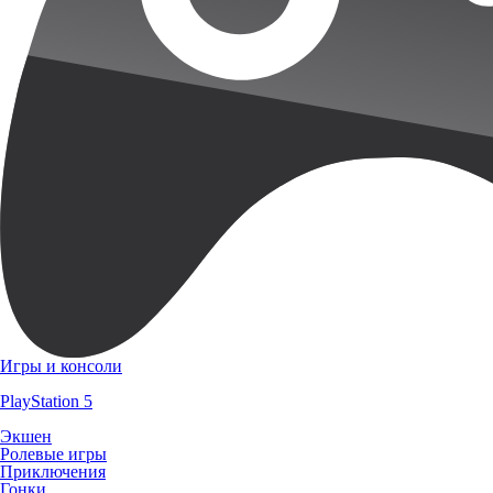
Игры и консоли
PlayStation 5
Экшен
Ролевые игры
Приключения
Гонки