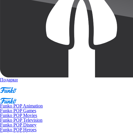
Подарки
Funko POP Animation
Funko POP Games
Funko POP Movies
Funko POP Television
Funko POP Disney
Funko POP Heroes