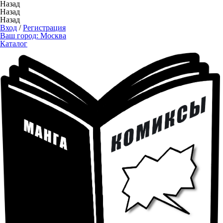
Назад
Назад
Назад
Вход
/
Регистрация
Ваш город:
Москва
Каталог