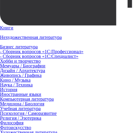
Книги
Нехудожественная литература
Бизнес литература
- Сборник вопросов «1С:Профессионал»
- Сборник вопросов «1С:Специалист»
Хобби и творчество
Мемуары / Биографии
Дизайн / Архитектура
Живопись / Графика
Кино / Музыка
Наука / Техника
История
Иностранные языки
Компьютерная литература
Медицина / Биология
Учебная литература
Психология / Саморазвитие
Религия / Эзотерика
Философия
Фотоискусство
Художественная литература