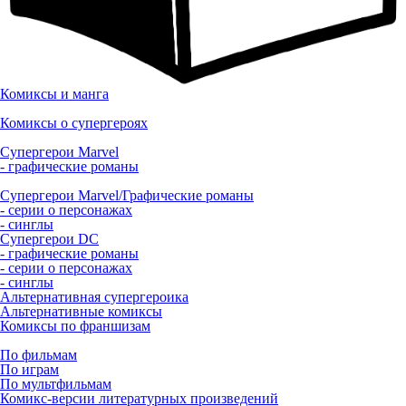
Комиксы и манга
Комиксы о супергероях
Супергерои Marvel
- графические романы
Супергерои Marvel/Графические романы
- серии о персонажах
- синглы
Супергерои DC
- графические романы
- серии о персонажах
- синглы
Альтернативная супергероика
Альтернативные комиксы
Комиксы по франшизам
По фильмам
По играм
По мультфильмам
Комикс-версии литературных произведений