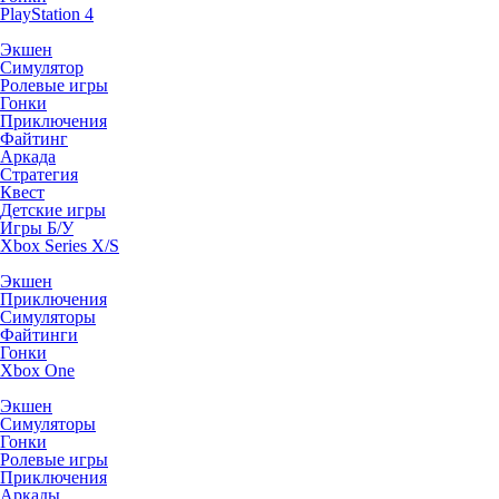
PlayStation 4
Экшен
Симулятор
Ролевые игры
Гонки
Приключения
Файтинг
Аркада
Стратегия
Квест
Детские игры
Игры Б/У
Xbox Series X/S
Экшен
Приключения
Симуляторы
Файтинги
Гонки
Xbox One
Экшен
Симуляторы
Гонки
Ролевые игры
Приключения
Аркады