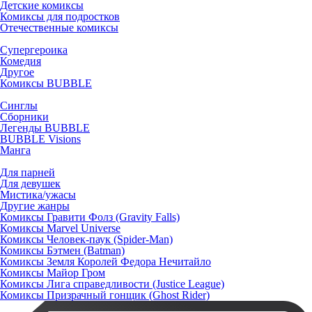
Детские комиксы
Комиксы для подростков
Отечественные комиксы
Супергероика
Комедия
Другое
Комиксы BUBBLE
Синглы
Сборники
Легенды BUBBLE
BUBBLE Visions
Манга
Для парней
Для девушек
Мистика/ужасы
Другие жанры
Комиксы Гравити Фолз (Gravity Falls)
Комиксы Marvel Universe
Комиксы Человек-паук (Spider-Man)
Комиксы Бэтмен (Batman)
Комиксы Земля Королей Федора Нечитайло
Комиксы Майор Гром
Комиксы Лига справедливости (Justice League)
Комиксы Призрачный гонщик (Ghost Rider)