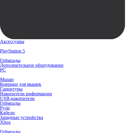
Аксессуары
PlayStation 5
Геймпады
Дополнительное оборудование
PC
Мыши
Коврики для мышек
Гарнитуры
Накопители информации
USB-накопители
Геймпады
Рули
Кабели
Зарядные устройства
Xbox
Геймпады