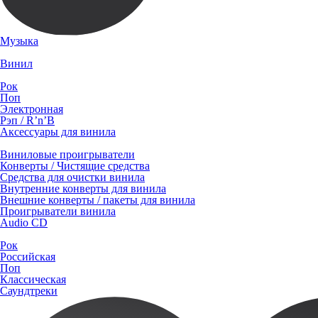
Музыка
Винил
Рок
Поп
Электронная
Рэп / R’n’B
Аксессуары для винила
Виниловые проигрыватели
Конверты / Чистящие средства
Средства для очистки винила
Внутренние конверты для винила
Внешние конверты / пакеты для винила
Проигрыватели винила
Audio CD
Рок
Российская
Поп
Классическая
Саундтреки