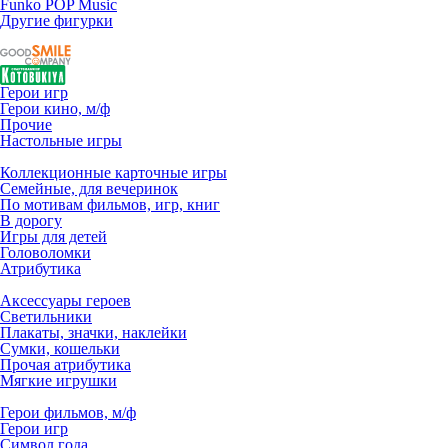
Funko POP Music
Другие фигурки
Герои игр
Герои кино, м/ф
Прочие
Настольные игры
Коллекционные карточные игры
Семейные, для вечеринок
По мотивам фильмов, игр, книг
В дорогу
Игры для детей
Головоломки
Атрибутика
Аксессуары героев
Светильники
Плакаты, значки, наклейки
Сумки, кошельки
Прочая атрибутика
Мягкие игрушки
Герои фильмов, м/ф
Герои игр
Символ года