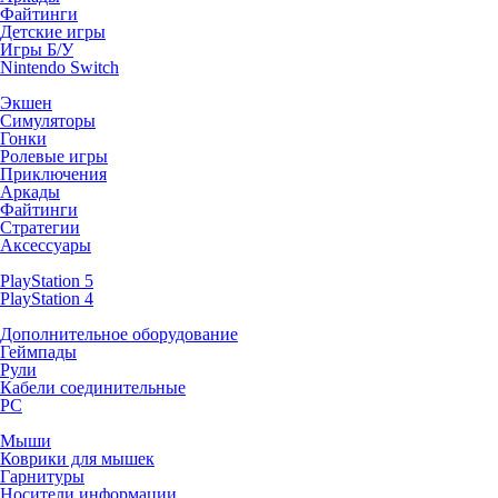
Файтинги
Детские игры
Игры Б/У
Nintendo Switch
Экшен
Симуляторы
Гонки
Ролевые игры
Приключения
Аркады
Файтинги
Стратегии
Аксессуары
PlayStation 5
PlayStation 4
Дополнительное оборудование
Геймпады
Рули
Кабели соединительные
PC
Мыши
Коврики для мышек
Гарнитуры
Носители информации