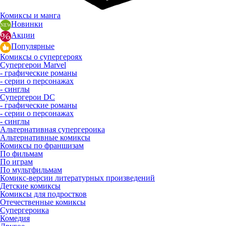
Комиксы и манга
Новинки
Акции
Популярные
Комиксы о супергероях
Супергерои Marvel
- графические романы
- серии о персонажах
- синглы
Супергерои DC
- графические романы
- серии о персонажах
- синглы
Альтернативная супергероика
Альтернативные комиксы
Комиксы по франшизам
По фильмам
По играм
По мультфильмам
Комикс-версии литературных произведений
Детские комиксы
Комиксы для подростков
Отечественные комиксы
Супергероика
Комедия