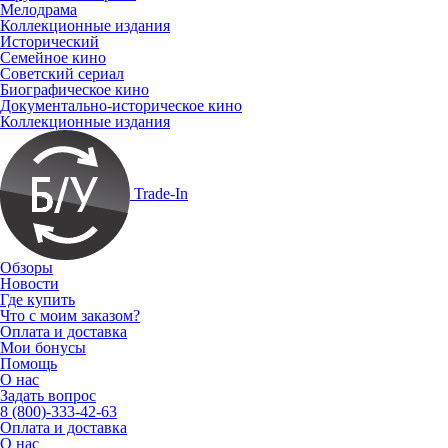
Мелодрама
Коллекционные издания
Исторический
Семейное кино
Советский сериал
Биографическое кино
Документально-историческое кино
Коллекционные издания
Trade-In
Обзоры
Новости
Где купить
Что с моим заказом?
Оплата и доставка
Мои бонусы
Помощь
О нас
Задать вопрос
8 (800)-333-42-63
Оплата и доставка
О нас