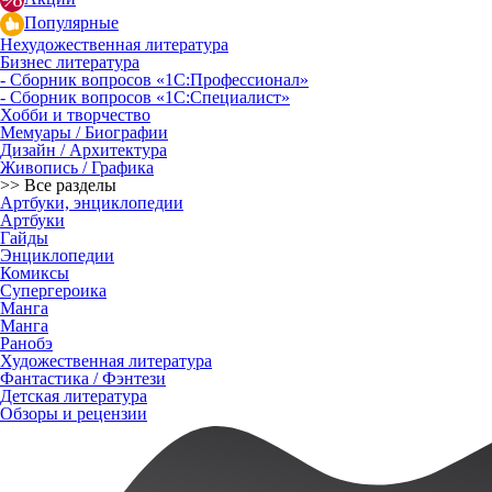
Популярные
Нехудожественная литература
Бизнес литература
- Сборник вопросов «1С:Профессионал»
- Сборник вопросов «1С:Специалист»
Хобби и творчество
Мемуары / Биографии
Дизайн / Архитектура
Живопись / Графика
>> Все разделы
Артбуки, энциклопедии
Артбуки
Гайды
Энциклопедии
Комиксы
Супергероика
Манга
Манга
Ранобэ
Художественная литература
Фантастика / Фэнтези
Детская литература
Обзоры и рецензии