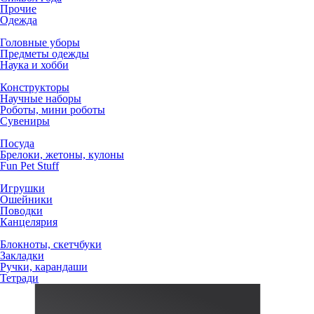
Прочие
Одежда
Головные уборы
Предметы одежды
Наука и хобби
Конструкторы
Научные наборы
Роботы, мини роботы
Сувениры
Посуда
Брелоки, жетоны, кулоны
Fun Pet Stuff
Игрушки
Ошейники
Поводки
Канцелярия
Блокноты, скетчбуки
Закладки
Ручки, карандаши
Тетради