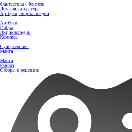
Фантастика / Фэнтези
Детская литература
Артбуки, энциклопедии
Артбуки
Гайды
Энциклопедии
Комиксы
Супергероика
Манга
Манга
Ранобэ
Обзоры и рецензии