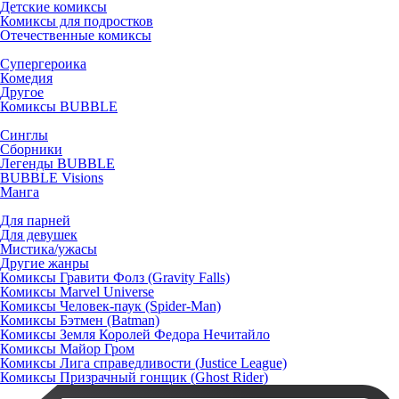
Детские комиксы
Комиксы для подростков
Отечественные комиксы
Супергероика
Комедия
Другое
Комиксы BUBBLE
Синглы
Сборники
Легенды BUBBLE
BUBBLE Visions
Манга
Для парней
Для девушек
Мистика/ужасы
Другие жанры
Комиксы Гравити Фолз (Gravity Falls)
Комиксы Marvel Universe
Комиксы Человек-паук (Spider-Man)
Комиксы Бэтмен (Batman)
Комиксы Земля Королей Федора Нечитайло
Комиксы Майор Гром
Комиксы Лига справедливости (Justice League)
Комиксы Призрачный гонщик (Ghost Rider)