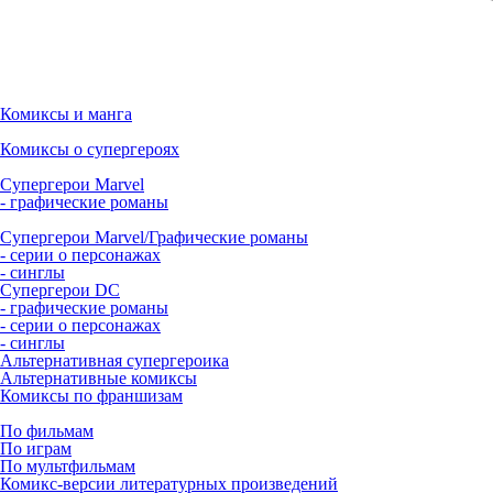
Комиксы и манга
Комиксы о супергероях
Супергерои Marvel
- графические романы
Супергерои Marvel/Графические романы
- серии о персонажах
- синглы
Супергерои DC
- графические романы
- серии о персонажах
- синглы
Альтернативная супергероика
Альтернативные комиксы
Комиксы по франшизам
По фильмам
По играм
По мультфильмам
Комикс-версии литературных произведений