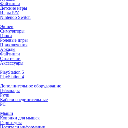
Файтинги
Детские игры
Игры Б/У
Nintendo Switch
Экшен
Симуляторы
Гонки
Ролевые игры
Приключения
Аркады
Файтинги
Стратегии
Аксессуары
PlayStation 5
PlayStation 4
Дополнительное оборудование
Геймпады
Рули
Кабели соединительные
PC
Мыши
Коврики для мышек
Гарнитуры
Носители информации