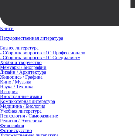
Книги
Нехудожественная литература
Бизнес литература
- Сборник вопросов «1С:Профессионал»
- Сборник вопросов «1С:Специалист»
Хобби и творчество
Мемуары / Биографии
Дизайн / Архитектура
Живопись / Графика
Кино / Музыка
Наука / Техника
История
Иностранные языки
Компьютерная литература
Медицина / Биология
Учебная литература
Психология / Саморазвитие
Религия / Эзотерика
Философия
Фотоискусство
Художественная литература