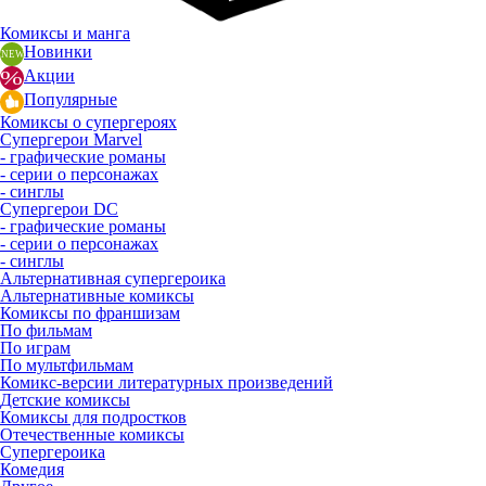
Комиксы и манга
Новинки
Акции
Популярные
Комиксы о супергероях
Супергерои Marvel
- графические романы
- серии о персонажах
- синглы
Супергерои DC
- графические романы
- серии о персонажах
- синглы
Альтернативная супергероика
Альтернативные комиксы
Комиксы по франшизам
По фильмам
По играм
По мультфильмам
Комикс-версии литературных произведений
Детские комиксы
Комиксы для подростков
Отечественные комиксы
Супергероика
Комедия