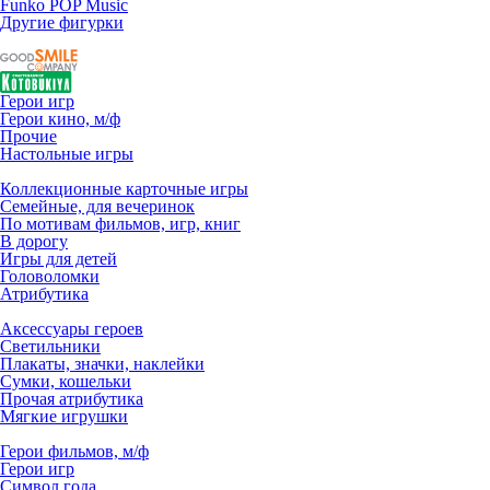
Funko POP Music
Другие фигурки
Герои игр
Герои кино, м/ф
Прочие
Настольные игры
Коллекционные карточные игры
Семейные, для вечеринок
По мотивам фильмов, игр, книг
В дорогу
Игры для детей
Головоломки
Атрибутика
Аксессуары героев
Светильники
Плакаты, значки, наклейки
Сумки, кошельки
Прочая атрибутика
Мягкие игрушки
Герои фильмов, м/ф
Герои игр
Символ года