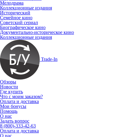
Мелодрама
Коллекционные издания
Исторический
Семейное кино
Советский сериал
Биографическое кино
Документально-историческое кино
Коллекционные издания
Trade-In
Обзоры
Новости
Где купить
Что с моим заказом?
Оплата и доставка
Мои бонусы
Помощь
О нас
Задать вопрос
8 (800)-333-42-63
Оплата и доставка
О нас