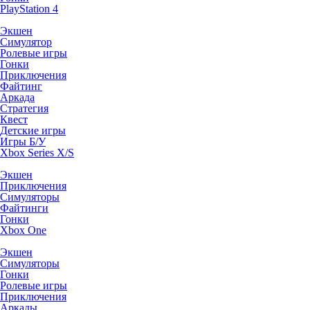
PlayStation 4
Экшен
Симулятор
Ролевые игры
Гонки
Приключения
Файтинг
Аркада
Стратегия
Квест
Детские игры
Игры Б/У
Xbox Series X/S
Экшен
Приключения
Симуляторы
Файтинги
Гонки
Xbox One
Экшен
Симуляторы
Гонки
Ролевые игры
Приключения
Аркады