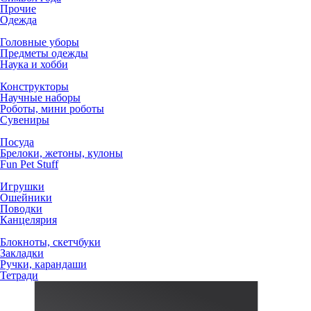
Прочие
Одежда
Головные уборы
Предметы одежды
Наука и хобби
Конструкторы
Научные наборы
Роботы, мини роботы
Сувениры
Посуда
Брелоки, жетоны, кулоны
Fun Pet Stuff
Игрушки
Ошейники
Поводки
Канцелярия
Блокноты, скетчбуки
Закладки
Ручки, карандаши
Тетради