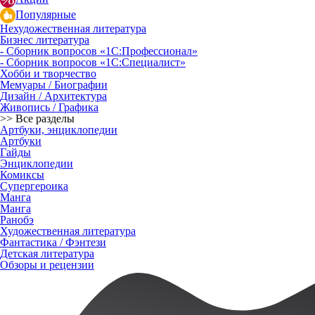
Популярные
Нехудожественная литература
Бизнес литература
- Сборник вопросов «1С:Профессионал»
- Сборник вопросов «1С:Специалист»
Хобби и творчество
Мемуары / Биографии
Дизайн / Архитектура
Живопись / Графика
>> Все разделы
Артбуки, энциклопедии
Артбуки
Гайды
Энциклопедии
Комиксы
Супергероика
Манга
Манга
Ранобэ
Художественная литература
Фантастика / Фэнтези
Детская литература
Обзоры и рецензии