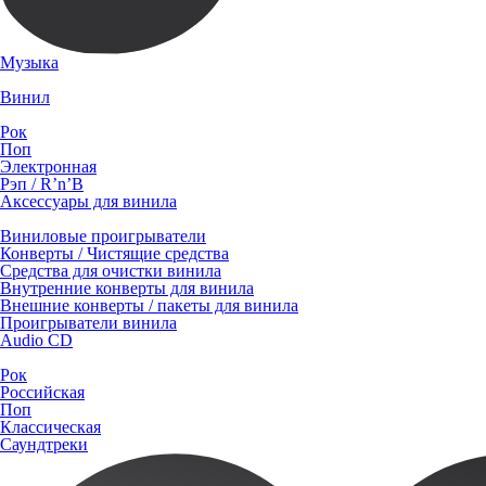
Музыка
Винил
Рок
Поп
Электронная
Рэп / R’n’B
Аксессуары для винила
Виниловые проигрыватели
Конверты / Чистящие средства
Средства для очистки винила
Внутренние конверты для винила
Внешние конверты / пакеты для винила
Проигрыватели винила
Audio CD
Рок
Российская
Поп
Классическая
Саундтреки