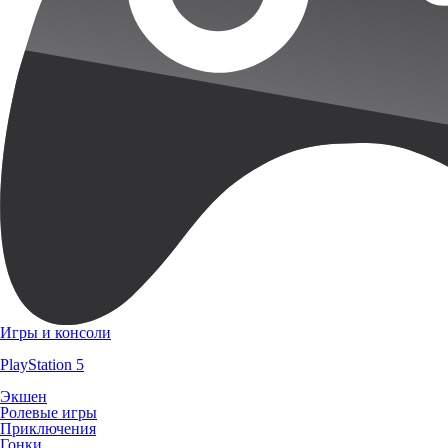
Игры и консоли
PlayStation 5
Экшен
Ролевые игры
Приключения
Гонки