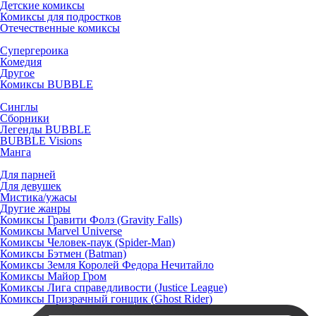
Детские комиксы
Комиксы для подростков
Отечественные комиксы
Супергероика
Комедия
Другое
Комиксы BUBBLE
Синглы
Сборники
Легенды BUBBLE
BUBBLE Visions
Манга
Для парней
Для девушек
Мистика/ужасы
Другие жанры
Комиксы Гравити Фолз (Gravity Falls)
Комиксы Marvel Universe
Комиксы Человек-паук (Spider-Man)
Комиксы Бэтмен (Batman)
Комиксы Земля Королей Федора Нечитайло
Комиксы Майор Гром
Комиксы Лига справедливости (Justice League)
Комиксы Призрачный гонщик (Ghost Rider)