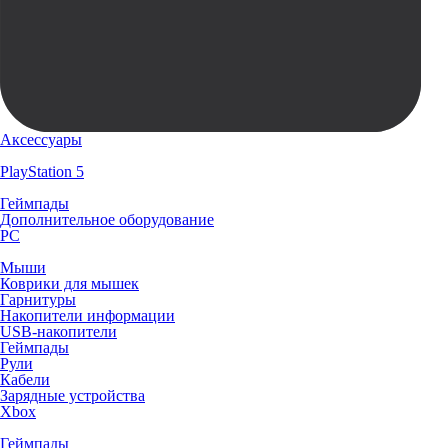
Аксессуары
PlayStation 5
Геймпады
Дополнительное оборудование
PC
Мыши
Коврики для мышек
Гарнитуры
Накопители информации
USB-накопители
Геймпады
Рули
Кабели
Зарядные устройства
Xbox
Геймпады