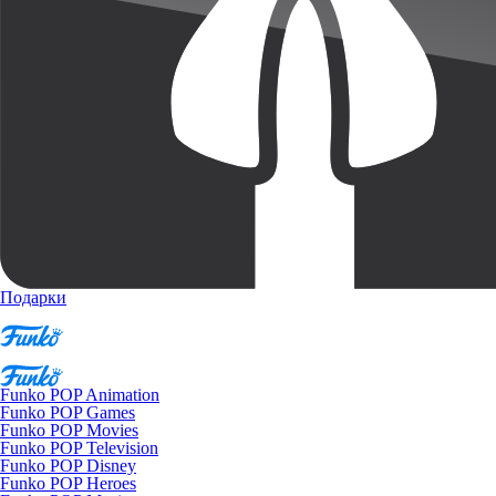
Подарки
Funko POP Animation
Funko POP Games
Funko POP Movies
Funko POP Television
Funko POP Disney
Funko POP Heroes