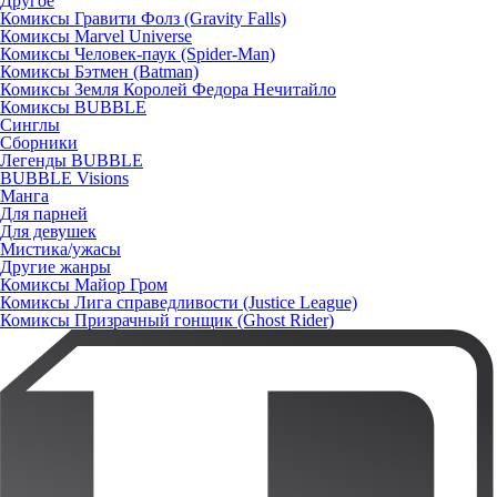
Другое
Комиксы Гравити Фолз (Gravity Falls)
Комиксы Marvel Universe
Комиксы Человек-паук (Spider-Man)
Комиксы Бэтмен (Batman)
Комиксы Земля Королей Федора Нечитайло
Комиксы BUBBLE
Синглы
Сборники
Легенды BUBBLE
BUBBLE Visions
Манга
Для парней
Для девушек
Мистика/ужасы
Другие жанры
Комиксы Майор Гром
Комиксы Лига справедливости (Justice League)
Комиксы Призрачный гонщик (Ghost Rider)