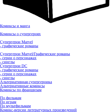
Комиксы и манга
Комиксы о супергероях
Супергерои Marvel
- графические романы
Супергерои Marvel/Графические романы
- серии о персонажах
- синглы
Супергерои DC
- графические романы
- серии о персонажах
- синглы
Альтернативная супергероика
Альтернативные комиксы
Комиксы по франшизам
По фильмам
По играм
По мультфильмам
Комикс-версии литературных произведений