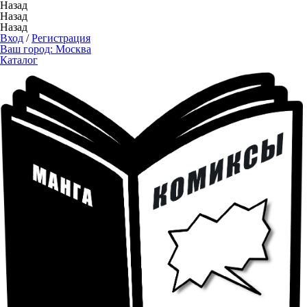
Назад
Назад
Назад
Вход
/
Регистрация
Ваш город:
Москва
Каталог