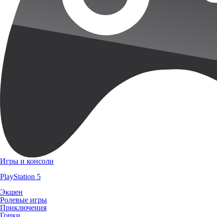
Игры и консоли
PlayStation 5
Экшен
Ролевые игры
Приключения
Гонки