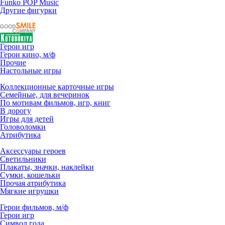
Funko POP Music
Другие фигурки
Герои игр
Герои кино, м/ф
Прочие
Настольные игры
Коллекционные карточные игры
Семейные, для вечеринок
По мотивам фильмов, игр, книг
В дорогу
Игры для детей
Головоломки
Атрибутика
Аксессуары героев
Светильники
Плакаты, значки, наклейки
Сумки, кошельки
Прочая атрибутика
Мягкие игрушки
Герои фильмов, м/ф
Герои игр
Символ года