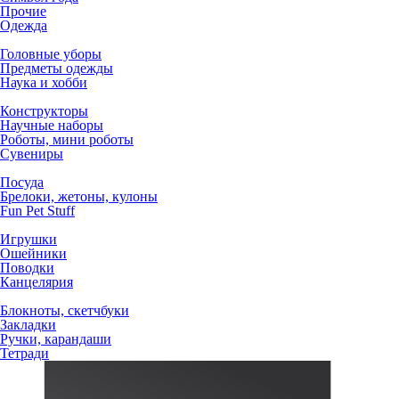
Прочие
Одежда
Головные уборы
Предметы одежды
Наука и хобби
Конструкторы
Научные наборы
Роботы, мини роботы
Сувениры
Посуда
Брелоки, жетоны, кулоны
Fun Pet Stuff
Игрушки
Ошейники
Поводки
Канцелярия
Блокноты, скетчбуки
Закладки
Ручки, карандаши
Тетради