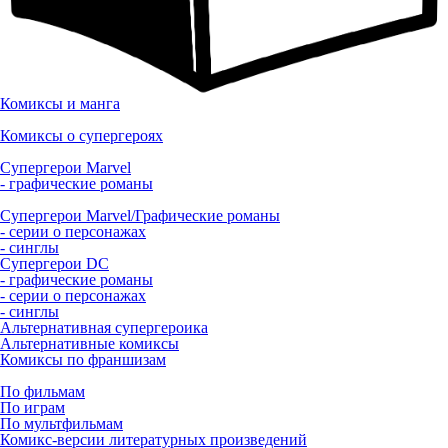
Комиксы и манга
Комиксы о супергероях
Супергерои Marvel
- графические романы
Супергерои Marvel/Графические романы
- серии о персонажах
- синглы
Супергерои DC
- графические романы
- серии о персонажах
- синглы
Альтернативная супергероика
Альтернативные комиксы
Комиксы по франшизам
По фильмам
По играм
По мультфильмам
Комикс-версии литературных произведений