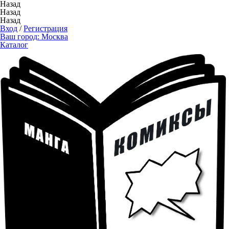
Назад
Назад
Назад
Вход
/
Регистрация
Ваш город:
Москва
Каталог