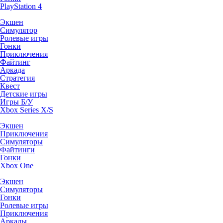
PlayStation 4
Экшен
Симулятор
Ролевые игры
Гонки
Приключения
Файтинг
Аркада
Стратегия
Квест
Детские игры
Игры Б/У
Xbox Series X/S
Экшен
Приключения
Симуляторы
Файтинги
Гонки
Xbox One
Экшен
Симуляторы
Гонки
Ролевые игры
Приключения
Аркады