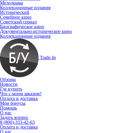
Мелодрама
Коллекционные издания
Исторический
Семейное кино
Советский сериал
Биографическое кино
Документально-историческое кино
Коллекционные издания
Trade-In
Обзоры
Новости
Где купить
Что с моим заказом?
Оплата и доставка
Мои бонусы
Помощь
О нас
Задать вопрос
8 (800)-333-42-63
Оплата и доставка
О нас