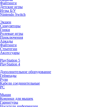
Файтинги
Детские игры
Игры Б/У
Nintendo Switch
Экшен
Симуляторы
Гонки
Ролевые игры
Приключения
Аркады
Файтинги
Стратегии
Аксессуары
PlayStation 5
PlayStation 4
Дополнительное оборудование
Геймпады
Рули
Кабели соединительные
PC
Мыши
Коврики для мышек
Гарнитуры
Носители информации