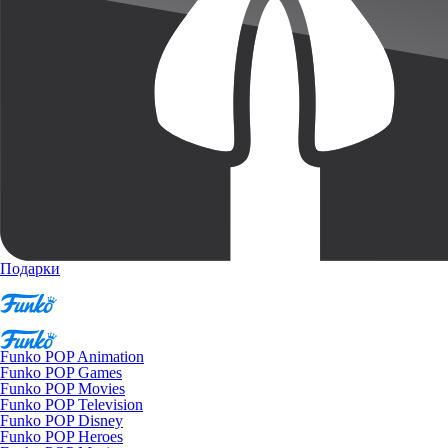
Подарки
Funko POP Animation
Funko POP Games
Funko POP Movies
Funko POP Television
Funko POP Disney
Funko POP Heroes