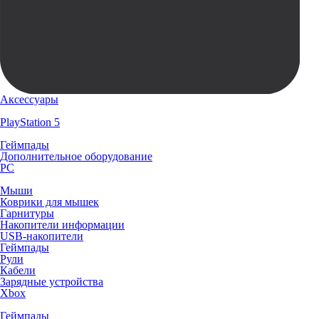
Аксессуары
PlayStation 5
Геймпады
Дополнительное оборудование
PC
Мыши
Коврики для мышек
Гарнитуры
Накопители информации
USB-накопители
Геймпады
Рули
Кабели
Зарядные устройства
Xbox
Геймпады