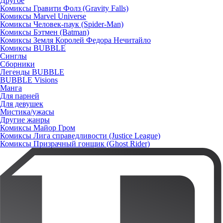
Другое
Комиксы Гравити Фолз (Gravity Falls)
Комиксы Marvel Universe
Комиксы Человек-паук (Spider-Man)
Комиксы Бэтмен (Batman)
Комиксы Земля Королей Федора Нечитайло
Комиксы BUBBLE
Синглы
Сборники
Легенды BUBBLE
BUBBLE Visions
Манга
Для парней
Для девушек
Мистика/ужасы
Другие жанры
Комиксы Майор Гром
Комиксы Лига справедливости (Justice League)
Комиксы Призрачный гонщик (Ghost Rider)