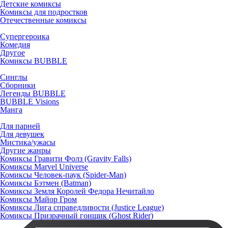
Детские комиксы
Комиксы для подростков
Отечественные комиксы
Супергероика
Комедия
Другое
Комиксы BUBBLE
Синглы
Сборники
Легенды BUBBLE
BUBBLE Visions
Манга
Для парней
Для девушек
Мистика/ужасы
Другие жанры
Комиксы Гравити Фолз (Gravity Falls)
Комиксы Marvel Universe
Комиксы Человек-паук (Spider-Man)
Комиксы Бэтмен (Batman)
Комиксы Земля Королей Федора Нечитайло
Комиксы Майор Гром
Комиксы Лига справедливости (Justice League)
Комиксы Призрачный гонщик (Ghost Rider)