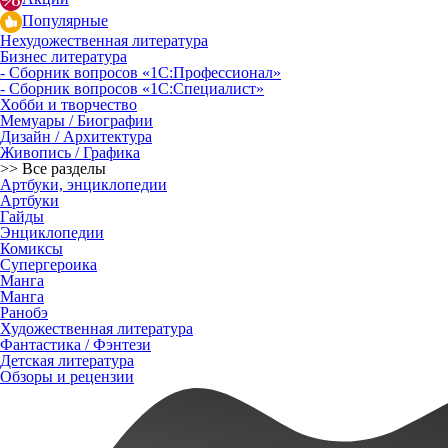
Популярные
Нехудожественная литература
Бизнес литература
- Сборник вопросов «1С:Профессионал»
- Сборник вопросов «1С:Специалист»
Хобби и творчество
Мемуары / Биографии
Дизайн / Архитектура
Живопись / Графика
>> Все разделы
Артбуки, энциклопедии
Артбуки
Гайды
Энциклопедии
Комиксы
Супергероика
Манга
Манга
Ранобэ
Художественная литература
Фантастика / Фэнтези
Детская литература
Обзоры и рецензии