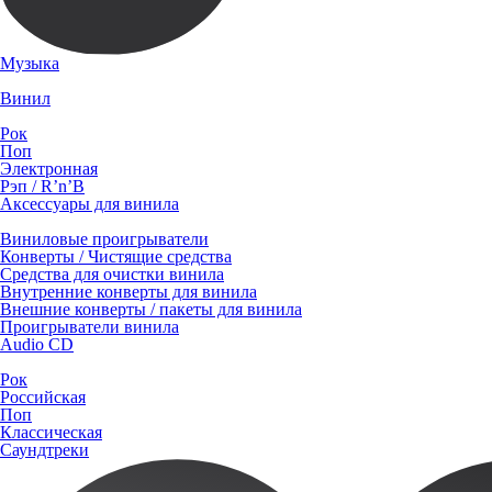
Музыка
Винил
Рок
Поп
Электронная
Рэп / R’n’B
Аксессуары для винила
Виниловые проигрыватели
Конверты / Чистящие средства
Средства для очистки винила
Внутренние конверты для винила
Внешние конверты / пакеты для винила
Проигрыватели винила
Audio CD
Рок
Российская
Поп
Классическая
Саундтреки