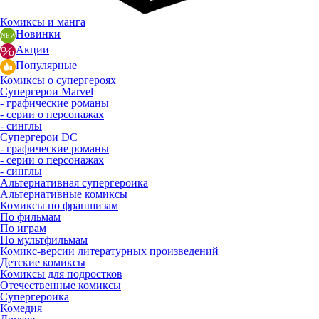
Комиксы и манга
Новинки
Акции
Популярные
Комиксы о супергероях
Супергерои Marvel
- графические романы
- серии о персонажах
- синглы
Супергерои DC
- графические романы
- серии о персонажах
- синглы
Альтернативная супергероика
Альтернативные комиксы
Комиксы по франшизам
По фильмам
По играм
По мультфильмам
Комикс-версии литературных произведений
Детские комиксы
Комиксы для подростков
Отечественные комиксы
Супергероика
Комедия