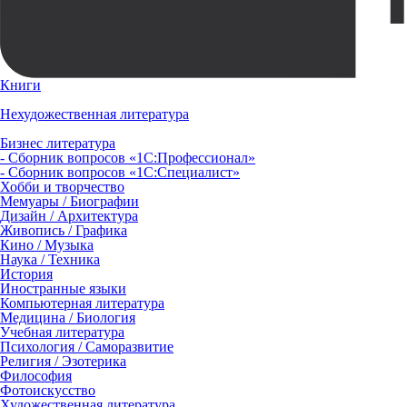
Книги
Нехудожественная литература
Бизнес литература
- Сборник вопросов «1С:Профессионал»
- Сборник вопросов «1С:Специалист»
Хобби и творчество
Мемуары / Биографии
Дизайн / Архитектура
Живопись / Графика
Кино / Музыка
Наука / Техника
История
Иностранные языки
Компьютерная литература
Медицина / Биология
Учебная литература
Психология / Саморазвитие
Религия / Эзотерика
Философия
Фотоискусство
Художественная литература