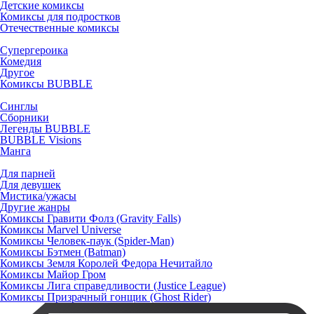
Детские комиксы
Комиксы для подростков
Отечественные комиксы
Супергероика
Комедия
Другое
Комиксы BUBBLE
Синглы
Сборники
Легенды BUBBLE
BUBBLE Visions
Манга
Для парней
Для девушек
Мистика/ужасы
Другие жанры
Комиксы Гравити Фолз (Gravity Falls)
Комиксы Marvel Universe
Комиксы Человек-паук (Spider-Man)
Комиксы Бэтмен (Batman)
Комиксы Земля Королей Федора Нечитайло
Комиксы Майор Гром
Комиксы Лига справедливости (Justice League)
Комиксы Призрачный гонщик (Ghost Rider)