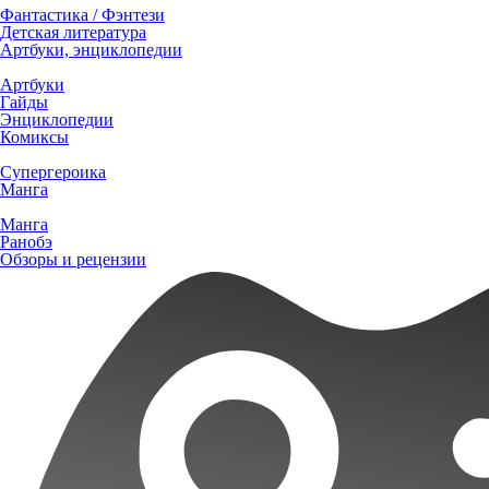
Фантастика / Фэнтези
Детская литература
Артбуки, энциклопедии
Артбуки
Гайды
Энциклопедии
Комиксы
Супергероика
Манга
Манга
Ранобэ
Обзоры и рецензии