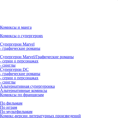
Комиксы и манга
Комиксы о супергероях
Супергерои Marvel
- графические романы
Супергерои Marvel/Графические романы
- серии о персонажах
- синглы
Супергерои DC
- графические романы
- серии о персонажах
- синглы
Альтернативная супергероика
Альтернативные комиксы
Комиксы по франшизам
По фильмам
По играм
По мультфильмам
Комикс-версии литературных произведений