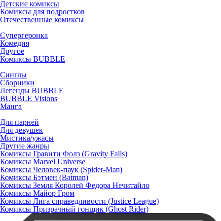
Детские комиксы
Комиксы для подростков
Отечественные комиксы
Супергероика
Комедия
Другое
Комиксы BUBBLE
Синглы
Сборники
Легенды BUBBLE
BUBBLE Visions
Манга
Для парней
Для девушек
Мистика/ужасы
Другие жанры
Комиксы Гравити Фолз (Gravity Falls)
Комиксы Marvel Universe
Комиксы Человек-паук (Spider-Man)
Комиксы Бэтмен (Batman)
Комиксы Земля Королей Федора Нечитайло
Комиксы Майор Гром
Комиксы Лига справедливости (Justice League)
Комиксы Призрачный гонщик (Ghost Rider)