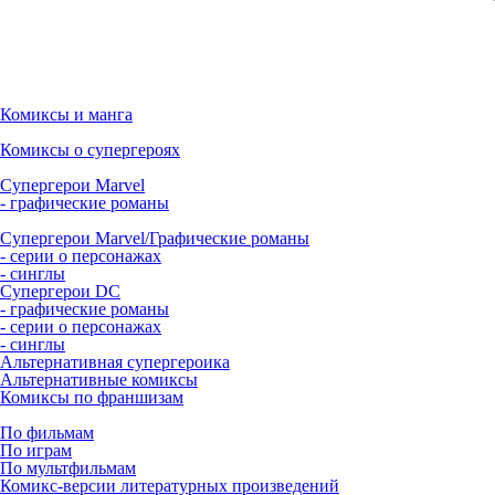
Комиксы и манга
Комиксы о супергероях
Супергерои Marvel
- графические романы
Супергерои Marvel/Графические романы
- серии о персонажах
- синглы
Супергерои DC
- графические романы
- серии о персонажах
- синглы
Альтернативная супергероика
Альтернативные комиксы
Комиксы по франшизам
По фильмам
По играм
По мультфильмам
Комикс-версии литературных произведений