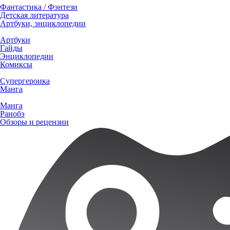
Фантастика / Фэнтези
Детская литература
Артбуки, энциклопедии
Артбуки
Гайды
Энциклопедии
Комиксы
Супергероика
Манга
Манга
Ранобэ
Обзоры и рецензии