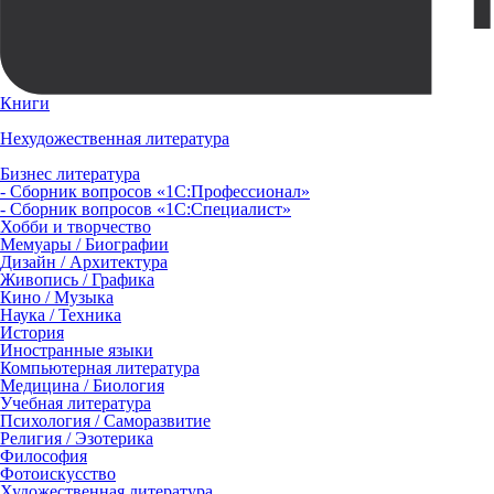
Книги
Нехудожественная литература
Бизнес литература
- Сборник вопросов «1С:Профессионал»
- Сборник вопросов «1С:Специалист»
Хобби и творчество
Мемуары / Биографии
Дизайн / Архитектура
Живопись / Графика
Кино / Музыка
Наука / Техника
История
Иностранные языки
Компьютерная литература
Медицина / Биология
Учебная литература
Психология / Саморазвитие
Религия / Эзотерика
Философия
Фотоискусство
Художественная литература