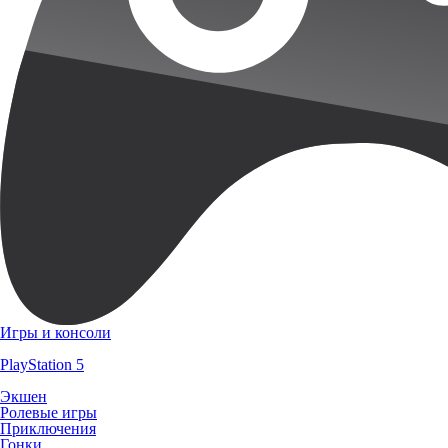
Игры и консоли
PlayStation 5
Экшен
Ролевые игры
Приключения
Гонки