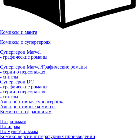
Комиксы и манга
Комиксы о супергероях
Супергерои Marvel
- графические романы
Супергерои Marvel/Графические романы
- серии о персонажах
- синглы
Супергерои DC
- графические романы
- серии о персонажах
- синглы
Альтернативная супергероика
Альтернативные комиксы
Комиксы по франшизам
По фильмам
По играм
По мультфильмам
Комикс-версии литературных произведений