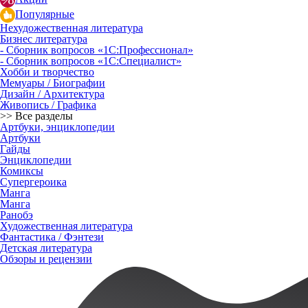
Популярные
Нехудожественная литература
Бизнес литература
- Сборник вопросов «1С:Профессионал»
- Сборник вопросов «1С:Специалист»
Хобби и творчество
Мемуары / Биографии
Дизайн / Архитектура
Живопись / Графика
>> Все разделы
Артбуки, энциклопедии
Артбуки
Гайды
Энциклопедии
Комиксы
Супергероика
Манга
Манга
Ранобэ
Художественная литература
Фантастика / Фэнтези
Детская литература
Обзоры и рецензии