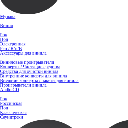
Музыка
Винил
Рок
Поп
Электронная
Рэп / R’n’B
Аксессуары для винила
Виниловые проигрыватели
Конверты / Чистящие средства
Средства для очистки винила
Внутренние конверты для винила
Внешние конверты / пакеты для винила
Проигрыватели винила
Audio CD
Рок
Российская
Поп
Классическая
Саундтреки