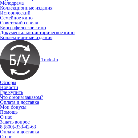
Мелодрама
Коллекционные издания
Исторический
Семейное кино
Советский сериал
Биографическое кино
Документально-историческое кино
Коллекционные издания
Trade-In
Обзоры
Новости
Где купить
Что с моим заказом?
Оплата и доставка
Мои бонусы
Помощь
О нас
Задать вопрос
8 (800)-333-42-63
Оплата и доставка
О нас