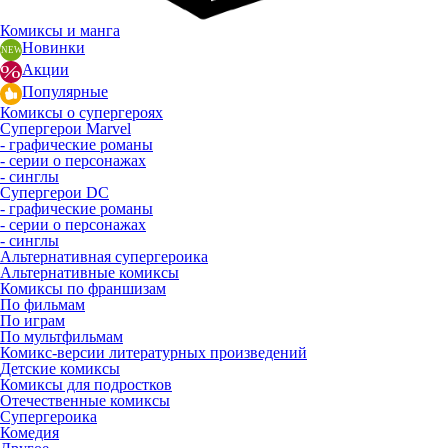
Комиксы и манга
Новинки
Акции
Популярные
Комиксы о супергероях
Супергерои Marvel
- графические романы
- серии о персонажах
- синглы
Супергерои DC
- графические романы
- серии о персонажах
- синглы
Альтернативная супергероика
Альтернативные комиксы
Комиксы по франшизам
По фильмам
По играм
По мультфильмам
Комикс-версии литературных произведений
Детские комиксы
Комиксы для подростков
Отечественные комиксы
Супергероика
Комедия