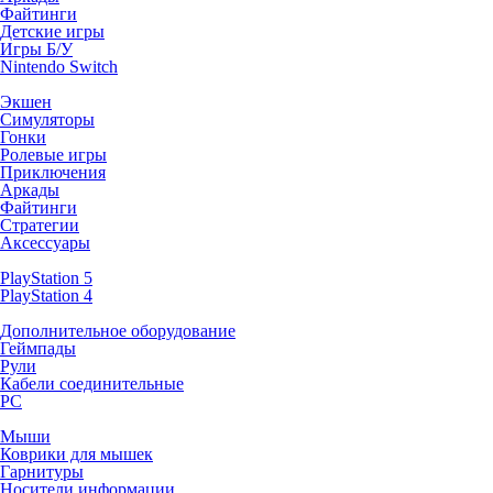
Файтинги
Детские игры
Игры Б/У
Nintendo Switch
Экшен
Симуляторы
Гонки
Ролевые игры
Приключения
Аркады
Файтинги
Стратегии
Аксессуары
PlayStation 5
PlayStation 4
Дополнительное оборудование
Геймпады
Рули
Кабели соединительные
PC
Мыши
Коврики для мышек
Гарнитуры
Носители информации