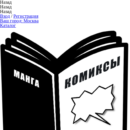
Назад
Назад
Назад
Вход
/
Регистрация
Ваш город:
Москва
Каталог