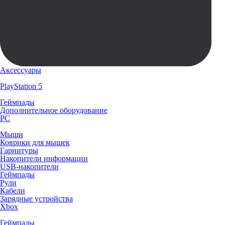
Аксессуары
PlayStation 5
Геймпады
Дополнительное оборудование
PC
Мыши
Коврики для мышек
Гарнитуры
Накопители информации
USB-накопители
Геймпады
Рули
Кабели
Зарядные устройства
Xbox
Геймпады