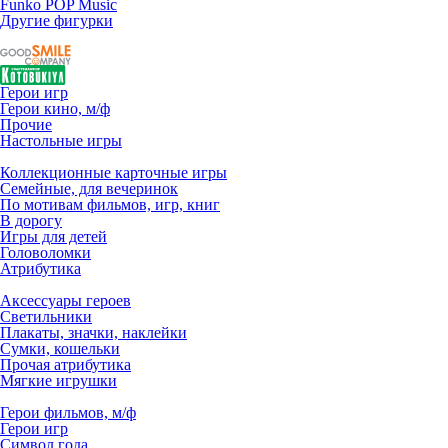
Funko POP Music
Другие фигурки
Герои игр
Герои кино, м/ф
Прочие
Настольные игры
Коллекционные карточные игры
Семейные, для вечеринок
По мотивам фильмов, игр, книг
В дорогу
Игры для детей
Головоломки
Атрибутика
Аксессуары героев
Светильники
Плакаты, значки, наклейки
Сумки, кошельки
Прочая атрибутика
Мягкие игрушки
Герои фильмов, м/ф
Герои игр
Символ года