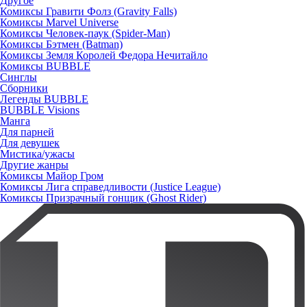
Другое
Комиксы Гравити Фолз (Gravity Falls)
Комиксы Marvel Universe
Комиксы Человек-паук (Spider-Man)
Комиксы Бэтмен (Batman)
Комиксы Земля Королей Федора Нечитайло
Комиксы BUBBLE
Синглы
Сборники
Легенды BUBBLE
BUBBLE Visions
Манга
Для парней
Для девушек
Мистика/ужасы
Другие жанры
Комиксы Майор Гром
Комиксы Лига справедливости (Justice League)
Комиксы Призрачный гонщик (Ghost Rider)