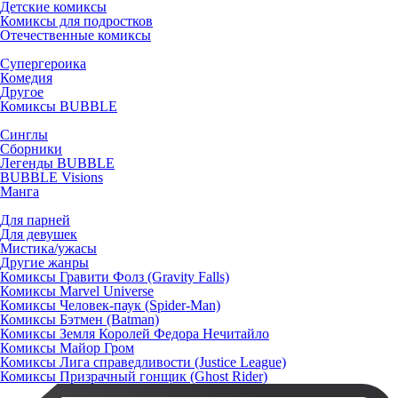
Детские комиксы
Комиксы для подростков
Отечественные комиксы
Супергероика
Комедия
Другое
Комиксы BUBBLE
Синглы
Сборники
Легенды BUBBLE
BUBBLE Visions
Манга
Для парней
Для девушек
Мистика/ужасы
Другие жанры
Комиксы Гравити Фолз (Gravity Falls)
Комиксы Marvel Universe
Комиксы Человек-паук (Spider-Man)
Комиксы Бэтмен (Batman)
Комиксы Земля Королей Федора Нечитайло
Комиксы Майор Гром
Комиксы Лига справедливости (Justice League)
Комиксы Призрачный гонщик (Ghost Rider)