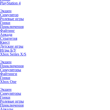
PlayStation 4
Экшен
Симулятор
Ролевые игры
Гонки
Приключения
Файтинг
Аркада
Стратегия
Квест
Детские игры
Игры Б/У
Xbox Series X/S
Экшен
Приключения
Симуляторы
Файтинги
Гонки
Xbox One
Экшен
Симуляторы
Гонки
Ролевые игры
Приключения
Аркады