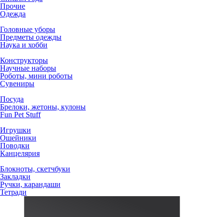
Прочие
Одежда
Головные уборы
Предметы одежды
Наука и хобби
Конструкторы
Научные наборы
Роботы, мини роботы
Сувениры
Посуда
Брелоки, жетоны, кулоны
Fun Pet Stuff
Игрушки
Ошейники
Поводки
Канцелярия
Блокноты, скетчбуки
Закладки
Ручки, карандаши
Тетради