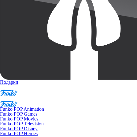
Подарки
Funko POP Animation
Funko POP Games
Funko POP Movies
Funko POP Television
Funko POP Disney
Funko POP Heroes