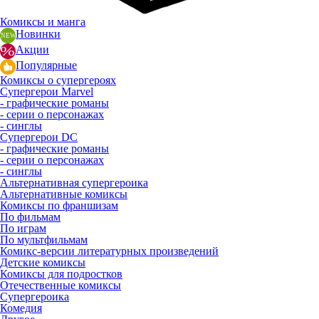
Комиксы и манга
Новинки
Акции
Популярные
Комиксы о супергероях
Супергерои Marvel
- графические романы
- серии о персонажах
- синглы
Супергерои DC
- графические романы
- серии о персонажах
- синглы
Альтернативная супергероика
Альтернативные комиксы
Комиксы по франшизам
По фильмам
По играм
По мультфильмам
Комикс-версии литературных произведений
Детские комиксы
Комиксы для подростков
Отечественные комиксы
Супергероика
Комедия