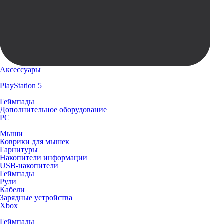
Аксессуары
PlayStation 5
Геймпады
Дополнительное оборудование
PC
Мыши
Коврики для мышек
Гарнитуры
Накопители информации
USB-накопители
Геймпады
Рули
Кабели
Зарядные устройства
Xbox
Геймпады