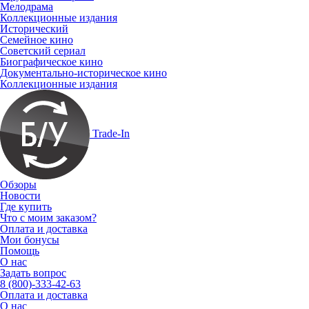
Мелодрама
Коллекционные издания
Исторический
Семейное кино
Советский сериал
Биографическое кино
Документально-историческое кино
Коллекционные издания
Trade-In
Обзоры
Новости
Где купить
Что с моим заказом?
Оплата и доставка
Мои бонусы
Помощь
О нас
Задать вопрос
8 (800)-333-42-63
Оплата и доставка
О нас