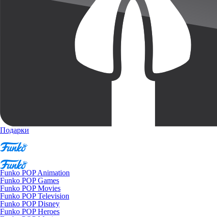
Подарки
Funko POP Animation
Funko POP Games
Funko POP Movies
Funko POP Television
Funko POP Disney
Funko POP Heroes