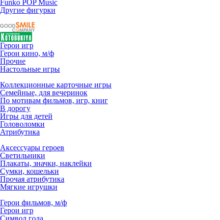
Funko POP Music
Другие фигурки
Герои игр
Герои кино, м/ф
Прочие
Настольные игры
Коллекционные карточные игры
Семейные, для вечеринок
По мотивам фильмов, игр, книг
В дорогу
Игры для детей
Головоломки
Атрибутика
Аксессуары героев
Светильники
Плакаты, значки, наклейки
Сумки, кошельки
Прочая атрибутика
Мягкие игрушки
Герои фильмов, м/ф
Герои игр
Символ года