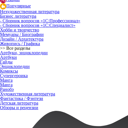
Популярные
Нехудожественная литература
Бизнес литература
- Сборник вопросов «1С:Профессионал»
- Сборник вопросов «1С:Специалист»
Хобби и творчество
Мемуары / Биографии
Дизайн / Архитектура
Живопись / Графика
>> Все разделы
Артбуки, энциклопедии
Артбуки
Гайды
Энциклопедии
Комиксы
Супергероика
Манга
Манга
Ранобэ
Художественная литература
Фантастика / Фэнтези
Детская литература
Обзоры и рецензии