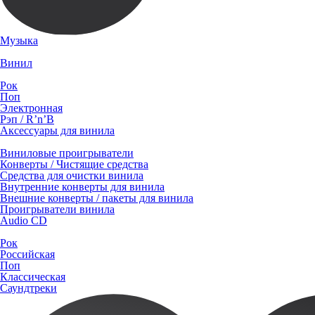
Музыка
Винил
Рок
Поп
Электронная
Рэп / R’n’B
Аксессуары для винила
Виниловые проигрыватели
Конверты / Чистящие средства
Средства для очистки винила
Внутренние конверты для винила
Внешние конверты / пакеты для винила
Проигрыватели винила
Audio CD
Рок
Российская
Поп
Классическая
Саундтреки