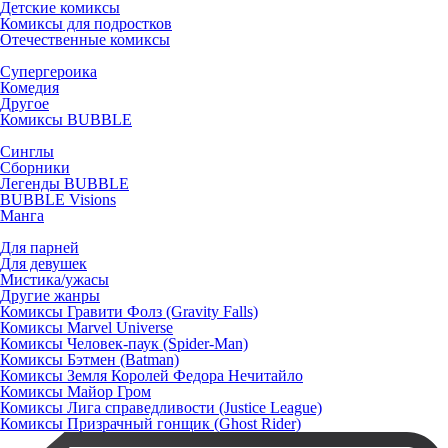
Детские комиксы
Комиксы для подростков
Отечественные комиксы
Супергероика
Комедия
Другое
Комиксы BUBBLE
Синглы
Сборники
Легенды BUBBLE
BUBBLE Visions
Манга
Для парней
Для девушек
Мистика/ужасы
Другие жанры
Комиксы Гравити Фолз (Gravity Falls)
Комиксы Marvel Universe
Комиксы Человек-паук (Spider-Man)
Комиксы Бэтмен (Batman)
Комиксы Земля Королей Федора Нечитайло
Комиксы Майор Гром
Комиксы Лига справедливости (Justice League)
Комиксы Призрачный гонщик (Ghost Rider)