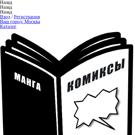
Назад
Назад
Назад
Вход
/
Регистрация
Ваш город:
Москва
Каталог