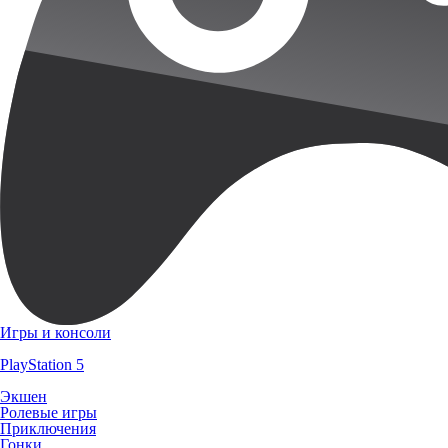
Игры и консоли
PlayStation 5
Экшен
Ролевые игры
Приключения
Гонки