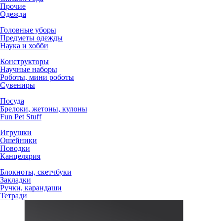
Прочие
Одежда
Головные уборы
Предметы одежды
Наука и хобби
Конструкторы
Научные наборы
Роботы, мини роботы
Сувениры
Посуда
Брелоки, жетоны, кулоны
Fun Pet Stuff
Игрушки
Ошейники
Поводки
Канцелярия
Блокноты, скетчбуки
Закладки
Ручки, карандаши
Тетради