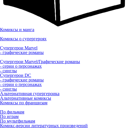
Комиксы и манга
Комиксы о супергероях
Супергерои Marvel
- графические романы
Супергерои Marvel/Графические романы
- серии о персонажах
- синглы
Супергерои DC
- графические романы
- серии о персонажах
- синглы
Альтернативная супергероика
Альтернативные комиксы
Комиксы по франшизам
По фильмам
По играм
По мультфильмам
Комикс-версии литературных произведений