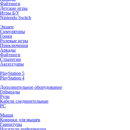
Файтинги
Детские игры
Игры Б/У
Nintendo Switch
Экшен
Симуляторы
Гонки
Ролевые игры
Приключения
Аркады
Файтинги
Стратегии
Аксессуары
PlayStation 5
PlayStation 4
Дополнительное оборудование
Геймпады
Рули
Кабели соединительные
PC
Мыши
Коврики для мышек
Гарнитуры
Носители информации