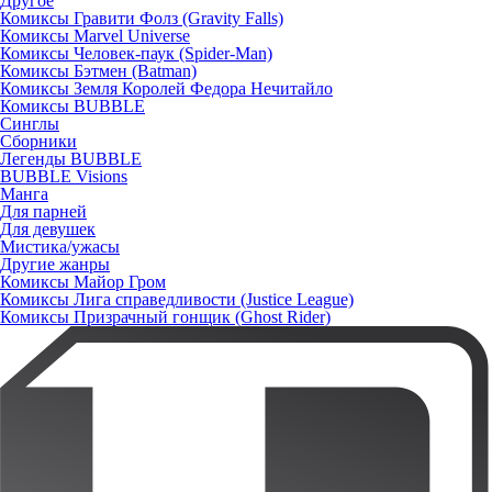
Другое
Комиксы Гравити Фолз (Gravity Falls)
Комиксы Marvel Universe
Комиксы Человек-паук (Spider-Man)
Комиксы Бэтмен (Batman)
Комиксы Земля Королей Федора Нечитайло
Комиксы BUBBLE
Синглы
Сборники
Легенды BUBBLE
BUBBLE Visions
Манга
Для парней
Для девушек
Мистика/ужасы
Другие жанры
Комиксы Майор Гром
Комиксы Лига справедливости (Justice League)
Комиксы Призрачный гонщик (Ghost Rider)