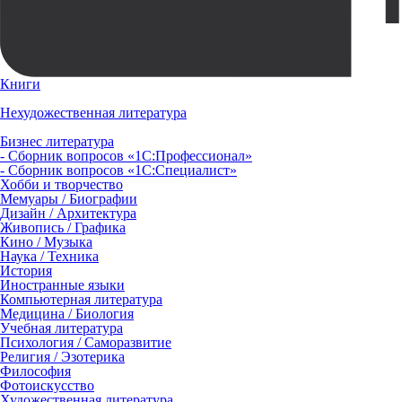
Книги
Нехудожественная литература
Бизнес литература
- Сборник вопросов «1С:Профессионал»
- Сборник вопросов «1С:Специалист»
Хобби и творчество
Мемуары / Биографии
Дизайн / Архитектура
Живопись / Графика
Кино / Музыка
Наука / Техника
История
Иностранные языки
Компьютерная литература
Медицина / Биология
Учебная литература
Психология / Саморазвитие
Религия / Эзотерика
Философия
Фотоискусство
Художественная литература