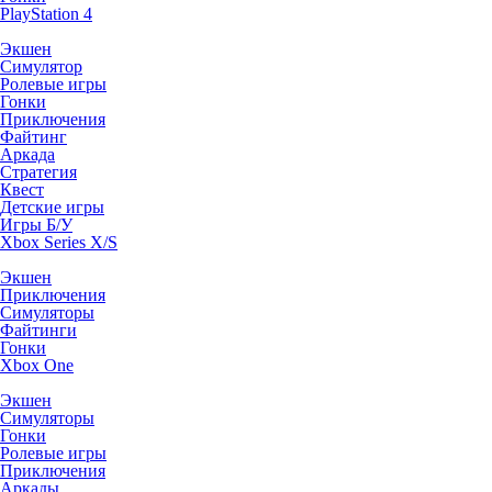
PlayStation 4
Экшен
Симулятор
Ролевые игры
Гонки
Приключения
Файтинг
Аркада
Стратегия
Квест
Детские игры
Игры Б/У
Xbox Series X/S
Экшен
Приключения
Симуляторы
Файтинги
Гонки
Xbox One
Экшен
Симуляторы
Гонки
Ролевые игры
Приключения
Аркады