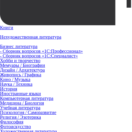
Книги
Нехудожественная литература
Бизнес литература
- Сборник вопросов «1С:Профессионал»
- Сборник вопросов «1С:Специалист»
Хобби и творчество
Мемуары / Биографии
Дизайн / Архитектура
Живопись / Графика
Кино / Музыка
Наука / Техника
История
Иностранные языки
Компьютерная литература
Медицина / Биология
Учебная литература
Психология / Саморазвитие
Религия / Эзотерика
Философия
Фотоискусство
Художественная литература