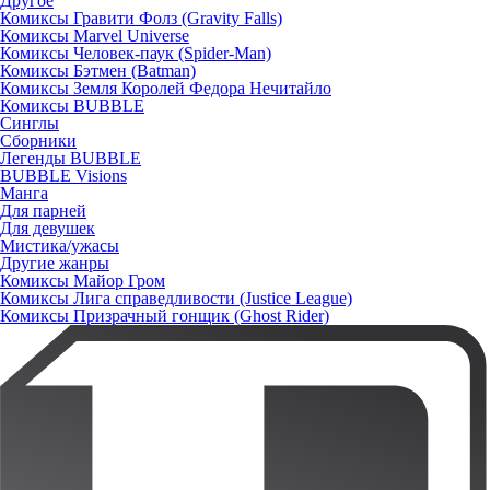
Другое
Комиксы Гравити Фолз (Gravity Falls)
Комиксы Marvel Universe
Комиксы Человек-паук (Spider-Man)
Комиксы Бэтмен (Batman)
Комиксы Земля Королей Федора Нечитайло
Комиксы BUBBLE
Синглы
Сборники
Легенды BUBBLE
BUBBLE Visions
Манга
Для парней
Для девушек
Мистика/ужасы
Другие жанры
Комиксы Майор Гром
Комиксы Лига справедливости (Justice League)
Комиксы Призрачный гонщик (Ghost Rider)