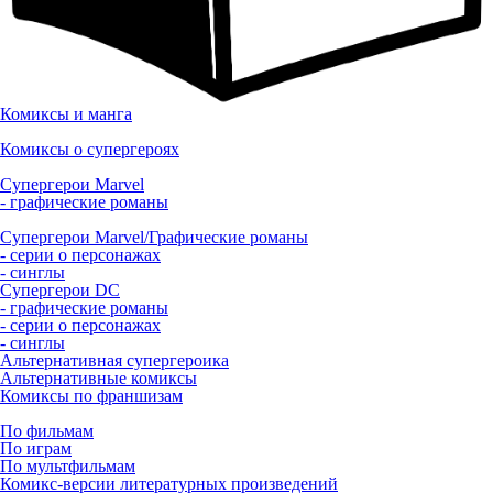
Комиксы и манга
Комиксы о супергероях
Супергерои Marvel
- графические романы
Супергерои Marvel/Графические романы
- серии о персонажах
- синглы
Супергерои DC
- графические романы
- серии о персонажах
- синглы
Альтернативная супергероика
Альтернативные комиксы
Комиксы по франшизам
По фильмам
По играм
По мультфильмам
Комикс-версии литературных произведений