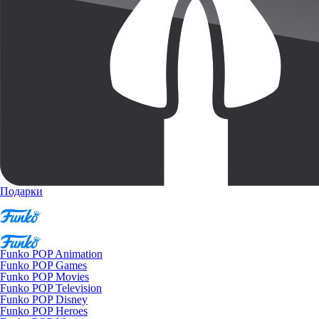
Подарки
Funko POP Animation
Funko POP Games
Funko POP Movies
Funko POP Television
Funko POP Disney
Funko POP Heroes