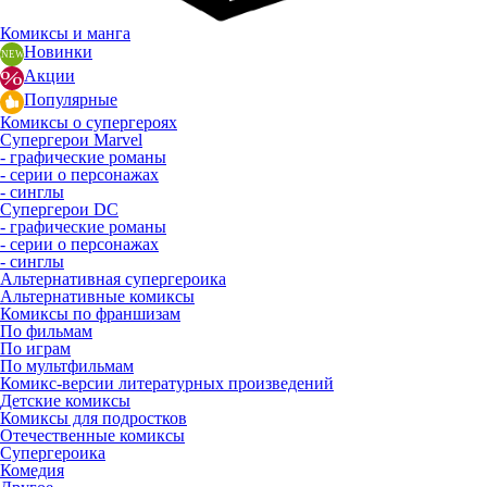
Комиксы и манга
Новинки
Акции
Популярные
Комиксы о супергероях
Супергерои Marvel
- графические романы
- серии о персонажах
- синглы
Супергерои DC
- графические романы
- серии о персонажах
- синглы
Альтернативная супергероика
Альтернативные комиксы
Комиксы по франшизам
По фильмам
По играм
По мультфильмам
Комикс-версии литературных произведений
Детские комиксы
Комиксы для подростков
Отечественные комиксы
Супергероика
Комедия