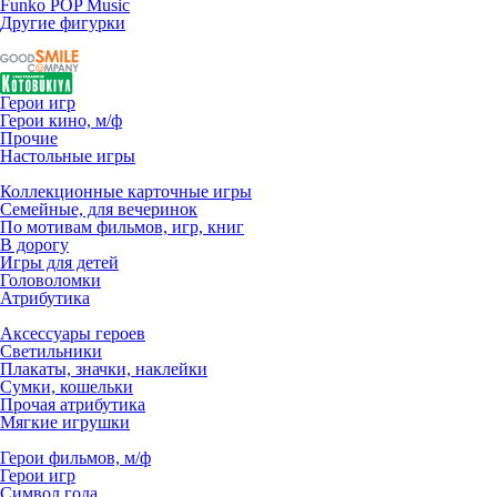
Funko POP Music
Другие фигурки
Герои игр
Герои кино, м/ф
Прочие
Настольные игры
Коллекционные карточные игры
Семейные, для вечеринок
По мотивам фильмов, игр, книг
В дорогу
Игры для детей
Головоломки
Атрибутика
Аксессуары героев
Светильники
Плакаты, значки, наклейки
Сумки, кошельки
Прочая атрибутика
Мягкие игрушки
Герои фильмов, м/ф
Герои игр
Символ года