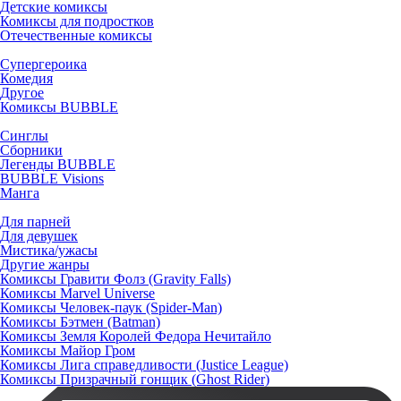
Детские комиксы
Комиксы для подростков
Отечественные комиксы
Супергероика
Комедия
Другое
Комиксы BUBBLE
Синглы
Сборники
Легенды BUBBLE
BUBBLE Visions
Манга
Для парней
Для девушек
Мистика/ужасы
Другие жанры
Комиксы Гравити Фолз (Gravity Falls)
Комиксы Marvel Universe
Комиксы Человек-паук (Spider-Man)
Комиксы Бэтмен (Batman)
Комиксы Земля Королей Федора Нечитайло
Комиксы Майор Гром
Комиксы Лига справедливости (Justice League)
Комиксы Призрачный гонщик (Ghost Rider)