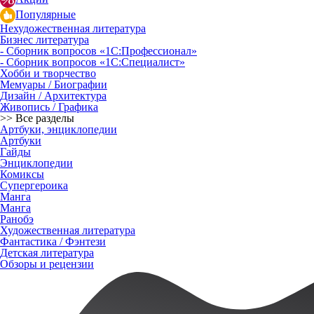
Популярные
Нехудожественная литература
Бизнес литература
- Сборник вопросов «1С:Профессионал»
- Сборник вопросов «1С:Специалист»
Хобби и творчество
Мемуары / Биографии
Дизайн / Архитектура
Живопись / Графика
>> Все разделы
Артбуки, энциклопедии
Артбуки
Гайды
Энциклопедии
Комиксы
Супергероика
Манга
Манга
Ранобэ
Художественная литература
Фантастика / Фэнтези
Детская литература
Обзоры и рецензии