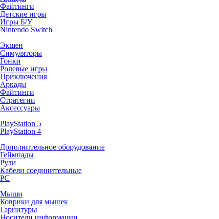
Файтинги
Детские игры
Игры Б/У
Nintendo Switch
Экшен
Симуляторы
Гонки
Ролевые игры
Приключения
Аркады
Файтинги
Стратегии
Аксессуары
PlayStation 5
PlayStation 4
Дополнительное оборудование
Геймпады
Рули
Кабели соединительные
PC
Мыши
Коврики для мышек
Гарнитуры
Носители информации