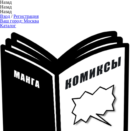
Назад
Назад
Назад
Вход
/
Регистрация
Ваш город:
Москва
Каталог