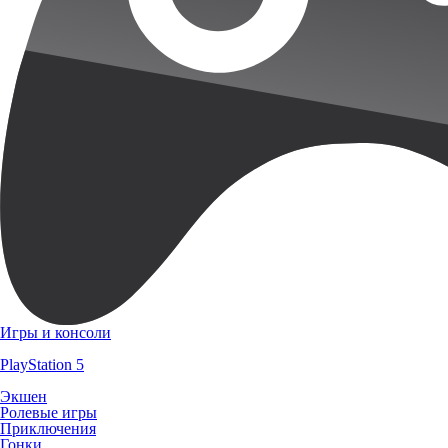
Игры и консоли
PlayStation 5
Экшен
Ролевые игры
Приключения
Гонки