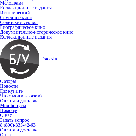
Мелодрама
Коллекционные издания
Исторический
Семейное кино
Советский сериал
Биографическое кино
Документально-историческое кино
Коллекционные издания
Trade-In
Обзоры
Новости
Где купить
Что с моим заказом?
Оплата и доставка
Мои бонусы
Помощь
О нас
Задать вопрос
8 (800)-333-42-63
Оплата и доставка
О нас