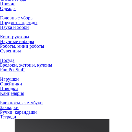
Прочие
Одежда
Головные уборы
Предметы одежды
Наука и хобби
Конструкторы
Научные наборы
Роботы, мини роботы
Сувениры
Посуда
Брелоки, жетоны, кулоны
Fun Pet Stuff
Игрушки
Ошейники
Поводки
Канцелярия
Блокноты, скетчбуки
Закладки
Ручки, карандаши
Тетради