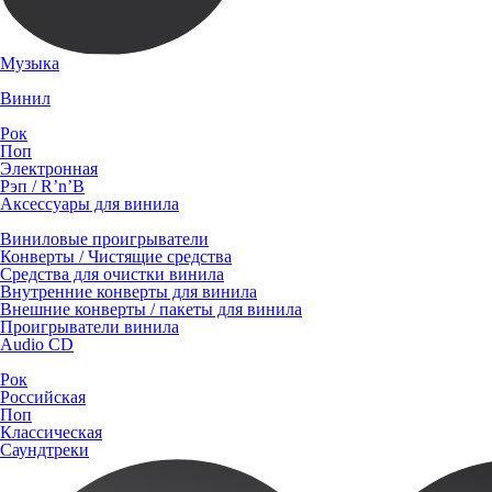
Музыка
Винил
Рок
Поп
Электронная
Рэп / R’n’B
Аксессуары для винила
Виниловые проигрыватели
Конверты / Чистящие средства
Средства для очистки винила
Внутренние конверты для винила
Внешние конверты / пакеты для винила
Проигрыватели винила
Audio CD
Рок
Российская
Поп
Классическая
Саундтреки