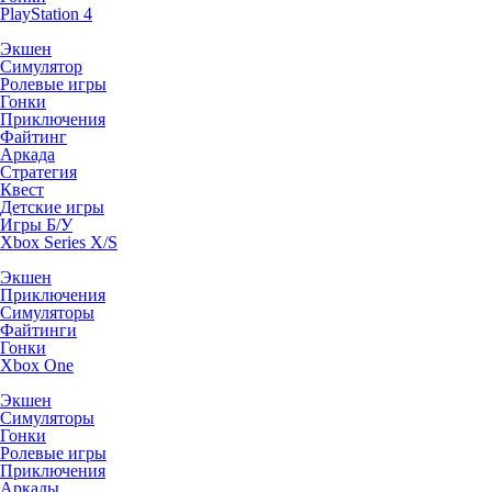
PlayStation 4
Экшен
Симулятор
Ролевые игры
Гонки
Приключения
Файтинг
Аркада
Стратегия
Квест
Детские игры
Игры Б/У
Xbox Series X/S
Экшен
Приключения
Симуляторы
Файтинги
Гонки
Xbox One
Экшен
Симуляторы
Гонки
Ролевые игры
Приключения
Аркады