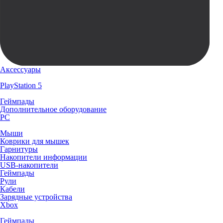
Аксессуары
PlayStation 5
Геймпады
Дополнительное оборудование
PC
Мыши
Коврики для мышек
Гарнитуры
Накопители информации
USB-накопители
Геймпады
Рули
Кабели
Зарядные устройства
Xbox
Геймпады