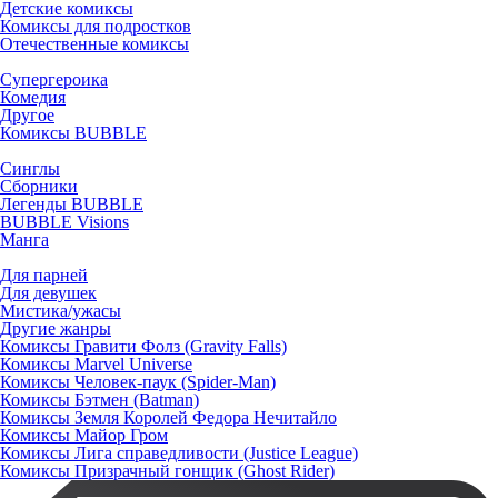
Детские комиксы
Комиксы для подростков
Отечественные комиксы
Супергероика
Комедия
Другое
Комиксы BUBBLE
Синглы
Сборники
Легенды BUBBLE
BUBBLE Visions
Манга
Для парней
Для девушек
Мистика/ужасы
Другие жанры
Комиксы Гравити Фолз (Gravity Falls)
Комиксы Marvel Universe
Комиксы Человек-паук (Spider-Man)
Комиксы Бэтмен (Batman)
Комиксы Земля Королей Федора Нечитайло
Комиксы Майор Гром
Комиксы Лига справедливости (Justice League)
Комиксы Призрачный гонщик (Ghost Rider)