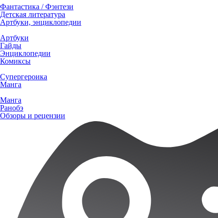
Фантастика / Фэнтези
Детская литература
Артбуки, энциклопедии
Артбуки
Гайды
Энциклопедии
Комиксы
Супергероика
Манга
Манга
Ранобэ
Обзоры и рецензии