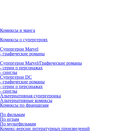
Комиксы и манга
Комиксы о супергероях
Супергерои Marvel
- графические романы
Супергерои Marvel/Графические романы
- серии о персонажах
- синглы
Супергерои DC
- графические романы
- серии о персонажах
- синглы
Альтернативная супергероика
Альтернативные комиксы
Комиксы по франшизам
По фильмам
По играм
По мультфильмам
Комикс-версии литературных произведений