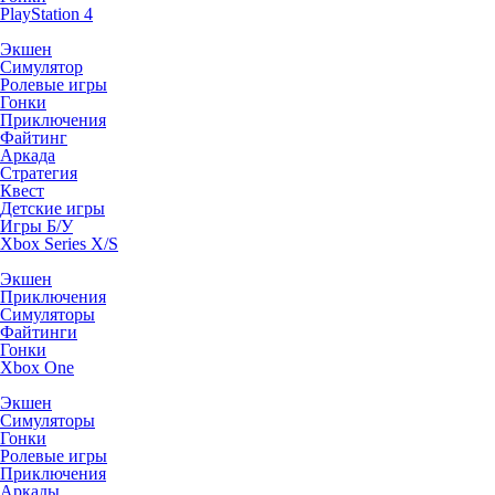
PlayStation 4
Экшен
Симулятор
Ролевые игры
Гонки
Приключения
Файтинг
Аркада
Стратегия
Квест
Детские игры
Игры Б/У
Xbox Series X/S
Экшен
Приключения
Симуляторы
Файтинги
Гонки
Xbox One
Экшен
Симуляторы
Гонки
Ролевые игры
Приключения
Аркады