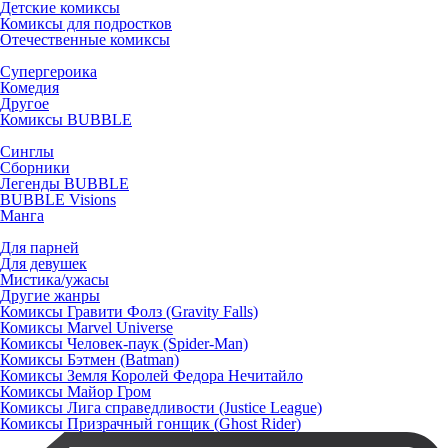
Детские комиксы
Комиксы для подростков
Отечественные комиксы
Супергероика
Комедия
Другое
Комиксы BUBBLE
Синглы
Сборники
Легенды BUBBLE
BUBBLE Visions
Манга
Для парней
Для девушек
Мистика/ужасы
Другие жанры
Комиксы Гравити Фолз (Gravity Falls)
Комиксы Marvel Universe
Комиксы Человек-паук (Spider-Man)
Комиксы Бэтмен (Batman)
Комиксы Земля Королей Федора Нечитайло
Комиксы Майор Гром
Комиксы Лига справедливости (Justice League)
Комиксы Призрачный гонщик (Ghost Rider)