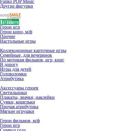
Funko POP Music
Другие фигурки
Герои игр
Герои кино, м/ф
Прочие
Настольные игры
Коллекционные карточные игры
Семейные, для вечеринок
По мотивам фильмов, игр, книг
В дорогу
Игры для детей
Головоломки
Атрибутика
Аксессуары героев
Светильники
Плакаты, значки, наклейки
Сумки, кошельки
Прочая атрибутика
Мягкие игрушки
Герои фильмов, м/ф
Герои игр
Символ года