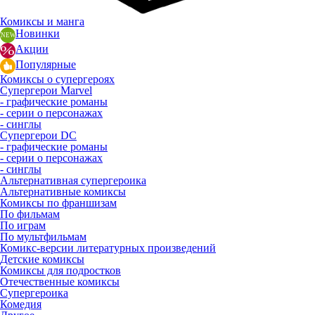
Комиксы и манга
Новинки
Акции
Популярные
Комиксы о супергероях
Супергерои Marvel
- графические романы
- серии о персонажах
- синглы
Супергерои DC
- графические романы
- серии о персонажах
- синглы
Альтернативная супергероика
Альтернативные комиксы
Комиксы по франшизам
По фильмам
По играм
По мультфильмам
Комикс-версии литературных произведений
Детские комиксы
Комиксы для подростков
Отечественные комиксы
Супергероика
Комедия