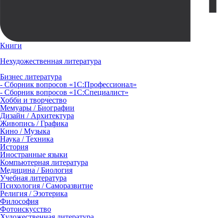
Книги
Нехудожественная литература
Бизнес литература
- Сборник вопросов «1С:Профессионал»
- Сборник вопросов «1С:Специалист»
Хобби и творчество
Мемуары / Биографии
Дизайн / Архитектура
Живопись / Графика
Кино / Музыка
Наука / Техника
История
Иностранные языки
Компьютерная литература
Медицина / Биология
Учебная литература
Психология / Саморазвитие
Религия / Эзотерика
Философия
Фотоискусство
Художественная литература