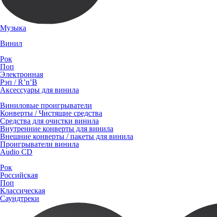
Музыка
Винил
Рок
Поп
Электронная
Рэп / R’n’B
Аксессуары для винила
Виниловые проигрыватели
Конверты / Чистящие средства
Средства для очистки винила
Внутренние конверты для винила
Внешние конверты / пакеты для винила
Проигрыватели винила
Audio CD
Рок
Российская
Поп
Классическая
Саундтреки