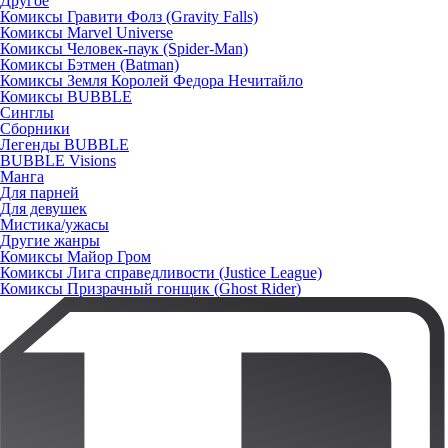
Другое
Комиксы Гравити Фолз (Gravity Falls)
Комиксы Marvel Universe
Комиксы Человек-паук (Spider-Man)
Комиксы Бэтмен (Batman)
Комиксы Земля Королей Федора Нечитайло
Комиксы BUBBLE
Синглы
Сборники
Легенды BUBBLE
BUBBLE Visions
Манга
Для парней
Для девушек
Мистика/ужасы
Другие жанры
Комиксы Майор Гром
Комиксы Лига справедливости (Justice League)
Комиксы Призрачный гонщик (Ghost Rider)