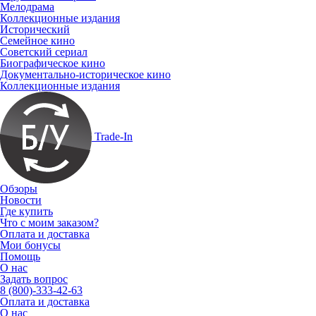
Мелодрама
Коллекционные издания
Исторический
Семейное кино
Советский сериал
Биографическое кино
Документально-историческое кино
Коллекционные издания
Trade-In
Обзоры
Новости
Где купить
Что с моим заказом?
Оплата и доставка
Мои бонусы
Помощь
О нас
Задать вопрос
8 (800)-333-42-63
Оплата и доставка
О нас