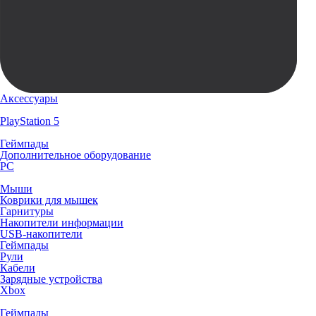
Аксессуары
PlayStation 5
Геймпады
Дополнительное оборудование
PC
Мыши
Коврики для мышек
Гарнитуры
Накопители информации
USB-накопители
Геймпады
Рули
Кабели
Зарядные устройства
Xbox
Геймпады