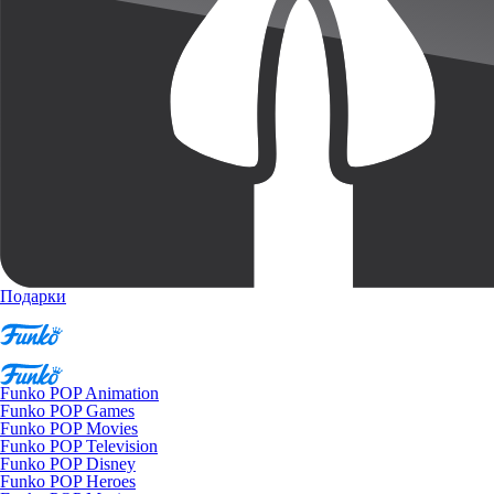
Подарки
Funko POP Animation
Funko POP Games
Funko POP Movies
Funko POP Television
Funko POP Disney
Funko POP Heroes