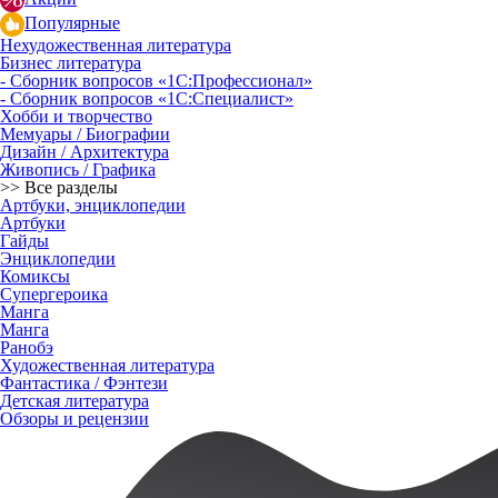
Популярные
Нехудожественная литература
Бизнес литература
- Сборник вопросов «1С:Профессионал»
- Сборник вопросов «1С:Специалист»
Хобби и творчество
Мемуары / Биографии
Дизайн / Архитектура
Живопись / Графика
>> Все разделы
Артбуки, энциклопедии
Артбуки
Гайды
Энциклопедии
Комиксы
Супергероика
Манга
Манга
Ранобэ
Художественная литература
Фантастика / Фэнтези
Детская литература
Обзоры и рецензии