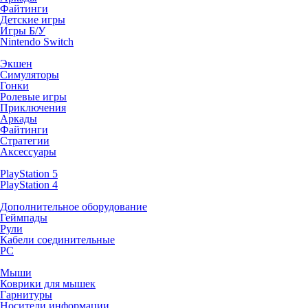
Файтинги
Детские игры
Игры Б/У
Nintendo Switch
Экшен
Симуляторы
Гонки
Ролевые игры
Приключения
Аркады
Файтинги
Стратегии
Аксессуары
PlayStation 5
PlayStation 4
Дополнительное оборудование
Геймпады
Рули
Кабели соединительные
PC
Мыши
Коврики для мышек
Гарнитуры
Носители информации