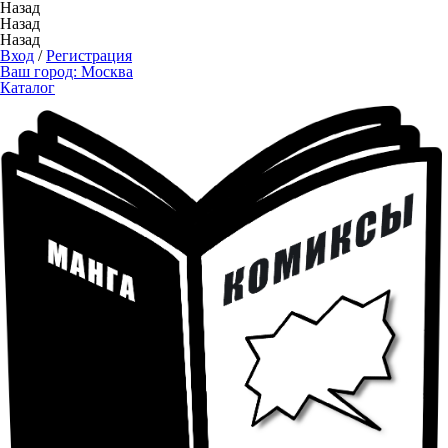
Назад
Назад
Назад
Вход
/
Регистрация
Ваш город:
Москва
Каталог