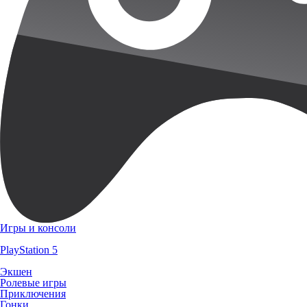
Игры и консоли
PlayStation 5
Экшен
Ролевые игры
Приключения
Гонки