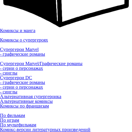
Комиксы и манга
Комиксы о супергероях
Супергерои Marvel
- графические романы
Супергерои Marvel/Графические романы
- серии о персонажах
- синглы
Супергерои DC
- графические романы
- серии о персонажах
- синглы
Альтернативная супергероика
Альтернативные комиксы
Комиксы по франшизам
По фильмам
По играм
По мультфильмам
Комикс-версии литературных произведений