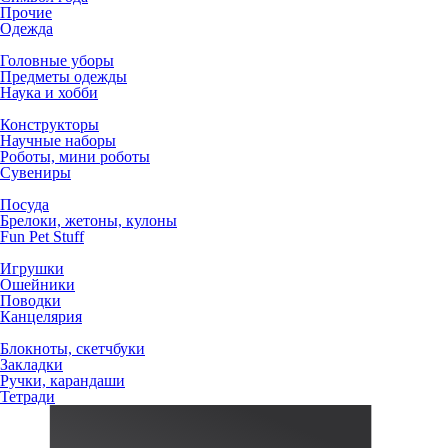
Прочие
Одежда
Головные уборы
Предметы одежды
Наука и хобби
Конструкторы
Научные наборы
Роботы, мини роботы
Сувениры
Посуда
Брелоки, жетоны, кулоны
Fun Pet Stuff
Игрушки
Ошейники
Поводки
Канцелярия
Блокноты, скетчбуки
Закладки
Ручки, карандаши
Тетради